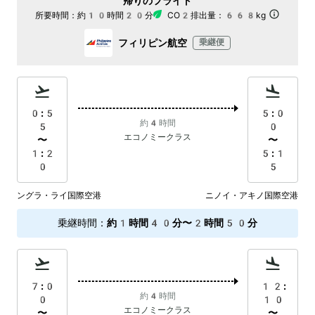
帰りのフライト
所要時間：
約10時間20分
CO2排出量：
668kg
フィリピン航空
乗継便
0:5
5:0
約4時間
5
0
エコノミークラス
〜
〜
1:2
5:1
0
5
ングラ・ライ国際空港
ニノイ・アキノ国際空港
乗継時間
：
約1時間40分〜2時間50分
7:0
12:
約4時間
0
10
エコノミークラス
〜
〜