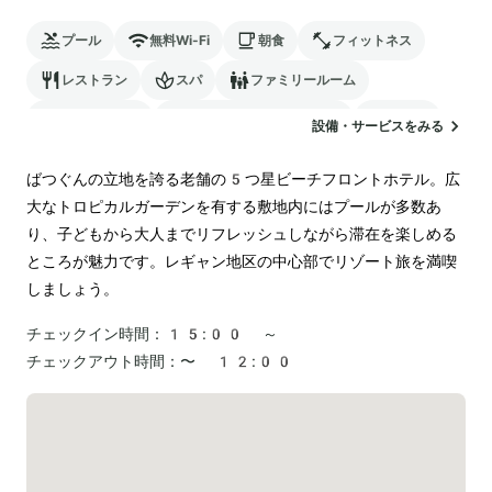
プール
無料Wi-Fi
朝食
フィットネス
レストラン
スパ
ファミリールーム
バリアフリー
24時間対応のフロント
サウナ
設備・サービスをみる
駐車場
ランドリー
空港送迎
ばつぐんの立地を誇る老舗の5つ星ビーチフロントホテル。広
大なトロピカルガーデンを有する敷地内にはプールが多数あ
り、子どもから大人までリフレッシュしながら滞在を楽しめる
ところが魅力です。レギャン地区の中心部でリゾート旅を満喫
しましょう。
チェックイン時間：
15:00 ～
チェックアウト時間：
〜 12:00