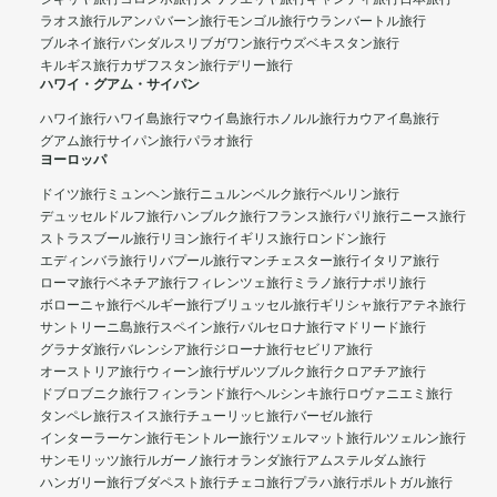
ラオス旅行
ルアンパバーン旅行
モンゴル旅行
ウランバートル旅行
ブルネイ旅行
バンダルスリブガワン旅行
ウズベキスタン旅行
キルギス旅行
カザフスタン旅行
デリー旅行
ハワイ・グアム・サイパン
ハワイ旅行
ハワイ島旅行
マウイ島旅行
ホノルル旅行
カウアイ島旅行
グアム旅行
サイパン旅行
パラオ旅行
ヨーロッパ
ドイツ旅行
ミュンヘン旅行
ニュルンベルク旅行
ベルリン旅行
デュッセルドルフ旅行
ハンブルク旅行
フランス旅行
パリ旅行
ニース旅行
ストラスブール旅行
リヨン旅行
イギリス旅行
ロンドン旅行
エディンバラ旅行
リバプール旅行
マンチェスター旅行
イタリア旅行
ローマ旅行
ベネチア旅行
フィレンツェ旅行
ミラノ旅行
ナポリ旅行
ボローニャ旅行
ベルギー旅行
ブリュッセル旅行
ギリシャ旅行
アテネ旅行
サントリーニ島旅行
スペイン旅行
バルセロナ旅行
マドリード旅行
グラナダ旅行
バレンシア旅行
ジローナ旅行
セビリア旅行
オーストリア旅行
ウィーン旅行
ザルツブルク旅行
クロアチア旅行
ドブロブニク旅行
フィンランド旅行
ヘルシンキ旅行
ロヴァニエミ旅行
タンペレ旅行
スイス旅行
チューリッヒ旅行
バーゼル旅行
インターラーケン旅行
モントルー旅行
ツェルマット旅行
ルツェルン旅行
サンモリッツ旅行
ルガーノ旅行
オランダ旅行
アムステルダム旅行
ハンガリー旅行
ブダペスト旅行
チェコ旅行
プラハ旅行
ポルトガル旅行