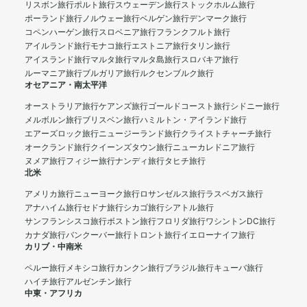
リスボン旅行
ポルト旅行
スウェーデン旅行
ストックホルム旅行
ポーランド旅行
ノルウェー旅行
ベルゲン旅行
デンマーク旅行
コペンハーゲン旅行
スロベニア旅行
フランクフルト旅行
アイルランド旅行
モナコ旅行
エストニア旅行
タリン旅行
アイスランド旅行
マルタ旅行
マルタ島旅行
スロバキア旅行
ルーマニア旅行
ブルガリア旅行
ルクセンブルク旅行
オセアニア・南太平洋
オーストラリア旅行
ケアンズ旅行
ゴールドコースト旅行
シドニー旅行
メルボルン旅行
ブリスベン旅行
ハミルトン・アイランド旅行
エアーズロック旅行
ニュージーランド旅行
クライストチャーチ旅行
オークランド旅行
クイーンズタウン旅行
ニューカレドニア旅行
ヌメア旅行
フィジー旅行
ナンディ旅行
タヒチ旅行
北米
アメリカ旅行
ニューヨーク旅行
ロサンゼルス旅行
ラスベガス旅行
アナハイム旅行
セドナ旅行
シカゴ旅行
シアトル旅行
サンフランシスコ旅行
ボストン旅行
フロリダ旅行
ワシントンDC旅行
カナダ旅行
バンクーバー旅行
トロント旅行
イエローナイフ旅行
カリブ・中南米
ペルー旅行
メキシコ旅行
カンクン旅行
ブラジル旅行
キューバ旅行
ハイチ旅行
アルゼンチン旅行
中東・アフリカ