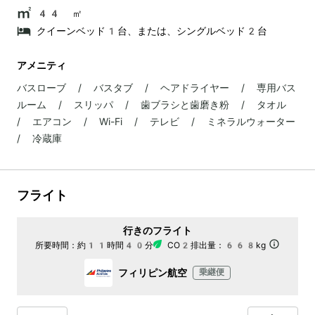
44 ㎡
クイーンベッド1台、または、シングルベッド2台
アメニティ
バスローブ / バスタブ / ヘアドライヤー / 専用バス
ルーム / スリッパ / 歯ブラシと歯磨き粉 / タオル
/ エアコン / Wi-Fi / テレビ / ミネラルウォーター
/ 冷蔵庫
フライト
行きのフライト
所要時間：
約11時間40分
CO2排出量：
668kg
フィリピン航空
乗継便