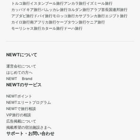
トルコ旅行
イスタンブール旅行
アンカラ旅行
イズミール旅行
カッパドキア旅行
パムッカレ旅行
ヨルダン旅行
アラブ首長国連邦旅行
アブダビ旅行
ドバイ旅行
モロッコ旅行
カサブランカ旅行
エジプト旅行
カイロ旅行
南アフリカ旅行
ケープタウン旅行
ケニア旅行
モーリシャス旅行
カタール旅行
ドーハ旅行
NEWTについて
運営会社について
はじめての方へ
NEWT Brand
NEWTのサービス
NEWTポイント
NEWTエリートプログラム
NEWTで旅行相談
VIP旅行の相談
広告掲載について
掲載希望の宿泊施設さまへ
サポート・お問い合わせ