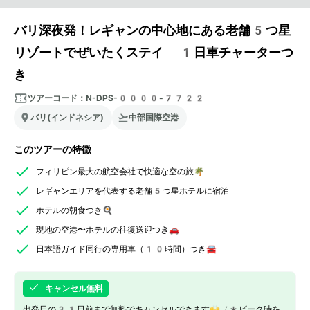
バリ深夜発！レギャンの中心地にある老舗5つ星
リゾートでぜいたくステイ 1日車チャーターつ
き
ツアーコード：
N-DPS-0000-7722
バリ(インドネシア)
中部国際空港
このツアーの特徴
フィリピン最大の航空会社で快適な空の旅🌴
レギャンエリアを代表する老舗5つ星ホテルに宿泊
ホテルの朝食つき🍳
現地の空港〜ホテルの往復送迎つき🚗
日本語ガイド同行の専用車（10時間）つき🚘
キャンセル無料
出発日の31日前まで無料でキャンセルできます🙌（*ピーク時を