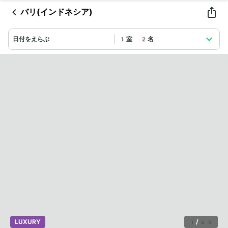
バリ(インドネシア)
日付をえらぶ
1室 2名
LUXURY
1
/
35