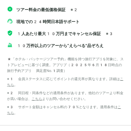
ツアー料金の最低価格保証
※2
現地での24時間日本語サポート
1人あたり最大10万円までキャンセル保証
※3
10万件以上のツアーから“えらべる”品ぞろえ
*「ホテル・パッケージツアー予約」機能を持つ旅行アプリを対象に、ス
トアレビューに基づく調査。アプリブ（2025年6月18日時点の
旅行予約アプリ 満足度No.1調査）
※1 会員ステータスに応じてポイントの還元率が異なります。詳細は
こ
ちら
。
※2 同日程・同条件などの適用条件があります。他社のツアーより料金
が高い場合は、
こちら
よりお問い合わせください。
※3 サポート金額はキャンセル料の70%となります。適用条件は
こ
ちら
。