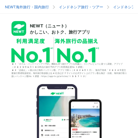
NEWT海外旅行・国内旅行
インドネシア旅行・ツアー
インドネシア
NEWT（ニュート）
かしこい、おトク、旅行アプリ
*1「ホテル・パッケージツアー予約」機能を持つ旅行アプリを対象に、ストアレビューに基づく調査。アプリブ
（2025年6月18日時点の旅行予約アプリ利用満足度No.1調査）
*2「品揃え」＝個人向け海外パッケージ数。アプリブ調べ（2026年1月）。観光庁発表「2024年度主
要旅行業者取扱状況」海外旅行取扱額上位4社含む計7サイトの公式サイト上のプラン数を集計・比較。海外旅行取り
扱いパッケージ数No.1調査：https://app-liv.jp/articles/155712/