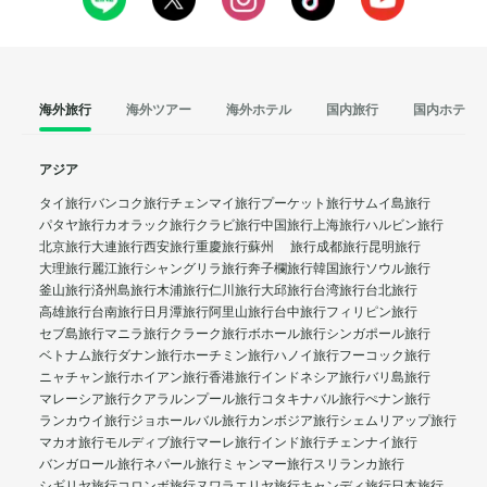
海外旅行
海外ツアー
海外ホテル
国内旅行
国内ホテル
アジア
タイ旅行
バンコク旅行
チェンマイ旅行
プーケット旅行
サムイ島旅行
パタヤ旅行
カオラック旅行
クラビ旅行
中国旅行
上海旅行
ハルビン旅行
北京旅行
大連旅行
西安旅行
重慶旅行
蘇州 旅行
成都旅行
昆明旅行
大理旅行
麗江旅行
シャングリラ旅行
奔子欄旅行
韓国旅行
ソウル旅行
釜山旅行
済州島旅行
木浦旅行
仁川旅行
大邱旅行
台湾旅行
台北旅行
高雄旅行
台南旅行
日月潭旅行
阿里山旅行
台中旅行
フィリピン旅行
セブ島旅行
マニラ旅行
クラーク旅行
ボホール旅行
シンガポール旅行
ベトナム旅行
ダナン旅行
ホーチミン旅行
ハノイ旅行
フーコック旅行
ニャチャン旅行
ホイアン旅行
香港旅行
インドネシア旅行
バリ島旅行
マレーシア旅行
クアラルンプール旅行
コタキナバル旅行
ぺナン旅行
ランカウイ旅行
ジョホールバル旅行
カンボジア旅行
シェムリアップ旅行
マカオ旅行
モルディブ旅行
マーレ旅行
インド旅行
チェンナイ旅行
バンガロール旅行
ネパール旅行
ミャンマー旅行
スリランカ旅行
シギリヤ旅行
コロンボ旅行
ヌワラエリヤ旅行
キャンディ旅行
日本旅行