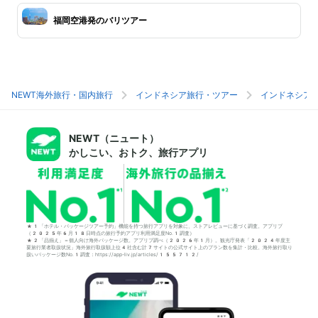
福岡空港発のバリツアー
NEWT海外旅行・国内旅行
インドネシア旅行・ツアー
インドネシア
NEWT（ニュート）
かしこい、おトク、旅行アプリ
*1「ホテル・パッケージツアー予約」機能を持つ旅行アプリを対象に、ストアレビューに基づく調査。アプリブ
（2025年6月18日時点の旅行予約アプリ利用満足度No.1調査）
*2「品揃え」＝個人向け海外パッケージ数。アプリブ調べ（2026年1月）。観光庁発表「2024年度主
要旅行業者取扱状況」海外旅行取扱額上位4社含む計7サイトの公式サイト上のプラン数を集計・比較。海外旅行取り
扱いパッケージ数No.1調査：https://app-liv.jp/articles/155712/