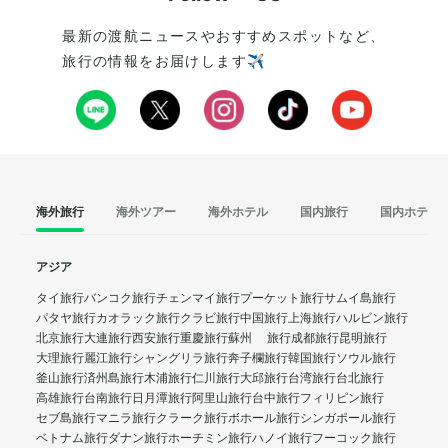
最新の渡航ニュースやおすすめスポットなど、
旅行の情報をお届けします✈️
海外旅行
海外ツアー
海外ホテル
国内旅行
国内ホテル
アジア
タイ旅行
バンコク旅行
チェンマイ旅行
プーケット旅行
サムイ島旅行
パタヤ旅行
カオラック旅行
クラビ旅行
中国旅行
上海旅行
ハルビン旅行
北京旅行
大連旅行
西安旅行
重慶旅行
蘇州 旅行
成都旅行
昆明旅行
大理旅行
麗江旅行
シャングリラ旅行
奔子欄旅行
韓国旅行
ソウル旅行
釜山旅行
済州島旅行
木浦旅行
仁川旅行
大邱旅行
台湾旅行
台北旅行
高雄旅行
台南旅行
日月潭旅行
阿里山旅行
台中旅行
フィリピン旅行
セブ島旅行
マニラ旅行
クラーク旅行
ボホール旅行
シンガポール旅行
ベトナム旅行
ダナン旅行
ホーチミン旅行
ハノイ旅行
フーコック旅行