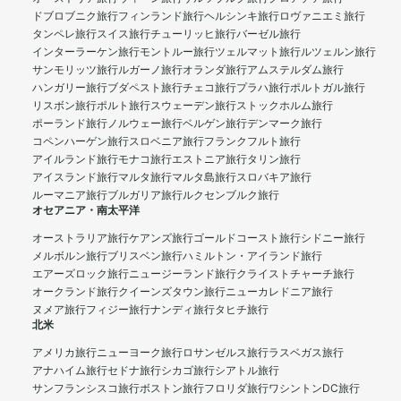
ドブロブニク旅行
フィンランド旅行
ヘルシンキ旅行
ロヴァニエミ旅行
タンペレ旅行
スイス旅行
チューリッヒ旅行
バーゼル旅行
インターラーケン旅行
モントルー旅行
ツェルマット旅行
ルツェルン旅行
サンモリッツ旅行
ルガーノ旅行
オランダ旅行
アムステルダム旅行
ハンガリー旅行
ブダペスト旅行
チェコ旅行
プラハ旅行
ポルトガル旅行
リスボン旅行
ポルト旅行
スウェーデン旅行
ストックホルム旅行
ポーランド旅行
ノルウェー旅行
ベルゲン旅行
デンマーク旅行
コペンハーゲン旅行
スロベニア旅行
フランクフルト旅行
アイルランド旅行
モナコ旅行
エストニア旅行
タリン旅行
アイスランド旅行
マルタ旅行
マルタ島旅行
スロバキア旅行
ルーマニア旅行
ブルガリア旅行
ルクセンブルク旅行
オセアニア・南太平洋
オーストラリア旅行
ケアンズ旅行
ゴールドコースト旅行
シドニー旅行
メルボルン旅行
ブリスベン旅行
ハミルトン・アイランド旅行
エアーズロック旅行
ニュージーランド旅行
クライストチャーチ旅行
オークランド旅行
クイーンズタウン旅行
ニューカレドニア旅行
ヌメア旅行
フィジー旅行
ナンディ旅行
タヒチ旅行
北米
アメリカ旅行
ニューヨーク旅行
ロサンゼルス旅行
ラスベガス旅行
アナハイム旅行
セドナ旅行
シカゴ旅行
シアトル旅行
サンフランシスコ旅行
ボストン旅行
フロリダ旅行
ワシントンDC旅行