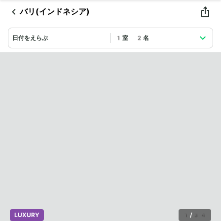
バリ(インドネシア)
日付をえらぶ
1室 2名
LUXURY
1
/
34