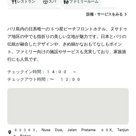
レストラン
スパ
ファミリールーム
24時間対応のフロント
駐車場
ランドリー
設備・サービスをみる
空港送迎
バリ島内の日系唯一の5つ星ビーチフロントホテル。ヌサドゥ
ア地区の中でも指折りの美しい立地が魅力です。日本とバリの
伝統が融合したデザインや、きめ細かなおもてなしもポイン
ト。ファミリー向けの施設やサービスも充実しており、家族旅
行にも人気です。
チェックイン時間：
14:00 ～
チェックアウト時間：
〜 12:00
80363, Nusa Dua, Jalan Pratama 68X, Tanjun
g Benoa