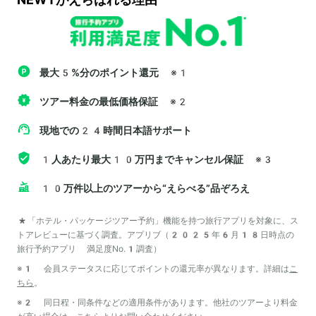
最大5%分のポイント還元
※1
ツアー料金の最低価格保証
※2
現地での24時間日本語サポート
1人あたり最大10万円までキャンセル保証
※3
10万件以上のツアーから“えらべる”品ぞろえ
*「ホテル・パッケージツアー予約」機能を持つ旅行アプリを対象に、ス
トアレビューに基づく調査。アプリブ（2025年6月18日時点の
旅行予約アプリ 満足度No.1調査）
※1 会員ステータスに応じてポイントの還元率が異なります。詳細は
こ
ちら
。
※2 同日程・同条件などの適用条件があります。他社のツアーより料金