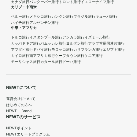
カナダ旅行
バンクーバー旅行
トロント旅行
イエローナイフ旅行
カリブ・中南米
ペルー旅行
メキシコ旅行
カンクン旅行
ブラジル旅行
キューバ旅行
ハイチ旅行
アルゼンチン旅行
中東・アフリカ
トルコ旅行
イスタンブール旅行
アンカラ旅行
イズミール旅行
カッパドキア旅行
パムッカレ旅行
ヨルダン旅行
アラブ首長国連邦旅行
アブダビ旅行
ドバイ旅行
モロッコ旅行
カサブランカ旅行
エジプト旅行
カイロ旅行
南アフリカ旅行
ケープタウン旅行
ケニア旅行
モーリシャス旅行
カタール旅行
ドーハ旅行
NEWTについて
運営会社について
はじめての方へ
NEWT Brand
NEWTのサービス
NEWTポイント
NEWTエリートプログラム