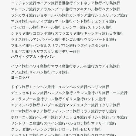
ニャチャン旅行
ホイアン旅行
香港旅行
インドネシア旅行
バリ島旅行
マレーシア旅行
クアラルンプール旅行
コタキナバル旅行
ぺナン旅行
ランカウイ旅行
ジョホールバル旅行
カンボジア旅行
シェムリアップ旅行
マカオ旅行
モルディブ旅行
マーレ旅行
インド旅行
チェンナイ旅行
バンガロール旅行
ネパール旅行
ミャンマー旅行
スリランカ旅行
シギリヤ旅行
コロンボ旅行
ヌワラエリヤ旅行
キャンディ旅行
日本旅行
ラオス旅行
ルアンパバーン旅行
モンゴル旅行
ウランバートル旅行
ブルネイ旅行
バンダルスリブガワン旅行
ウズベキスタン旅行
キルギス旅行
カザフスタン旅行
デリー旅行
ハワイ・グアム・サイパン
ハワイ旅行
ハワイ島旅行
マウイ島旅行
ホノルル旅行
カウアイ島旅行
グアム旅行
サイパン旅行
パラオ旅行
ヨーロッパ
ドイツ旅行
ミュンヘン旅行
ニュルンベルク旅行
ベルリン旅行
デュッセルドルフ旅行
ハンブルク旅行
フランス旅行
パリ旅行
ニース旅行
ストラスブール旅行
リヨン旅行
イギリス旅行
ロンドン旅行
エディンバラ旅行
リバプール旅行
マンチェスター旅行
イタリア旅行
ローマ旅行
ベネチア旅行
フィレンツェ旅行
ミラノ旅行
ナポリ旅行
ボローニャ旅行
ベルギー旅行
ブリュッセル旅行
ギリシャ旅行
アテネ旅行
サントリーニ島旅行
スペイン旅行
バルセロナ旅行
マドリード旅行
グラナダ旅行
バレンシア旅行
ジローナ旅行
セビリア旅行
オーストリア旅行
ウィーン旅行
ザルツブルク旅行
クロアチア旅行