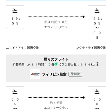
19:
23:
約4時間10分
55
55
エコノミークラス
〜
0:0
5
ニノイ・アキノ国際空港
ングラ・ライ国際空港
帰りのフライト
所要時間：
約11時間10分
CO2排出量：
634kg
フィリピン航空
乗継便
0:5
5:0
約4時間
5
0
エコノミークラス
〜
〜