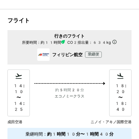
フライト
行きのフライト
所要時間：
約11時間
CO2排出量：
634kg
フィリピン航空
乗継便
14:
18:
約5時間20分
10
20
エコノミークラス
〜
〜
14:
18:
25
40
成田空港
ニノイ・アキノ国際空港
乗継時間
：
約1時間10分〜1時間40分