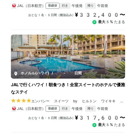
ション リゾート
JAL（日本航空）
午後発
午前発
乗継便
行き
帰り
¥332,400〜
おとな1名・5日間（燃油込み）
最大5%
たまる
ホノルル(ハワイ)
/
5-10日間
JALで行くハワイ！朝食つき！全室スイートのホテルで優雅
なステイ
エンバシー スイーツ by ヒルトン ワイキキ ビ
ーチウォーク
JAL（日本航空）
午後発
午前発
乗継便
行き
帰り
¥317,600〜
おとな1名・5日間（燃油込み）
最大5%
たまる