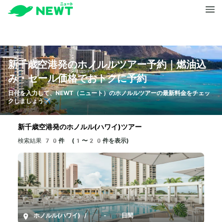
新千歳空港発のホノルルツアー予約｜燃油込
み・セール価格でおトクに予約
日付を入力して、NEWT（ニュート）のホノルルツアーの最新料金をチェッ
クしましょう✈️
新千歳空港発のホノルル(ハワイ)ツアー
検索結果
70件 (1〜20件を表示)
ホノルル(ハワイ)
/
5-10日間