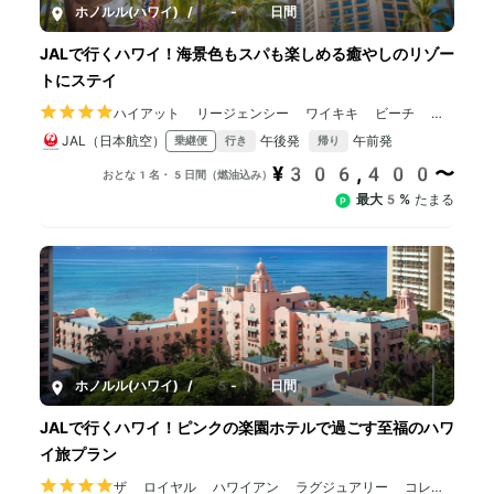
ホノルル(ハワイ)
/
5-10日間
JALで行くハワイ！海景色もスパも楽しめる癒やしのリゾー
トにステイ
ハイアット リージェンシー ワイキキ ビーチ リ
ゾート ＆ スパ
JAL（日本航空）
午後発
午前発
乗継便
行き
帰り
¥306,400〜
おとな1名・5日間（燃油込み）
最大5%
たまる
ホノルル(ハワイ)
/
5-10日間
JALで行くハワイ！ピンクの楽園ホテルで過ごす至福のハワ
イ旅プラン
ザ ロイヤル ハワイアン ラグジュアリー コレク