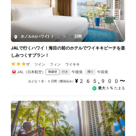
ホノルル(ハワイ)
/
5-10日間
JALで行くハワイ！海目の前のホテルでワイキキビーチを楽
しみつくすプラン！
ザ ツイン フィン ワイキキ
JAL（日本航空）
午後発
午前発
乗継便
行き
帰り
¥265,900〜
おとな1名・5日間（燃油込み）
最大5%
たまる