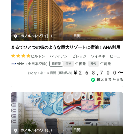
ホノルル(ハワイ)
/
5-10日間
まるでひとつの街のような巨大リゾートに宿泊！ANA利用
ヒルトン ハワイアン ビレッジ ワイキキ ビーチ
リゾート
ANA（全日本空輸）
午後発
午前発
乗継便
行き
帰り
¥268,700〜
おとな1名・5日間（燃油込み）
最大5%
たまる
ホノルル(ハワイ)
/
5-10日間