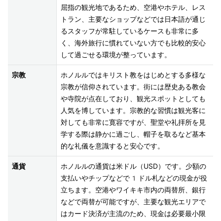
屈指の観光地であるため、空港やホテル、レス
トラン、主要なショップなどでは日本語が通じ
るスタッフが常駐しているケースも非常に多
く、海外旅行に慣れていない方でも比較的安心
して過ごせる環境が整っています。
宗教
ホノルルではキリスト教をはじめとする多様な
宗教が信仰されています。街には歴史ある教会
や寺院が点在しており、観光スポットとしても
人気を博しています。宗教的な習慣は観光客に
対しても非常に寛容ですが、聖堂や礼拝所を見
学する際は静かに過ごし、帽子を取るなど基本
的な礼儀を意識すると安心です。
通貨
ホノルルの通貨は米ドル（USD）です。少額の
支払いやチップなどで1ドル札などの現金が役
立ちます。空港やワイキキ市内の両替所、銀行
などで両替が可能ですが、主要な観光エリアで
はカード決済が主流のため、現金は必要最小限