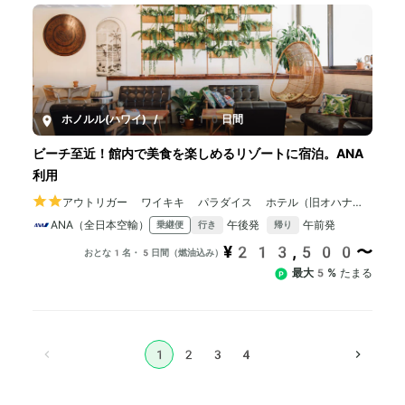
ホノルル(ハワイ)
/
5-10日間
ビーチ至近！館内で美食を楽しめるリゾートに宿泊。ANA
利用
アウトリガー ワイキキ パラダイス ホテル（旧オハナワ
イキキイースト)
ANA（全日本空輸）
午後発
午前発
乗継便
行き
帰り
¥213,500〜
おとな1名・5日間（燃油込み）
最大5%
たまる
1
2
3
4