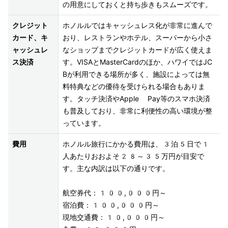
の用意にしておくと持ち歩きもスムーズです。
クレジット
ホノルルではキャッシュレス化が非常に進んで
カード、キ
おり、レストランやホテル、スーパーから小さ
ャッシュレ
なショップまでクレジットカードが広く使えま
ス決済
す。VISAとMasterCardのほか、ハワイではJC
Bが利用できる場所が多く、施設によっては無
料特典などの優待を受けられる場合もありま
す。タッチ決済やApple Pay等のスマホ決済
も普及しており、非常に利便性の高い環境が整
っています。
費用
ホノルル旅行にかかる費用は、3泊5日で1
人あたりおおよそ28～35万円が目安で
す。主な内訳は以下の通りです。 

航空券代：100,000円～ 

宿泊費：100,000円～ 

現地交通費：10,000円～ 
