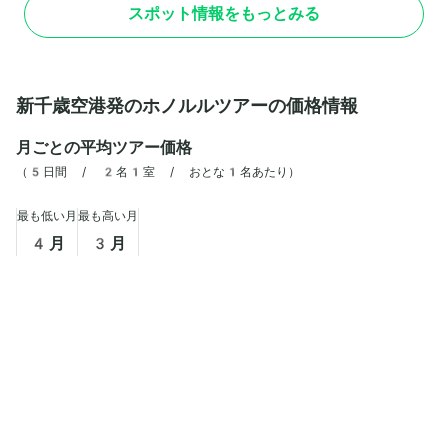
とりこにするほどの見応え。子どもと行くなら特
の眺めは息をのむほ
スポット情報をもっとみる
におすすめのエリアはケイキ・ズーです。ケイキ
ホノルル市内を一望
とはハワイ語で子どもを意味し、ケイキ・ズーは
た服装と水分補給の
いわば子ども用のふれあい動物園。動物がいる柵
ハイキングの前にウ
内に子どもが入ることができ、ニワトリや子ヤギ
時間を確認すること
などに直接手をふれて楽しむことができますよ。
新千歳空港発のホノルルツアーの価格情報
月ごとの平均ツアー価格
（
5日間 / 2名1室 / おとな1名あたり
）
最も低い月
最も高い月
4
月
3
月