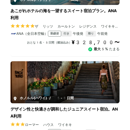
あこがれホテルの海を一望するスイート宿泊プラン。ANA
利用
ザ リッツ カールトン レジデンス ワイキキビ
ーチ
ANA（全日本空輸）
午後発
午前発
乗継便
行き
帰り
¥328,700〜
おとな1名・5日間（燃油込み）
最大5%
たまる
ホノルル(ハワイ)
/
5-8日間
デザイン性と快適さが調和したジュニアスイート宿泊。AN
A利用
ローマー ハウス ワイキキ