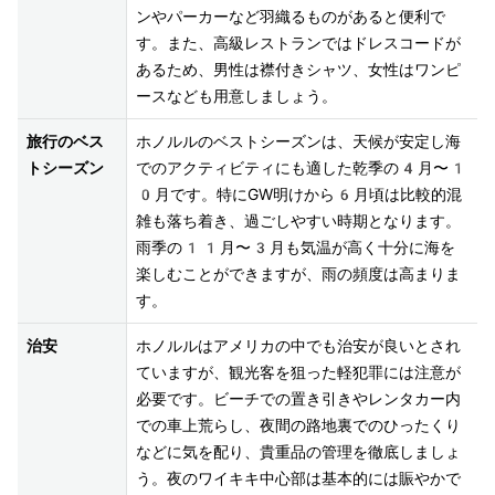
ンやパーカーなど羽織るものがあると便利で
す。また、高級レストランではドレスコードが
あるため、男性は襟付きシャツ、女性はワンピ
ースなども用意しましょう。
旅行のベス
ホノルルのベストシーズンは、天候が安定し海
トシーズン
でのアクティビティにも適した乾季の4月〜1
0月です。特にGW明けから6月頃は比較的混
雑も落ち着き、過ごしやすい時期となります。
雨季の11月〜3月も気温が高く十分に海を
楽しむことができますが、雨の頻度は高まりま
す。
治安
ホノルルはアメリカの中でも治安が良いとされ
ていますが、観光客を狙った軽犯罪には注意が
必要です。ビーチでの置き引きやレンタカー内
での車上荒らし、夜間の路地裏でのひったくり
などに気を配り、貴重品の管理を徹底しましょ
う。夜のワイキキ中心部は基本的には賑やかで