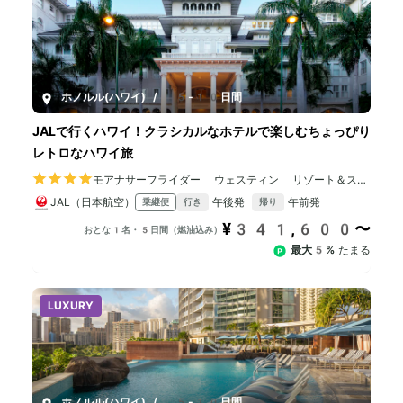
ホノルル(ハワイ)
/
5-10日間
JALで行くハワイ！クラシカルなホテルで楽しむちょっぴり
レトロなハワイ旅
モアナサーフライダー ウェスティン リゾート＆スパ
ワイキキビーチ
JAL（日本航空）
午後発
午前発
乗継便
行き
帰り
¥341,600〜
おとな1名・5日間（燃油込み）
最大5%
たまる
LUXURY
ホノルル(ハワイ)
/
5-10日間