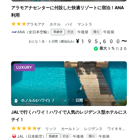
アラモアナセンターに付設した快適リゾートに宿泊！ANA
利用
アラモアナ ホテル バイ マントラ
ANA（全日本空輸）
午後発
午前発
乗継便
行き
帰り
¥195,600〜
おとな1名・5日間（燃油込み）
最大5%
たまる
LUXURY
ホノルル(ハワイ)
/
5-10日間
JALで行くハワイ！ハワイで人気のレジデンス型ホテルにス
テイ！
ザ リッツ カールトン レジデンス ワイキキビ
ーチ
JAL（日本航空）
午後発
午前発
乗継便
行き
帰り