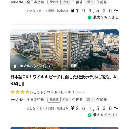
ANA（全日本空輸）
午後発
午前発
乗継便
行き
帰り
¥193,500〜
おとな1名・5日間（燃油込み）
最大5%
たまる
ホノルル(ハワイ)
/
5-10日間
日本語OK！ワイキキビーチに面した絶景ホテルに宿泊。A
NA利用
シェラトンワイキキビーチリゾート
ANA（全日本空輸）
午後発
午前発
乗継便
行き
帰り
¥261,500〜
おとな1名・5日間（燃油込み）
最大5%
たまる