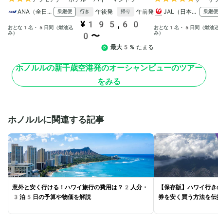
ANA（全日本空輸）
午後発
午前発
JAL（日本航空）
乗継便
乗継便
行き
帰り
¥195,60
おとな1名・5日間（燃油込
おとな1名・5日間（燃油
み）
み）
0〜
最大5%
たまる
ホノルルの新千歳空港発のオーシャンビューのツアー
をみる
ホノルルに関連する記事
意外と安く行ける！ハワイ旅行の費用は？2人分・
【保存版】ハワイ行き
3泊5日の予算や物価を解説
券を安く買う方法を伝