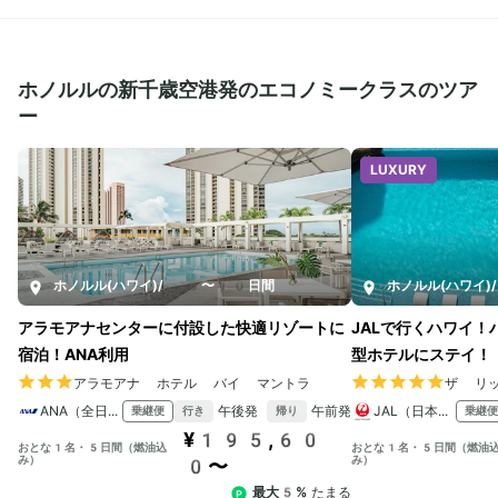
ホノルルの新千歳空港発のエコノミークラスのツア
ー
LUXURY
ホノルル(ハワイ)
/
5〜10日間
ホノルル(ハワイ)
/
アラモアナセンターに付設した快適リゾートに
JALで行くハワイ
宿泊！ANA利用
型ホテルにステイ！
アラモアナ ホテル バイ マントラ
ザ リ
ANA（全日本空輸）
午後発
午前発
JAL（日本航空）
乗継便
乗継便
行き
帰り
¥195,60
おとな1名・5日間（燃油込
おとな1名・5日間（燃油
み）
み）
0〜
最大5%
たまる