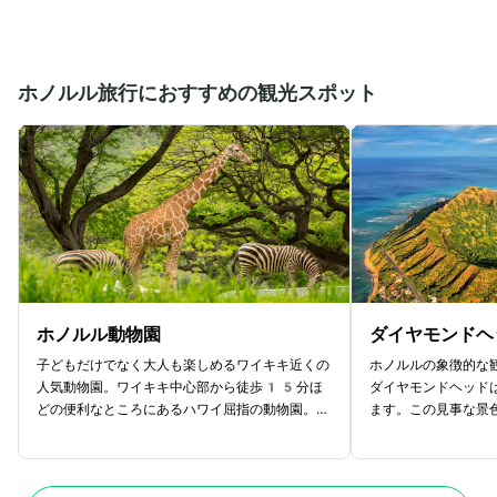
ホノルル旅行におすすめの観光スポット
ホノルル動物園
ダイヤモンドヘ
子どもだけでなく大人も楽しめるワイキキ近くの
ホノルルの象徴的な
人気動物園。ワイキキ中心部から徒歩15分ほ
ダイヤモンドヘッド
どの便利なところにあるハワイ屈指の動物園。ラ
ます。この見事な景
イオン、ゾウなど定番コーナーから、サバンナに
ングが必要ですが、
見立てたエリアまで、いろいろなエリアがあるの
ートが用意されてい
が特徴。各エリアは子どもだけでなく、大人をも
で、朝早めの時間に