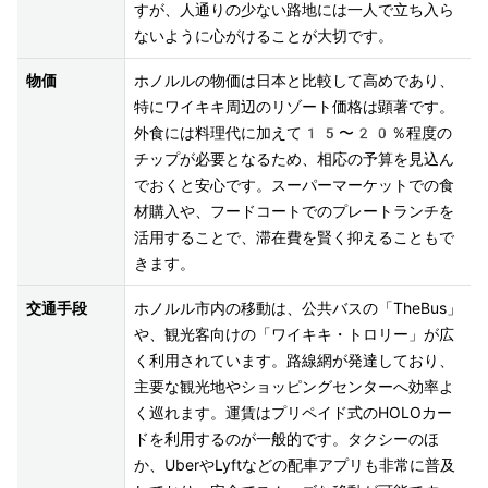
すが、人通りの少ない路地には一人で立ち入ら
ないように心がけることが大切です。
物価
ホノルルの物価は日本と比較して高めであり、
特にワイキキ周辺のリゾート価格は顕著です。
外食には料理代に加えて15〜20％程度の
チップが必要となるため、相応の予算を見込ん
でおくと安心です。スーパーマーケットでの食
材購入や、フードコートでのプレートランチを
活用することで、滞在費を賢く抑えることもで
きます。
交通手段
ホノルル市内の移動は、公共バスの「TheBus」
や、観光客向けの「ワイキキ・トロリー」が広
く利用されています。路線網が発達しており、
主要な観光地やショッピングセンターへ効率よ
く巡れます。運賃はプリペイド式のHOLOカー
ドを利用するのが一般的です。タクシーのほ
か、UberやLyftなどの配車アプリも非常に普及