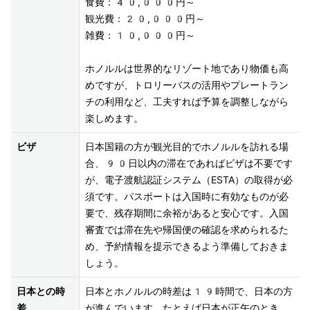
食費：40,000円～ 

観光費：20,000円～ 

雑費：10,000円～ 

ホノルルは世界的なリゾート地であり物価も高
めですが、トロリーバスの活用やプレートラン
チの利用など、工夫すれば予算を調整しながら
楽しめます。
ビザ
日本国籍の方が観光目的でホノルルを訪れる場
合、90日以内の滞在であればビザは不要です
が、電子渡航認証システム（ESTA）の取得が必
須です。パスポートは入国時に有効なものが必
要で、残存期間に余裕があると安心です。入国
審査では滞在先や帰国便の確認を求められるた
め、予約情報を提示できるよう準備しておきま
しょう。
日本との時
日本とホノルルの時差は19時間で、日本の方
差
が進んでいます。たとえば日本が正午のとき、