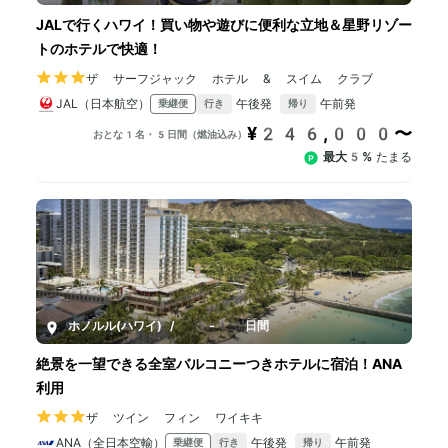
JALで行くハワイ！買い物や遊びに便利な立地＆星野リゾー
トのホテルで快適！
ザ サーフジャック ホテル & スイム クラブ
JAL（日本航空）
午後発
午前発
乗継便
行き
帰り
¥246,000〜
おとな1名・5日間（燃油込み）
最大5%
たまる
ホノルル(ハワイ)
/
5-10日間
絶景を一望できる全室バルコニーつきホテルに宿泊！ANA
利用
ザ ツイン フィン ワイキキ
ANA（全日本空輸）
午後発
午前発
乗継便
行き
帰り