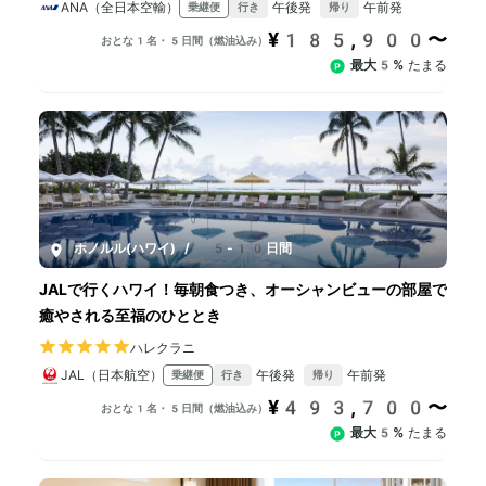
ANA（全日本空輸）
午後発
午前発
乗継便
行き
帰り
¥185,900〜
おとな1名・5日間（燃油込み）
最大5%
たまる
ホノルル(ハワイ)
/
5-10日間
JALで行くハワイ！毎朝食つき、オーシャンビューの部屋で
癒やされる至福のひととき
ハレクラニ
JAL（日本航空）
午後発
午前発
乗継便
行き
帰り
¥493,700〜
おとな1名・5日間（燃油込み）
最大5%
たまる