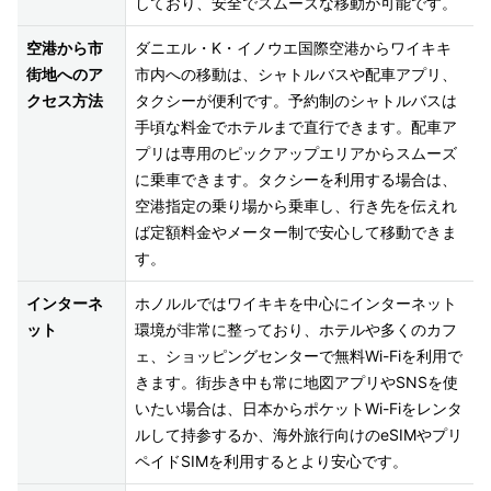
しており、安全でスムーズな移動が可能です。
空港から市
ダニエル・K・イノウエ国際空港からワイキキ
街地へのア
市内への移動は、シャトルバスや配車アプリ、
クセス方法
タクシーが便利です。予約制のシャトルバスは
手頃な料金でホテルまで直行できます。配車ア
プリは専用のピックアップエリアからスムーズ
に乗車できます。タクシーを利用する場合は、
空港指定の乗り場から乗車し、行き先を伝えれ
ば定額料金やメーター制で安心して移動できま
す。
インターネ
ホノルルではワイキキを中心にインターネット
ット
環境が非常に整っており、ホテルや多くのカフ
ェ、ショッピングセンターで無料Wi-Fiを利用で
きます。街歩き中も常に地図アプリやSNSを使
いたい場合は、日本からポケットWi-Fiをレンタ
ルして持参するか、海外旅行向けのeSIMやプリ
ペイドSIMを利用するとより安心です。