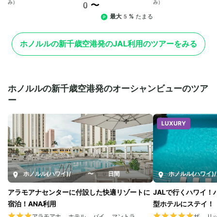
み）
み）
0〜
最大5%
たまる
ホノルルの新千歳空港発のJAL利用のツアーをみる
ホノルルの新千歳空港発のオーシャンビューのツア
ー
LUXURY
ホノルル(ハワイ)
/
5〜10日間
ホノルル(ハワイ)
/
アラモアナセンターに付設した快適リゾートに
JALで行くハワイ
宿泊！ANA利用
型ホテルにステイ！
アラモアナ ホテル バイ マントラ
ザ リ