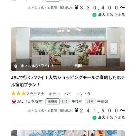
¥330,400〜
おとな1名・5日間（燃油込み）
最大5%
たまる
ホノルル(ハワイ)
/
5-10日間
JALで行くハワイ！人気ショッピングモールに直結したホテ
ル宿泊プラン！
アラモアナ ホテル バイ マントラ
JAL（日本航空）
午後発
午前発
乗継便
行き
帰り
¥241,900〜
おとな1名・5日間（燃油込み）
最大5%
たまる