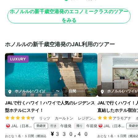
ホノルルの新千歳空港発のエコノミークラスのツアー
をみる
ホノルルの新千歳空港発のJAL利用のツアー
LUXURY
ホノルル(ハワイ)
/
5〜10日間
ホノルル(ハワイ)
/
JALで行くハワイ！ハワイで人気のレジデンス
JALで行くハワイ
型ホテルにステイ！
直結したホテル宿泊
ザ リッツ カールトン レジデンス ワイキキビーチ
アラモアナ 
JAL（日本航空）
午後発
午前発
JAL（日本航空）
乗継便
乗継便
行き
帰り
¥330,40
おとな1名・5日間（燃油込
おとな1名・5日間（燃油