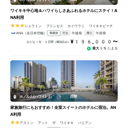
ワイキキ中心地＆ハワイらしさあふれるホテルにステイ！A
NA利用
シェラトン プリンセス カイウラニ ワイキキビーチ
ANA（全日本空輸）
午後発
午前発
乗継便
行き
帰り
¥196,000〜
おとな1名・5日間（燃油込み）
最大5%
たまる
ホノルル(ハワイ)
/
5-10日間
家族旅行にもおすすめ！全室スイートのホテルに宿泊。AN
A利用
アストン アット ザ ワイキキ バニアン