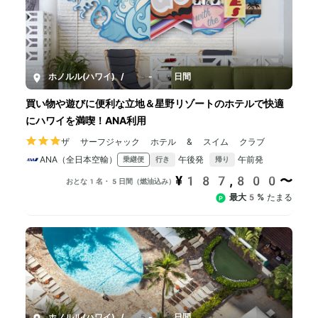
ホノルル(ハワイ)
/
5-10日間
買い物や遊びに便利な立地＆星野リゾートのホテルで快適
にハワイを満喫！ANA利用
ザ サーフジャック ホテル & スイム クラブ
ANA（全日本空輸）
午後発
午前発
乗継便
行き
帰り
¥187,800〜
おとな1名・5日間（燃油込み）
最大5%
たまる
ホノルル(ハワイ)
/
5-10日間