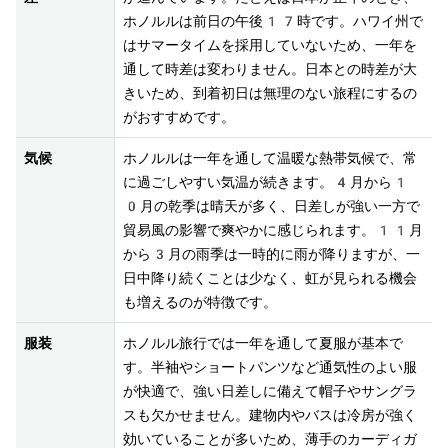
ホノルルは前日の午後17時です。ハワイ州で
はサマータイムを採用していないため、一年を
通して時差は変わりません。日本との時差が大
きいため、到着初日は無理のない旅程にするの
がおすすめです。
気候
ホノルルは一年を通して温暖な熱帯気候で、常
に過ごしやすい気温が続きます。4月から1
0月の乾季は晴天が多く、日差しが強い一方で
貿易風の影響で爽やかに感じられます。11月
から3月の雨季は一時的に雨が降りますが、一
日中降り続くことは少なく、虹が見られる機会
も増えるのが特徴です。
服装
ホノルル旅行では一年を通して夏服が基本で
す。半袖やショートパンツなど通気性のよい服
が快適で、強い日差しに備えて帽子やサングラ
スも欠かせません。建物内やバスは冷房が強く
効いていることが多いため、薄手のカーディガ