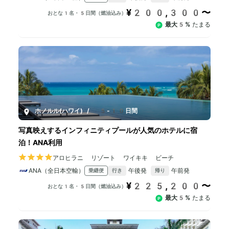
¥200,300〜
おとな1名・5日間（燃油込み）
最大5%
たまる
ホノルル(ハワイ)
/
5-10日間
写真映えするインフィニティプールが人気のホテルに宿
泊！ANA利用
アロヒラニ リゾート ワイキキ ビーチ
ANA（全日本空輸）
午後発
午前発
乗継便
行き
帰り
¥225,200〜
おとな1名・5日間（燃油込み）
最大5%
たまる