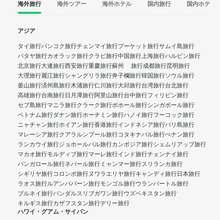
海外旅行
海外ツアー
海外ホテル
国内旅行
国内ホテル
アジア
タイ旅行
バンコク旅行
チェンマイ旅行
プーケット旅行
サムイ島旅行
パタヤ旅行
カオラック旅行
クラビ旅行
中国旅行
上海旅行
ハルビン旅行
北京旅行
大連旅行
西安旅行
重慶旅行
蘇州 旅行
成都旅行
昆明旅行
大理旅行
麗江旅行
シャングリラ旅行
奔子欄旅行
韓国旅行
ソウル旅行
釜山旅行
済州島旅行
木浦旅行
仁川旅行
大邱旅行
台湾旅行
台北旅行
高雄旅行
台南旅行
日月潭旅行
阿里山旅行
台中旅行
フィリピン旅行
セブ島旅行
マニラ旅行
クラーク旅行
ボホール旅行
シンガポール旅行
ベトナム旅行
ダナン旅行
ホーチミン旅行
ハノイ旅行
フーコック旅行
ニャチャン旅行
ホイアン旅行
香港旅行
インドネシア旅行
バリ島旅行
マレーシア旅行
クアラルンプール旅行
コタキナバル旅行
ぺナン旅行
ランカウイ旅行
ジョホールバル旅行
カンボジア旅行
シェムリアップ旅行
マカオ旅行
モルディブ旅行
マーレ旅行
インド旅行
チェンナイ旅行
バンガロール旅行
ネパール旅行
ミャンマー旅行
スリランカ旅行
シギリヤ旅行
コロンボ旅行
ヌワラエリヤ旅行
キャンディ旅行
日本旅行
ラオス旅行
ルアンパバーン旅行
モンゴル旅行
ウランバートル旅行
ブルネイ旅行
バンダルスリブガワン旅行
ウズベキスタン旅行
キルギス旅行
カザフスタン旅行
デリー旅行
ハワイ・グアム・サイパン