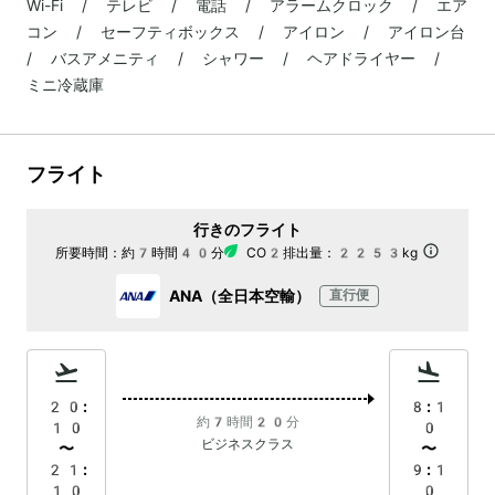
Wi-Fi / テレビ / 電話 / アラームクロック / エア
コン / セーフティボックス / アイロン / アイロン台
/ バスアメニティ / シャワー / ヘアドライヤー /
ミニ冷蔵庫
フライト
行きのフライト
所要時間：
約7時間40分
CO2排出量：
2253kg
ANA（全日本空輸）
直行便
20:
8:1
約7時間20分
10
0
ビジネスクラス
〜
〜
21:
9:1
10
0