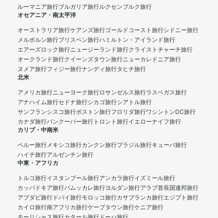
ルーマニア旅行
ブルガリア旅行
ルクセンブルク旅行
オセアニア・南太平洋
オーストラリア旅行
ケアンズ旅行
ゴールドコースト旅行
シドニー旅行
メルボルン旅行
ブリスベン旅行
ハミルトン・アイランド旅行
エアーズロック旅行
ニュージーランド旅行
クライストチャーチ旅行
オークランド旅行
クイーンズタウン旅行
ニューカレドニア旅行
ヌメア旅行
フィジー旅行
ナンディ旅行
タヒチ旅行
北米
アメリカ旅行
ニューヨーク旅行
ロサンゼルス旅行
ラスベガス旅行
アナハイム旅行
セドナ旅行
シカゴ旅行
シアトル旅行
サンフランシスコ旅行
ボストン旅行
フロリダ旅行
ワシントンDC旅行
カナダ旅行
バンクーバー旅行
トロント旅行
イエローナイフ旅行
カリブ・中南米
ペルー旅行
メキシコ旅行
カンクン旅行
ブラジル旅行
キューバ旅行
ハイチ旅行
アルゼンチン旅行
中東・アフリカ
トルコ旅行
イスタンブール旅行
アンカラ旅行
イズミール旅行
カッパドキア旅行
パムッカレ旅行
ヨルダン旅行
アラブ首長国連邦旅行
アブダビ旅行
ドバイ旅行
モロッコ旅行
カサブランカ旅行
エジプト旅行
カイロ旅行
南アフリカ旅行
ケープタウン旅行
ケニア旅行
モーリシャス旅行
カタール旅行
ドーハ旅行