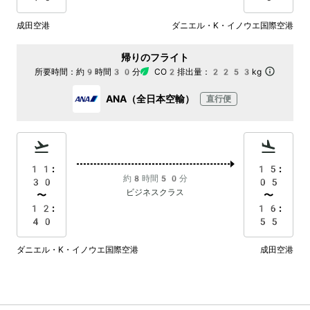
成田空港
ダニエル・K・イノウエ国際空港
帰りのフライト
所要時間：
約9時間30分
CO2排出量：
2253kg
ANA（全日本空輸）
直行便
11:
15:
約8時間50分
30
05
ビジネスクラス
〜
〜
12:
16:
40
55
ダニエル・K・イノウエ国際空港
成田空港