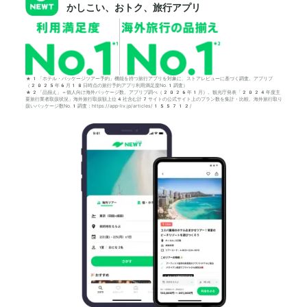
かしこい、おトク、旅行アプリ
*1「ホテル・パッケージツアー予約」機能を持つ旅行アプリを対象に、ストアレビューに基づく調査。アプリブ
（2025年6月18日時点の旅行予約アプリ利用満足度No.1調査）
*2「品揃え」＝個人向け海外パッケージ数。アプリブ調べ（2026年1月）。観光庁発表「2024年度主
要旅行業者取扱状況」海外旅行取扱額上位4社含む計7サイトの公式サイト上のプラン数を集計・比較。海外旅行取り
扱いパッケージ数No.1調査：https://app-liv.jp/articles/155712/