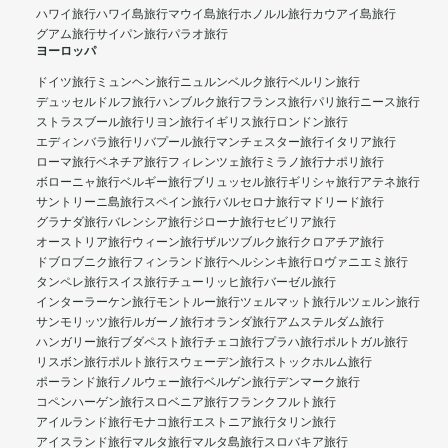
ハワイ旅行
ハワイ島旅行
マウイ島旅行
ホノルル旅行
カウアイ島旅行
グアム旅行
サイパン旅行
パラオ旅行
ヨーロッパ
ドイツ旅行
ミュンヘン旅行
ニュルンベルク旅行
ベルリン旅行
デュッセルドルフ旅行
ハンブルク旅行
フランス旅行
パリ旅行
ニース旅行
ストラスブール旅行
リヨン旅行
イギリス旅行
ロンドン旅行
エディンバラ旅行
リバプール旅行
マンチェスター旅行
イタリア旅行
ローマ旅行
ベネチア旅行
フィレンツェ旅行
ミラノ旅行
ナポリ旅行
ボローニャ旅行
ベルギー旅行
ブリュッセル旅行
ギリシャ旅行
アテネ旅行
サントリーニ島旅行
スペイン旅行
バルセロナ旅行
マドリード旅行
グラナダ旅行
バレンシア旅行
ジローナ旅行
セビリア旅行
オーストリア旅行
ウィーン旅行
ザルツブルク旅行
クロアチア旅行
ドブロブニク旅行
フィンランド旅行
ヘルシンキ旅行
ロヴァニエミ旅行
タンペレ旅行
スイス旅行
チューリッヒ旅行
バーゼル旅行
インターラーケン旅行
モントルー旅行
ツェルマット旅行
ルツェルン旅行
サンモリッツ旅行
ルガーノ旅行
オランダ旅行
アムステルダム旅行
ハンガリー旅行
ブダペスト旅行
チェコ旅行
プラハ旅行
ポルトガル旅行
リスボン旅行
ポルト旅行
スウェーデン旅行
ストックホルム旅行
ポーランド旅行
ノルウェー旅行
ベルゲン旅行
デンマーク旅行
コペンハーゲン旅行
スロベニア旅行
フランクフルト旅行
アイルランド旅行
モナコ旅行
エストニア旅行
タリン旅行
アイスランド旅行
マルタ旅行
マルタ島旅行
スロバキア旅行