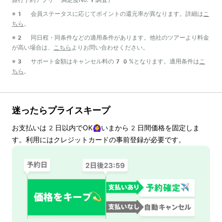
※1 会員ステータスに応じてポイントの還元率が異なります。詳細は
こ
ちら
。
※2 同日程・同条件などの適用条件があります。他社のツアーより料金
が高い場合は、
こちら
よりお問い合わせください。
※3 サポート金額はキャンセル料の70%となります。適用条件は
こ
ちら
。
迷ったらプライスキープ
お支払いは
2
日以内でOK🙆‍♀️いまから
2
日間価格を固定しま
す。利用にはクレジットカードの事前登録が必要です。