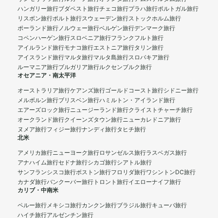
ハンガリー旅行
ブダペスト旅行
チェコ旅行
プラハ旅行
ポルトガル旅行
リスボン旅行
ポルト旅行
スウェーデン旅行
ストックホルム旅行
ポーランド旅行
ノルウェー旅行
ベルゲン旅行
デンマーク旅行
コペンハーゲン旅行
スロベニア旅行
フランクフルト旅行
アイルランド旅行
モナコ旅行
エストニア旅行
タリン旅行
アイスランド旅行
マルタ旅行
マルタ島旅行
スロバキア旅行
ルーマニア旅行
ブルガリア旅行
ルクセンブルク旅行
オセアニア・南太平洋
オーストラリア旅行
ケアンズ旅行
ゴールドコースト旅行
シドニー旅行
メルボルン旅行
ブリスベン旅行
ハミルトン・アイランド旅行
エアーズロック旅行
ニュージーランド旅行
クライストチャーチ旅行
オークランド旅行
クイーンズタウン旅行
ニューカレドニア旅行
ヌメア旅行
フィジー旅行
ナンディ旅行
タヒチ旅行
北米
アメリカ旅行
ニューヨーク旅行
ロサンゼルス旅行
ラスベガス旅行
アナハイム旅行
セドナ旅行
シカゴ旅行
シアトル旅行
サンフランシスコ旅行
ボストン旅行
フロリダ旅行
ワシントンDC旅行
カナダ旅行
バンクーバー旅行
トロント旅行
イエローナイフ旅行
カリブ・中南米
ペルー旅行
メキシコ旅行
カンクン旅行
ブラジル旅行
キューバ旅行
ハイチ旅行
アルゼンチン旅行