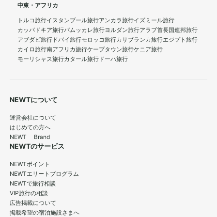
中東・アフリカ
トルコ旅行
イスタンブール旅行
アンカラ旅行
イズミール旅行
カッパドキア旅行
パムッカレ旅行
ヨルダン旅行
アラブ首長国連邦旅行
アブダビ旅行
ドバイ旅行
モロッコ旅行
カサブランカ旅行
エジプト旅行
カイロ旅行
南アフリカ旅行
ケープタウン旅行
ケニア旅行
モーリシャス旅行
カタール旅行
ドーハ旅行
NEWTについて
運営会社について
はじめての方へ
NEWT Brand
NEWTのサービス
NEWTポイント
NEWTエリートプログラム
NEWTで旅行相談
VIP旅行の相談
広告掲載について
掲載希望の宿泊施設さまへ