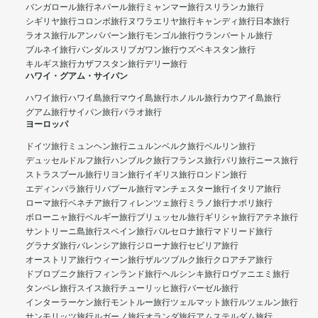
バンガロール旅行
ネパール旅行
ミャンマー旅行
スリランカ旅行
シギリヤ旅行
コロンボ旅行
ヌワラエリヤ旅行
キャンディ旅行
日本旅行
ラオス旅行
ルアンパバーン旅行
モンゴル旅行
ウランバートル旅行
ブルネイ旅行
バンダルスリブガワン旅行
ウズベキスタン旅行
キルギス旅行
カザフスタン旅行
デリー旅行
ハワイ・グアム・サイパン
ハワイ旅行
ハワイ島旅行
マウイ島旅行
ホノルル旅行
カウアイ島旅行
グアム旅行
サイパン旅行
パラオ旅行
ヨーロッパ
ドイツ旅行
ミュンヘン旅行
ニュルンベルク旅行
ベルリン旅行
デュッセルドルフ旅行
ハンブルク旅行
フランス旅行
パリ旅行
ニース旅行
ストラスブール旅行
リヨン旅行
イギリス旅行
ロンドン旅行
エディンバラ旅行
リバプール旅行
マンチェスター旅行
イタリア旅行
ローマ旅行
ベネチア旅行
フィレンツェ旅行
ミラノ旅行
ナポリ旅行
ボローニャ旅行
ベルギー旅行
ブリュッセル旅行
ギリシャ旅行
アテネ旅行
サントリーニ島旅行
スペイン旅行
バルセロナ旅行
マドリード旅行
グラナダ旅行
バレンシア旅行
ジローナ旅行
セビリア旅行
オーストリア旅行
ウィーン旅行
ザルツブルク旅行
クロアチア旅行
ドブロブニク旅行
フィンランド旅行
ヘルシンキ旅行
ロヴァニエミ旅行
タンペレ旅行
スイス旅行
チューリッヒ旅行
バーゼル旅行
インターラーケン旅行
モントルー旅行
ツェルマット旅行
ルツェルン旅行
サンモリッツ旅行
ルガーノ旅行
オランダ旅行
アムステルダム旅行