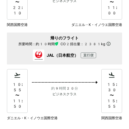
ビジネスクラス
〜
〜
22:
11:
10
00
関西国際空港
ダニエル・K・イノウエ国際空港
帰りのフライト
所要時間：
約10時間
CO2排出量：
2381kg
JAL（日本航空）
直行便
10:
15:
約9時間20分
55
30
ビジネスクラス
〜
〜
11:
15:
50
55
ダニエル・K・イノウエ国際空港
関西国際空港