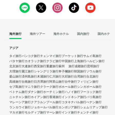
海外旅行
海外ツアー
海外ホテル
国内旅行
国内ホテル
アジア
タイ旅行
バンコク旅行
チェンマイ旅行
プーケット旅行
サムイ島旅行
パタヤ旅行
カオラック旅行
クラビ旅行
中国旅行
上海旅行
ハルビン旅行
北京旅行
大連旅行
西安旅行
重慶旅行
蘇州 旅行
成都旅行
昆明旅行
大理旅行
麗江旅行
シャングリラ旅行
奔子欄旅行
韓国旅行
ソウル旅行
釜山旅行
済州島旅行
木浦旅行
仁川旅行
大邱旅行
台湾旅行
台北旅行
高雄旅行
台南旅行
日月潭旅行
阿里山旅行
台中旅行
フィリピン旅行
セブ島旅行
マニラ旅行
クラーク旅行
ボホール旅行
シンガポール旅行
ベトナム旅行
ダナン旅行
ホーチミン旅行
ハノイ旅行
フーコック旅行
ニャチャン旅行
ホイアン旅行
香港旅行
インドネシア旅行
バリ島旅行
マレーシア旅行
クアラルンプール旅行
コタキナバル旅行
ぺナン旅行
ランカウイ旅行
ジョホールバル旅行
カンボジア旅行
シェムリアップ旅行
マカオ旅行
モルディブ旅行
マーレ旅行
インド旅行
チェンナイ旅行