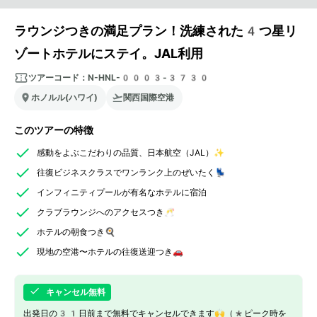
ラウンジつきの満足プラン！洗練された4つ星リ
ゾートホテルにステイ。JAL利用
ツアーコード：
N-HNL-0003-3730
ホノルル(ハワイ)
関西国際空港
このツアーの特徴
感動をよぶこだわりの品質、日本航空（JAL）✨
往復ビジネスクラスでワンランク上のぜいたく💺
インフィニティプールが有名なホテルに宿泊
クラブラウンジへのアクセスつき🥂
ホテルの朝食つき🍳
現地の空港〜ホテルの往復送迎つき🚗
キャンセル無料
出発日の31日前まで無料でキャンセルできます🙌（*ピーク時を