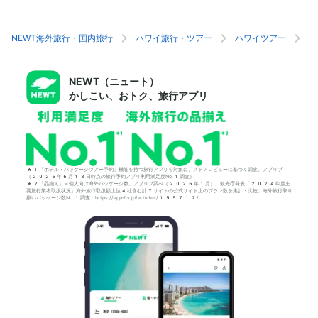
NEWT海外旅行・国内旅行
ハワイ旅行・ツアー
ハワイツアー
ホ
NEWT（ニュート）
かしこい、おトク、旅行アプリ
*1「ホテル・パッケージツアー予約」機能を持つ旅行アプリを対象に、ストアレビューに基づく調査。アプリブ
（2025年6月18日時点の旅行予約アプリ利用満足度No.1調査）
*2「品揃え」＝個人向け海外パッケージ数。アプリブ調べ（2026年1月）。観光庁発表「2024年度主
要旅行業者取扱状況」海外旅行取扱額上位4社含む計7サイトの公式サイト上のプラン数を集計・比較。海外旅行取り
扱いパッケージ数No.1調査：https://app-liv.jp/articles/155712/