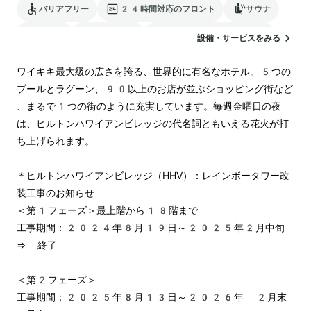
バリアフリー
24時間対応のフロント
サウナ
駐車場
ランドリー
電気自動車の充電スタンド
設備・サービスをみる
ワイキキ最大級の広さを誇る、世界的に有名なホテル。5つの
プールとラグーン、90以上のお店が並ぶショッピング街など 
、まるで1つの街のように充実しています。毎週金曜日の夜
は、ヒルトンハワイアンビレッジの代名詞ともいえる花火が打
ち上げられます。

＊ヒルトンハワイアンビレッジ（HHV）：レインボータワー改
装工事のお知らせ

＜第1フェーズ＞最上階から18階まで　

工事期間：2024年8月19日～2025年2月中旬　
⇒ 終了

＜第2フェーズ＞

工事期間：2025年8月13日～2026年 2月末