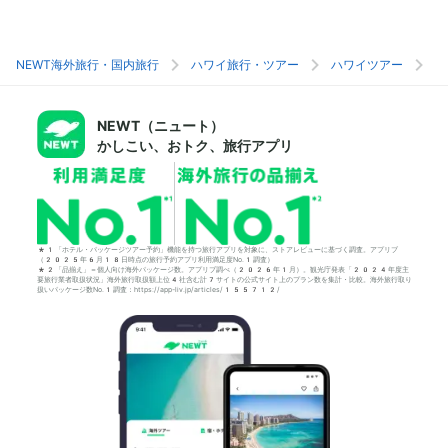
NEWT海外旅行・国内旅行
ハワイ旅行・ツアー
ハワイツアー
ホ
NEWT（ニュート）
かしこい、おトク、旅行アプリ
*1「ホテル・パッケージツアー予約」機能を持つ旅行アプリを対象に、ストアレビューに基づく調査。アプリブ
（2025年6月18日時点の旅行予約アプリ利用満足度No.1調査）
*2「品揃え」＝個人向け海外パッケージ数。アプリブ調べ（2026年1月）。観光庁発表「2024年度主
要旅行業者取扱状況」海外旅行取扱額上位4社含む計7サイトの公式サイト上のプラン数を集計・比較。海外旅行取り
扱いパッケージ数No.1調査：https://app-liv.jp/articles/155712/