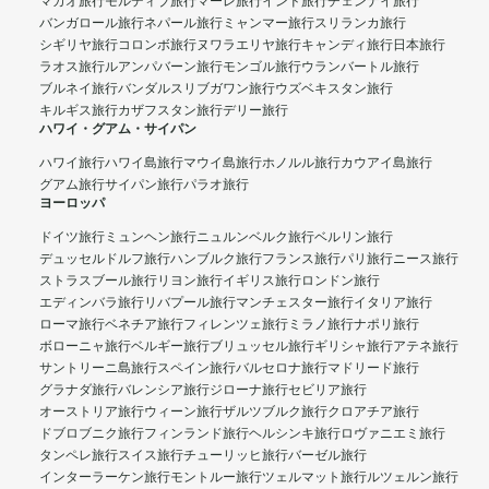
マカオ旅行
モルディブ旅行
マーレ旅行
インド旅行
チェンナイ旅行
バンガロール旅行
ネパール旅行
ミャンマー旅行
スリランカ旅行
シギリヤ旅行
コロンボ旅行
ヌワラエリヤ旅行
キャンディ旅行
日本旅行
ラオス旅行
ルアンパバーン旅行
モンゴル旅行
ウランバートル旅行
ブルネイ旅行
バンダルスリブガワン旅行
ウズベキスタン旅行
キルギス旅行
カザフスタン旅行
デリー旅行
ハワイ・グアム・サイパン
ハワイ旅行
ハワイ島旅行
マウイ島旅行
ホノルル旅行
カウアイ島旅行
グアム旅行
サイパン旅行
パラオ旅行
ヨーロッパ
ドイツ旅行
ミュンヘン旅行
ニュルンベルク旅行
ベルリン旅行
デュッセルドルフ旅行
ハンブルク旅行
フランス旅行
パリ旅行
ニース旅行
ストラスブール旅行
リヨン旅行
イギリス旅行
ロンドン旅行
エディンバラ旅行
リバプール旅行
マンチェスター旅行
イタリア旅行
ローマ旅行
ベネチア旅行
フィレンツェ旅行
ミラノ旅行
ナポリ旅行
ボローニャ旅行
ベルギー旅行
ブリュッセル旅行
ギリシャ旅行
アテネ旅行
サントリーニ島旅行
スペイン旅行
バルセロナ旅行
マドリード旅行
グラナダ旅行
バレンシア旅行
ジローナ旅行
セビリア旅行
オーストリア旅行
ウィーン旅行
ザルツブルク旅行
クロアチア旅行
ドブロブニク旅行
フィンランド旅行
ヘルシンキ旅行
ロヴァニエミ旅行
タンペレ旅行
スイス旅行
チューリッヒ旅行
バーゼル旅行
インターラーケン旅行
モントルー旅行
ツェルマット旅行
ルツェルン旅行