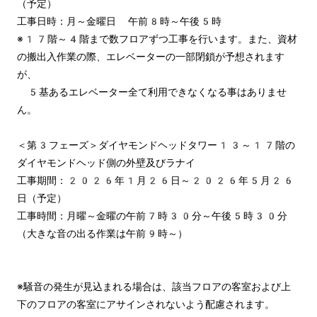
（予定）

工事日時：月～金曜日 午前8時～午後5時

※17階～4階まで数フロアずつ工事を行います。また、資材
の搬出入作業の際、エレベーターの一部閉鎖が予想されます
が、

　5基あるエレベーター全て利用できなくなる事はありませ
ん。

＜第3フェーズ＞ダイヤモンドヘッドタワー13～17階の
ダイヤモンドヘッド側の外壁及びラナイ

工事期間：2026年1月26日～2026年5月26
日（予定）

工事時間：月曜～金曜の午前7時30分～午後5時30分
（大きな音の出る作業は午前9時～）

※騒音の発生が見込まれる場合は、該当フロアの客室および上
下のフロアの客室にアサインされないよう配慮されます。
