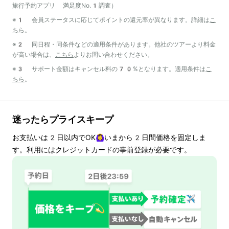
旅行予約アプリ 満足度No.1調査）
※1 会員ステータスに応じてポイントの還元率が異なります。詳細は
こ
ちら
。
※2 同日程・同条件などの適用条件があります。他社のツアーより料金
が高い場合は、
こちら
よりお問い合わせください。
※3 サポート金額はキャンセル料の70%となります。適用条件は
こ
ちら
。
迷ったらプライスキープ
お支払いは
2
日以内でOK🙆‍♀️いまから
2
日間価格を固定しま
す。利用にはクレジットカードの事前登録が必要です。