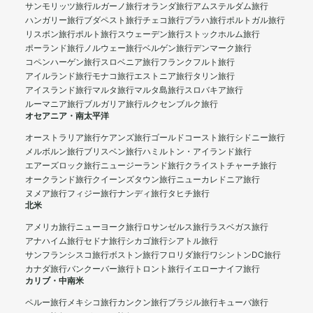
サンモリッツ旅行
ルガーノ旅行
オランダ旅行
アムステルダム旅行
ハンガリー旅行
ブダペスト旅行
チェコ旅行
プラハ旅行
ポルトガル旅行
リスボン旅行
ポルト旅行
スウェーデン旅行
ストックホルム旅行
ポーランド旅行
ノルウェー旅行
ベルゲン旅行
デンマーク旅行
コペンハーゲン旅行
スロベニア旅行
フランクフルト旅行
アイルランド旅行
モナコ旅行
エストニア旅行
タリン旅行
アイスランド旅行
マルタ旅行
マルタ島旅行
スロバキア旅行
ルーマニア旅行
ブルガリア旅行
ルクセンブルク旅行
オセアニア・南太平洋
オーストラリア旅行
ケアンズ旅行
ゴールドコースト旅行
シドニー旅行
メルボルン旅行
ブリスベン旅行
ハミルトン・アイランド旅行
エアーズロック旅行
ニュージーランド旅行
クライストチャーチ旅行
オークランド旅行
クイーンズタウン旅行
ニューカレドニア旅行
ヌメア旅行
フィジー旅行
ナンディ旅行
タヒチ旅行
北米
アメリカ旅行
ニューヨーク旅行
ロサンゼルス旅行
ラスベガス旅行
アナハイム旅行
セドナ旅行
シカゴ旅行
シアトル旅行
サンフランシスコ旅行
ボストン旅行
フロリダ旅行
ワシントンDC旅行
カナダ旅行
バンクーバー旅行
トロント旅行
イエローナイフ旅行
カリブ・中南米
ペルー旅行
メキシコ旅行
カンクン旅行
ブラジル旅行
キューバ旅行