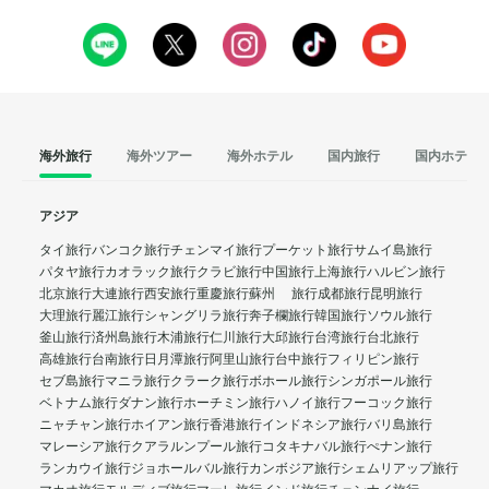
海外旅行
海外ツアー
海外ホテル
国内旅行
国内ホテル
アジア
タイ旅行
バンコク旅行
チェンマイ旅行
プーケット旅行
サムイ島旅行
パタヤ旅行
カオラック旅行
クラビ旅行
中国旅行
上海旅行
ハルビン旅行
北京旅行
大連旅行
西安旅行
重慶旅行
蘇州 旅行
成都旅行
昆明旅行
大理旅行
麗江旅行
シャングリラ旅行
奔子欄旅行
韓国旅行
ソウル旅行
釜山旅行
済州島旅行
木浦旅行
仁川旅行
大邱旅行
台湾旅行
台北旅行
高雄旅行
台南旅行
日月潭旅行
阿里山旅行
台中旅行
フィリピン旅行
セブ島旅行
マニラ旅行
クラーク旅行
ボホール旅行
シンガポール旅行
ベトナム旅行
ダナン旅行
ホーチミン旅行
ハノイ旅行
フーコック旅行
ニャチャン旅行
ホイアン旅行
香港旅行
インドネシア旅行
バリ島旅行
マレーシア旅行
クアラルンプール旅行
コタキナバル旅行
ぺナン旅行
ランカウイ旅行
ジョホールバル旅行
カンボジア旅行
シェムリアップ旅行