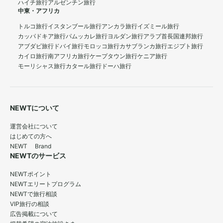
ハイチ旅行
アルゼンチン旅行
中東・アフリカ
トルコ旅行
イスタンブール旅行
アンカラ旅行
イズミール旅行
カッパドキア旅行
パムッカレ旅行
ヨルダン旅行
アラブ首長国連邦旅行
アブダビ旅行
ドバイ旅行
モロッコ旅行
カサブランカ旅行
エジプト旅行
カイロ旅行
南アフリカ旅行
ケープタウン旅行
ケニア旅行
モーリシャス旅行
カタール旅行
ドーハ旅行
NEWTについて
運営会社について
はじめての方へ
NEWT Brand
NEWTのサービス
NEWTポイント
NEWTエリートプログラム
NEWTで旅行相談
VIP旅行の相談
広告掲載について