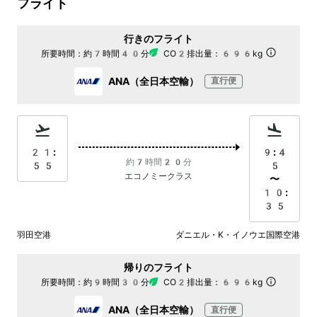
フライト
行きのフライト
所要時間：
約7時間40分
CO2排出量：
696kg
ANA（全日本空輸）
直行便
21:
9:4
約7時間20分
55
5
エコノミークラス
〜
10:
35
羽田空港
ダニエル・K・イノウエ国際空港
帰りのフライト
所要時間：
約9時間30分
CO2排出量：
696kg
ANA（全日本空輸）
直行便