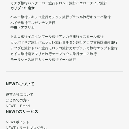
カナダ旅行
バンクーバー旅行
トロント旅行
イエローナイフ旅行
カリブ・中南米
ペルー旅行
メキシコ旅行
カンクン旅行
ブラジル旅行
キューバ旅行
ハイチ旅行
アルゼンチン旅行
中東・アフリカ
トルコ旅行
イスタンブール旅行
アンカラ旅行
イズミール旅行
カッパドキア旅行
パムッカレ旅行
ヨルダン旅行
アラブ首長国連邦旅行
アブダビ旅行
ドバイ旅行
モロッコ旅行
カサブランカ旅行
エジプト旅行
カイロ旅行
南アフリカ旅行
ケープタウン旅行
ケニア旅行
モーリシャス旅行
カタール旅行
ドーハ旅行
NEWTについて
運営会社について
はじめての方へ
NEWT Brand
NEWTのサービス
NEWTポイント
NEWTエリートプログラム