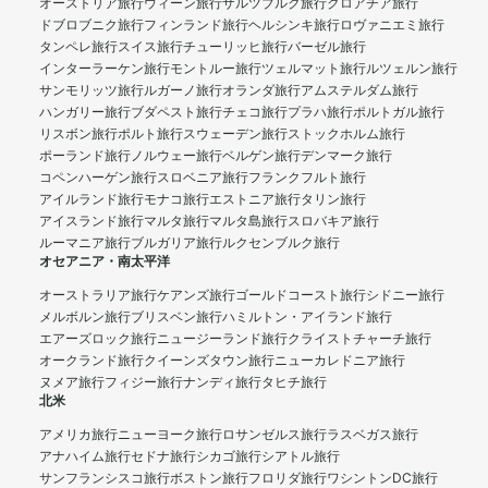
オーストリア旅行
ウィーン旅行
ザルツブルク旅行
クロアチア旅行
ドブロブニク旅行
フィンランド旅行
ヘルシンキ旅行
ロヴァニエミ旅行
タンペレ旅行
スイス旅行
チューリッヒ旅行
バーゼル旅行
インターラーケン旅行
モントルー旅行
ツェルマット旅行
ルツェルン旅行
サンモリッツ旅行
ルガーノ旅行
オランダ旅行
アムステルダム旅行
ハンガリー旅行
ブダペスト旅行
チェコ旅行
プラハ旅行
ポルトガル旅行
リスボン旅行
ポルト旅行
スウェーデン旅行
ストックホルム旅行
ポーランド旅行
ノルウェー旅行
ベルゲン旅行
デンマーク旅行
コペンハーゲン旅行
スロベニア旅行
フランクフルト旅行
アイルランド旅行
モナコ旅行
エストニア旅行
タリン旅行
アイスランド旅行
マルタ旅行
マルタ島旅行
スロバキア旅行
ルーマニア旅行
ブルガリア旅行
ルクセンブルク旅行
オセアニア・南太平洋
オーストラリア旅行
ケアンズ旅行
ゴールドコースト旅行
シドニー旅行
メルボルン旅行
ブリスベン旅行
ハミルトン・アイランド旅行
エアーズロック旅行
ニュージーランド旅行
クライストチャーチ旅行
オークランド旅行
クイーンズタウン旅行
ニューカレドニア旅行
ヌメア旅行
フィジー旅行
ナンディ旅行
タヒチ旅行
北米
アメリカ旅行
ニューヨーク旅行
ロサンゼルス旅行
ラスベガス旅行
アナハイム旅行
セドナ旅行
シカゴ旅行
シアトル旅行
サンフランシスコ旅行
ボストン旅行
フロリダ旅行
ワシントンDC旅行