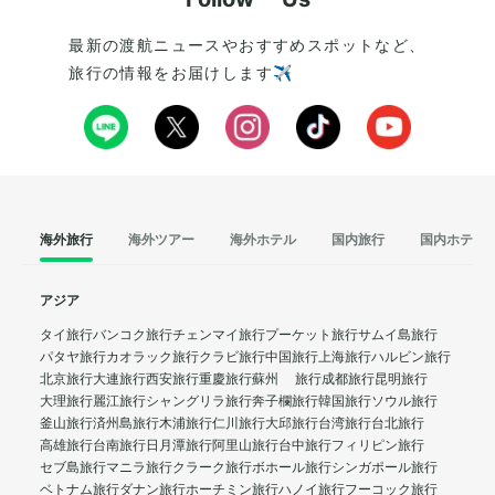
最新の渡航ニュースやおすすめスポットなど、
旅行の情報をお届けします✈️
海外旅行
海外ツアー
海外ホテル
国内旅行
国内ホテル
アジア
タイ旅行
バンコク旅行
チェンマイ旅行
プーケット旅行
サムイ島旅行
パタヤ旅行
カオラック旅行
クラビ旅行
中国旅行
上海旅行
ハルビン旅行
北京旅行
大連旅行
西安旅行
重慶旅行
蘇州 旅行
成都旅行
昆明旅行
大理旅行
麗江旅行
シャングリラ旅行
奔子欄旅行
韓国旅行
ソウル旅行
釜山旅行
済州島旅行
木浦旅行
仁川旅行
大邱旅行
台湾旅行
台北旅行
高雄旅行
台南旅行
日月潭旅行
阿里山旅行
台中旅行
フィリピン旅行
セブ島旅行
マニラ旅行
クラーク旅行
ボホール旅行
シンガポール旅行
ベトナム旅行
ダナン旅行
ホーチミン旅行
ハノイ旅行
フーコック旅行