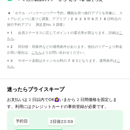
*「ホテル・パッケージツアー予約」機能を持つ旅行アプリを対象に、ス
トアレビューに基づく調査。アプリブ（2025年6月18日時点の
旅行予約アプリ 満足度No.1調査）
※1 会員ステータスに応じてポイントの還元率が異なります。詳細は
こ
ちら
。
※2 同日程・同条件などの適用条件があります。他社のツアーより料金
が高い場合は、
こちら
よりお問い合わせください。
※3 サポート金額はキャンセル料の70%となります。適用条件は
こ
ちら
。
迷ったらプライスキープ
お支払いは
2
日以内でOK🙆‍♀️いまから
2
日間価格を固定しま
す。利用にはクレジットカードの事前登録が必要です。