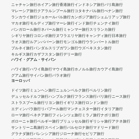
ニャチャン旅行
ホイアン旅行
香港旅行
インドネシア旅行
バリ島旅行
マレーシア旅行
クアラルンプール旅行
コタキナバル旅行
ぺナン旅行
ランカウイ旅行
ジョホールバル旅行
カンボジア旅行
シェムリアップ旅行
マカオ旅行
モルディブ旅行
マーレ旅行
インド旅行
チェンナイ旅行
バンガロール旅行
ネパール旅行
ミャンマー旅行
スリランカ旅行
シギリヤ旅行
コロンボ旅行
ヌワラエリヤ旅行
キャンディ旅行
日本旅行
ラオス旅行
ルアンパバーン旅行
モンゴル旅行
ウランバートル旅行
ブルネイ旅行
バンダルスリブガワン旅行
ウズベキスタン旅行
キルギス旅行
カザフスタン旅行
デリー旅行
ハワイ・グアム・サイパン
ハワイ旅行
ハワイ島旅行
マウイ島旅行
ホノルル旅行
カウアイ島旅行
グアム旅行
サイパン旅行
パラオ旅行
ヨーロッパ
ドイツ旅行
ミュンヘン旅行
ニュルンベルク旅行
ベルリン旅行
デュッセルドルフ旅行
ハンブルク旅行
フランス旅行
パリ旅行
ニース旅行
ストラスブール旅行
リヨン旅行
イギリス旅行
ロンドン旅行
エディンバラ旅行
リバプール旅行
マンチェスター旅行
イタリア旅行
ローマ旅行
ベネチア旅行
フィレンツェ旅行
ミラノ旅行
ナポリ旅行
ボローニャ旅行
ベルギー旅行
ブリュッセル旅行
ギリシャ旅行
アテネ旅行
サントリーニ島旅行
スペイン旅行
バルセロナ旅行
マドリード旅行
グラナダ旅行
バレンシア旅行
ジローナ旅行
セビリア旅行