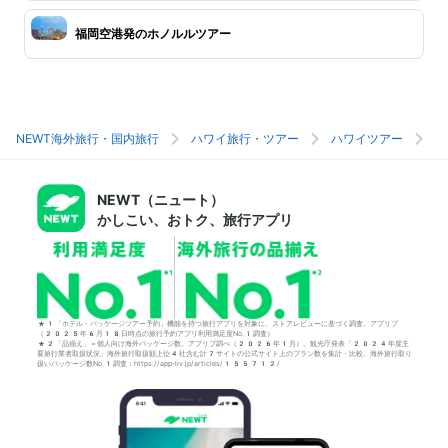
福岡空港発のホノルルツアー
NEWT海外旅行・国内旅行
ハワイ旅行・ツアー
ハワイツアー
ホ
NEWT（ニュート）
かしこい、おトク、旅行アプリ
*1「ホテル・パッケージツアー予約」機能を持つ旅行アプリを対象に、ストアレビューに基づく調査。アプリブ
（2025年6月18日時点の旅行予約アプリ利用満足度No.1調査）
*2「品揃え」＝個人向け海外パッケージ数。アプリブ調べ（2026年1月）。観光庁発表「2024年度主
要旅行業者取扱状況」海外旅行取扱額上位4社含む計7サイトの公式サイト上のプラン数を集計・比較。海外旅行取り
扱いパッケージ数No.1調査：https://app-liv.jp/articles/155712/