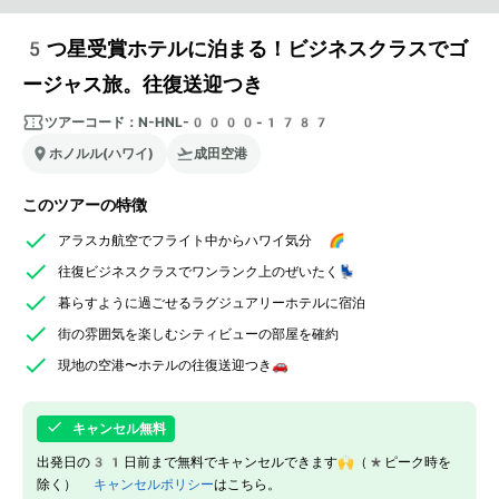
5つ星受賞ホテルに泊まる！ビジネスクラスでゴ
ージャス旅。往復送迎つき
ツアーコード：
N-HNL-0000-1787
ホノルル(ハワイ)
成田空港
このツアーの特徴
アラスカ航空でフライト中からハワイ気分 🌈
往復ビジネスクラスでワンランク上のぜいたく💺
暮らすように過ごせるラグジュアリーホテルに宿泊
街の雰囲気を楽しむシティビューの部屋を確約
現地の空港〜ホテルの往復送迎つき🚗
キャンセル無料
出発日の31日前まで無料でキャンセルできます🙌（*ピーク時を
除く）
キャンセルポリシー
はこちら。