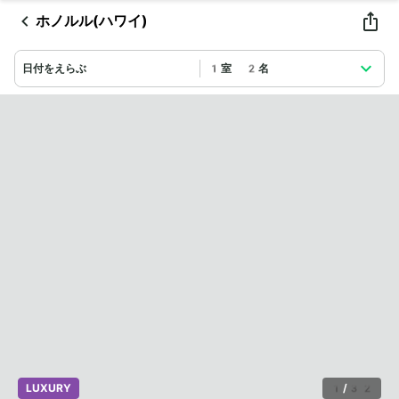
ホノルル(ハワイ)
日付をえらぶ
1室 2名
LUXURY
1
/
32