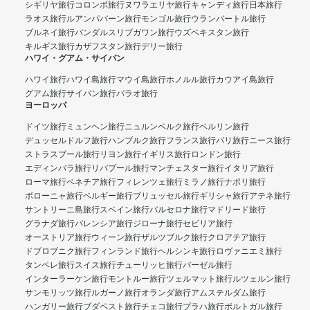
シギリヤ旅行
コロンボ旅行
ヌワラエリヤ旅行
キャンディ旅行
日本旅行
ラオス旅行
ルアンパバーン旅行
モンゴル旅行
ウランバートル旅行
ブルネイ旅行
バンダルスリブガワン旅行
ウズベキスタン旅行
キルギス旅行
カザフスタン旅行
デリー旅行
ハワイ・グアム・サイパン
ハワイ旅行
ハワイ島旅行
マウイ島旅行
ホノルル旅行
カウアイ島旅行
グアム旅行
サイパン旅行
パラオ旅行
ヨーロッパ
ドイツ旅行
ミュンヘン旅行
ニュルンベルク旅行
ベルリン旅行
デュッセルドルフ旅行
ハンブルク旅行
フランス旅行
パリ旅行
ニース旅行
ストラスブール旅行
リヨン旅行
イギリス旅行
ロンドン旅行
エディンバラ旅行
リバプール旅行
マンチェスター旅行
イタリア旅行
ローマ旅行
ベネチア旅行
フィレンツェ旅行
ミラノ旅行
ナポリ旅行
ボローニャ旅行
ベルギー旅行
ブリュッセル旅行
ギリシャ旅行
アテネ旅行
サントリーニ島旅行
スペイン旅行
バルセロナ旅行
マドリード旅行
グラナダ旅行
バレンシア旅行
ジローナ旅行
セビリア旅行
オーストリア旅行
ウィーン旅行
ザルツブルク旅行
クロアチア旅行
ドブロブニク旅行
フィンランド旅行
ヘルシンキ旅行
ロヴァニエミ旅行
タンペレ旅行
スイス旅行
チューリッヒ旅行
バーゼル旅行
インターラーケン旅行
モントルー旅行
ツェルマット旅行
ルツェルン旅行
サンモリッツ旅行
ルガーノ旅行
オランダ旅行
アムステルダム旅行
ハンガリー旅行
ブダペスト旅行
チェコ旅行
プラハ旅行
ポルトガル旅行