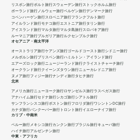
リスボン旅行
ポルト旅行
スウェーデン旅行
ストックホルム旅行
ポーランド旅行
ノルウェー旅行
ベルゲン旅行
デンマーク旅行
コペンハーゲン旅行
スロベニア旅行
フランクフルト旅行
アイルランド旅行
モナコ旅行
エストニア旅行
タリン旅行
アイスランド旅行
マルタ旅行
マルタ島旅行
スロバキア旅行
ルーマニア旅行
ブルガリア旅行
ルクセンブルク旅行
オセアニア・南太平洋
オーストラリア旅行
ケアンズ旅行
ゴールドコースト旅行
シドニー旅行
メルボルン旅行
ブリスベン旅行
ハミルトン・アイランド旅行
エアーズロック旅行
ニュージーランド旅行
クライストチャーチ旅行
オークランド旅行
クイーンズタウン旅行
ニューカレドニア旅行
ヌメア旅行
フィジー旅行
ナンディ旅行
タヒチ旅行
北米
アメリカ旅行
ニューヨーク旅行
ロサンゼルス旅行
ラスベガス旅行
アナハイム旅行
セドナ旅行
シカゴ旅行
シアトル旅行
サンフランシスコ旅行
ボストン旅行
フロリダ旅行
ワシントンDC旅行
カナダ旅行
バンクーバー旅行
トロント旅行
イエローナイフ旅行
カリブ・中南米
ペルー旅行
メキシコ旅行
カンクン旅行
ブラジル旅行
キューバ旅行
ハイチ旅行
アルゼンチン旅行
中東・アフリカ