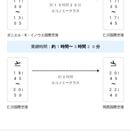
11:
17:
約10時間20分
30
35
エコノミークラス
〜
〜
13:
17:
05
45
ダニエル・K・イノウエ国際空港
仁川国際空港
乗継時間
：
約1時間〜3時間20分
18:
20:
約2時間
45
45
エコノミークラス
〜
〜
20:
22:
50
40
仁川国際空港
関西国際空港