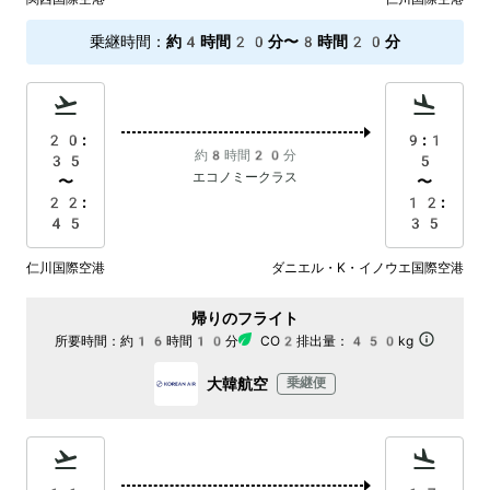
乗継時間
：
約4時間20分〜8時間20分
20:
9:1
約8時間20分
35
5
エコノミークラス
〜
〜
22:
12:
45
35
仁川国際空港
ダニエル・K・イノウエ国際空港
帰りのフライト
所要時間：
約16時間10分
CO2排出量：
450kg
大韓航空
乗継便