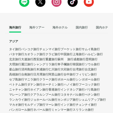
海外旅行
海外ツアー
海外ホテル
国内旅行
国内ホテル
アジア
タイ旅行
バンコク旅行
チェンマイ旅行
プーケット旅行
サムイ島旅行
パタヤ旅行
カオラック旅行
クラビ旅行
中国旅行
上海旅行
ハルビン旅行
北京旅行
大連旅行
西安旅行
重慶旅行
蘇州 旅行
成都旅行
昆明旅行
大理旅行
麗江旅行
シャングリラ旅行
奔子欄旅行
韓国旅行
ソウル旅行
釜山旅行
済州島旅行
木浦旅行
仁川旅行
大邱旅行
台湾旅行
台北旅行
高雄旅行
台南旅行
日月潭旅行
阿里山旅行
台中旅行
フィリピン旅行
セブ島旅行
マニラ旅行
クラーク旅行
ボホール旅行
シンガポール旅行
ベトナム旅行
ダナン旅行
ホーチミン旅行
ハノイ旅行
フーコック旅行
ニャチャン旅行
ホイアン旅行
香港旅行
インドネシア旅行
バリ島旅行
マレーシア旅行
クアラルンプール旅行
コタキナバル旅行
ぺナン旅行
ランカウイ旅行
ジョホールバル旅行
カンボジア旅行
シェムリアップ旅行
マカオ旅行
モルディブ旅行
マーレ旅行
インド旅行
チェンナイ旅行
バンガロール旅行
ネパール旅行
ミャンマー旅行
スリランカ旅行