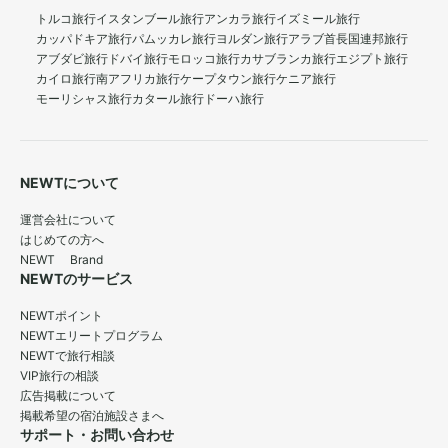
トルコ旅行
イスタンブール旅行
アンカラ旅行
イズミール旅行
カッパドキア旅行
パムッカレ旅行
ヨルダン旅行
アラブ首長国連邦旅行
アブダビ旅行
ドバイ旅行
モロッコ旅行
カサブランカ旅行
エジプト旅行
カイロ旅行
南アフリカ旅行
ケープタウン旅行
ケニア旅行
モーリシャス旅行
カタール旅行
ドーハ旅行
NEWTについて
運営会社について
はじめての方へ
NEWT Brand
NEWTのサービス
NEWTポイント
NEWTエリートプログラム
NEWTで旅行相談
VIP旅行の相談
広告掲載について
掲載希望の宿泊施設さまへ
サポート・お問い合わせ