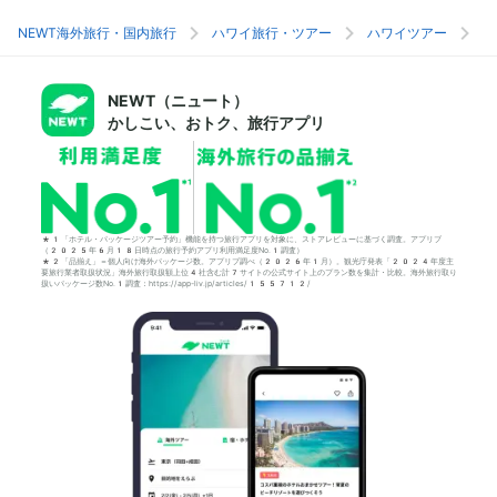
NEWT海外旅行・国内旅行
ハワイ旅行・ツアー
ハワイツアー
ホ
NEWT（ニュート）
かしこい、おトク、旅行アプリ
*1「ホテル・パッケージツアー予約」機能を持つ旅行アプリを対象に、ストアレビューに基づく調査。アプリブ
（2025年6月18日時点の旅行予約アプリ利用満足度No.1調査）
*2「品揃え」＝個人向け海外パッケージ数。アプリブ調べ（2026年1月）。観光庁発表「2024年度主
要旅行業者取扱状況」海外旅行取扱額上位4社含む計7サイトの公式サイト上のプラン数を集計・比較。海外旅行取り
扱いパッケージ数No.1調査：https://app-liv.jp/articles/155712/