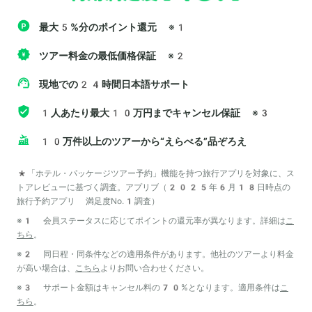
最大5%分のポイント還元
※1
ツアー料金の最低価格保証
※2
現地での24時間日本語サポート
1人あたり最大10万円までキャンセル保証
※3
10万件以上のツアーから“えらべる”品ぞろえ
*「ホテル・パッケージツアー予約」機能を持つ旅行アプリを対象に、ス
トアレビューに基づく調査。アプリブ（2025年6月18日時点の
旅行予約アプリ 満足度No.1調査）
※1 会員ステータスに応じてポイントの還元率が異なります。詳細は
こ
ちら
。
※2 同日程・同条件などの適用条件があります。他社のツアーより料金
が高い場合は、
こちら
よりお問い合わせください。
※3 サポート金額はキャンセル料の70%となります。適用条件は
こ
ちら
。