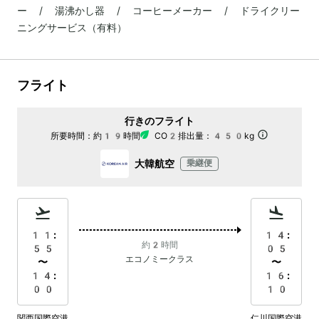
ー / 湯沸かし器 / コーヒーメーカー / ドライクリー
ニングサービス（有料）
フライト
行きのフライト
所要時間：
約19時間
CO2排出量：
450kg
大韓航空
乗継便
11:
14:
約2時間
55
05
エコノミークラス
〜
〜
14:
16:
00
10
関西国際空港
仁川国際空港