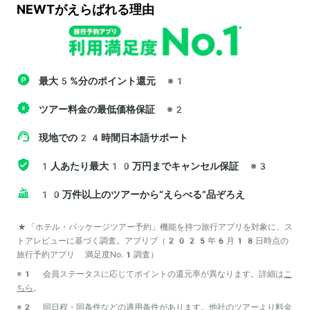
NEWTがえらばれる理由
最大5%分のポイント還元
※1
ツアー料金の最低価格保証
※2
現地での24時間日本語サポート
1人あたり最大10万円までキャンセル保証
※3
10万件以上のツアーから“えらべる”品ぞろえ
*「ホテル・パッケージツアー予約」機能を持つ旅行アプリを対象に、ス
トアレビューに基づく調査。アプリブ（2025年6月18日時点の
旅行予約アプリ 満足度No.1調査）
※1 会員ステータスに応じてポイントの還元率が異なります。詳細は
こ
ちら
。
※2 同日程・同条件などの適用条件があります。他社のツアーより料金