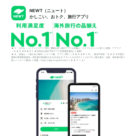
NEWT（ニュート）
かしこい、おトク、旅行アプリ
*1「ホテル・パッケージツアー予約」機能を持つ旅行アプリを対象に、ストアレビューに基づく調査。アプリブ
（2025年6月18日時点の旅行予約アプリ利用満足度No.1調査）
*2「品揃え」＝個人向け海外パッケージ数。アプリブ調べ（2026年1月）。観光庁発表「2024年度主
要旅行業者取扱状況」海外旅行取扱額上位4社含む計7サイトの公式サイト上のプラン数を集計・比較。海外旅行取り
扱いパッケージ数No.1調査：https://app-liv.jp/articles/155712/