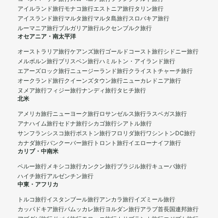
アイルランド旅行
モナコ旅行
エストニア旅行
タリン旅行
アイスランド旅行
マルタ旅行
マルタ島旅行
スロバキア旅行
ルーマニア旅行
ブルガリア旅行
ルクセンブルク旅行
オセアニア・南太平洋
オーストラリア旅行
ケアンズ旅行
ゴールドコースト旅行
シドニー旅行
メルボルン旅行
ブリスベン旅行
ハミルトン・アイランド旅行
エアーズロック旅行
ニュージーランド旅行
クライストチャーチ旅行
オークランド旅行
クイーンズタウン旅行
ニューカレドニア旅行
ヌメア旅行
フィジー旅行
ナンディ旅行
タヒチ旅行
北米
アメリカ旅行
ニューヨーク旅行
ロサンゼルス旅行
ラスベガス旅行
アナハイム旅行
セドナ旅行
シカゴ旅行
シアトル旅行
サンフランシスコ旅行
ボストン旅行
フロリダ旅行
ワシントンDC旅行
カナダ旅行
バンクーバー旅行
トロント旅行
イエローナイフ旅行
カリブ・中南米
ペルー旅行
メキシコ旅行
カンクン旅行
ブラジル旅行
キューバ旅行
ハイチ旅行
アルゼンチン旅行
中東・アフリカ
トルコ旅行
イスタンブール旅行
アンカラ旅行
イズミール旅行
カッパドキア旅行
パムッカレ旅行
ヨルダン旅行
アラブ首長国連邦旅行