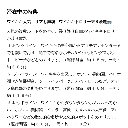
滞在中の特典
ワイキキ人気エリアも満喫！ワイキキトロリー乗り放題🚌
人気の複数ルートをめぐる、乗り降り自由のワイキキトロリー
が乗り放題！
1.ピンクライン：ワイキキの中心部からアラモアナセンターま
でを繋いでおり、途中で有名なホテルやショッピングスポッ
ト、ビーチなどをめぐります。（運行間隔：約15分、一周：
約60分）
2.ブルーライン：ワイキキを出発し、ホノルル動物園、ハロナ
潮吹き岩展望台、シーライフパーク、カハラモールなど、オア
フ島東部の名所をめぐります。（運行間隔：約40分、一周：
約110分）
3.レッドライン：ワイキキからダウンタウンホノルルへ向か
い、ホノルル美術館、イオラニ宮殿、カメハメハ大王像、アロ
ハタワーなどの歴史的な名所や文化的スポットをめぐります。
（運行間隔：約60分、一周：約110分）