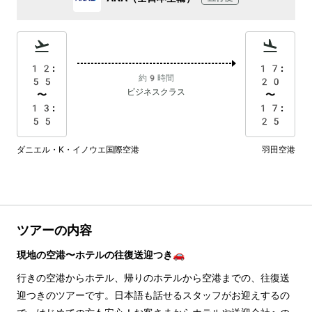
12:
17:
約9時間
55
20
ビジネスクラス
〜
〜
13:
17:
55
25
ダニエル・K・イノウエ国際空港
羽田空港
ツアーの内容
現地の空港〜ホテルの往復送迎つき🚗
行きの空港からホテル、帰りのホテルから空港までの、往復送
迎つきのツアーです。日本語も話せるスタッフがお迎えするの