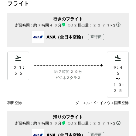
フライト
行きのフライト
所要時間：
約7時間40分
CO2排出量：
2271kg
ANA（全日本空輸）
直行便
21:
9:4
約7時間20分
55
5
ビジネスクラス
〜
10:
35
羽田空港
ダニエル・K・イノウエ国際空港
帰りのフライト
所要時間：
約9時間30分
CO2排出量：
2271kg
ANA（全日本空輸）
直行便