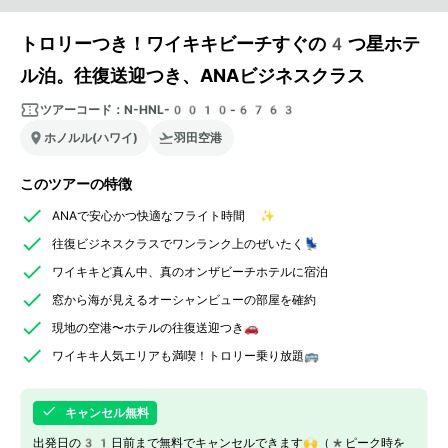
トロリーつき！ワイキキビーチすぐの4つ星ホテ
ル泊。往復送迎つき、ANAビジネスクラス
ツアーコード：
N-HNL-0010-6763
ホノルル(ハワイ)
羽田空港
このツアーの特徴
ANAで安心かつ快適なフライト時間 ✨
往復ビジネスクラスでワンランク上のぜいたく💺
ワイキキど真ん中、真のオンザビーチホテルに宿泊
窓から海が見えるオーシャンビューの部屋を確約
現地の空港〜ホテルの往復送迎つき🚗
ワイキキ人気エリアも満喫！トロリー乗り放題🚌
キャンセル無料
出発日の31日前まで無料でキャンセルできます🙌（*ピーク時を