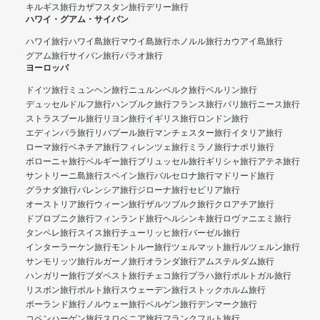
キルギス旅行
カザフスタン旅行
デリー旅行
ハワイ・グアム・サイパン
ハワイ旅行
ハワイ島旅行
マウイ島旅行
ホノルル旅行
カウアイ島旅行
グアム旅行
サイパン旅行
パラオ旅行
ヨーロッパ
ドイツ旅行
ミュンヘン旅行
ニュルンベルク旅行
ベルリン旅行
デュッセルドルフ旅行
ハンブルク旅行
フランス旅行
パリ旅行
ニース旅行
ストラスブール旅行
リヨン旅行
イギリス旅行
ロンドン旅行
エディンバラ旅行
リバプール旅行
マンチェスター旅行
イタリア旅行
ローマ旅行
ベネチア旅行
フィレンツェ旅行
ミラノ旅行
ナポリ旅行
ボローニャ旅行
ベルギー旅行
ブリュッセル旅行
ギリシャ旅行
アテネ旅行
サントリーニ島旅行
スペイン旅行
バルセロナ旅行
マドリード旅行
グラナダ旅行
バレンシア旅行
ジローナ旅行
セビリア旅行
オーストリア旅行
ウィーン旅行
ザルツブルク旅行
クロアチア旅行
ドブロブニク旅行
フィンランド旅行
ヘルシンキ旅行
ロヴァニエミ旅行
タンペレ旅行
スイス旅行
チューリッヒ旅行
バーゼル旅行
インターラーケン旅行
モントルー旅行
ツェルマット旅行
ルツェルン旅行
サンモリッツ旅行
ルガーノ旅行
オランダ旅行
アムステルダム旅行
ハンガリー旅行
ブダペスト旅行
チェコ旅行
プラハ旅行
ポルトガル旅行
リスボン旅行
ポルト旅行
スウェーデン旅行
ストックホルム旅行
ポーランド旅行
ノルウェー旅行
ベルゲン旅行
デンマーク旅行
コペンハーゲン旅行
スロベニア旅行
フランクフルト旅行