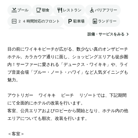
プール
朝食
レストラン
バリアフリー
24時間対応のフロント
駐車場
ランドリー
電気自動車の充電スタンド
設備・サービスをみる
目の前にワイキキビーチが広がる、数少ない真のオンザビーチ
ホテル。カラカウア通りに面し、ショッピングエリアも徒歩圏
内！サーファーに愛される「デュークス・ワイキキ」や、ライ
ブ音楽会場「ブルー・ノート・ハワイ」など人気ダイニングも
魅力。

アウトリガー ワイキキ ビーチ リゾートでは、下記期間
にて全面的にホテルの改装を行います。

客室、公共エリアおよびロビーから開始となり、ホテル内の他
エリアについても順次、改装を行います。

＜客室＞
