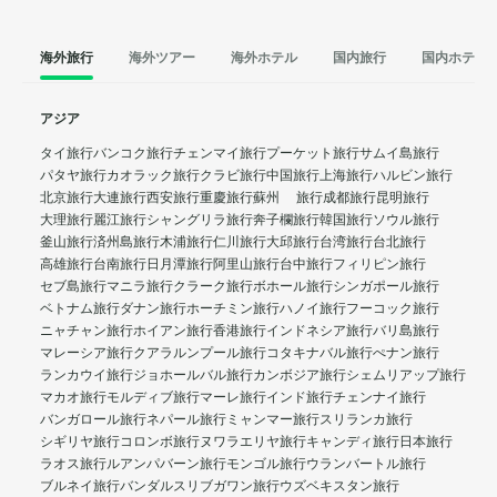
海外旅行
海外ツアー
海外ホテル
国内旅行
国内ホテル
アジア
タイ旅行
バンコク旅行
チェンマイ旅行
プーケット旅行
サムイ島旅行
パタヤ旅行
カオラック旅行
クラビ旅行
中国旅行
上海旅行
ハルビン旅行
北京旅行
大連旅行
西安旅行
重慶旅行
蘇州 旅行
成都旅行
昆明旅行
大理旅行
麗江旅行
シャングリラ旅行
奔子欄旅行
韓国旅行
ソウル旅行
釜山旅行
済州島旅行
木浦旅行
仁川旅行
大邱旅行
台湾旅行
台北旅行
高雄旅行
台南旅行
日月潭旅行
阿里山旅行
台中旅行
フィリピン旅行
セブ島旅行
マニラ旅行
クラーク旅行
ボホール旅行
シンガポール旅行
ベトナム旅行
ダナン旅行
ホーチミン旅行
ハノイ旅行
フーコック旅行
ニャチャン旅行
ホイアン旅行
香港旅行
インドネシア旅行
バリ島旅行
マレーシア旅行
クアラルンプール旅行
コタキナバル旅行
ぺナン旅行
ランカウイ旅行
ジョホールバル旅行
カンボジア旅行
シェムリアップ旅行
マカオ旅行
モルディブ旅行
マーレ旅行
インド旅行
チェンナイ旅行
バンガロール旅行
ネパール旅行
ミャンマー旅行
スリランカ旅行
シギリヤ旅行
コロンボ旅行
ヌワラエリヤ旅行
キャンディ旅行
日本旅行
ラオス旅行
ルアンパバーン旅行
モンゴル旅行
ウランバートル旅行
ブルネイ旅行
バンダルスリブガワン旅行
ウズベキスタン旅行