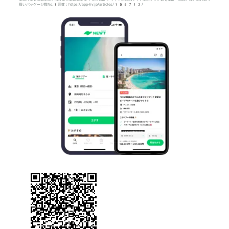
扱いパッケージ数No.1調査：https://app-liv.jp/articles/155712/