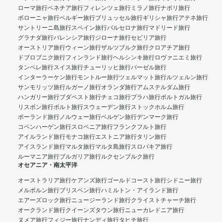
ローマ旅行
ベネチア旅行
フィレンツェ旅行
ミラノ旅行
ナポリ旅行
ボローニャ旅行
ベルギー旅行
ブリュッセル旅行
ギリシャ旅行
アテネ旅行
サントリーニ島旅行
スペイン旅行
バルセロナ旅行
マドリード旅行
グラナダ旅行
バレンシア旅行
ジローナ旅行
セビリア旅行
オーストリア旅行
ウィーン旅行
ザルツブルク旅行
クロアチア旅行
ドブロブニク旅行
フィンランド旅行
ヘルシンキ旅行
ロヴァニエミ旅行
タンペレ旅行
スイス旅行
チューリッヒ旅行
バーゼル旅行
インターラーケン旅行
モントルー旅行
ツェルマット旅行
ルツェルン旅行
サンモリッツ旅行
ルガーノ旅行
オランダ旅行
アムステルダム旅行
ハンガリー旅行
ブダペスト旅行
チェコ旅行
プラハ旅行
ポルトガル旅行
リスボン旅行
ポルト旅行
スウェーデン旅行
ストックホルム旅行
ポーランド旅行
ノルウェー旅行
ベルゲン旅行
デンマーク旅行
コペンハーゲン旅行
スロベニア旅行
フランクフルト旅行
アイルランド旅行
モナコ旅行
エストニア旅行
タリン旅行
アイスランド旅行
マルタ旅行
マルタ島旅行
スロバキア旅行
ルーマニア旅行
ブルガリア旅行
ルクセンブルク旅行
オセアニア・南太平洋
オーストラリア旅行
ケアンズ旅行
ゴールドコースト旅行
シドニー旅行
メルボルン旅行
ブリスベン旅行
ハミルトン・アイランド旅行
エアーズロック旅行
ニュージーランド旅行
クライストチャーチ旅行
オークランド旅行
クイーンズタウン旅行
ニューカレドニア旅行
ヌメア旅行
フィジー旅行
ナンディ旅行
タヒチ旅行