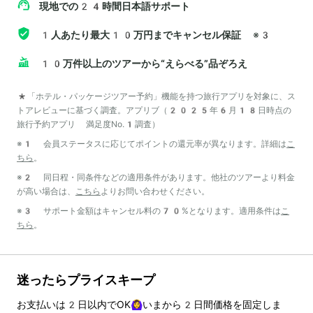
現地での24時間日本語サポート
1人あたり最大10万円までキャンセル保証
※3
10万件以上のツアーから“えらべる”品ぞろえ
*「ホテル・パッケージツアー予約」機能を持つ旅行アプリを対象に、ス
トアレビューに基づく調査。アプリブ（2025年6月18日時点の
旅行予約アプリ 満足度No.1調査）
※1 会員ステータスに応じてポイントの還元率が異なります。詳細は
こ
ちら
。
※2 同日程・同条件などの適用条件があります。他社のツアーより料金
が高い場合は、
こちら
よりお問い合わせください。
※3 サポート金額はキャンセル料の70%となります。適用条件は
こ
ちら
。
迷ったらプライスキープ
お支払いは
2
日以内でOK🙆‍♀️いまから
2
日間価格を固定しま