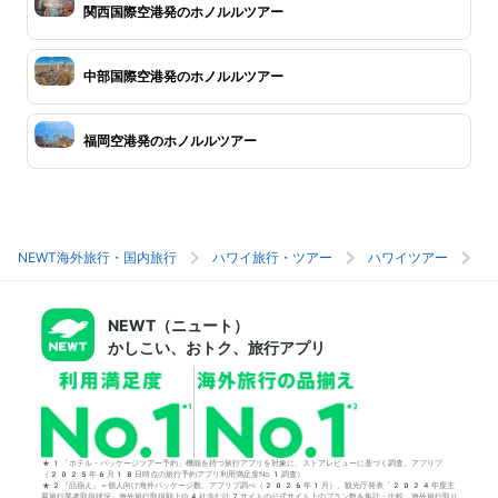
関西国際空港発のホノルルツアー
中部国際空港発のホノルルツアー
福岡空港発のホノルルツアー
NEWT海外旅行・国内旅行
ハワイ旅行・ツアー
ハワイツアー
ホ
NEWT（ニュート）
かしこい、おトク、旅行アプリ
*1「ホテル・パッケージツアー予約」機能を持つ旅行アプリを対象に、ストアレビューに基づく調査。アプリブ
（2025年6月18日時点の旅行予約アプリ利用満足度No.1調査）
*2「品揃え」＝個人向け海外パッケージ数。アプリブ調べ（2026年1月）。観光庁発表「2024年度主
要旅行業者取扱状況」海外旅行取扱額上位4社含む計7サイトの公式サイト上のプラン数を集計・比較。海外旅行取り