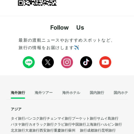
Follow Us
最新の渡航ニュースやおすすめスポットなど、
旅行の情報をお届けします✈️
海外旅行
海外ツアー
海外ホテル
国内旅行
国内ホテル
アジア
タイ旅行
バンコク旅行
チェンマイ旅行
プーケット旅行
サムイ島旅行
パタヤ旅行
カオラック旅行
クラビ旅行
中国旅行
上海旅行
ハルビン旅行
北京旅行
大連旅行
西安旅行
重慶旅行
蘇州 旅行
成都旅行
昆明旅行