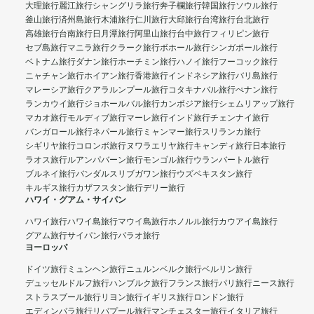
大理旅行
麗江旅行
シャングリラ旅行
奔子欄旅行
韓国旅行
ソウル旅行
釜山旅行
済州島旅行
木浦旅行
仁川旅行
大邱旅行
台湾旅行
台北旅行
高雄旅行
台南旅行
日月潭旅行
阿里山旅行
台中旅行
フィリピン旅行
セブ島旅行
マニラ旅行
クラーク旅行
ボホール旅行
シンガポール旅行
ベトナム旅行
ダナン旅行
ホーチミン旅行
ハノイ旅行
フーコック旅行
ニャチャン旅行
ホイアン旅行
香港旅行
インドネシア旅行
バリ島旅行
マレーシア旅行
クアラルンプール旅行
コタキナバル旅行
ぺナン旅行
ランカウイ旅行
ジョホールバル旅行
カンボジア旅行
シェムリアップ旅行
マカオ旅行
モルディブ旅行
マーレ旅行
インド旅行
チェンナイ旅行
バンガロール旅行
ネパール旅行
ミャンマー旅行
スリランカ旅行
シギリヤ旅行
コロンボ旅行
ヌワラエリヤ旅行
キャンディ旅行
日本旅行
ラオス旅行
ルアンパバーン旅行
モンゴル旅行
ウランバートル旅行
ブルネイ旅行
バンダルスリブガワン旅行
ウズベキスタン旅行
キルギス旅行
カザフスタン旅行
デリー旅行
ハワイ・グアム・サイパン
ハワイ旅行
ハワイ島旅行
マウイ島旅行
ホノルル旅行
カウアイ島旅行
グアム旅行
サイパン旅行
パラオ旅行
ヨーロッパ
ドイツ旅行
ミュンヘン旅行
ニュルンベルク旅行
ベルリン旅行
デュッセルドルフ旅行
ハンブルク旅行
フランス旅行
パリ旅行
ニース旅行
ストラスブール旅行
リヨン旅行
イギリス旅行
ロンドン旅行
エディンバラ旅行
リバプール旅行
マンチェスター旅行
イタリア旅行