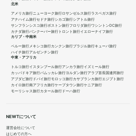
北米
アメリカ旅行
ニューヨーク旅行
ロサンゼルス旅行
ラスベガス旅行
アナハイム旅行
セドナ旅行
シカゴ旅行
シアトル旅行
サンフランシスコ旅行
ボストン旅行
フロリダ旅行
ワシントンDC旅行
カナダ旅行
バンクーバー旅行
トロント旅行
イエローナイフ旅行
カリブ・中南米
ペルー旅行
メキシコ旅行
カンクン旅行
ブラジル旅行
キューバ旅行
ハイチ旅行
アルゼンチン旅行
中東・アフリカ
トルコ旅行
イスタンブール旅行
アンカラ旅行
イズミール旅行
カッパドキア旅行
パムッカレ旅行
ヨルダン旅行
アラブ首長国連邦旅行
アブダビ旅行
ドバイ旅行
モロッコ旅行
カサブランカ旅行
エジプト旅行
カイロ旅行
南アフリカ旅行
ケープタウン旅行
ケニア旅行
モーリシャス旅行
カタール旅行
ドーハ旅行
NEWTについて
運営会社について
はじめての方へ