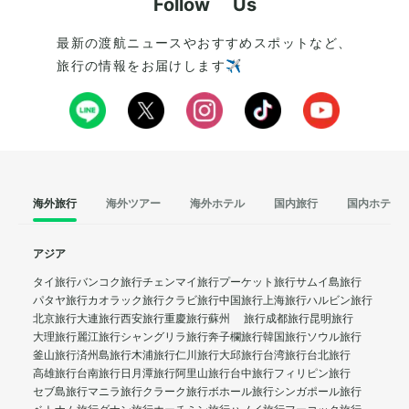
Follow Us
最新の渡航ニュースやおすすめスポットなど、
旅行の情報をお届けします✈️
海外旅行
海外ツアー
海外ホテル
国内旅行
国内ホテル
アジア
タイ旅行
バンコク旅行
チェンマイ旅行
プーケット旅行
サムイ島旅行
パタヤ旅行
カオラック旅行
クラビ旅行
中国旅行
上海旅行
ハルビン旅行
北京旅行
大連旅行
西安旅行
重慶旅行
蘇州 旅行
成都旅行
昆明旅行
大理旅行
麗江旅行
シャングリラ旅行
奔子欄旅行
韓国旅行
ソウル旅行
釜山旅行
済州島旅行
木浦旅行
仁川旅行
大邱旅行
台湾旅行
台北旅行
高雄旅行
台南旅行
日月潭旅行
阿里山旅行
台中旅行
フィリピン旅行
セブ島旅行
マニラ旅行
クラーク旅行
ボホール旅行
シンガポール旅行