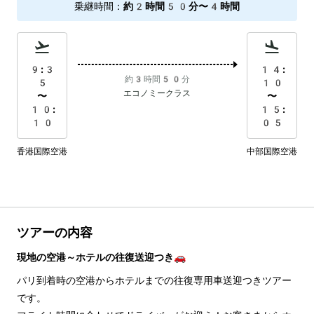
乗継時間
：
約2時間50分〜4時間
9:3
14:
約3時間50分
5
10
エコノミークラス
〜
〜
10:
15:
10
05
香港国際空港
中部国際空港
ツアーの内容
現地の空港～ホテルの往復送迎つき🚗
パリ到着時の空港からホテルまでの往復専用車送迎つきツアー
です。