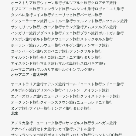
オーストリア旅行
ウィーン旅行
ザルツブルク旅行
クロアチア旅行
ドブロブニク旅行
フィンランド旅行
ヘルシンキ旅行
ロヴァニエミ旅行
タンペレ旅行
スイス旅行
チューリッヒ旅行
バーゼル旅行
インターラーケン旅行
モントルー旅行
ツェルマット旅行
ルツェルン旅行
サンモリッツ旅行
ルガーノ旅行
オランダ旅行
アムステルダム旅行
ハンガリー旅行
ブダペスト旅行
チェコ旅行
プラハ旅行
ポルトガル旅行
リスボン旅行
ポルト旅行
スウェーデン旅行
ストックホルム旅行
ポーランド旅行
ノルウェー旅行
ベルゲン旅行
デンマーク旅行
コペンハーゲン旅行
スロベニア旅行
フランクフルト旅行
アイルランド旅行
モナコ旅行
エストニア旅行
タリン旅行
アイスランド旅行
マルタ旅行
マルタ島旅行
スロバキア旅行
ルーマニア旅行
ブルガリア旅行
ルクセンブルク旅行
オセアニア・南太平洋
オーストラリア旅行
ケアンズ旅行
ゴールドコースト旅行
シドニー旅行
メルボルン旅行
ブリスベン旅行
ハミルトン・アイランド旅行
エアーズロック旅行
ニュージーランド旅行
クライストチャーチ旅行
オークランド旅行
クイーンズタウン旅行
ニューカレドニア旅行
ヌメア旅行
フィジー旅行
ナンディ旅行
タヒチ旅行
北米
アメリカ旅行
ニューヨーク旅行
ロサンゼルス旅行
ラスベガス旅行
アナハイム旅行
セドナ旅行
シカゴ旅行
シアトル旅行
サンフランシスコ旅行
ボストン旅行
フロリダ旅行
ワシントンDC旅行