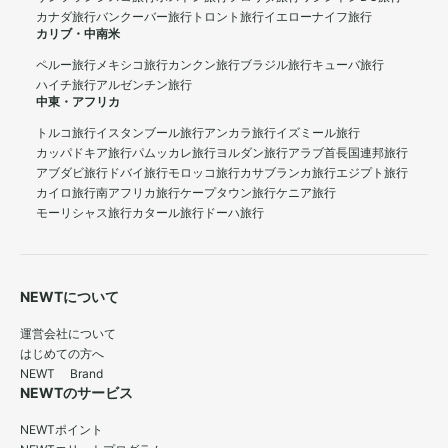
カナダ旅行
バンクーバー旅行
トロント旅行
イエローナイフ旅行
カリブ・中南米
ペルー旅行
メキシコ旅行
カンクン旅行
ブラジル旅行
キューバ旅行
ハイチ旅行
アルゼンチン旅行
中東・アフリカ
トルコ旅行
イスタンブール旅行
アンカラ旅行
イズミール旅行
カッパドキア旅行
パムッカレ旅行
ヨルダン旅行
アラブ首長国連邦旅行
アブダビ旅行
ドバイ旅行
モロッコ旅行
カサブランカ旅行
エジプト旅行
カイロ旅行
南アフリカ旅行
ケープタウン旅行
ケニア旅行
モーリシャス旅行
カタール旅行
ドーハ旅行
NEWTについて
運営会社について
はじめての方へ
NEWT Brand
NEWTのサービス
NEWTポイント