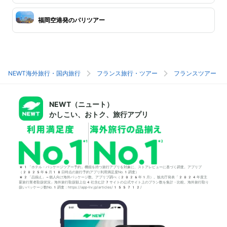
福岡空港発のパリツアー
NEWT海外旅行・国内旅行
フランス旅行・ツアー
フランスツアー
NEWT（ニュート）
かしこい、おトク、旅行アプリ
*1「ホテル・パッケージツアー予約」機能を持つ旅行アプリを対象に、ストアレビューに基づく調査。アプリブ
（2025年6月18日時点の旅行予約アプリ利用満足度No.1調査）
*2「品揃え」＝個人向け海外パッケージ数。アプリブ調べ（2026年1月）。観光庁発表「2024年度主
要旅行業者取扱状況」海外旅行取扱額上位4社含む計7サイトの公式サイト上のプラン数を集計・比較。海外旅行取り
扱いパッケージ数No.1調査：https://app-liv.jp/articles/155712/