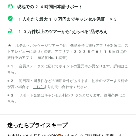
現地での24時間日本語サポート
1人あたり最大10万円までキャンセル保証
※3
10万件以上のツアーから“えらべる”品ぞろえ
*「ホテル・パッケージツアー予約」機能を持つ旅行アプリを対象に、ス
トアレビューに基づく調査。アプリブ（2025年6月18日時点の
旅行予約アプリ 満足度No.1調査）
※1 会員ステータスに応じてポイントの還元率が異なります。詳細は
こ
ちら
。
※2 同日程・同条件などの適用条件があります。他社のツアーより料金
が高い場合は、
こちら
よりお問い合わせください。
※3 サポート金額はキャンセル料の70%となります。適用条件は
こ
ちら
。
迷ったらプライスキープ