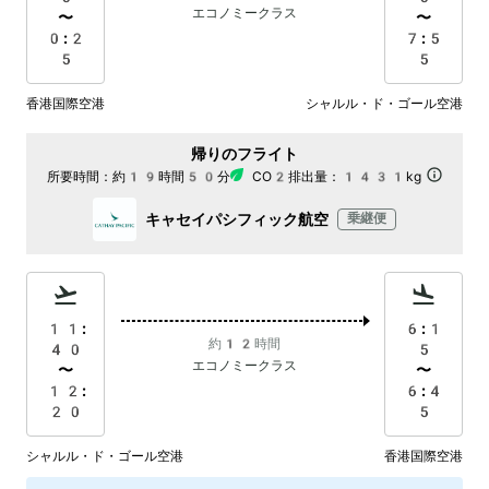
エコノミークラス
〜
〜
0:2
7:5
5
5
香港国際空港
シャルル・ド・ゴール空港
帰りのフライト
所要時間：
約19時間50分
CO2排出量：
1431kg
キャセイパシフィック航空
乗継便
11:
6:1
約12時間
40
5
エコノミークラス
〜
〜
12:
6:4
20
5
シャルル・ド・ゴール空港
香港国際空港