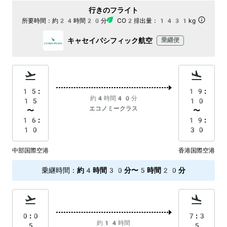
行きのフライト
所要時間：
約24時間20分
CO2排出量：
1431kg
キャセイパシフィック航空
乗継便
15:
19:
約4時間40分
15
10
エコノミークラス
〜
〜
16:
19:
10
30
中部国際空港
香港国際空港
乗継時間
：
約4時間30分〜5時間20分
0:0
7:3
約14時間
5
5