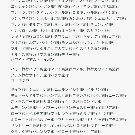
ベトナム旅行
ダナン旅行
ホーチミン旅行
ハノイ旅行
フーコック旅行
ニャチャン旅行
ホイアン旅行
香港旅行
インドネシア旅行
バリ島旅行
マレーシア旅行
クアラルンプール旅行
コタキナバル旅行
ぺナン旅行
ランカウイ旅行
ジョホールバル旅行
カンボジア旅行
シェムリアップ旅行
マカオ旅行
モルディブ旅行
マーレ旅行
インド旅行
チェンナイ旅行
バンガロール旅行
ネパール旅行
ミャンマー旅行
スリランカ旅行
シギリヤ旅行
コロンボ旅行
ヌワラエリヤ旅行
キャンディ旅行
日本旅行
ラオス旅行
ルアンパバーン旅行
モンゴル旅行
ウランバートル旅行
ブルネイ旅行
バンダルスリブガワン旅行
ウズベキスタン旅行
キルギス旅行
カザフスタン旅行
デリー旅行
ハワイ・グアム・サイパン
ハワイ旅行
ハワイ島旅行
マウイ島旅行
ホノルル旅行
カウアイ島旅行
グアム旅行
サイパン旅行
パラオ旅行
ヨーロッパ
ドイツ旅行
ミュンヘン旅行
ニュルンベルク旅行
ベルリン旅行
デュッセルドルフ旅行
ハンブルク旅行
フランス旅行
パリ旅行
ニース旅行
ストラスブール旅行
リヨン旅行
イギリス旅行
ロンドン旅行
エディンバラ旅行
リバプール旅行
マンチェスター旅行
イタリア旅行
ローマ旅行
ベネチア旅行
フィレンツェ旅行
ミラノ旅行
ナポリ旅行
ボローニャ旅行
ベルギー旅行
ブリュッセル旅行
ギリシャ旅行
アテネ旅行
サントリーニ島旅行
スペイン旅行
バルセロナ旅行
マドリード旅行
グラナダ旅行
バレンシア旅行
ジローナ旅行
セビリア旅行