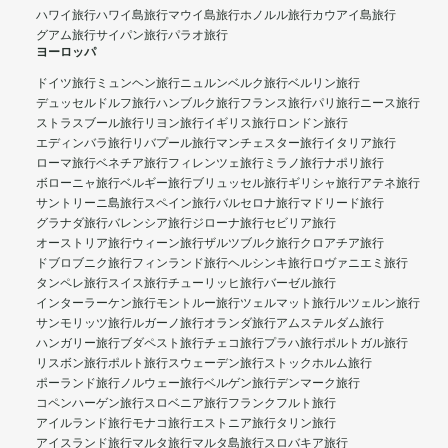
ハワイ旅行
ハワイ島旅行
マウイ島旅行
ホノルル旅行
カウアイ島旅行
グアム旅行
サイパン旅行
パラオ旅行
ヨーロッパ
ドイツ旅行
ミュンヘン旅行
ニュルンベルク旅行
ベルリン旅行
デュッセルドルフ旅行
ハンブルク旅行
フランス旅行
パリ旅行
ニース旅行
ストラスブール旅行
リヨン旅行
イギリス旅行
ロンドン旅行
エディンバラ旅行
リバプール旅行
マンチェスター旅行
イタリア旅行
ローマ旅行
ベネチア旅行
フィレンツェ旅行
ミラノ旅行
ナポリ旅行
ボローニャ旅行
ベルギー旅行
ブリュッセル旅行
ギリシャ旅行
アテネ旅行
サントリーニ島旅行
スペイン旅行
バルセロナ旅行
マドリード旅行
グラナダ旅行
バレンシア旅行
ジローナ旅行
セビリア旅行
オーストリア旅行
ウィーン旅行
ザルツブルク旅行
クロアチア旅行
ドブロブニク旅行
フィンランド旅行
ヘルシンキ旅行
ロヴァニエミ旅行
タンペレ旅行
スイス旅行
チューリッヒ旅行
バーゼル旅行
インターラーケン旅行
モントルー旅行
ツェルマット旅行
ルツェルン旅行
サンモリッツ旅行
ルガーノ旅行
オランダ旅行
アムステルダム旅行
ハンガリー旅行
ブダペスト旅行
チェコ旅行
プラハ旅行
ポルトガル旅行
リスボン旅行
ポルト旅行
スウェーデン旅行
ストックホルム旅行
ポーランド旅行
ノルウェー旅行
ベルゲン旅行
デンマーク旅行
コペンハーゲン旅行
スロベニア旅行
フランクフルト旅行
アイルランド旅行
モナコ旅行
エストニア旅行
タリン旅行
アイスランド旅行
マルタ旅行
マルタ島旅行
スロバキア旅行