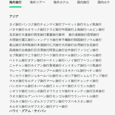
海外旅行
海外ツアー
海外ホテル
国内旅行
国内ホテル
アジア
タイ旅行
バンコク旅行
チェンマイ旅行
プーケット旅行
サムイ島旅行
パタヤ旅行
カオラック旅行
クラビ旅行
中国旅行
上海旅行
ハルビン旅行
北京旅行
大連旅行
西安旅行
重慶旅行
蘇州 旅行
成都旅行
昆明旅行
大理旅行
麗江旅行
シャングリラ旅行
奔子欄旅行
韓国旅行
ソウル旅行
釜山旅行
済州島旅行
木浦旅行
仁川旅行
大邱旅行
台湾旅行
台北旅行
高雄旅行
台南旅行
日月潭旅行
阿里山旅行
台中旅行
フィリピン旅行
セブ島旅行
マニラ旅行
クラーク旅行
ボホール旅行
シンガポール旅行
ベトナム旅行
ダナン旅行
ホーチミン旅行
ハノイ旅行
フーコック旅行
ニャチャン旅行
ホイアン旅行
香港旅行
インドネシア旅行
バリ島旅行
マレーシア旅行
クアラルンプール旅行
コタキナバル旅行
ぺナン旅行
ランカウイ旅行
ジョホールバル旅行
カンボジア旅行
シェムリアップ旅行
マカオ旅行
モルディブ旅行
マーレ旅行
インド旅行
チェンナイ旅行
バンガロール旅行
ネパール旅行
ミャンマー旅行
スリランカ旅行
シギリヤ旅行
コロンボ旅行
ヌワラエリヤ旅行
キャンディ旅行
日本旅行
ラオス旅行
ルアンパバーン旅行
モンゴル旅行
ウランバートル旅行
ブルネイ旅行
バンダルスリブガワン旅行
ウズベキスタン旅行
キルギス旅行
カザフスタン旅行
デリー旅行
ハワイ・グアム・サイパン