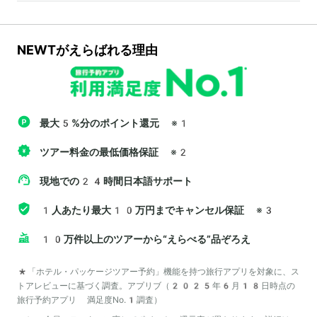
NEWTがえらばれる理由
最大5%分のポイント還元
※1
ツアー料金の最低価格保証
※2
現地での24時間日本語サポート
1人あたり最大10万円までキャンセル保証
※3
10万件以上のツアーから“えらべる”品ぞろえ
*「ホテル・パッケージツアー予約」機能を持つ旅行アプリを対象に、ス
トアレビューに基づく調査。アプリブ（2025年6月18日時点の
旅行予約アプリ 満足度No.1調査）