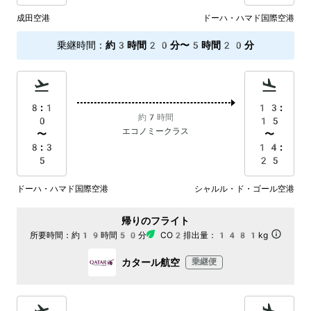
成田空港
ドーハ・ハマド国際空港
乗継時間
：
約3時間20分〜5時間20分
8:1
13:
約7時間
0
15
エコノミークラス
〜
〜
8:3
14:
5
25
ドーハ・ハマド国際空港
シャルル・ド・ゴール空港
帰りのフライト
所要時間：
約19時間50分
CO2排出量：
1481kg
カタール航空
乗継便