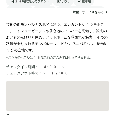
24時間対応のフロント
サウナ
駐車場
ランドリー
空港送迎
電気自動車の充電スタンド
設備・サービスをみる
芸術の街モンパルナス地区に建つ、エレガントな4つ星ホテ
ル。ウインターガーデンや居心地のいいバーを完備し、観光の
あとものんびりと休めるアットホームな雰囲気が魅力！4つの
路線が乗り入れるモンパルナス ビヤンヴニュ駅へも、徒歩約
3分の立地です。
※こちらのホテルは
18
歳未満の方のみでは宿泊できません。
チェックイン時間：
14:00 ～
チェックアウト時間：
〜 12:00