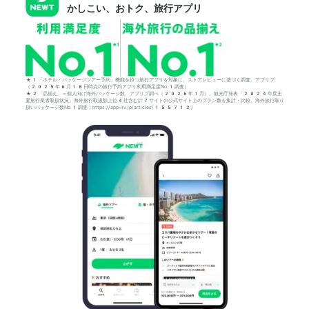
かしこい、おトク、旅行アプリ
*1「ホテル・パッケージツアー予約」機能を持つ旅行アプリを対象に、ストアレビューに基づく調査。アプリブ
（2025年6月18日時点の旅行予約アプリ利用満足度No.1調査）
*2「品揃え」＝個人向け海外パッケージ数。アプリブ調べ（2026年1月）。観光庁発表「2024年度主
要旅行業者取扱状況」海外旅行取扱額上位4社含む計7サイトの公式サイト上のプラン数を集計・比較。海外旅行取り
扱いパッケージ数No.1調査：https://app-liv.jp/articles/155712/