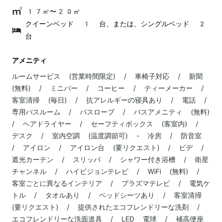
17㎡〜20㎡
クイーンベッド 1 台、または、シングルベッド 2
台
アメニティ
ルームサービス (営業時間限定) / 車椅子対応 / 新聞
(無料) / ミニバー / コーヒー / ティーメーカー /
客室清掃 (毎日) / 抗アレルギーの寝具あり / 電話 /
専用バスルーム / バスローブ / バスアメニティ (無料)
/ ヘアドライヤー / セーフティボックス (客室内) /
デスク / 室内空調 (温度調節可) - 冷房 / 防音室
/ アイロン / アイロン台 (要リクエスト) / ビデ /
遮光カーテン / スリッパ / シャワー付き浴槽 / 衛星
チャンネル / ハイビジョンテレビ / WiFi (無料) /
客室ごとに異なるインテリア / プラズマテレビ / 電気ケ
トル / タオルあり / ベッドシーツあり / 客室清掃
(要リクエスト) / 提供されたエコフレンドリーな洗剤 /
エコフレンドリーな洗面道具 / LED 電球 / 補高便座