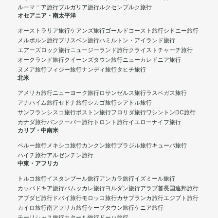
ルーマニア旅行
ブルガリア旅行
ルクセンブルク旅行
オセアニア・南太平洋
オーストラリア旅行
ケアンズ旅行
ゴールドコースト旅行
シドニー旅行
メルボルン旅行
ブリスベン旅行
ハミルトン・アイランド旅行
エアーズロック旅行
ニュージーランド旅行
クライストチャーチ旅行
オークランド旅行
クイーンズタウン旅行
ニューカレドニア旅行
ヌメア旅行
フィジー旅行
ナンディ旅行
タヒチ旅行
北米
アメリカ旅行
ニューヨーク旅行
ロサンゼルス旅行
ラスベガス旅行
アナハイム旅行
セドナ旅行
シカゴ旅行
シアトル旅行
サンフランシスコ旅行
ボストン旅行
フロリダ旅行
ワシントンDC旅行
カナダ旅行
バンクーバー旅行
トロント旅行
イエローナイフ旅行
カリブ・中南米
ペルー旅行
メキシコ旅行
カンクン旅行
ブラジル旅行
キューバ旅行
ハイチ旅行
アルゼンチン旅行
中東・アフリカ
トルコ旅行
イスタンブール旅行
アンカラ旅行
イズミール旅行
カッパドキア旅行
パムッカレ旅行
ヨルダン旅行
アラブ首長国連邦旅行
アブダビ旅行
ドバイ旅行
モロッコ旅行
カサブランカ旅行
エジプト旅行
カイロ旅行
南アフリカ旅行
ケープタウン旅行
ケニア旅行
モーリシャス旅行
カタール旅行
ドーハ旅行