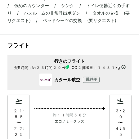
/ 低めのカウンター / シンク / トイレ便器近くの手す
り / バスルームの非常呼出ボダン / タオルの交換 (要
リクエスト) / ベッドシーツの交換 (要リクエスト)
フライト
行きのフライト
所要時間：
約23時間20分
CO2排出量：
1481kg
カタール航空
乗継便
21:
3:2
約11時間50分
55
0
エコノミークラス
〜
〜
22:
4:5
25
5