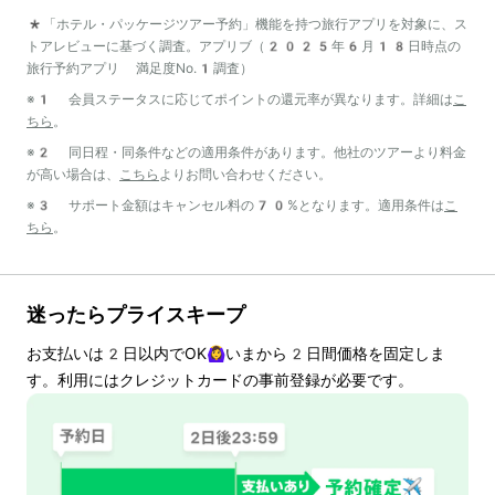
*「ホテル・パッケージツアー予約」機能を持つ旅行アプリを対象に、ス
トアレビューに基づく調査。アプリブ（2025年6月18日時点の
旅行予約アプリ 満足度No.1調査）
※1 会員ステータスに応じてポイントの還元率が異なります。詳細は
こ
ちら
。
※2 同日程・同条件などの適用条件があります。他社のツアーより料金
が高い場合は、
こちら
よりお問い合わせください。
※3 サポート金額はキャンセル料の70%となります。適用条件は
こ
ちら
。
迷ったらプライスキープ
お支払いは
2
日以内でOK🙆‍♀️いまから
2
日間価格を固定しま
す。利用にはクレジットカードの事前登録が必要です。