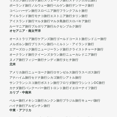
リスボン旅行
ポルト旅行
スウェーデン旅行
ストックホルム旅行
ポーランド旅行
ノルウェー旅行
ベルゲン旅行
デンマーク旅行
コペンハーゲン旅行
スロベニア旅行
フランクフルト旅行
アイルランド旅行
モナコ旅行
エストニア旅行
タリン旅行
アイスランド旅行
マルタ旅行
マルタ島旅行
スロバキア旅行
ルーマニア旅行
ブルガリア旅行
ルクセンブルク旅行
オセアニア・南太平洋
オーストラリア旅行
ケアンズ旅行
ゴールドコースト旅行
シドニー旅行
メルボルン旅行
ブリスベン旅行
ハミルトン・アイランド旅行
エアーズロック旅行
ニュージーランド旅行
クライストチャーチ旅行
オークランド旅行
クイーンズタウン旅行
ニューカレドニア旅行
ヌメア旅行
フィジー旅行
ナンディ旅行
タヒチ旅行
北米
アメリカ旅行
ニューヨーク旅行
ロサンゼルス旅行
ラスベガス旅行
アナハイム旅行
セドナ旅行
シカゴ旅行
シアトル旅行
サンフランシスコ旅行
ボストン旅行
フロリダ旅行
ワシントンDC旅行
カナダ旅行
バンクーバー旅行
トロント旅行
イエローナイフ旅行
カリブ・中南米
ペルー旅行
メキシコ旅行
カンクン旅行
ブラジル旅行
キューバ旅行
ハイチ旅行
アルゼンチン旅行
中東・アフリカ