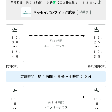
所要時間：
約23時間10分
CO2排出量：
1388kg
キャセイパシフィック航空
乗継便
16:
19:
約4時間
30
25
エコノミークラス
〜
〜
16:
19:
40
35
福岡空港
香港国際空港
乗継時間
：
約4時間40分〜4時間50分
0:0
7:3
約14時間
5
5
エコノミークラス
〜
〜