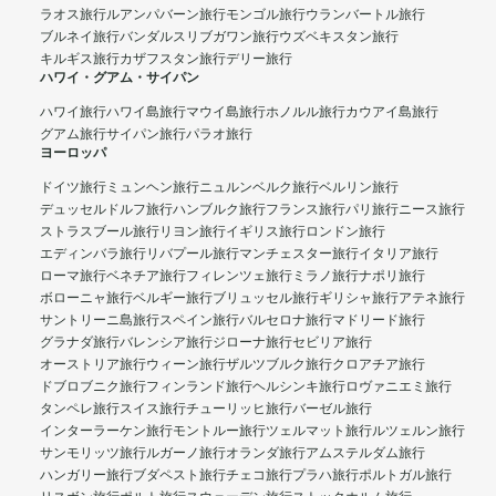
ラオス旅行
ルアンパバーン旅行
モンゴル旅行
ウランバートル旅行
ブルネイ旅行
バンダルスリブガワン旅行
ウズベキスタン旅行
キルギス旅行
カザフスタン旅行
デリー旅行
ハワイ・グアム・サイパン
ハワイ旅行
ハワイ島旅行
マウイ島旅行
ホノルル旅行
カウアイ島旅行
グアム旅行
サイパン旅行
パラオ旅行
ヨーロッパ
ドイツ旅行
ミュンヘン旅行
ニュルンベルク旅行
ベルリン旅行
デュッセルドルフ旅行
ハンブルク旅行
フランス旅行
パリ旅行
ニース旅行
ストラスブール旅行
リヨン旅行
イギリス旅行
ロンドン旅行
エディンバラ旅行
リバプール旅行
マンチェスター旅行
イタリア旅行
ローマ旅行
ベネチア旅行
フィレンツェ旅行
ミラノ旅行
ナポリ旅行
ボローニャ旅行
ベルギー旅行
ブリュッセル旅行
ギリシャ旅行
アテネ旅行
サントリーニ島旅行
スペイン旅行
バルセロナ旅行
マドリード旅行
グラナダ旅行
バレンシア旅行
ジローナ旅行
セビリア旅行
オーストリア旅行
ウィーン旅行
ザルツブルク旅行
クロアチア旅行
ドブロブニク旅行
フィンランド旅行
ヘルシンキ旅行
ロヴァニエミ旅行
タンペレ旅行
スイス旅行
チューリッヒ旅行
バーゼル旅行
インターラーケン旅行
モントルー旅行
ツェルマット旅行
ルツェルン旅行
サンモリッツ旅行
ルガーノ旅行
オランダ旅行
アムステルダム旅行
ハンガリー旅行
ブダペスト旅行
チェコ旅行
プラハ旅行
ポルトガル旅行