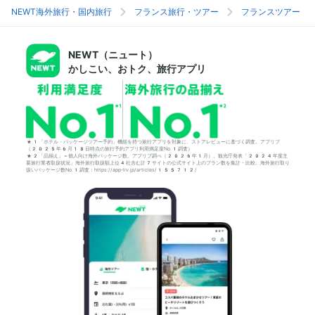
NEWT海外旅行・国内旅行
フランス旅行・ツアー
フランスツアー
NEWT（ニュート）
かしこい、おトク、旅行アプリ
*1「ホテル・パッケージツアー予約」機能を持つ旅行アプリを対象に、ストアレビューに基づく調査。アプリブ
（2025年6月18日時点の旅行予約アプリ利用満足度No.1調査）
*2「品揃え」＝個人向け海外パッケージ数。アプリブ調べ（2026年1月）。観光庁発表「2024年度主
要旅行業者取扱状況」海外旅行取扱額上位4社含む計7サイトの公式サイト上のプラン数を集計・比較。海外旅行取り
扱いパッケージ数No.1調査：https://app-liv.jp/articles/155712/