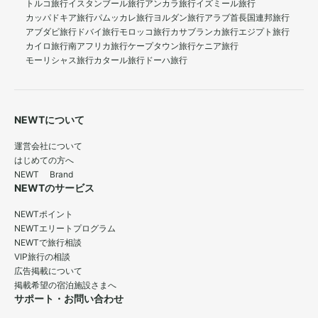
トルコ旅行
イスタンブール旅行
アンカラ旅行
イズミール旅行
カッパドキア旅行
パムッカレ旅行
ヨルダン旅行
アラブ首長国連邦旅行
アブダビ旅行
ドバイ旅行
モロッコ旅行
カサブランカ旅行
エジプト旅行
カイロ旅行
南アフリカ旅行
ケープタウン旅行
ケニア旅行
モーリシャス旅行
カタール旅行
ドーハ旅行
NEWTについて
運営会社について
はじめての方へ
NEWT Brand
NEWTのサービス
NEWTポイント
NEWTエリートプログラム
NEWTで旅行相談
VIP旅行の相談
広告掲載について
掲載希望の宿泊施設さまへ
サポート・お問い合わせ