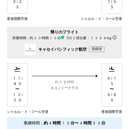
0:2
7:5
5
5
香港国際空港
シャルル・ド・ゴール空港
帰りのフライト
所要時間：
約20時間10分
CO2排出量：
1388kg
キャセイパシフィック航空
乗継便
11:
6:1
約12時間
40
5
エコノミークラス
〜
〜
12:
6:4
20
5
シャルル・ド・ゴール空港
香港国際空港
乗継時間
：
約4時間10分〜4時間50分