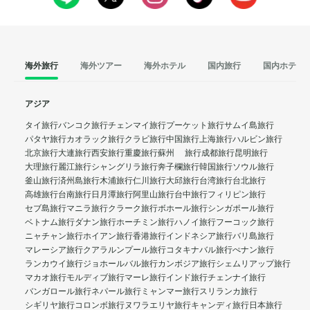
海外旅行
海外ツアー
海外ホテル
国内旅行
国内ホテル
アジア
タイ旅行
バンコク旅行
チェンマイ旅行
プーケット旅行
サムイ島旅行
パタヤ旅行
カオラック旅行
クラビ旅行
中国旅行
上海旅行
ハルビン旅行
北京旅行
大連旅行
西安旅行
重慶旅行
蘇州 旅行
成都旅行
昆明旅行
大理旅行
麗江旅行
シャングリラ旅行
奔子欄旅行
韓国旅行
ソウル旅行
釜山旅行
済州島旅行
木浦旅行
仁川旅行
大邱旅行
台湾旅行
台北旅行
高雄旅行
台南旅行
日月潭旅行
阿里山旅行
台中旅行
フィリピン旅行
セブ島旅行
マニラ旅行
クラーク旅行
ボホール旅行
シンガポール旅行
ベトナム旅行
ダナン旅行
ホーチミン旅行
ハノイ旅行
フーコック旅行
ニャチャン旅行
ホイアン旅行
香港旅行
インドネシア旅行
バリ島旅行
マレーシア旅行
クアラルンプール旅行
コタキナバル旅行
ぺナン旅行
ランカウイ旅行
ジョホールバル旅行
カンボジア旅行
シェムリアップ旅行
マカオ旅行
モルディブ旅行
マーレ旅行
インド旅行
チェンナイ旅行
バンガロール旅行
ネパール旅行
ミャンマー旅行
スリランカ旅行
シギリヤ旅行
コロンボ旅行
ヌワラエリヤ旅行
キャンディ旅行
日本旅行