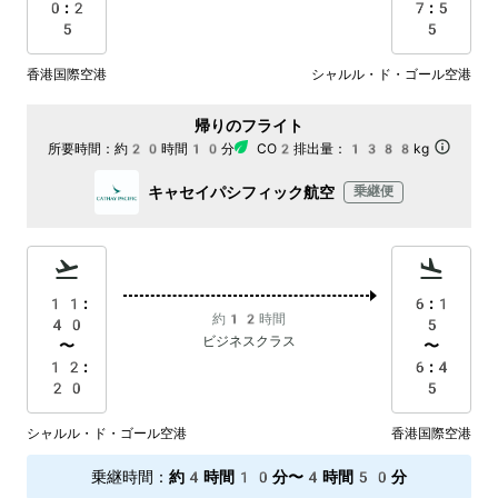
0:2
7:5
5
5
香港国際空港
シャルル・ド・ゴール空港
帰りのフライト
所要時間：
約20時間10分
CO2排出量：
1388kg
キャセイパシフィック航空
乗継便
11:
6:1
約12時間
40
5
ビジネスクラス
〜
〜
12:
6:4
20
5
シャルル・ド・ゴール空港
香港国際空港
乗継時間
：
約4時間10分〜4時間50分