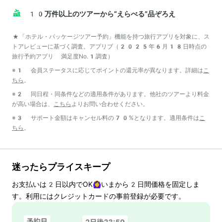
10万件以上のツアーから“えらべる”品ぞろえ
*「ホテル・パッケージツアー予約」機能を持つ旅行アプリを対象に、ス
トアレビューに基づく調査。アプリブ（2025年6月18日時点の
旅行予約アプリ 満足度No.1調査）
※1 会員ステータスに応じてポイントの還元率が異なります。詳細は
こ
ちら
。
※2 同日程・同条件などの適用条件があります。他社のツアーより料金
が高い場合は、
こちら
よりお問い合わせください。
※3 サポート金額はキャンセル料の70%となります。適用条件は
こ
ちら
。
迷ったらプライスキープ
お支払いは
2
日以内でOK🙆‍♀️いまから
2
日間価格を固定しま
す。利用にはクレジットカードの事前登録が必要です。