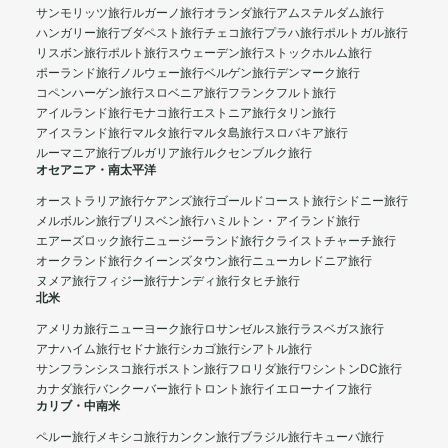
サンモリッツ旅行
ルガーノ旅行
オランダ旅行
アムステルダム旅行
ハンガリー旅行
ブダペスト旅行
チェコ旅行
プラハ旅行
ポルトガル旅行
リスボン旅行
ポルト旅行
スウェーデン旅行
ストックホルム旅行
ポーランド旅行
ノルウェー旅行
ベルゲン旅行
デンマーク旅行
コペンハーゲン旅行
スロベニア旅行
フランクフルト旅行
アイルランド旅行
モナコ旅行
エストニア旅行
タリン旅行
アイスランド旅行
マルタ旅行
マルタ島旅行
スロバキア旅行
ルーマニア旅行
ブルガリア旅行
ルクセンブルク旅行
オセアニア・南太平洋
オーストラリア旅行
ケアンズ旅行
ゴールドコースト旅行
シドニー旅行
メルボルン旅行
ブリスベン旅行
ハミルトン・アイランド旅行
エアーズロック旅行
ニュージーランド旅行
クライストチャーチ旅行
オークランド旅行
クイーンズタウン旅行
ニューカレドニア旅行
ヌメア旅行
フィジー旅行
ナンディ旅行
タヒチ旅行
北米
アメリカ旅行
ニューヨーク旅行
ロサンゼルス旅行
ラスベガス旅行
アナハイム旅行
セドナ旅行
シカゴ旅行
シアトル旅行
サンフランシスコ旅行
ボストン旅行
フロリダ旅行
ワシントンDC旅行
カナダ旅行
バンクーバー旅行
トロント旅行
イエローナイフ旅行
カリブ・中南米
ペルー旅行
メキシコ旅行
カンクン旅行
ブラジル旅行
キューバ旅行