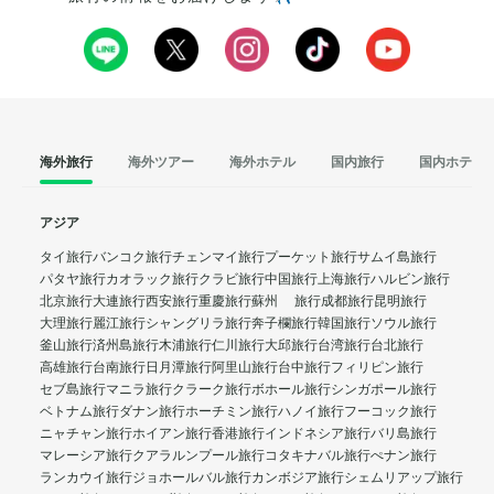
海外旅行
海外ツアー
海外ホテル
国内旅行
国内ホテル
アジア
タイ旅行
バンコク旅行
チェンマイ旅行
プーケット旅行
サムイ島旅行
パタヤ旅行
カオラック旅行
クラビ旅行
中国旅行
上海旅行
ハルビン旅行
北京旅行
大連旅行
西安旅行
重慶旅行
蘇州 旅行
成都旅行
昆明旅行
大理旅行
麗江旅行
シャングリラ旅行
奔子欄旅行
韓国旅行
ソウル旅行
釜山旅行
済州島旅行
木浦旅行
仁川旅行
大邱旅行
台湾旅行
台北旅行
高雄旅行
台南旅行
日月潭旅行
阿里山旅行
台中旅行
フィリピン旅行
セブ島旅行
マニラ旅行
クラーク旅行
ボホール旅行
シンガポール旅行
ベトナム旅行
ダナン旅行
ホーチミン旅行
ハノイ旅行
フーコック旅行
ニャチャン旅行
ホイアン旅行
香港旅行
インドネシア旅行
バリ島旅行
マレーシア旅行
クアラルンプール旅行
コタキナバル旅行
ぺナン旅行
ランカウイ旅行
ジョホールバル旅行
カンボジア旅行
シェムリアップ旅行