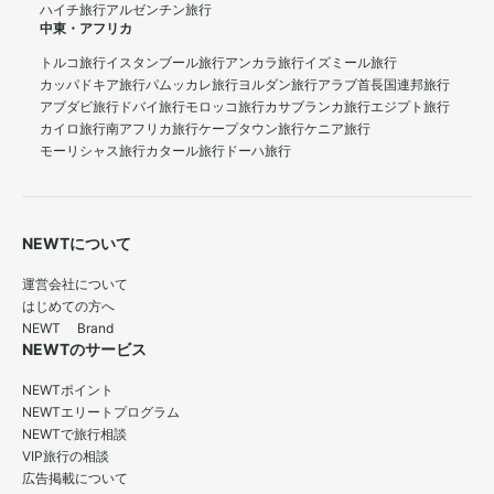
ハイチ旅行
アルゼンチン旅行
中東・アフリカ
トルコ旅行
イスタンブール旅行
アンカラ旅行
イズミール旅行
カッパドキア旅行
パムッカレ旅行
ヨルダン旅行
アラブ首長国連邦旅行
アブダビ旅行
ドバイ旅行
モロッコ旅行
カサブランカ旅行
エジプト旅行
カイロ旅行
南アフリカ旅行
ケープタウン旅行
ケニア旅行
モーリシャス旅行
カタール旅行
ドーハ旅行
NEWTについて
運営会社について
はじめての方へ
NEWT Brand
NEWTのサービス
NEWTポイント
NEWTエリートプログラム
NEWTで旅行相談
VIP旅行の相談
広告掲載について