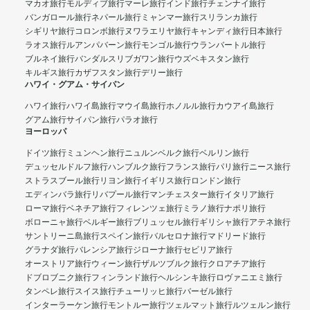
マカオ旅行
モルディブ旅行
マーレ旅行
インド旅行
チェンナイ旅行
バンガロール旅行
ネパール旅行
ミャンマー旅行
スリランカ旅行
シギリヤ旅行
コロンボ旅行
ヌワラエリヤ旅行
キャンディ旅行
日本旅行
ラオス旅行
ルアンパバーン旅行
モンゴル旅行
ウランバートル旅行
ブルネイ旅行
バンダルスリブガワン旅行
ウズベキスタン旅行
キルギス旅行
カザフスタン旅行
デリー旅行
ハワイ・グアム・サイパン
ハワイ旅行
ハワイ島旅行
マウイ島旅行
ホノルル旅行
カウアイ島旅行
グアム旅行
サイパン旅行
パラオ旅行
ヨーロッパ
ドイツ旅行
ミュンヘン旅行
ニュルンベルク旅行
ベルリン旅行
デュッセルドルフ旅行
ハンブルク旅行
フランス旅行
パリ旅行
ニース旅行
ストラスブール旅行
リヨン旅行
イギリス旅行
ロンドン旅行
エディンバラ旅行
リバプール旅行
マンチェスター旅行
イタリア旅行
ローマ旅行
ベネチア旅行
フィレンツェ旅行
ミラノ旅行
ナポリ旅行
ボローニャ旅行
ベルギー旅行
ブリュッセル旅行
ギリシャ旅行
アテネ旅行
サントリーニ島旅行
スペイン旅行
バルセロナ旅行
マドリード旅行
グラナダ旅行
バレンシア旅行
ジローナ旅行
セビリア旅行
オーストリア旅行
ウィーン旅行
ザルツブルク旅行
クロアチア旅行
ドブロブニク旅行
フィンランド旅行
ヘルシンキ旅行
ロヴァニエミ旅行
タンペレ旅行
スイス旅行
チューリッヒ旅行
バーゼル旅行
インターラーケン旅行
モントルー旅行
ツェルマット旅行
ルツェルン旅行