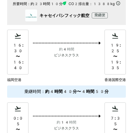
所要時間：
約23時間10分
CO2排出量：
1388kg
キャセイパシフィック航空
乗継便
16:
19:
約4時間
30
25
ビジネスクラス
〜
〜
16:
19:
40
35
福岡空港
香港国際空港
乗継時間
：
約4時間40分〜4時間50分
0:0
7:3
約14時間
5
5
ビジネスクラス
〜
〜