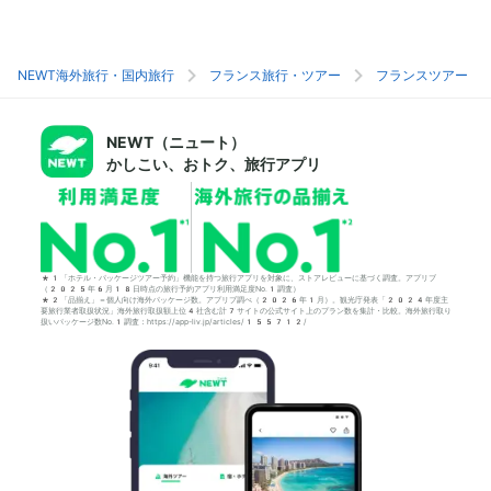
NEWT海外旅行・国内旅行
フランス旅行・ツアー
フランスツアー
NEWT（ニュート）
かしこい、おトク、旅行アプリ
*1「ホテル・パッケージツアー予約」機能を持つ旅行アプリを対象に、ストアレビューに基づく調査。アプリブ
（2025年6月18日時点の旅行予約アプリ利用満足度No.1調査）
*2「品揃え」＝個人向け海外パッケージ数。アプリブ調べ（2026年1月）。観光庁発表「2024年度主
要旅行業者取扱状況」海外旅行取扱額上位4社含む計7サイトの公式サイト上のプラン数を集計・比較。海外旅行取り
扱いパッケージ数No.1調査：https://app-liv.jp/articles/155712/