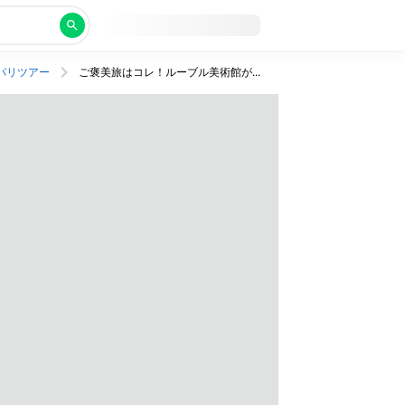
パリツアー
ご褒美旅はコレ！ルーブル美術館がすぐそば＆便利な駅チカ高級ホテルにステイ