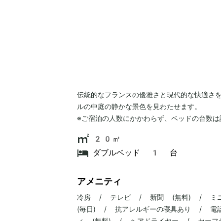
伝統的なフランスの優雅さと現代的な快適さ
ルの中庭の静かな景色を見わたせます。
※ご宿泊の人数にかかわらず、ベッドの台数は
20㎡
ダブルベッド 1 台
アメニティ
冷房 / テレビ / 新聞 (無料) / 
(毎日) / 抗アレルギーの寝具あり / 
ィ (無料) / ヘアドライヤー / セー