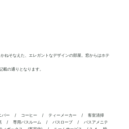
をかねそなえた、エレガントなデザインの部屋。窓からはホテ
記載の通りとなります。
ミニバー / コーヒー / ティーメーカー / 客室清掃
電話 / 専用バスルーム / バスローブ / バスアメニテ
フティボックス (客室内) / ルームサービス (24 時