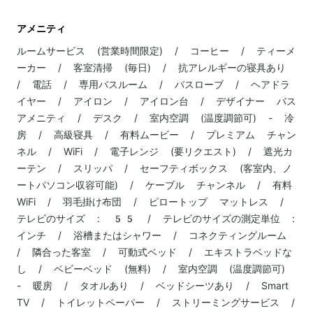
アメニティ
ルームサービス (営業時間限定) / コーヒー / ティーメ
ーカー / 客室清掃 (毎日) / 抗アレルギーの寝具あり
/ 電話 / 専用バスルーム / バスローブ / ヘアドラ
イヤー / アイロン / アイロン台 / デザイナー バス
アメニティ / デスク / 室内空調 (温度調節可) - 冷
房 / 高級寝具 / 有料ムービー / プレミアム チャン
ネル / WiFi / 電子レンジ (要リクエスト) / 遮光カ
ーテン / スリッパ / セーフティボックス (客室内、ノ
ートパソコン収容可能) / ケーブル チャンネル / 有料
WiFi / 羽毛掛け布団 / ピロートップ マットレス /
テレビのサイズ : 55 / テレビのサイズの測定単位 :
インチ / 浴槽またはシャワー / コネクティングルーム
/ 隣合った客室 / 可動式ベッド / エキストラベッドな
し / ベビーベッド (無料) / 室内空調 (温度調節可)
- 暖房 / タオルあり / ベッドシーツあり / Smart
TV / トイレットペーパー / ストリーミングサービス /