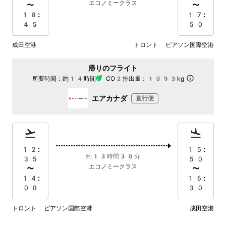
エコノミークラス
〜
〜
18:
17:
45
50
成田空港
トロント ピアソン国際空港
帰りのフライト
所要時間：
約14時間
CO2排出量：
1093kg
エアカナダ
直行便
12:
15:
約13時間30分
35
50
エコノミークラス
〜
〜
14:
16:
00
30
トロント ピアソン国際空港
成田空港