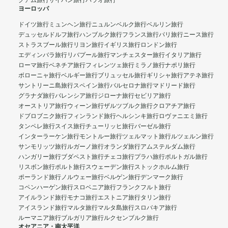
グアム旅行
サイパン旅行
パラオ旅行
ヨーロッパ
ドイツ旅行
ミュンヘン旅行
ニュルンベルク旅行
ベルリン旅行
デュッセルドルフ旅行
ハンブルク旅行
フランス旅行
パリ旅行
ニース旅行
ストラスブール旅行
リヨン旅行
イギリス旅行
ロンドン旅行
エディンバラ旅行
リバプール旅行
マンチェスター旅行
イタリア旅行
ローマ旅行
ベネチア旅行
フィレンツェ旅行
ミラノ旅行
ナポリ旅行
ボローニャ旅行
ベルギー旅行
ブリュッセル旅行
ギリシャ旅行
アテネ旅行
サントリーニ島旅行
スペイン旅行
バルセロナ旅行
マドリード旅行
グラナダ旅行
バレンシア旅行
ジローナ旅行
セビリア旅行
オーストリア旅行
ウィーン旅行
ザルツブルク旅行
クロアチア旅行
ドブロブニク旅行
フィンランド旅行
ヘルシンキ旅行
ロヴァニエミ旅行
タンペレ旅行
スイス旅行
チューリッヒ旅行
バーゼル旅行
インターラーケン旅行
モントルー旅行
ツェルマット旅行
ルツェルン旅行
サンモリッツ旅行
ルガーノ旅行
オランダ旅行
アムステルダム旅行
ハンガリー旅行
ブダペスト旅行
チェコ旅行
プラハ旅行
ポルトガル旅行
リスボン旅行
ポルト旅行
スウェーデン旅行
ストックホルム旅行
ポーランド旅行
ノルウェー旅行
ベルゲン旅行
デンマーク旅行
コペンハーゲン旅行
スロベニア旅行
フランクフルト旅行
アイルランド旅行
モナコ旅行
エストニア旅行
タリン旅行
アイスランド旅行
マルタ旅行
マルタ島旅行
スロバキア旅行
ルーマニア旅行
ブルガリア旅行
ルクセンブルク旅行
オセアニア・南太平洋