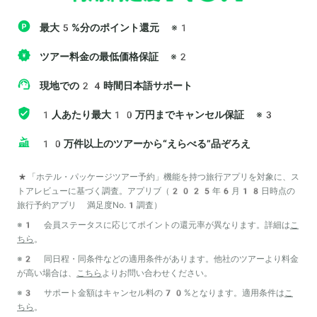
最大5%分のポイント還元
※1
ツアー料金の最低価格保証
※2
現地での24時間日本語サポート
1人あたり最大10万円までキャンセル保証
※3
10万件以上のツアーから“えらべる”品ぞろえ
*「ホテル・パッケージツアー予約」機能を持つ旅行アプリを対象に、ス
トアレビューに基づく調査。アプリブ（2025年6月18日時点の
旅行予約アプリ 満足度No.1調査）
※1 会員ステータスに応じてポイントの還元率が異なります。詳細は
こ
ちら
。
※2 同日程・同条件などの適用条件があります。他社のツアーより料金
が高い場合は、
こちら
よりお問い合わせください。
※3 サポート金額はキャンセル料の70%となります。適用条件は
こ
ちら
。