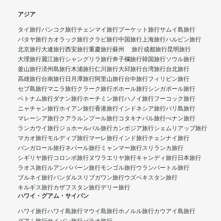
アジア
タイ旅行
バンコク旅行
チェンマイ旅行
プーケット旅行
サムイ島旅行
パタヤ旅行
カオラック旅行
クラビ旅行
中国旅行
上海旅行
ハルビン旅行
北京旅行
大連旅行
西安旅行
重慶旅行
蘇州 旅行
成都旅行
昆明旅行
大理旅行
麗江旅行
シャングリラ旅行
奔子欄旅行
韓国旅行
ソウル旅行
釜山旅行
済州島旅行
木浦旅行
仁川旅行
大邱旅行
台湾旅行
台北旅行
高雄旅行
台南旅行
日月潭旅行
阿里山旅行
台中旅行
フィリピン旅行
セブ島旅行
マニラ旅行
クラーク旅行
ボホール旅行
シンガポール旅行
ベトナム旅行
ダナン旅行
ホーチミン旅行
ハノイ旅行
フーコック旅行
ニャチャン旅行
ホイアン旅行
香港旅行
インドネシア旅行
バリ島旅行
マレーシア旅行
クアラルンプール旅行
コタキナバル旅行
ぺナン旅行
ランカウイ旅行
ジョホールバル旅行
カンボジア旅行
シェムリアップ旅行
マカオ旅行
モルディブ旅行
マーレ旅行
インド旅行
チェンナイ旅行
バンガロール旅行
ネパール旅行
ミャンマー旅行
スリランカ旅行
シギリヤ旅行
コロンボ旅行
ヌワラエリヤ旅行
キャンディ旅行
日本旅行
ラオス旅行
ルアンパバーン旅行
モンゴル旅行
ウランバートル旅行
ブルネイ旅行
バンダルスリブガワン旅行
ウズベキスタン旅行
キルギス旅行
カザフスタン旅行
デリー旅行
ハワイ・グアム・サイパン
ハワイ旅行
ハワイ島旅行
マウイ島旅行
ホノルル旅行
カウアイ島旅行