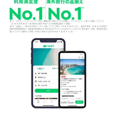
*1「ホテル・パッケージツアー予約」機能を持つ旅行アプリを対象に、ストアレビューに基づく調査。アプリブ
（2025年6月18日時点の旅行予約アプリ利用満足度No.1調査）
*2「品揃え」＝個人向け海外パッケージ数。アプリブ調べ（2026年1月）。観光庁発表「2024年度主
要旅行業者取扱状況」海外旅行取扱額上位4社含む計7サイトの公式サイト上のプラン数を集計・比較。海外旅行取り
扱いパッケージ数No.1調査：https://app-liv.jp/articles/155712/