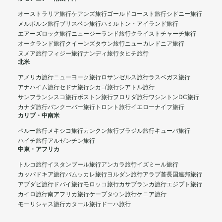
オーストラリア旅行
ケアンズ旅行
ゴールドコースト旅行
シドニー旅行
メルボルン旅行
ブリスベン旅行
ハミルトン・アイランド旅行
エアーズロック旅行
ニュージーランド旅行
クライストチャーチ旅行
オークランド旅行
クイーンズタウン旅行
ニューカレドニア旅行
ヌメア旅行
フィジー旅行
ナンディ旅行
タヒチ旅行
北米
アメリカ旅行
ニューヨーク旅行
ロサンゼルス旅行
ラスベガス旅行
アナハイム旅行
セドナ旅行
シカゴ旅行
シアトル旅行
サンフランシスコ旅行
ボストン旅行
フロリダ旅行
ワシントンDC旅行
カナダ旅行
バンクーバー旅行
トロント旅行
イエローナイフ旅行
カリブ・中南米
ペルー旅行
メキシコ旅行
カンクン旅行
ブラジル旅行
キューバ旅行
ハイチ旅行
アルゼンチン旅行
中東・アフリカ
トルコ旅行
イスタンブール旅行
アンカラ旅行
イズミール旅行
カッパドキア旅行
パムッカレ旅行
ヨルダン旅行
アラブ首長国連邦旅行
アブダビ旅行
ドバイ旅行
モロッコ旅行
カサブランカ旅行
エジプト旅行
カイロ旅行
南アフリカ旅行
ケープタウン旅行
ケニア旅行
モーリシャス旅行
カタール旅行
ドーハ旅行