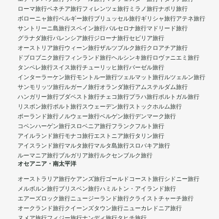
ローマ旅行
ベネチア旅行
フィレンツェ旅行
ミラノ旅行
ナポリ旅行
ボローニャ旅行
ベルギー旅行
ブリュッセル旅行
ギリシャ旅行
アテネ旅行
サントリーニ島旅行
スペイン旅行
バルセロナ旅行
マドリード旅行
グラナダ旅行
バレンシア旅行
ジローナ旅行
セビリア旅行
オーストリア旅行
ウィーン旅行
ザルツブルク旅行
クロアチア旅行
ドブロブニク旅行
フィンランド旅行
ヘルシンキ旅行
ロヴァニエミ旅行
タンペレ旅行
スイス旅行
チューリッヒ旅行
バーゼル旅行
インターラーケン旅行
モントルー旅行
ツェルマット旅行
ルツェルン旅行
サンモリッツ旅行
ルガーノ旅行
オランダ旅行
アムステルダム旅行
ハンガリー旅行
ブダペスト旅行
チェコ旅行
プラハ旅行
ポルトガル旅行
リスボン旅行
ポルト旅行
スウェーデン旅行
ストックホルム旅行
ポーランド旅行
ノルウェー旅行
ベルゲン旅行
デンマーク旅行
コペンハーゲン旅行
スロベニア旅行
フランクフルト旅行
アイルランド旅行
モナコ旅行
エストニア旅行
タリン旅行
アイスランド旅行
マルタ旅行
マルタ島旅行
スロバキア旅行
ルーマニア旅行
ブルガリア旅行
ルクセンブルク旅行
オセアニア・南太平洋
オーストラリア旅行
ケアンズ旅行
ゴールドコースト旅行
シドニー旅行
メルボルン旅行
ブリスベン旅行
ハミルトン・アイランド旅行
エアーズロック旅行
ニュージーランド旅行
クライストチャーチ旅行
オークランド旅行
クイーンズタウン旅行
ニューカレドニア旅行
ヌメア旅行
フィジー旅行
ナンディ旅行
タヒチ旅行