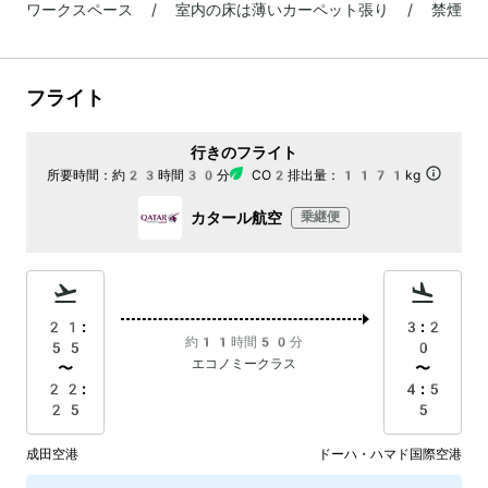
ワークスペース / 室内の床は薄いカーペット張り / 禁煙
フライト
行きのフライト
所要時間：
約23時間30分
CO2排出量：
1171kg
カタール航空
乗継便
21:
3:2
約11時間50分
55
0
エコノミークラス
〜
〜
22:
4:5
25
5
成田空港
ドーハ・ハマド国際空港