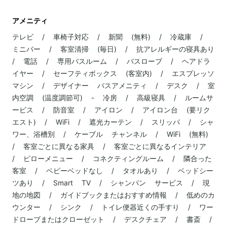
アメニティ
テレビ / 車椅子対応 / 新聞 (無料) / 冷蔵庫 /
ミニバー / 客室清掃 (毎日) / 抗アレルギーの寝具あり
/ 電話 / 専用バスルーム / バスローブ / ヘアドラ
イヤー / セーフティボックス (客室内) / エスプレッソ
マシン / デザイナー バスアメニティ / デスク / 室
内空調 (温度調節可) - 冷房 / 高級寝具 / ルームサ
ービス / 防音室 / アイロン / アイロン台 (要リク
エスト) / WiFi / 遮光カーテン / スリッパ / シャ
ワー、浴槽別 / ケーブル チャンネル / WiFi (無料)
/ 客室ごとに異なる家具 / 客室ごとに異なるインテリア
/ ピローメニュー / コネクティングルーム / 隣合った
客室 / ベビーベッドなし / タオルあり / ベッドシー
ツあり / Smart TV / シャンパン サービス / 現
地の地図 / ガイドブックまたはおすすめ情報 / 低めのカ
ウンター / シンク / トイレ便器近くの手すり / ワー
ドローブまたはクローゼット / デスクチェア / 書斎 /