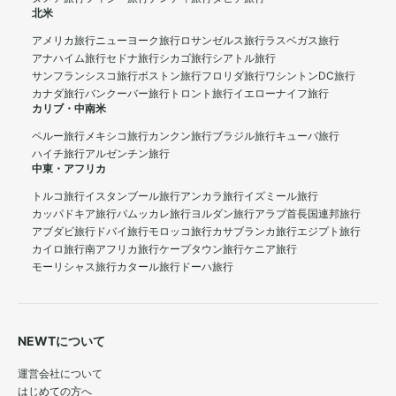
北米
アメリカ旅行
ニューヨーク旅行
ロサンゼルス旅行
ラスベガス旅行
アナハイム旅行
セドナ旅行
シカゴ旅行
シアトル旅行
サンフランシスコ旅行
ボストン旅行
フロリダ旅行
ワシントンDC旅行
カナダ旅行
バンクーバー旅行
トロント旅行
イエローナイフ旅行
カリブ・中南米
ペルー旅行
メキシコ旅行
カンクン旅行
ブラジル旅行
キューバ旅行
ハイチ旅行
アルゼンチン旅行
中東・アフリカ
トルコ旅行
イスタンブール旅行
アンカラ旅行
イズミール旅行
カッパドキア旅行
パムッカレ旅行
ヨルダン旅行
アラブ首長国連邦旅行
アブダビ旅行
ドバイ旅行
モロッコ旅行
カサブランカ旅行
エジプト旅行
カイロ旅行
南アフリカ旅行
ケープタウン旅行
ケニア旅行
モーリシャス旅行
カタール旅行
ドーハ旅行
NEWTについて
運営会社について
はじめての方へ