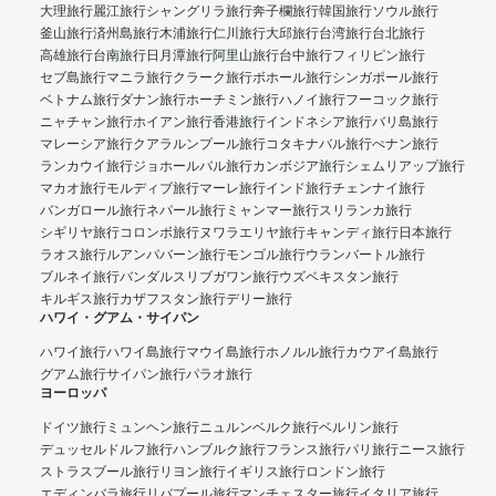
大理旅行
麗江旅行
シャングリラ旅行
奔子欄旅行
韓国旅行
ソウル旅行
釜山旅行
済州島旅行
木浦旅行
仁川旅行
大邱旅行
台湾旅行
台北旅行
高雄旅行
台南旅行
日月潭旅行
阿里山旅行
台中旅行
フィリピン旅行
セブ島旅行
マニラ旅行
クラーク旅行
ボホール旅行
シンガポール旅行
ベトナム旅行
ダナン旅行
ホーチミン旅行
ハノイ旅行
フーコック旅行
ニャチャン旅行
ホイアン旅行
香港旅行
インドネシア旅行
バリ島旅行
マレーシア旅行
クアラルンプール旅行
コタキナバル旅行
ぺナン旅行
ランカウイ旅行
ジョホールバル旅行
カンボジア旅行
シェムリアップ旅行
マカオ旅行
モルディブ旅行
マーレ旅行
インド旅行
チェンナイ旅行
バンガロール旅行
ネパール旅行
ミャンマー旅行
スリランカ旅行
シギリヤ旅行
コロンボ旅行
ヌワラエリヤ旅行
キャンディ旅行
日本旅行
ラオス旅行
ルアンパバーン旅行
モンゴル旅行
ウランバートル旅行
ブルネイ旅行
バンダルスリブガワン旅行
ウズベキスタン旅行
キルギス旅行
カザフスタン旅行
デリー旅行
ハワイ・グアム・サイパン
ハワイ旅行
ハワイ島旅行
マウイ島旅行
ホノルル旅行
カウアイ島旅行
グアム旅行
サイパン旅行
パラオ旅行
ヨーロッパ
ドイツ旅行
ミュンヘン旅行
ニュルンベルク旅行
ベルリン旅行
デュッセルドルフ旅行
ハンブルク旅行
フランス旅行
パリ旅行
ニース旅行
ストラスブール旅行
リヨン旅行
イギリス旅行
ロンドン旅行
エディンバラ旅行
リバプール旅行
マンチェスター旅行
イタリア旅行