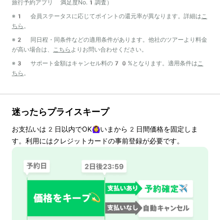
旅行予約アプリ 満足度No.1調査）
※1 会員ステータスに応じてポイントの還元率が異なります。詳細は
こ
ちら
。
※2 同日程・同条件などの適用条件があります。他社のツアーより料金
が高い場合は、
こちら
よりお問い合わせください。
※3 サポート金額はキャンセル料の70%となります。適用条件は
こ
ちら
。
迷ったらプライスキープ
お支払いは
2
日以内でOK🙆‍♀️いまから
2
日間価格を固定しま
す。利用にはクレジットカードの事前登録が必要です。