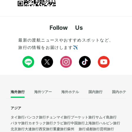
Follow Us
最新の渡航ニュースやおすすめスポットなど、
旅行の情報をお届けします✈️
海外旅行
海外ツアー
海外ホテル
国内旅行
国内ホテル
アジア
タイ旅行
バンコク旅行
チェンマイ旅行
プーケット旅行
サムイ島旅行
パタヤ旅行
カオラック旅行
クラビ旅行
中国旅行
上海旅行
ハルビン旅行
北京旅行
大連旅行
西安旅行
重慶旅行
蘇州 旅行
成都旅行
昆明旅行