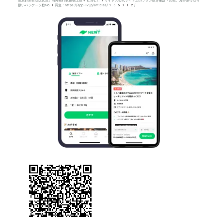
要旅行業者取扱状況」海外旅行取扱額上位4社含む計7サイトの公式サイト上のプラン数を集計・比較。海外旅行取り
扱いパッケージ数No.1調査：https://app-liv.jp/articles/155712/