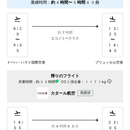
乗継時間
：
約4時間〜5時間40分
8:2
13:
約7時間
0
25
エコノミークラス
〜
〜
9:0
14:
5
40
ドーハ・ハマド国際空港
ブリュッセル空港
帰りのフライト
所要時間：
約20時間
CO2排出量：
1171kg
カタール航空
乗継便
14:
23:
約6時間40分
55
05