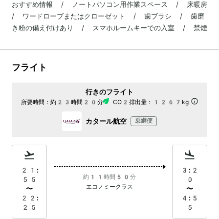
おすすめ情報 / ノートパソコン用作業スペース / 床暖房
/ ワードローブまたはクローゼット / 歯ブラシ / 歯磨
き粉の備え付けあり / スマホルームキーでの入室 / 禁煙
フライト
行きのフライト
所要時間：
約23時間20分
CO2排出量：
1267kg
カタール航空
乗継便
21:
3:2
約11時間50分
55
0
エコノミークラス
〜
〜
22:
4:5
25
5