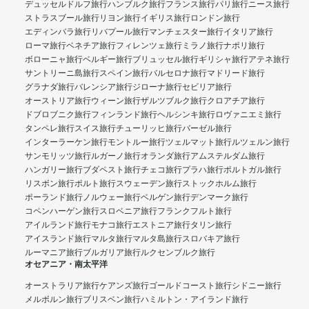
デュッセルドルフ旅行
ハンブルク旅行
フランス旅行
パリ旅行
ニース旅行
ストラスブール旅行
リヨン旅行
イギリス旅行
ロンドン旅行
エディンバラ旅行
リバプール旅行
マンチェスター旅行
イタリア旅行
ローマ旅行
ベネチア旅行
フィレンツェ旅行
ミラノ旅行
ナポリ旅行
ボローニャ旅行
ベルギー旅行
ブリュッセル旅行
ギリシャ旅行
アテネ旅行
サントリーニ島旅行
スペイン旅行
バルセロナ旅行
マドリード旅行
グラナダ旅行
バレンシア旅行
ジローナ旅行
セビリア旅行
オーストリア旅行
ウィーン旅行
ザルツブルク旅行
クロアチア旅行
ドブロブニク旅行
フィンランド旅行
ヘルシンキ旅行
ロヴァニエミ旅行
タンペレ旅行
スイス旅行
チューリッヒ旅行
バーゼル旅行
インターラーケン旅行
モントルー旅行
ツェルマット旅行
ルツェルン旅行
サンモリッツ旅行
ルガーノ旅行
オランダ旅行
アムステルダム旅行
ハンガリー旅行
ブダペスト旅行
チェコ旅行
プラハ旅行
ポルトガル旅行
リスボン旅行
ポルト旅行
スウェーデン旅行
ストックホルム旅行
ポーランド旅行
ノルウェー旅行
ベルゲン旅行
デンマーク旅行
コペンハーゲン旅行
スロベニア旅行
フランクフルト旅行
アイルランド旅行
モナコ旅行
エストニア旅行
タリン旅行
アイスランド旅行
マルタ旅行
マルタ島旅行
スロバキア旅行
ルーマニア旅行
ブルガリア旅行
ルクセンブルク旅行
オセアニア・南太平洋
オーストラリア旅行
ケアンズ旅行
ゴールドコースト旅行
シドニー旅行
メルボルン旅行
ブリスベン旅行
ハミルトン・アイランド旅行