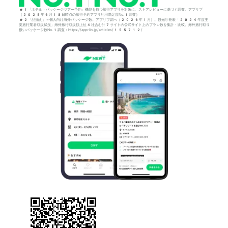
*1「ホテル・パッケージツアー予約」機能を持つ旅行アプリを対象に、ストアレビューに基づく調査。アプリブ
（2025年6月18日時点の旅行予約アプリ利用満足度No.1調査）
*2「品揃え」＝個人向け海外パッケージ数。アプリブ調べ（2026年1月）。観光庁発表「2024年度主
要旅行業者取扱状況」海外旅行取扱額上位4社含む計7サイトの公式サイト上のプラン数を集計・比較。海外旅行取り
扱いパッケージ数No.1調査：https://app-liv.jp/articles/155712/