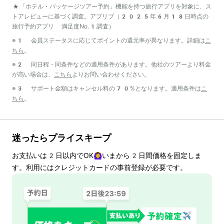
*「ホテル・パッケージツアー予約」機能を持つ旅行アプリを対象に、ス
トアレビューに基づく調査。アプリブ（2025年6月18日時点の
旅行予約アプリ 満足度No.1調査）
※1 会員ステータスに応じてポイントの還元率が異なります。詳細は
こ
ちら
。
※2 同日程・同条件などの適用条件があります。他社のツアーより料金
が高い場合は、
こちら
よりお問い合わせください。
※3 サポート金額はキャンセル料の70%となります。適用条件は
こ
ちら
。
迷ったらプライスキープ
お支払いは
2
日以内でOK🙆‍♀️いまから
2
日間価格を固定しま
す。利用にはクレジットカードの事前登録が必要です。