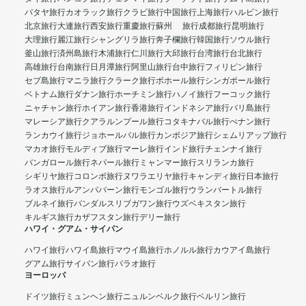
パタヤ旅行
カオラック旅行
クラビ旅行
中国旅行
上海旅行
ハルビン旅行
北京旅行
大連旅行
西安旅行
重慶旅行
蘇州 旅行
成都旅行
昆明旅行
大理旅行
麗江旅行
シャングリラ旅行
奔子欄旅行
韓国旅行
ソウル旅行
釜山旅行
済州島旅行
木浦旅行
仁川旅行
大邱旅行
台湾旅行
台北旅行
高雄旅行
台南旅行
日月潭旅行
阿里山旅行
台中旅行
フィリピン旅行
セブ島旅行
マニラ旅行
クラーク旅行
ボホール旅行
シンガポール旅行
ベトナム旅行
ダナン旅行
ホーチミン旅行
ハノイ旅行
フーコック旅行
ニャチャン旅行
ホイアン旅行
香港旅行
インドネシア旅行
バリ島旅行
マレーシア旅行
クアラルンプール旅行
コタキナバル旅行
ぺナン旅行
ランカウイ旅行
ジョホールバル旅行
カンボジア旅行
シェムリアップ旅行
マカオ旅行
モルディブ旅行
マーレ旅行
インド旅行
チェンナイ旅行
バンガロール旅行
ネパール旅行
ミャンマー旅行
スリランカ旅行
シギリヤ旅行
コロンボ旅行
ヌワラエリヤ旅行
キャンディ旅行
日本旅行
ラオス旅行
ルアンパバーン旅行
モンゴル旅行
ウランバートル旅行
ブルネイ旅行
バンダルスリブガワン旅行
ウズベキスタン旅行
キルギス旅行
カザフスタン旅行
デリー旅行
ハワイ・グアム・サイパン
ハワイ旅行
ハワイ島旅行
マウイ島旅行
ホノルル旅行
カウアイ島旅行
グアム旅行
サイパン旅行
パラオ旅行
ヨーロッパ
ドイツ旅行
ミュンヘン旅行
ニュルンベルク旅行
ベルリン旅行