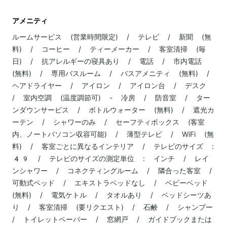
アメニティ
ルームサービス (営業時間限定) / テレビ / 新聞 (無
料) / コーヒー / ティーメーカー / 客室清掃 (毎
日) / 抗アレルギーの寝具あり / 電話 / 市内電話
(無料) / 専用バスルーム / バスアメニティ (無料) /
ヘアドライヤー / アイロン / アイロン台 / デスク
/ 室内空調 (温度調節可) - 冷房 / 防音室 / ター
ンダウンサービス / ボトルウォーター (無料) / 遮光カ
ーテン / シャワーのみ / セーフティボックス (客室
内、ノートパソコン収容可能) / 薄型テレビ / WiFi (無
料) / 客室ごとに異なるインテリア / テレビのサイズ :
49 / テレビのサイズの測定単位 : インチ / レイ
ンシャワー / コネクティングルーム / 隣合った客室 /
可動式ベッド / エキストラベッドなし / ベビーベッド
(無料) / 電気ケトル / タオルあり / ベッドシーツあ
り / 客室清掃 (要リクエスト) / 石鹸 / シャンプー
/ トイレットペーパー / 窓網戸 / ガイドブックまたは