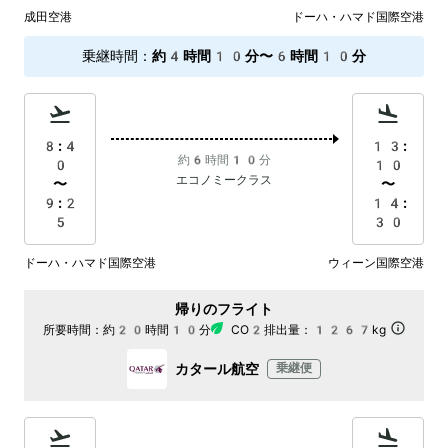
成田空港
ドーハ・ハマド国際空港
乗継時間
：
約4時間10分〜6時間10分
8:4
13:
約6時間10分
0
10
エコノミークラス
〜
〜
9:2
14:
5
30
ドーハ・ハマド国際空港
ウィーン国際空港
帰りのフライト
所要時間：
約20時間10分
CO2排出量：
1267kg
カタール航空
乗継便