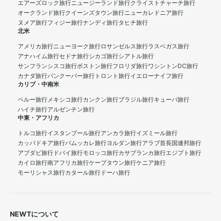
エアーズロック旅行
ニュージーランド旅行
クライストチャーチ旅行
オークランド旅行
クイーンズタウン旅行
ニューカレドニア旅行
ヌメア旅行
フィジー旅行
ナンディ旅行
タヒチ旅行
北米
アメリカ旅行
ニューヨーク旅行
ロサンゼルス旅行
ラスベガス旅行
アナハイム旅行
セドナ旅行
シカゴ旅行
シアトル旅行
サンフランシスコ旅行
ボストン旅行
フロリダ旅行
ワシントンDC旅行
カナダ旅行
バンクーバー旅行
トロント旅行
イエローナイフ旅行
カリブ・中南米
ペルー旅行
メキシコ旅行
カンクン旅行
ブラジル旅行
キューバ旅行
ハイチ旅行
アルゼンチン旅行
中東・アフリカ
トルコ旅行
イスタンブール旅行
アンカラ旅行
イズミール旅行
カッパドキア旅行
パムッカレ旅行
ヨルダン旅行
アラブ首長国連邦旅行
アブダビ旅行
ドバイ旅行
モロッコ旅行
カサブランカ旅行
エジプト旅行
カイロ旅行
南アフリカ旅行
ケープタウン旅行
ケニア旅行
モーリシャス旅行
カタール旅行
ドーハ旅行
NEWTについて