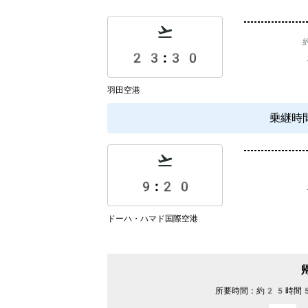
23:30
羽田空港
乗継時
9:20
ドーハ・ハマド国際空港
所要時間：
約25時間