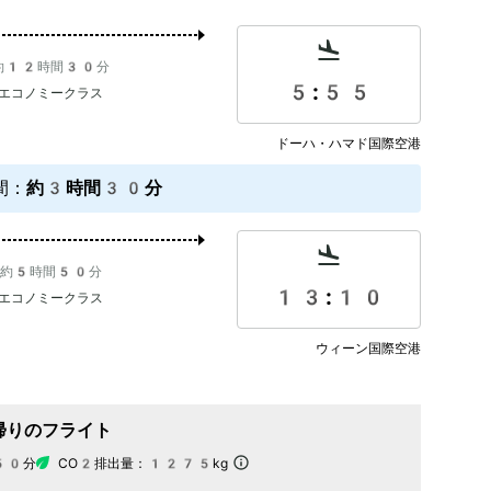
約12時間30分
5:55
エコノミークラス
ドーハ・ハマド国際空港
間
：
約3時間30分
約5時間50分
13:10
エコノミークラス
ウィーン国際空港
帰りのフライト
50分
CO2排出量：
1275kg