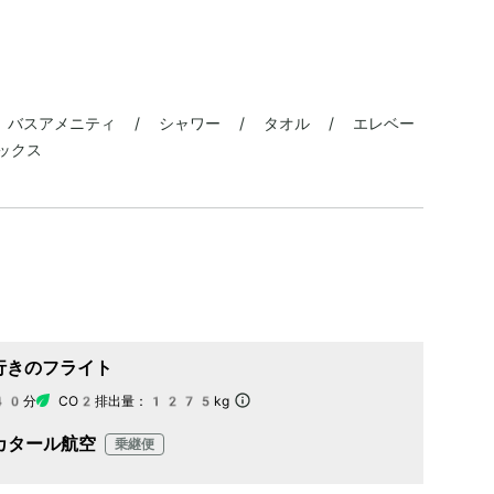
/ バスアメニティ / シャワー / タオル / エレベー
ックス
行きのフライト
40分
CO2排出量：
1275kg
カタール航空
乗継便