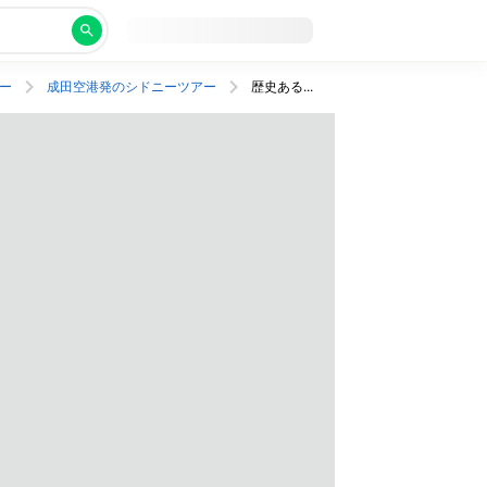
ー
成田空港発のシドニーツアー
歴史あるラグジュアリーなホテルにステイ！併設レストランでは受賞歴のある料理を堪能