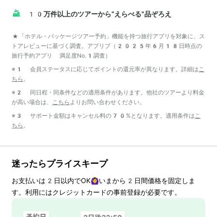
10万件以上のツアーから“えらべる”品ぞろえ
*「ホテル・パッケージツアー予約」機能を持つ旅行アプリを対象に、ス
トアレビューに基づく調査。アプリブ（2025年6月18日時点の
旅行予約アプリ 満足度No.1調査）
※1 会員ステータスに応じてポイントの還元率が異なります。詳細は
こ
ちら
。
※2 同日程・同条件などの適用条件があります。他社のツアーより料金
が高い場合は、
こちら
よりお問い合わせください。
※3 サポート金額はキャンセル料の70%となります。適用条件は
こ
ちら
。
迷ったらプライスキープ
お支払いは
2
日以内でOK🙆‍♀️いまから
2
日間価格を固定しま
す。利用にはクレジットカードの事前登録が必要です。