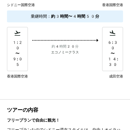
シドニー国際空港
香港国際空港
乗継時間
：
約3時間〜4時間50分
1:2
6:3
約4時間20分
0
0
エコノミークラス
〜
〜
9:0
14:
5
30
香港国際空港
成田空港
ツアーの内容
フリープランで自由に観光！
フリープランなのでシドニー滞在スタイルは、自由！オペラハ