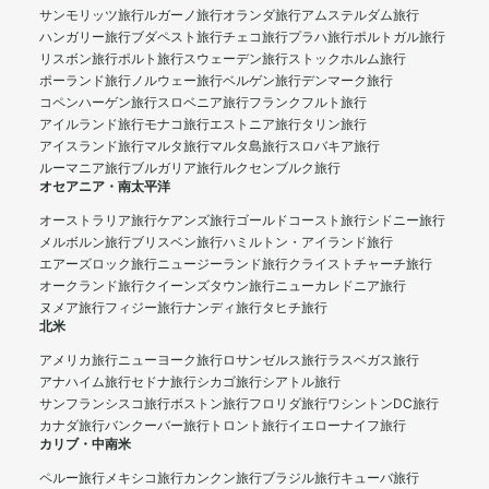
サンモリッツ旅行
ルガーノ旅行
オランダ旅行
アムステルダム旅行
ハンガリー旅行
ブダペスト旅行
チェコ旅行
プラハ旅行
ポルトガル旅行
リスボン旅行
ポルト旅行
スウェーデン旅行
ストックホルム旅行
ポーランド旅行
ノルウェー旅行
ベルゲン旅行
デンマーク旅行
コペンハーゲン旅行
スロベニア旅行
フランクフルト旅行
アイルランド旅行
モナコ旅行
エストニア旅行
タリン旅行
アイスランド旅行
マルタ旅行
マルタ島旅行
スロバキア旅行
ルーマニア旅行
ブルガリア旅行
ルクセンブルク旅行
オセアニア・南太平洋
オーストラリア旅行
ケアンズ旅行
ゴールドコースト旅行
シドニー旅行
メルボルン旅行
ブリスベン旅行
ハミルトン・アイランド旅行
エアーズロック旅行
ニュージーランド旅行
クライストチャーチ旅行
オークランド旅行
クイーンズタウン旅行
ニューカレドニア旅行
ヌメア旅行
フィジー旅行
ナンディ旅行
タヒチ旅行
北米
アメリカ旅行
ニューヨーク旅行
ロサンゼルス旅行
ラスベガス旅行
アナハイム旅行
セドナ旅行
シカゴ旅行
シアトル旅行
サンフランシスコ旅行
ボストン旅行
フロリダ旅行
ワシントンDC旅行
カナダ旅行
バンクーバー旅行
トロント旅行
イエローナイフ旅行
カリブ・中南米
ペルー旅行
メキシコ旅行
カンクン旅行
ブラジル旅行
キューバ旅行