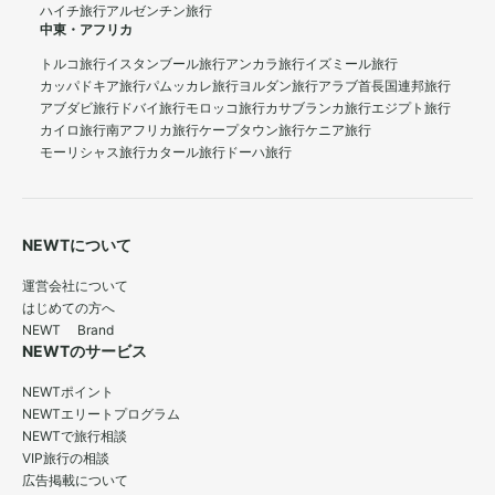
ハイチ旅行
アルゼンチン旅行
中東・アフリカ
トルコ旅行
イスタンブール旅行
アンカラ旅行
イズミール旅行
カッパドキア旅行
パムッカレ旅行
ヨルダン旅行
アラブ首長国連邦旅行
アブダビ旅行
ドバイ旅行
モロッコ旅行
カサブランカ旅行
エジプト旅行
カイロ旅行
南アフリカ旅行
ケープタウン旅行
ケニア旅行
モーリシャス旅行
カタール旅行
ドーハ旅行
NEWTについて
運営会社について
はじめての方へ
NEWT Brand
NEWTのサービス
NEWTポイント
NEWTエリートプログラム
NEWTで旅行相談
VIP旅行の相談
広告掲載について