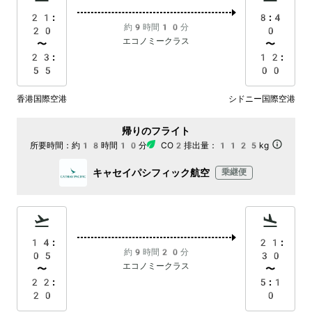
21:
8:4
約9時間10分
20
0
エコノミークラス
〜
〜
23:
12:
55
00
香港国際空港
シドニー国際空港
帰りのフライト
所要時間：
約18時間10分
CO2排出量：
1125kg
キャセイパシフィック航空
乗継便
14:
21:
約9時間20分
05
30
エコノミークラス
〜
〜
22:
5:1
20
0