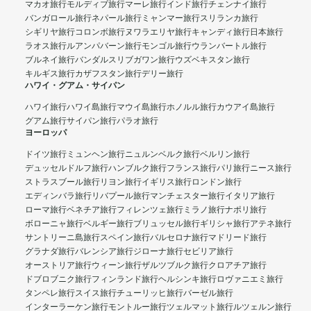
マカオ旅行
モルディブ旅行
マーレ旅行
インド旅行
チェンナイ旅行
バンガロール旅行
ネパール旅行
ミャンマー旅行
スリランカ旅行
シギリヤ旅行
コロンボ旅行
ヌワラエリヤ旅行
キャンディ旅行
日本旅行
ラオス旅行
ルアンパバーン旅行
モンゴル旅行
ウランバートル旅行
ブルネイ旅行
バンダルスリブガワン旅行
ウズベキスタン旅行
キルギス旅行
カザフスタン旅行
デリー旅行
ハワイ・グアム・サイパン
ハワイ旅行
ハワイ島旅行
マウイ島旅行
ホノルル旅行
カウアイ島旅行
グアム旅行
サイパン旅行
パラオ旅行
ヨーロッパ
ドイツ旅行
ミュンヘン旅行
ニュルンベルク旅行
ベルリン旅行
デュッセルドルフ旅行
ハンブルク旅行
フランス旅行
パリ旅行
ニース旅行
ストラスブール旅行
リヨン旅行
イギリス旅行
ロンドン旅行
エディンバラ旅行
リバプール旅行
マンチェスター旅行
イタリア旅行
ローマ旅行
ベネチア旅行
フィレンツェ旅行
ミラノ旅行
ナポリ旅行
ボローニャ旅行
ベルギー旅行
ブリュッセル旅行
ギリシャ旅行
アテネ旅行
サントリーニ島旅行
スペイン旅行
バルセロナ旅行
マドリード旅行
グラナダ旅行
バレンシア旅行
ジローナ旅行
セビリア旅行
オーストリア旅行
ウィーン旅行
ザルツブルク旅行
クロアチア旅行
ドブロブニク旅行
フィンランド旅行
ヘルシンキ旅行
ロヴァニエミ旅行
タンペレ旅行
スイス旅行
チューリッヒ旅行
バーゼル旅行
インターラーケン旅行
モントルー旅行
ツェルマット旅行
ルツェルン旅行