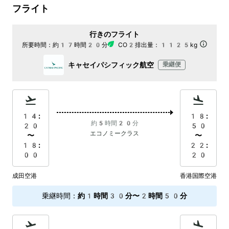
フライト
行きのフライト
所要時間：
約17時間20分
CO2排出量：
1125kg
キャセイパシフィック航空
乗継便
14:
18:
約5時間20分
20
50
エコノミークラス
〜
〜
18:
22:
00
20
成田空港
香港国際空港
乗継時間
：
約1時間30分〜2時間50分