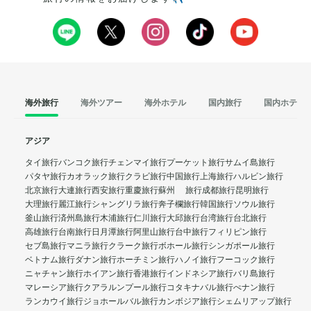
海外旅行
海外ツアー
海外ホテル
国内旅行
国内ホテル
アジア
タイ旅行
バンコク旅行
チェンマイ旅行
プーケット旅行
サムイ島旅行
パタヤ旅行
カオラック旅行
クラビ旅行
中国旅行
上海旅行
ハルビン旅行
北京旅行
大連旅行
西安旅行
重慶旅行
蘇州 旅行
成都旅行
昆明旅行
大理旅行
麗江旅行
シャングリラ旅行
奔子欄旅行
韓国旅行
ソウル旅行
釜山旅行
済州島旅行
木浦旅行
仁川旅行
大邱旅行
台湾旅行
台北旅行
高雄旅行
台南旅行
日月潭旅行
阿里山旅行
台中旅行
フィリピン旅行
セブ島旅行
マニラ旅行
クラーク旅行
ボホール旅行
シンガポール旅行
ベトナム旅行
ダナン旅行
ホーチミン旅行
ハノイ旅行
フーコック旅行
ニャチャン旅行
ホイアン旅行
香港旅行
インドネシア旅行
バリ島旅行
マレーシア旅行
クアラルンプール旅行
コタキナバル旅行
ぺナン旅行
ランカウイ旅行
ジョホールバル旅行
カンボジア旅行
シェムリアップ旅行