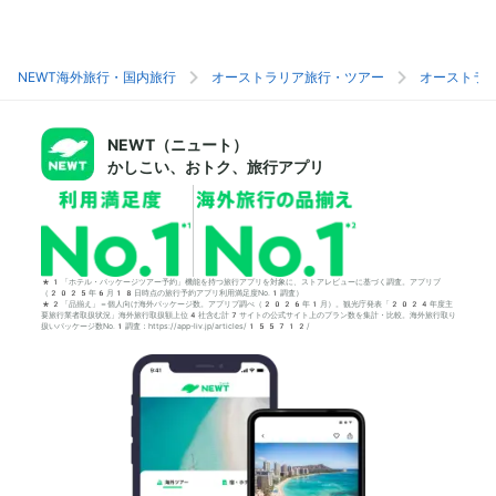
NEWT海外旅行・国内旅行
オーストラリア旅行・ツアー
オーストラ
NEWT（ニュート）
かしこい、おトク、旅行アプリ
*1「ホテル・パッケージツアー予約」機能を持つ旅行アプリを対象に、ストアレビューに基づく調査。アプリブ
（2025年6月18日時点の旅行予約アプリ利用満足度No.1調査）
*2「品揃え」＝個人向け海外パッケージ数。アプリブ調べ（2026年1月）。観光庁発表「2024年度主
要旅行業者取扱状況」海外旅行取扱額上位4社含む計7サイトの公式サイト上のプラン数を集計・比較。海外旅行取り
扱いパッケージ数No.1調査：https://app-liv.jp/articles/155712/