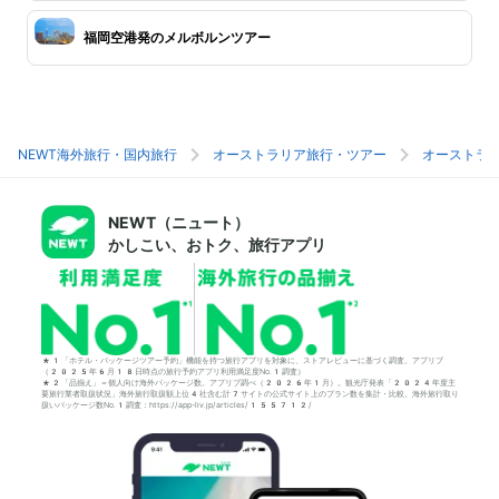
福岡空港発のメルボルンツアー
NEWT海外旅行・国内旅行
オーストラリア旅行・ツアー
オーストラ
NEWT（ニュート）
かしこい、おトク、旅行アプリ
*1「ホテル・パッケージツアー予約」機能を持つ旅行アプリを対象に、ストアレビューに基づく調査。アプリブ
（2025年6月18日時点の旅行予約アプリ利用満足度No.1調査）
*2「品揃え」＝個人向け海外パッケージ数。アプリブ調べ（2026年1月）。観光庁発表「2024年度主
要旅行業者取扱状況」海外旅行取扱額上位4社含む計7サイトの公式サイト上のプラン数を集計・比較。海外旅行取り
扱いパッケージ数No.1調査：https://app-liv.jp/articles/155712/