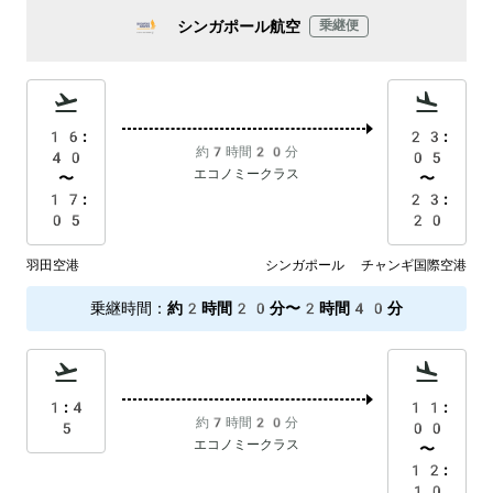
シンガポール航空
乗継便
16:
23:
約7時間20分
40
05
エコノミークラス
〜
〜
17:
23:
05
20
羽田空港
シンガポール チャンギ国際空港
乗継時間
：
約2時間20分〜2時間40分
1:4
11:
約7時間20分
5
00
エコノミークラス
〜
12:
10