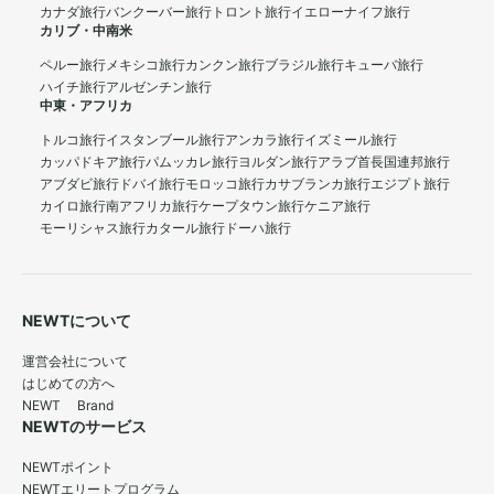
カナダ旅行
バンクーバー旅行
トロント旅行
イエローナイフ旅行
カリブ・中南米
ペルー旅行
メキシコ旅行
カンクン旅行
ブラジル旅行
キューバ旅行
ハイチ旅行
アルゼンチン旅行
中東・アフリカ
トルコ旅行
イスタンブール旅行
アンカラ旅行
イズミール旅行
カッパドキア旅行
パムッカレ旅行
ヨルダン旅行
アラブ首長国連邦旅行
アブダビ旅行
ドバイ旅行
モロッコ旅行
カサブランカ旅行
エジプト旅行
カイロ旅行
南アフリカ旅行
ケープタウン旅行
ケニア旅行
モーリシャス旅行
カタール旅行
ドーハ旅行
NEWTについて
運営会社について
はじめての方へ
NEWT Brand
NEWTのサービス
NEWTポイント
NEWTエリートプログラム