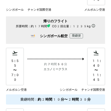
シンガポール チャンギ国際空港
メルボルン空港
帰りのフライト
所要時間：
約17時間
CO2排出量：
1235kg
シンガポール航空
乗継便
5:5
11:
約7時間50分
5
40
エコノミークラス
〜
〜
7:0
11:
0
45
メルボルン空港
シンガポール チャンギ国際空港
乗継時間
：
約2時間10分〜2時間30分