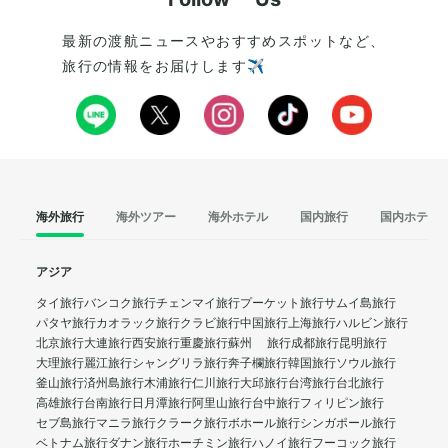
最新の渡航ニュースやおすすめスポットなど、
旅行の情報をお届けします✈️
海外旅行
海外ツアー
海外ホテル
国内旅行
国内ホテル
アジア
タイ旅行
バンコク旅行
チェンマイ旅行
プーケット旅行
サムイ島旅行
パタヤ旅行
カオラック旅行
クラビ旅行
中国旅行
上海旅行
ハルビン旅行
北京旅行
大連旅行
西安旅行
重慶旅行
蘇州 旅行
成都旅行
昆明旅行
大理旅行
麗江旅行
シャングリラ旅行
奔子欄旅行
韓国旅行
ソウル旅行
釜山旅行
済州島旅行
木浦旅行
仁川旅行
大邱旅行
台湾旅行
台北旅行
高雄旅行
台南旅行
日月潭旅行
阿里山旅行
台中旅行
フィリピン旅行
セブ島旅行
マニラ旅行
クラーク旅行
ボホール旅行
シンガポール旅行
ベトナム旅行
ダナン旅行
ホーチミン旅行
ハノイ旅行
フーコック旅行