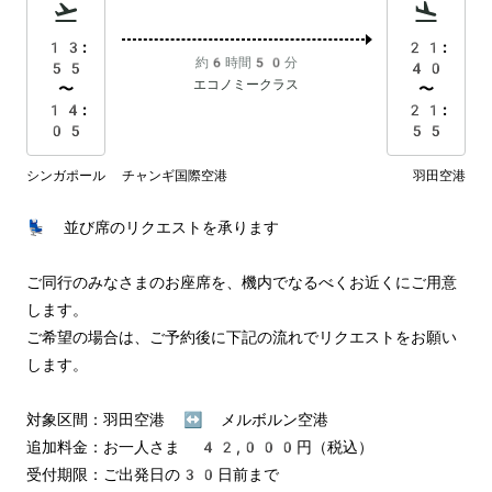
13:
21:
約6時間50分
55
40
エコノミークラス
〜
〜
14:
21:
05
55
シンガポール チャンギ国際空港
羽田空港
💺 並び席のリクエストを承ります

ご同行のみなさまのお座席を、機内でなるべくお近くにご用意
します。

ご希望の場合は、ご予約後に下記の流れでリクエストをお願い
します。

対象区間：羽田空港 ↔︎ メルボルン空港

追加料金：お一人さま 42,000円（税込）

受付期限：ご出発日の30日前まで
