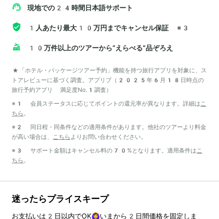
現地での24時間日本語サポート
1人あたり最大10万円までキャンセル保証
※3
10万件以上のツアーから“えらべる”品ぞろえ
*「ホテル・パッケージツアー予約」機能を持つ旅行アプリを対象に、ス
トアレビューに基づく調査。アプリブ（2025年6月18日時点の
旅行予約アプリ 満足度No.1調査）
※1 会員ステータスに応じてポイントの還元率が異なります。詳細は
こ
ちら
。
※2 同日程・同条件などの適用条件があります。他社のツアーより料金
が高い場合は、
こちら
よりお問い合わせください。
※3 サポート金額はキャンセル料の70%となります。適用条件は
こ
ちら
。
迷ったらプライスキープ
お支払いは
2
日以内でOK🙆‍♀️いまから
2
日間価格を固定しま