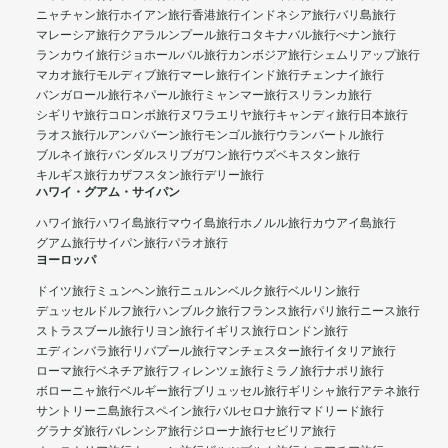
ニャチャン旅行
ホイアン旅行
香港旅行
インドネシア旅行
バリ島旅行
マレーシア旅行
クアラルンプール旅行
コタキナバル旅行
ぺナン旅行
ランカウイ旅行
ジョホールバル旅行
カンボジア旅行
シェムリアップ旅行
マカオ旅行
モルディブ旅行
マーレ旅行
インド旅行
チェンナイ旅行
バンガロール旅行
ネパール旅行
ミャンマー旅行
スリランカ旅行
シギリヤ旅行
コロンボ旅行
ヌワラエリヤ旅行
キャンディ旅行
日本旅行
ラオス旅行
ルアンパバーン旅行
モンゴル旅行
ウランバートル旅行
ブルネイ旅行
バンダルスリブガワン旅行
ウズベキスタン旅行
キルギス旅行
カザフスタン旅行
デリー旅行
ハワイ・グアム・サイパン
ハワイ旅行
ハワイ島旅行
マウイ島旅行
ホノルル旅行
カウアイ島旅行
グアム旅行
サイパン旅行
パラオ旅行
ヨーロッパ
ドイツ旅行
ミュンヘン旅行
ニュルンベルク旅行
ベルリン旅行
デュッセルドルフ旅行
ハンブルク旅行
フランス旅行
パリ旅行
ニース旅行
ストラスブール旅行
リヨン旅行
イギリス旅行
ロンドン旅行
エディンバラ旅行
リバプール旅行
マンチェスター旅行
イタリア旅行
ローマ旅行
ベネチア旅行
フィレンツェ旅行
ミラノ旅行
ナポリ旅行
ボローニャ旅行
ベルギー旅行
ブリュッセル旅行
ギリシャ旅行
アテネ旅行
サントリーニ島旅行
スペイン旅行
バルセロナ旅行
マドリード旅行
グラナダ旅行
バレンシア旅行
ジローナ旅行
セビリア旅行