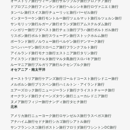
オーストリア旅行
ウィーン旅行
ザルツブルク旅行
クロアチア旅行
ドブロブニク旅行
フィンランド旅行
ヘルシンキ旅行
ロヴァニエミ旅行
タンペレ旅行
スイス旅行
チューリッヒ旅行
バーゼル旅行
インターラーケン旅行
モントルー旅行
ツェルマット旅行
ルツェルン旅行
サンモリッツ旅行
ルガーノ旅行
オランダ旅行
アムステルダム旅行
ハンガリー旅行
ブダペスト旅行
チェコ旅行
プラハ旅行
ポルトガル旅行
リスボン旅行
ポルト旅行
スウェーデン旅行
ストックホルム旅行
ポーランド旅行
ノルウェー旅行
ベルゲン旅行
デンマーク旅行
コペンハーゲン旅行
スロベニア旅行
フランクフルト旅行
アイルランド旅行
モナコ旅行
エストニア旅行
タリン旅行
アイスランド旅行
マルタ旅行
マルタ島旅行
スロバキア旅行
ルーマニア旅行
ブルガリア旅行
ルクセンブルク旅行
オセアニア・南太平洋
オーストラリア旅行
ケアンズ旅行
ゴールドコースト旅行
シドニー旅行
メルボルン旅行
ブリスベン旅行
ハミルトン・アイランド旅行
エアーズロック旅行
ニュージーランド旅行
クライストチャーチ旅行
オークランド旅行
クイーンズタウン旅行
ニューカレドニア旅行
ヌメア旅行
フィジー旅行
ナンディ旅行
タヒチ旅行
北米
アメリカ旅行
ニューヨーク旅行
ロサンゼルス旅行
ラスベガス旅行
アナハイム旅行
セドナ旅行
シカゴ旅行
シアトル旅行
サンフランシスコ旅行
ボストン旅行
フロリダ旅行
ワシントンDC旅行