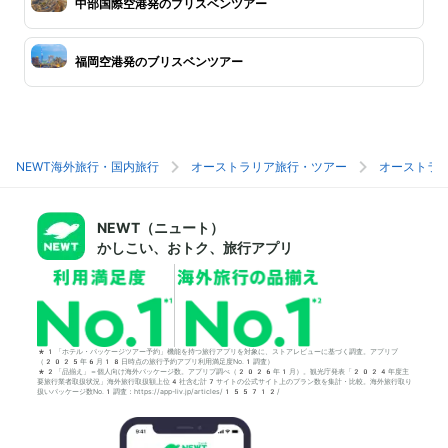
中部国際空港発のブリスベンツアー
福岡空港発のブリスベンツアー
NEWT海外旅行・国内旅行
オーストラリア旅行・ツアー
オーストラ
NEWT（ニュート）
かしこい、おトク、旅行アプリ
*1「ホテル・パッケージツアー予約」機能を持つ旅行アプリを対象に、ストアレビューに基づく調査。アプリブ
（2025年6月18日時点の旅行予約アプリ利用満足度No.1調査）
*2「品揃え」＝個人向け海外パッケージ数。アプリブ調べ（2026年1月）。観光庁発表「2024年度主
要旅行業者取扱状況」海外旅行取扱額上位4社含む計7サイトの公式サイト上のプラン数を集計・比較。海外旅行取り
扱いパッケージ数No.1調査：https://app-liv.jp/articles/155712/