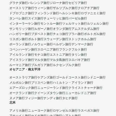
グラナダ旅行
バレンシア旅行
ジローナ旅行
セビリア旅行
オーストリア旅行
ウィーン旅行
ザルツブルク旅行
クロアチア旅行
ドブロブニク旅行
フィンランド旅行
ヘルシンキ旅行
ロヴァニエミ旅行
タンペレ旅行
スイス旅行
チューリッヒ旅行
バーゼル旅行
インターラーケン旅行
モントルー旅行
ツェルマット旅行
ルツェルン旅行
サンモリッツ旅行
ルガーノ旅行
オランダ旅行
アムステルダム旅行
ハンガリー旅行
ブダペスト旅行
チェコ旅行
プラハ旅行
ポルトガル旅行
リスボン旅行
ポルト旅行
スウェーデン旅行
ストックホルム旅行
ポーランド旅行
ノルウェー旅行
ベルゲン旅行
デンマーク旅行
コペンハーゲン旅行
スロベニア旅行
フランクフルト旅行
アイルランド旅行
モナコ旅行
エストニア旅行
タリン旅行
アイスランド旅行
マルタ旅行
マルタ島旅行
スロバキア旅行
ルーマニア旅行
ブルガリア旅行
ルクセンブルク旅行
オセアニア・南太平洋
オーストラリア旅行
ケアンズ旅行
ゴールドコースト旅行
シドニー旅行
メルボルン旅行
ブリスベン旅行
ハミルトン・アイランド旅行
エアーズロック旅行
ニュージーランド旅行
クライストチャーチ旅行
オークランド旅行
クイーンズタウン旅行
ニューカレドニア旅行
ヌメア旅行
フィジー旅行
ナンディ旅行
タヒチ旅行
北米
アメリカ旅行
ニューヨーク旅行
ロサンゼルス旅行
ラスベガス旅行
アナハイム旅行
セドナ旅行
シカゴ旅行
シアトル旅行