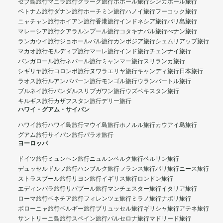
セブ島旅行
マニラ旅行
クラーク旅行
ボホール旅行
シンガポール旅行
ベトナム旅行
ダナン旅行
ホーチミン旅行
ハノイ旅行
フーコック旅行
ニャチャン旅行
ホイアン旅行
香港旅行
インドネシア旅行
バリ島旅行
マレーシア旅行
クアラルンプール旅行
コタキナバル旅行
ぺナン旅行
ランカウイ旅行
ジョホールバル旅行
カンボジア旅行
シェムリアップ旅行
マカオ旅行
モルディブ旅行
マーレ旅行
インド旅行
チェンナイ旅行
バンガロール旅行
ネパール旅行
ミャンマー旅行
スリランカ旅行
シギリヤ旅行
コロンボ旅行
ヌワラエリヤ旅行
キャンディ旅行
日本旅行
ラオス旅行
ルアンパバーン旅行
モンゴル旅行
ウランバートル旅行
ブルネイ旅行
バンダルスリブガワン旅行
ウズベキスタン旅行
キルギス旅行
カザフスタン旅行
デリー旅行
ハワイ・グアム・サイパン
ハワイ旅行
ハワイ島旅行
マウイ島旅行
ホノルル旅行
カウアイ島旅行
グアム旅行
サイパン旅行
パラオ旅行
ヨーロッパ
ドイツ旅行
ミュンヘン旅行
ニュルンベルク旅行
ベルリン旅行
デュッセルドルフ旅行
ハンブルク旅行
フランス旅行
パリ旅行
ニース旅行
ストラスブール旅行
リヨン旅行
イギリス旅行
ロンドン旅行
エディンバラ旅行
リバプール旅行
マンチェスター旅行
イタリア旅行
ローマ旅行
ベネチア旅行
フィレンツェ旅行
ミラノ旅行
ナポリ旅行
ボローニャ旅行
ベルギー旅行
ブリュッセル旅行
ギリシャ旅行
アテネ旅行
サントリーニ島旅行
スペイン旅行
バルセロナ旅行
マドリード旅行