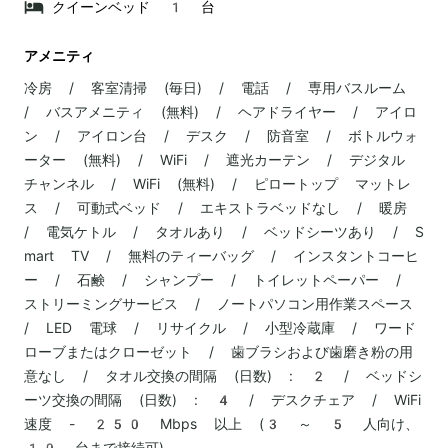
クイーンベッド 1 台
アメニティ
冷房 / 客室清掃 (毎日) / 電話 / 専用バスルーム
/ バスアメニティ (無料) / ヘアドライヤー / アイロ
ン / アイロン台 / デスク / 防音室 / ボトルウォ
ーター (無料) / WiFi / 遮光カーテン / デジタル
チャンネル / WiFi (無料) / ピロートップ マットレ
ス / 可動式ベッド / エキストラベッドなし / 暖房
/ 電気ケトル / タオルあり / ベッドシーツあり / S
mart TV / 無料のティーバッグ / インスタントコーヒ
ー / 石鹸 / シャンプー / トイレットペーパー /
ストリーミングサービス / ノートパソコン用作業スペース
/ LED 電球 / リサイクル / 小型冷蔵庫 / ワード
ローブまたはクローゼット / 歯ブラシおよび歯磨き粉の用
意なし / タオル交換の間隔 (日数) : 2 / ベッドシ
ーツ交換の間隔 (日数) : 4 / デスクチェア / WiFi
速度 - 250 Mbps 以上 (3 ～ 5 人向け、
10 台まで接続可)