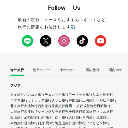
Follow Us
最新の渡航ニュースやおすすめスポットなど、
旅行の情報をお届けします✈️
海外旅行
海外ツアー
海外ホテル
国内旅行
国内ホテル
アジア
タイ旅行
バンコク旅行
チェンマイ旅行
プーケット旅行
サムイ島旅行
パタヤ旅行
カオラック旅行
クラビ旅行
中国旅行
上海旅行
ハルビン旅行
北京旅行
大連旅行
西安旅行
重慶旅行
蘇州 旅行
成都旅行
昆明旅行
大理旅行
麗江旅行
シャングリラ旅行
奔子欄旅行
韓国旅行
ソウル旅行
釜山旅行
済州島旅行
木浦旅行
仁川旅行
大邱旅行
台湾旅行
台北旅行
高雄旅行
台南旅行
日月潭旅行
阿里山旅行
台中旅行
フィリピン旅行