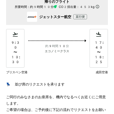
帰りのフライト
所要時間：
約9時間10分
CO2排出量：
453kg
ジェットスター航空
直行便
9:3
17:
約9時間10分
0
40
エコノミークラス
〜
〜
10:
18:
30
25
ブリスベン空港
成田空港
💺 並び席のリクエストを承ります

ご同行のみなさまのお座席を、機内でなるべくお近くにご用意
します。

ご希望の場合は、ご予約後に下記の流れでリクエストをお願い