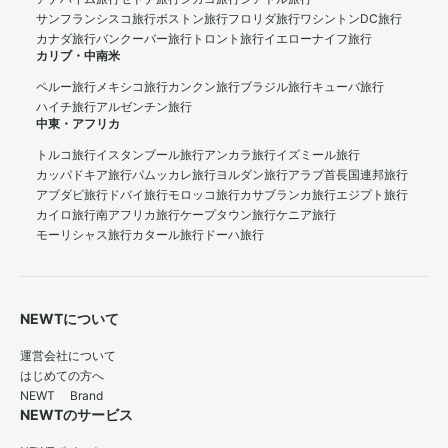
サンフランシスコ旅行
ボストン旅行
フロリダ旅行
ワシントンDC旅行
カナダ旅行
バンクーバー旅行
トロント旅行
イエローナイフ旅行
カリブ・中南米
ペルー旅行
メキシコ旅行
カンクン旅行
ブラジル旅行
キューバ旅行
ハイチ旅行
アルゼンチン旅行
中東・アフリカ
トルコ旅行
イスタンブール旅行
アンカラ旅行
イズミール旅行
カッパドキア旅行
パムッカレ旅行
ヨルダン旅行
アラブ首長国連邦旅行
アブダビ旅行
ドバイ旅行
モロッコ旅行
カサブランカ旅行
エジプト旅行
カイロ旅行
南アフリカ旅行
ケープタウン旅行
ケニア旅行
モーリシャス旅行
カタール旅行
ドーハ旅行
NEWTについて
運営会社について
はじめての方へ
NEWT Brand
NEWTのサービス