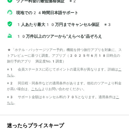
ツアー料金の最低価格保証
※2
現地での24時間日本語サポート
1人あたり最大10万円までキャンセル保証
※3
10万件以上のツアーから“えらべる”品ぞろえ
*「ホテル・パッケージツアー予約」機能を持つ旅行アプリを対象に、ス
トアレビューに基づく調査。アプリブ（2025年6月18日時点の
旅行予約アプリ 満足度No.1調査）
※1 会員ステータスに応じてポイントの還元率が異なります。詳細は
こ
ちら
。
※2 同日程・同条件などの適用条件があります。他社のツアーより料金
が高い場合は、
こちら
よりお問い合わせください。
※3 サポート金額はキャンセル料の70%となります。適用条件は
こ
ちら
。
迷ったらプライスキープ