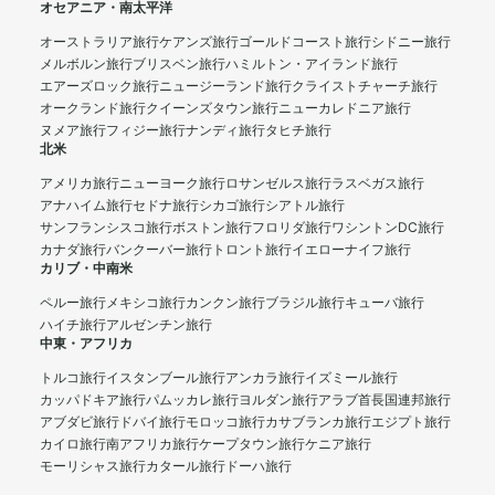
オセアニア・南太平洋
オーストラリア旅行
ケアンズ旅行
ゴールドコースト旅行
シドニー旅行
メルボルン旅行
ブリスベン旅行
ハミルトン・アイランド旅行
エアーズロック旅行
ニュージーランド旅行
クライストチャーチ旅行
オークランド旅行
クイーンズタウン旅行
ニューカレドニア旅行
ヌメア旅行
フィジー旅行
ナンディ旅行
タヒチ旅行
北米
アメリカ旅行
ニューヨーク旅行
ロサンゼルス旅行
ラスベガス旅行
アナハイム旅行
セドナ旅行
シカゴ旅行
シアトル旅行
サンフランシスコ旅行
ボストン旅行
フロリダ旅行
ワシントンDC旅行
カナダ旅行
バンクーバー旅行
トロント旅行
イエローナイフ旅行
カリブ・中南米
ペルー旅行
メキシコ旅行
カンクン旅行
ブラジル旅行
キューバ旅行
ハイチ旅行
アルゼンチン旅行
中東・アフリカ
トルコ旅行
イスタンブール旅行
アンカラ旅行
イズミール旅行
カッパドキア旅行
パムッカレ旅行
ヨルダン旅行
アラブ首長国連邦旅行
アブダビ旅行
ドバイ旅行
モロッコ旅行
カサブランカ旅行
エジプト旅行
カイロ旅行
南アフリカ旅行
ケープタウン旅行
ケニア旅行
モーリシャス旅行
カタール旅行
ドーハ旅行