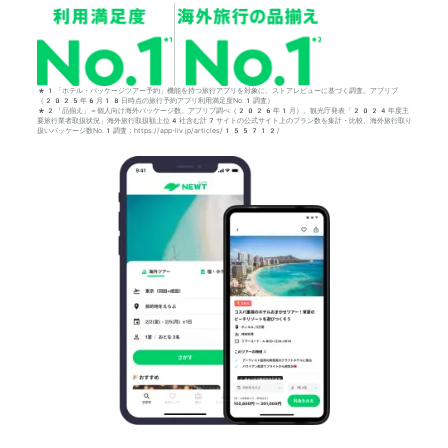
*1「ホテル・パッケージツアー予約」機能を持つ旅行アプリを対象に、ストアレビューに基づく調査。アプリブ
（2025年6月18日時点の旅行予約アプリ利用満足度No.1調査）
*2「品揃え」＝個人向け海外パッケージ数。アプリブ調べ（2026年1月）。観光庁発表「2024年度主
要旅行業者取扱状況」海外旅行取扱額上位4社含む計7サイトの公式サイト上のプラン数を集計・比較。海外旅行取り
扱いパッケージ数No.1調査：https://app-liv.jp/articles/155712/