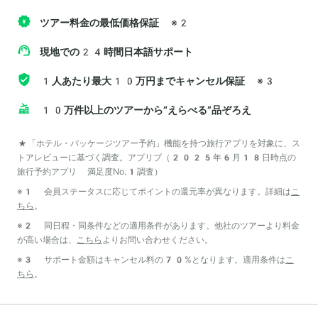
ツアー料金の最低価格保証
※2
現地での24時間日本語サポート
1人あたり最大10万円までキャンセル保証
※3
10万件以上のツアーから“えらべる”品ぞろえ
*「ホテル・パッケージツアー予約」機能を持つ旅行アプリを対象に、ス
トアレビューに基づく調査。アプリブ（2025年6月18日時点の
旅行予約アプリ 満足度No.1調査）
※1 会員ステータスに応じてポイントの還元率が異なります。詳細は
こ
ちら
。
※2 同日程・同条件などの適用条件があります。他社のツアーより料金
が高い場合は、
こちら
よりお問い合わせください。
※3 サポート金額はキャンセル料の70%となります。適用条件は
こ
ちら
。