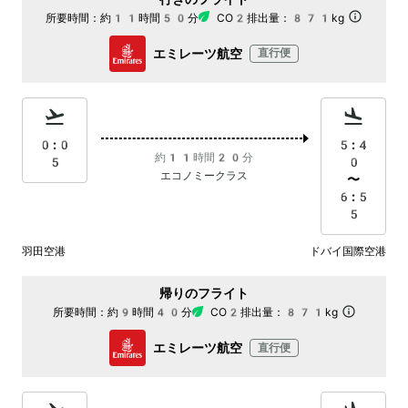
所要時間：
約11時間50分
CO2排出量：
871kg
エミレーツ航空
直行便
0:0
5:4
約11時間20分
5
0
エコノミークラス
〜
6:5
5
羽田空港
ドバイ国際空港
帰りのフライト
所要時間：
約9時間40分
CO2排出量：
871kg
エミレーツ航空
直行便