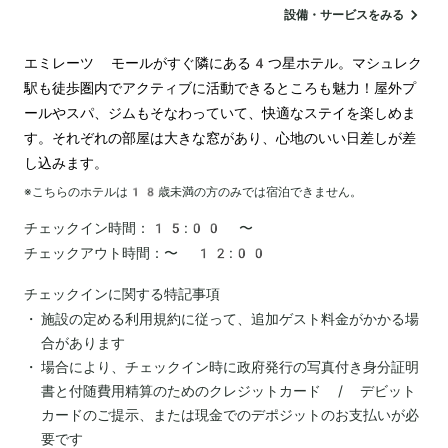
24時間対応のフロント
駐車場
ランドリー
設備・サービスをみる
空港送迎
電気自動車の充電スタンド
エミレーツ モールがすぐ隣にある4つ星ホテル。マシュレク
駅も徒歩圏内でアクティブに活動できるところも魅力！屋外プ
ールやスパ、ジムもそなわっていて、快適なステイを楽しめま
す。それぞれの部屋は大きな窓があり、心地のいい日差しが差
し込みます。
※こちらのホテルは
18
歳未満の方のみでは宿泊できません。
チェックイン時間：
15:00 〜
チェックアウト時間：
〜 12:00
チェックインに関する特記事項
施設の定める利用規約に従って、追加ゲスト料金がかかる場
合があります
場合により、チェックイン時に政府発行の写真付き身分証明
書と付随費用精算のためのクレジットカード / デビット
カードのご提示、または現金でのデポジットのお支払いが必
要です