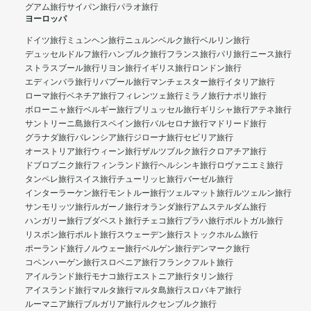
グアム旅行
サイパン旅行
パラオ旅行
ヨーロッパ
ドイツ旅行
ミュンヘン旅行
ニュルンベルク旅行
ベルリン旅行
デュッセルドルフ旅行
ハンブルク旅行
フランス旅行
パリ旅行
ニース旅行
ストラスブール旅行
リヨン旅行
イギリス旅行
ロンドン旅行
エディンバラ旅行
リバプール旅行
マンチェスター旅行
イタリア旅行
ローマ旅行
ベネチア旅行
フィレンツェ旅行
ミラノ旅行
ナポリ旅行
ボローニャ旅行
ベルギー旅行
ブリュッセル旅行
ギリシャ旅行
アテネ旅行
サントリーニ島旅行
スペイン旅行
バルセロナ旅行
マドリード旅行
グラナダ旅行
バレンシア旅行
ジローナ旅行
セビリア旅行
オーストリア旅行
ウィーン旅行
ザルツブルク旅行
クロアチア旅行
ドブロブニク旅行
フィンランド旅行
ヘルシンキ旅行
ロヴァニエミ旅行
タンペレ旅行
スイス旅行
チューリッヒ旅行
バーゼル旅行
インターラーケン旅行
モントルー旅行
ツェルマット旅行
ルツェルン旅行
サンモリッツ旅行
ルガーノ旅行
オランダ旅行
アムステルダム旅行
ハンガリー旅行
ブダペスト旅行
チェコ旅行
プラハ旅行
ポルトガル旅行
リスボン旅行
ポルト旅行
スウェーデン旅行
ストックホルム旅行
ポーランド旅行
ノルウェー旅行
ベルゲン旅行
デンマーク旅行
コペンハーゲン旅行
スロベニア旅行
フランクフルト旅行
アイルランド旅行
モナコ旅行
エストニア旅行
タリン旅行
アイスランド旅行
マルタ旅行
マルタ島旅行
スロバキア旅行
ルーマニア旅行
ブルガリア旅行
ルクセンブルク旅行