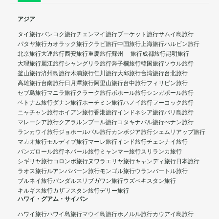
アジア
タイ旅行
バンコク旅行
チェンマイ旅行
プーケット旅行
サムイ島旅行
パタヤ旅行
カオラック旅行
クラビ旅行
中国旅行
上海旅行
ハルビン旅行
北京旅行
大連旅行
西安旅行
重慶旅行
蘇州 旅行
成都旅行
昆明旅行
大理旅行
麗江旅行
シャングリラ旅行
奔子欄旅行
韓国旅行
ソウル旅行
釜山旅行
済州島旅行
木浦旅行
仁川旅行
大邱旅行
台湾旅行
台北旅行
高雄旅行
台南旅行
日月潭旅行
阿里山旅行
台中旅行
フィリピン旅行
セブ島旅行
マニラ旅行
クラーク旅行
ボホール旅行
シンガポール旅行
ベトナム旅行
ダナン旅行
ホーチミン旅行
ハノイ旅行
フーコック旅行
ニャチャン旅行
ホイアン旅行
香港旅行
インドネシア旅行
バリ島旅行
マレーシア旅行
クアラルンプール旅行
コタキナバル旅行
ぺナン旅行
ランカウイ旅行
ジョホールバル旅行
カンボジア旅行
シェムリアップ旅行
マカオ旅行
モルディブ旅行
マーレ旅行
インド旅行
チェンナイ旅行
バンガロール旅行
ネパール旅行
ミャンマー旅行
スリランカ旅行
シギリヤ旅行
コロンボ旅行
ヌワラエリヤ旅行
キャンディ旅行
日本旅行
ラオス旅行
ルアンパバーン旅行
モンゴル旅行
ウランバートル旅行
ブルネイ旅行
バンダルスリブガワン旅行
ウズベキスタン旅行
キルギス旅行
カザフスタン旅行
デリー旅行
ハワイ・グアム・サイパン
ハワイ旅行
ハワイ島旅行
マウイ島旅行
ホノルル旅行
カウアイ島旅行