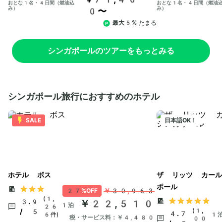
おとな1名・4日間（燃油込
おとな1名・4日間（燃油
み）
み）
0〜
最大5%
たまる
シンガポールのツアーをもっとみる
シンガポール旅行におすすめのホテル
SALE
日本語OK！
ホテル ボス
ザ リッツ カール
ポール
￥30,963
27%OFF
(1,
3.9
￥22,510
1泊
26
(1,
/ 5
4.7
6件)
1
税・サービス料：￥4,480
00