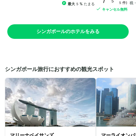
/ 5
5件)
税
最大5%
たまる
キャンセル無料
シンガポールのホテルをみる
シンガポール旅行におすすめの観光スポット
マリーナベイサンズ
マーライオンパ