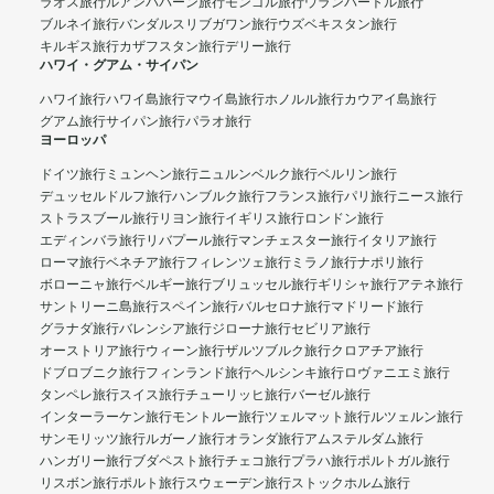
ラオス旅行
ルアンパバーン旅行
モンゴル旅行
ウランバートル旅行
ブルネイ旅行
バンダルスリブガワン旅行
ウズベキスタン旅行
キルギス旅行
カザフスタン旅行
デリー旅行
ハワイ・グアム・サイパン
ハワイ旅行
ハワイ島旅行
マウイ島旅行
ホノルル旅行
カウアイ島旅行
グアム旅行
サイパン旅行
パラオ旅行
ヨーロッパ
ドイツ旅行
ミュンヘン旅行
ニュルンベルク旅行
ベルリン旅行
デュッセルドルフ旅行
ハンブルク旅行
フランス旅行
パリ旅行
ニース旅行
ストラスブール旅行
リヨン旅行
イギリス旅行
ロンドン旅行
エディンバラ旅行
リバプール旅行
マンチェスター旅行
イタリア旅行
ローマ旅行
ベネチア旅行
フィレンツェ旅行
ミラノ旅行
ナポリ旅行
ボローニャ旅行
ベルギー旅行
ブリュッセル旅行
ギリシャ旅行
アテネ旅行
サントリーニ島旅行
スペイン旅行
バルセロナ旅行
マドリード旅行
グラナダ旅行
バレンシア旅行
ジローナ旅行
セビリア旅行
オーストリア旅行
ウィーン旅行
ザルツブルク旅行
クロアチア旅行
ドブロブニク旅行
フィンランド旅行
ヘルシンキ旅行
ロヴァニエミ旅行
タンペレ旅行
スイス旅行
チューリッヒ旅行
バーゼル旅行
インターラーケン旅行
モントルー旅行
ツェルマット旅行
ルツェルン旅行
サンモリッツ旅行
ルガーノ旅行
オランダ旅行
アムステルダム旅行
ハンガリー旅行
ブダペスト旅行
チェコ旅行
プラハ旅行
ポルトガル旅行
リスボン旅行
ポルト旅行
スウェーデン旅行
ストックホルム旅行