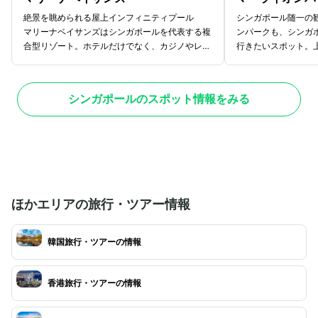
絶景を眺められる屋上インフィニティプール
シンガポール随一の
マリーナベイサンズはシンガポールを代表する複
ンパークも、シンガ
合型リゾート。ホテルだけでなく、カジノやレス
行きたいスポット。
トラン、ショップ、スパ、ナイトクラブ、ミュー
魚の形。口から勢い
ジアム、展望デッキなどの施設が入っており、
一度は目にしたこと
1日たっぷり楽しめます。とくに57階にある
は？ シンガポール
シンガポールのスポット情報をみる
インフィニティプールは、マリーナベイサンズに
イオンがありますが
宿泊している方だけが利用できる特別な空間。シ
ものが一番有名。マ
ンガポールのすばらしい景色を一望しながら、水
らの写真にある70
遊びや日光浴ができる贅沢な時間を過ごせます。
撮影にぴったりな3
設置されています。
は、マリーナベイサ
とも可能です。
ほかエリアの旅行・ツアー情報
韓国旅行・ツアーの情報
香港旅行・ツアーの情報