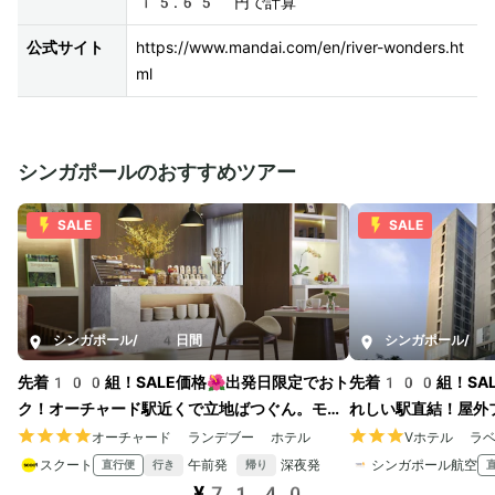
15.65 円で計算
公式サイト
https://www.mandai.com/en/river-wonders.ht
ml
シンガポールのおすすめツアー
SALE
SALE
シンガポール
/
4日間
シンガポール
/
4
先着100組！SALE価格🌺出発日限定でおト
先着100組！SAL
ク！オーチャード駅近くで立地ばつぐん。モダ
れしい駅直結！屋外
ンなデザインのホテルに宿泊
あるホテルで充実ス
オーチャード ランデブー ホテル
Vホテル ラ
スクート
午前発
深夜発
シンガポール航空
直行便
行き
帰り
¥71,40