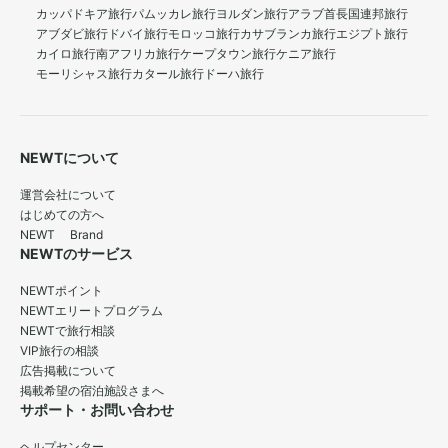
カッパドキア旅行
パムッカレ旅行
ヨルダン旅行
アラブ首長国連邦旅行
アブダビ旅行
ドバイ旅行
モロッコ旅行
カサブランカ旅行
エジプト旅行
カイロ旅行
南アフリカ旅行
ケープタウン旅行
ケニア旅行
モーリシャス旅行
カタール旅行
ドーハ旅行
NEWTについて
運営会社について
はじめての方へ
NEWT Brand
NEWTのサービス
NEWTポイント
NEWTエリートプログラム
NEWTで旅行相談
VIP旅行の相談
広告掲載について
掲載希望の宿泊施設さまへ
サポート・お問い合わせ
ヘルプセンター