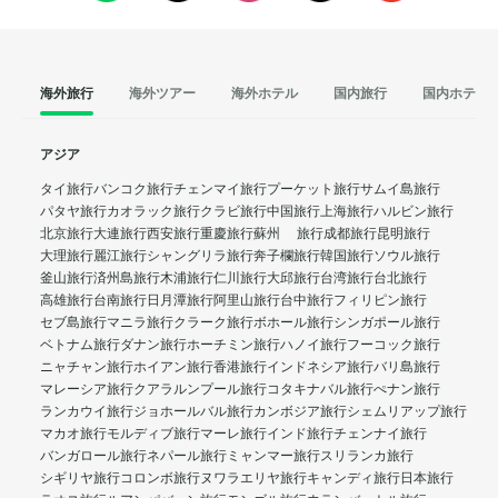
海外旅行
海外ツアー
海外ホテル
国内旅行
国内ホテル
アジア
タイ旅行
バンコク旅行
チェンマイ旅行
プーケット旅行
サムイ島旅行
パタヤ旅行
カオラック旅行
クラビ旅行
中国旅行
上海旅行
ハルビン旅行
北京旅行
大連旅行
西安旅行
重慶旅行
蘇州 旅行
成都旅行
昆明旅行
大理旅行
麗江旅行
シャングリラ旅行
奔子欄旅行
韓国旅行
ソウル旅行
釜山旅行
済州島旅行
木浦旅行
仁川旅行
大邱旅行
台湾旅行
台北旅行
高雄旅行
台南旅行
日月潭旅行
阿里山旅行
台中旅行
フィリピン旅行
セブ島旅行
マニラ旅行
クラーク旅行
ボホール旅行
シンガポール旅行
ベトナム旅行
ダナン旅行
ホーチミン旅行
ハノイ旅行
フーコック旅行
ニャチャン旅行
ホイアン旅行
香港旅行
インドネシア旅行
バリ島旅行
マレーシア旅行
クアラルンプール旅行
コタキナバル旅行
ぺナン旅行
ランカウイ旅行
ジョホールバル旅行
カンボジア旅行
シェムリアップ旅行
マカオ旅行
モルディブ旅行
マーレ旅行
インド旅行
チェンナイ旅行
バンガロール旅行
ネパール旅行
ミャンマー旅行
スリランカ旅行
シギリヤ旅行
コロンボ旅行
ヌワラエリヤ旅行
キャンディ旅行
日本旅行