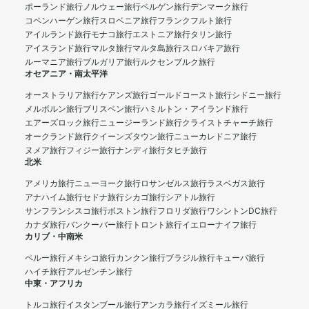
ポーランド旅行
ノルウェー旅行
ベルゲン旅行
デンマーク旅行
コペンハーゲン旅行
スロベニア旅行
フランクフルト旅行
アイルランド旅行
モナコ旅行
エストニア旅行
タリン旅行
アイスランド旅行
マルタ旅行
マルタ島旅行
スロバキア旅行
ルーマニア旅行
ブルガリア旅行
ルクセンブルク旅行
オセアニア・南太平洋
オーストラリア旅行
ケアンズ旅行
ゴールドコースト旅行
シドニー旅行
メルボルン旅行
ブリスベン旅行
ハミルトン・アイランド旅行
エアーズロック旅行
ニュージーランド旅行
クライストチャーチ旅行
オークランド旅行
クイーンズタウン旅行
ニューカレドニア旅行
ヌメア旅行
フィジー旅行
ナンディ旅行
タヒチ旅行
北米
アメリカ旅行
ニューヨーク旅行
ロサンゼルス旅行
ラスベガス旅行
アナハイム旅行
セドナ旅行
シカゴ旅行
シアトル旅行
サンフランシスコ旅行
ボストン旅行
フロリダ旅行
ワシントンDC旅行
カナダ旅行
バンクーバー旅行
トロント旅行
イエローナイフ旅行
カリブ・中南米
ペルー旅行
メキシコ旅行
カンクン旅行
ブラジル旅行
キューバ旅行
ハイチ旅行
アルゼンチン旅行
中東・アフリカ
トルコ旅行
イスタンブール旅行
アンカラ旅行
イズミール旅行