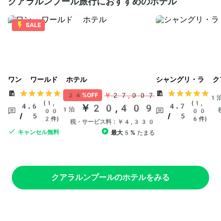
クアラルンプール旅行におすすめのホテル
SALE
ワン ワールド ホテル
シャングリ・ラ ク
￥27,007
24%OFF
1
(1,
(1,
4.6
￥20,409
4.7
1泊
00
00
/ 5
/ 5
2件)
6件)
税・サービス料：￥4,330
キャンセル無料
最大5%
たまる
クアラルンプールのホテルをみる