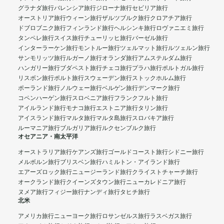
グラナダ旅行
バレンシア旅行
ジローナ旅行
セビリア旅行
オーストリア旅行
ウィーン旅行
ザルツブルク旅行
クロアチア旅行
ドブロブニク旅行
フィンランド旅行
ヘルシンキ旅行
ロヴァニエミ旅行
タンペレ旅行
スイス旅行
チューリッヒ旅行
バーゼル旅行
インターラーケン旅行
モントルー旅行
ツェルマット旅行
ルツェルン旅行
サンモリッツ旅行
ルガーノ旅行
オランダ旅行
アムステルダム旅行
ハンガリー旅行
ブダペスト旅行
チェコ旅行
プラハ旅行
ポルトガル旅行
リスボン旅行
ポルト旅行
スウェーデン旅行
ストックホルム旅行
ポーランド旅行
ノルウェー旅行
ベルゲン旅行
デンマーク旅行
コペンハーゲン旅行
スロベニア旅行
フランクフルト旅行
アイルランド旅行
モナコ旅行
エストニア旅行
タリン旅行
アイスランド旅行
マルタ旅行
マルタ島旅行
スロバキア旅行
ルーマニア旅行
ブルガリア旅行
ルクセンブルク旅行
オセアニア・南太平洋
オーストラリア旅行
ケアンズ旅行
ゴールドコースト旅行
シドニー旅行
メルボルン旅行
ブリスベン旅行
ハミルトン・アイランド旅行
エアーズロック旅行
ニュージーランド旅行
クライストチャーチ旅行
オークランド旅行
クイーンズタウン旅行
ニューカレドニア旅行
ヌメア旅行
フィジー旅行
ナンディ旅行
タヒチ旅行
北米
アメリカ旅行
ニューヨーク旅行
ロサンゼルス旅行
ラスベガス旅行