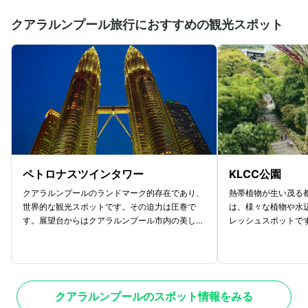
クアラルンプール旅行におすすめの観光スポット
ペトロナスツインタワー
KLCC公園
クアラルンプールのランドマーク的存在であり、
熱帯植物が生い茂る
世界的な観光スポットです。その迫力は圧巻で
は、様々な植物や水
す。展望台からはクアラルンプール市内の美しい
レッシュスポットで
景色を見ることができ、夜にはライトアップされ
の遊具があるため、
た姿も美しく、ロマンチックな雰囲気も楽しめま
す。園内には遊歩道
す。注目したいのが、そのデザイン性。マレーシ
用プールなどがあり
ア伝統の手工芸品や織物のパターンに似せて設計
えるスポット。公園
されていて、建物のステンレス鋼とガラス仕上げ
設備があります。噴
クアラルンプールのスポット情報をみる
の組み合わせにより、美しいイスラム模様が生み
チックなひとときを