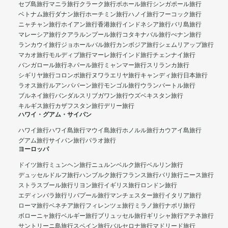
セブ島旅行
マニラ旅行
クラーク旅行
ボホール旅行
シンガポール旅行
ベトナム旅行
ダナン旅行
ホーチミン旅行
ハノイ旅行
フーコック旅行
ニャチャン旅行
ホイアン旅行
香港旅行
インドネシア旅行
バリ島旅行
マレーシア旅行
クアラルンプール旅行
コタキナバル旅行
ぺナン旅行
ランカウイ旅行
ジョホールバル旅行
カンボジア旅行
シェムリアップ旅行
マカオ旅行
モルディブ旅行
マーレ旅行
インド旅行
チェンナイ旅行
バンガロール旅行
ネパール旅行
ミャンマー旅行
スリランカ旅行
シギリヤ旅行
コロンボ旅行
ヌワラエリヤ旅行
キャンディ旅行
日本旅行
ラオス旅行
ルアンパバーン旅行
モンゴル旅行
ウランバートル旅行
ブルネイ旅行
バンダルスリブガワン旅行
ウズベキスタン旅行
キルギス旅行
カザフスタン旅行
デリー旅行
ハワイ・グアム・サイパン
ハワイ旅行
ハワイ島旅行
マウイ島旅行
ホノルル旅行
カウアイ島旅行
グアム旅行
サイパン旅行
パラオ旅行
ヨーロッパ
ドイツ旅行
ミュンヘン旅行
ニュルンベルク旅行
ベルリン旅行
デュッセルドルフ旅行
ハンブルク旅行
フランス旅行
パリ旅行
ニース旅行
ストラスブール旅行
リヨン旅行
イギリス旅行
ロンドン旅行
エディンバラ旅行
リバプール旅行
マンチェスター旅行
イタリア旅行
ローマ旅行
ベネチア旅行
フィレンツェ旅行
ミラノ旅行
ナポリ旅行
ボローニャ旅行
ベルギー旅行
ブリュッセル旅行
ギリシャ旅行
アテネ旅行
サントリーニ島旅行
スペイン旅行
バルセロナ旅行
マドリード旅行