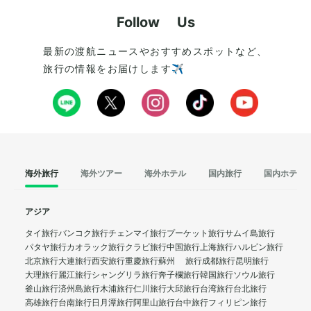
Follow Us
最新の渡航ニュースやおすすめスポットなど、
旅行の情報をお届けします✈️
海外旅行
海外ツアー
海外ホテル
国内旅行
国内ホテル
アジア
タイ旅行
バンコク旅行
チェンマイ旅行
プーケット旅行
サムイ島旅行
パタヤ旅行
カオラック旅行
クラビ旅行
中国旅行
上海旅行
ハルビン旅行
北京旅行
大連旅行
西安旅行
重慶旅行
蘇州 旅行
成都旅行
昆明旅行
大理旅行
麗江旅行
シャングリラ旅行
奔子欄旅行
韓国旅行
ソウル旅行
釜山旅行
済州島旅行
木浦旅行
仁川旅行
大邱旅行
台湾旅行
台北旅行
高雄旅行
台南旅行
日月潭旅行
阿里山旅行
台中旅行
フィリピン旅行