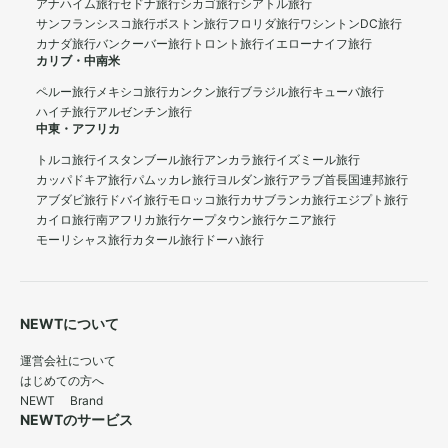
アナハイム旅行
セドナ旅行
シカゴ旅行
シアトル旅行
サンフランシスコ旅行
ボストン旅行
フロリダ旅行
ワシントンDC旅行
カナダ旅行
バンクーバー旅行
トロント旅行
イエローナイフ旅行
カリブ・中南米
ペルー旅行
メキシコ旅行
カンクン旅行
ブラジル旅行
キューバ旅行
ハイチ旅行
アルゼンチン旅行
中東・アフリカ
トルコ旅行
イスタンブール旅行
アンカラ旅行
イズミール旅行
カッパドキア旅行
パムッカレ旅行
ヨルダン旅行
アラブ首長国連邦旅行
アブダビ旅行
ドバイ旅行
モロッコ旅行
カサブランカ旅行
エジプト旅行
カイロ旅行
南アフリカ旅行
ケープタウン旅行
ケニア旅行
モーリシャス旅行
カタール旅行
ドーハ旅行
NEWTについて
運営会社について
はじめての方へ
NEWT Brand
NEWTのサービス