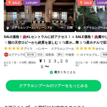
SALE
LUXURY
SALE
LUXU
クアラルンプール(マレーシア)
/
4〜8日間
クアラルンプール(
SALE価格！🌺KLセントラルに好アクセス！4
SALE価格！🌺癒
1階の天空ロビーから絶景を楽しむ5つ星ホテ
華5つ星ホテルで至
ルステイ！
アリラ バンサー クアラルンプール
ホテル
エアアジアX
深夜発
午後発
ロイヤルブルネイ航空
直行便
乗
行き
帰り
¥123,20
おとな1名・4日間（燃油込
おとな1名・4日間（燃油
み）
み）
0〜
最大5%
たまる
クアラルンプールのツアーをもっとみる