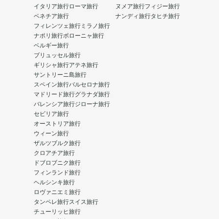
イタリア旅行
ローマ旅行
ヌメア旅行
フィジー旅行
ベネチア旅行
ナンディ旅行
タヒチ旅行
フィレンツェ旅行
ミラノ旅行
ナポリ旅行
ボローニャ旅行
ベルギー旅行
ブリュッセル旅行
ギリシャ旅行
アテネ旅行
サントリーニ島旅行
スペイン旅行
バルセロナ旅行
マドリード旅行
グラナダ旅行
バレンシア旅行
ジローナ旅行
セビリア旅行
オーストリア旅行
ウィーン旅行
ザルツブルク旅行
クロアチア旅行
ドブロブニク旅行
フィンランド旅行
ヘルシンキ旅行
ロヴァニエミ旅行
タンペレ旅行
スイス旅行
チューリッヒ旅行