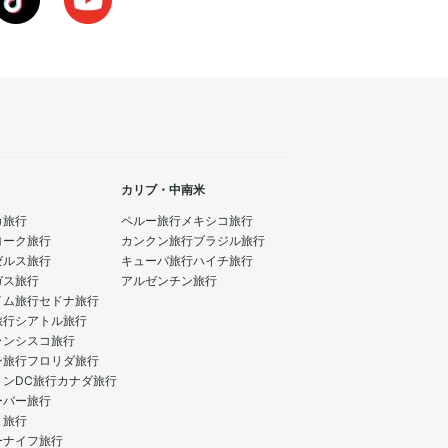
です。
カリブ・中南米
カ旅行
ペルー旅行
メキシコ旅行
ヨーク旅行
カンクン旅行
ブラジル旅行
ゼルス旅行
キューバ旅行
ハイチ旅行
ガス旅行
アルゼンチン旅行
イム旅行
セドナ旅行
旅行
シアトル旅行
ランシスコ旅行
ン旅行
フロリダ旅行
トンDC旅行
カナダ旅行
ーバー旅行
ト旅行
ーナイフ旅行