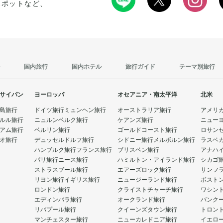
スポットなど、
う。
だくさん
国内旅行
国内ホテル
旅行ガイド
テーマ別旅行
サイパン
ヨーロッパ
オセアニア・南太平洋
北米
島旅行
ドイツ旅行
ミュンヘン旅行
オーストラリア旅行
アメリ
ルル旅行
ニュルンベルク旅行
ケアンズ旅行
ニュー
アム旅行
ベルリン旅行
ゴールドコースト旅行
ロサン
オ旅行
デュッセルドルフ旅行
シドニー旅行
メルボルン旅行
ラスベ
ハンブルク旅行
フランス旅行
ブリスベン旅行
アナハ
パリ旅行
ニース旅行
ハミルトン・アイランド旅行
シカゴ
ストラスブール旅行
エアーズロック旅行
サンフ
リヨン旅行
イギリス旅行
ニュージーランド旅行
ボスト
ロンドン旅行
クライストチャーチ旅行
ワシン
エディンバラ旅行
オークランド旅行
バンク
リバプール旅行
クイーンズタウン旅行
トロン
マンチェスター旅行
ニューカレドニア旅行
イエロ