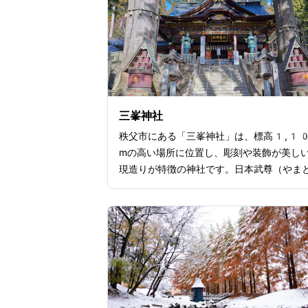
三峯神社
秩父市にある「三峯神社」は、標高1,1
mの高い場所に位置し、彫刻や装飾が美し
現造りが特徴の神社です。日本武尊（やま
けるのみこと）が創建したと伝えられてお
古くから信仰の対象とされてきました。三
社は「白いお守り」が有名です。お守りは
1日に配られ、災難除けや開運の効果があ
とされます。限定のお守りのため、気にな
は早めにチェックするのがいいでしょう。
た、三峯神社は「三峯山」と呼ばれる山々
まれており、雄大な自然景観が楽しめるの