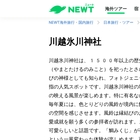
海外ツアー
宿
NEWT海外旅行・国内旅行
日本旅行・ツアー
川越氷川神社
川越氷川神社は、1500年以上の歴
（やまとたけるのみこと）を祀ったとさ
びの神様としても知られ、フォトジェニ
指の人気スポットです。川越氷川神社の
の映える風景が楽しめます。特に有名な
毎年夏には、色とりどりの風鈴が境内に
の空間を感じさせます。風鈴は縁結びの
愛成就を願う多くの参拝者が訪れます。
可愛らしいと話題です。「鯛みくじ」が
という一風変わった体験が楽しめます。