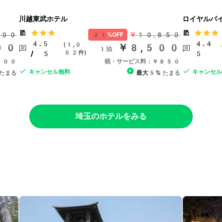
川越東武ホテル
ロイヤルパ
900
￥10,850
21%OFF
4.5
4.4 
(1,0
00
￥8,500
1泊
02件)
/ 5
5
900
税・サービス料：￥850
キャンセル無料
キャンセ
たまる
最大5%
たまる
埼玉のホテルをみる