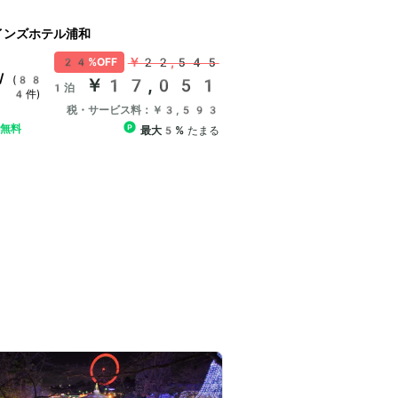
インズホテル浦和
￥22,545
24%OFF
/
(88
￥17,051
1泊
4件)
税・サービス料：￥3,593
ル無料
最大5%
たまる