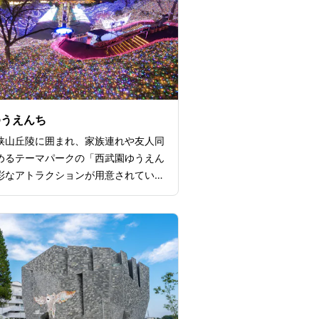
ゆうえんち
狭山丘陵に囲まれ、家族連れや友人同
めるテーマパークの「西武園ゆうえん
彩なアトラクションが用意されている
園ゆうえんちの魅力です。スリル満点
トコースター「メルヘンタウン・ビッ
ースター」や、家族で楽しめる観覧車
観覧車」、子どもたちに大人気のメリ
ンド「メルヘン・ラウンド」など、幅
が楽しめるアトラクションが揃ってい
た、夏にはプールエリアがオープン
プールやウォータースライダーなどで