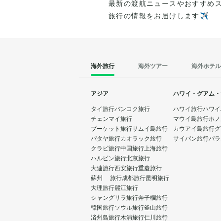
最新の渡航ニュースやおすすめ
旅行の情報をお届けします✈️
海外旅行
海外ツアー
海外ホテル
アジア
ハワイ・グアム・
タイ旅行
バンコク旅行
ハワイ旅行
ハワイ
チェンマイ旅行
マウイ島旅行
ホノ
プーケット旅行
サムイ島旅行
カウアイ島旅行
グ
パタヤ旅行
カオラック旅行
サイパン旅行
パラ
クラビ旅行
中国旅行
上海旅行
ハルビン旅行
北京旅行
大連旅行
西安旅行
重慶旅行
蘇州 旅行
成都旅行
昆明旅行
大理旅行
麗江旅行
シャングリラ旅行
奔子欄旅行
韓国旅行
ソウル旅行
釜山旅行
済州島旅行
木浦旅行
仁川旅行