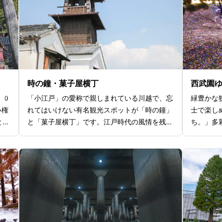
時の鐘・菓子屋横丁
西武園
00
「小江戸」の愛称で親しまれている川越で、忘
緑豊かな
い権
れてはいけない有名観光スポットが「時の鐘」
士で楽し
とた
と「菓子屋横丁」です。江戸時代の風情を残す
ち。」多
り、
癒しのひとときが堪能できます。「時の鐘」は
のが西武
峯神
川越のランドマークとして有名です。約40
のジェッ
毎月
0年前に建てられたもので、現在も1日4回
グバンコ
る
（6:00、12:00時、15:00、1
「西武大
る人
8:00）鐘の音を響かせています。美しい音
ーゴーラ
ま
色は、川越の街並みに調和しており、昔ながら
広い世代
に囲
の風情を感じさせます。一方「菓子屋横丁」
ます。ま
も魅
は、昔懐かしい駄菓子屋が軒を連ねる通りで
し、波の