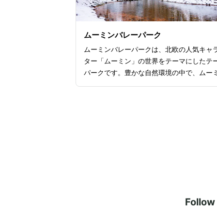
力です。特におすすめなのは、紅葉が映え
の季節。鮮やかな紅葉が境内を彩り、神社
コントラストが絶景です。神社からは四季
ムーミンバレーパーク
の美しい風景が広がり、日本ならではの四
ムーミンバレーパークは、北欧の人気キャ
楽しめるでしょう。
ター「ムーミン」の世界をテーマにしたテ
パークです。豊かな自然環境の中で、ムー
の物語やキャラクターたちと触れ合える、
もから大人まで楽しめるスポットです。パ
に訪れたら、ムーミン谷の象徴である「ム
ン屋敷」は外せません。ムーミン一家の暮
を感じられる展示が行われており、まるで
の中に入ったかのような体験です。また、
さびし山の洞窟」や「ヘムレンさんの遊園
など、ムーミンの仲間たちと冒険できるア
クションも充実しており、一日中楽しめる
ょう。レストランやショップも充実してい
Follo
で、ゆったりと休憩するのも、お土産を購
たい人も困ることがありません。