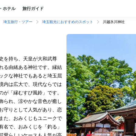
・ホテル
旅行ガイド
埼玉旅行・ツアー
埼玉観光におすすめのスポット
川越氷川神社
史を持ち、天皇が大和武尊
れる由緒ある神社です。縁結
ックな神社でもあると埼玉屈
境内は広大で、現代ならでは
のが「縁むすび風鈴」です。
飾られ、涼やかな音色が癒し
お守りとして人気があり、恋
また、おみくじもユニークで
有名で、おみくじを「釣る」
可愛らしいケースも人気が高