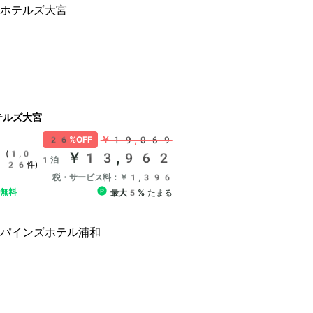
テルズ大宮
￥19,069
26%OFF
(1,0
￥13,962
1泊
26件)
税・サービス料：￥1,396
ル無料
最大5%
たまる