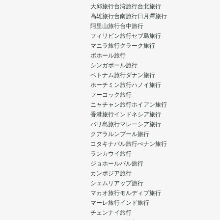
大邱旅行
台湾旅行
台北旅行
高雄旅行
台南旅行
日月潭旅行
阿里山旅行
台中旅行
フィリピン旅行
セブ島旅行
マニラ旅行
クラーク旅行
ボホール旅行
シンガポール旅行
ベトナム旅行
ダナン旅行
ホーチミン旅行
ハノイ旅行
フーコック旅行
ニャチャン旅行
ホイアン旅行
香港旅行
インドネシア旅行
バリ島旅行
マレーシア旅行
クアラルンプール旅行
コタキナバル旅行
ぺナン旅行
ランカウイ旅行
ジョホールバル旅行
カンボジア旅行
シェムリアップ旅行
マカオ旅行
モルディブ旅行
マーレ旅行
インド旅行
チェンナイ旅行