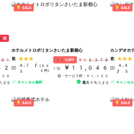
SALE
SALE
4室
ホテルメトロポリタンさいたま新都心
カンデオホ
401
￥13,378
17%OFF
4.7 /
4.4
(86
82
￥11,046
1泊
4件)
5
/ 5
128
税・サービス料：￥1,105
キャンセル無料
キャンセ
たまる
最大5%
たまる
SALE
SALE