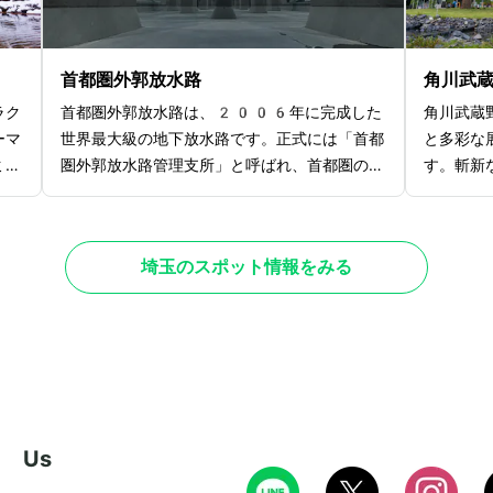
る秋
す。昭和初期の雰囲気が漂い、子供から大人ま
水遊びが
との
で楽しめる様々な駄菓子が並んでいます。カラ
節ごとの
折々
フルな飴やせんべい、手作りの人形焼きなど、
ウィンイ
首都圏外郭放水路
角川武
季を
昔懐かしいお菓子が豊富に揃っており、食べ歩
時期で異
ラク
首都圏外郭放水路は、2006年に完成した
角川武蔵
きを楽しむのもおすすめです。
す。
ーマ
世界最大級の地下放水路です。正式には「首都
と多彩な
ミン
圏外郭放水路管理支所」と呼ばれ、首都圏の洪
す。斬新
子ど
水対策の一環として建設されました。巨大な地
ており、
ーク
下施設は、主に中小河川の氾濫を防ぐための設
川武蔵野
ーミ
計です。全長6.3kmに及ぶトンネルは、深さ
ばれる巨
埼玉のスポット情報をみる
らし
50mの地下に設置され、巨大な円筒形の立
たる本棚
物語
坑（たてこう）や、圧倒的なスケールの「調圧
おり、圧
「お
水槽」が特徴です。調圧水槽は広大な空間で、
特別展示
地」
「地下神殿」とも呼ばれています。また、首都
足を運ん
トラ
圏外郭放水路は見学ツアーが開催されているの
す。また
でし
がおすすめポイント。専門ガイドが施設の機能
ており、
るの
や役割について詳しく説明しながら案内してく
ルの展示
w Us
入し
れます。ツアーは事前予約制なので、気になる
ニメミュ
人は早めにチェックしておくのがいいでしょ
展が行わ