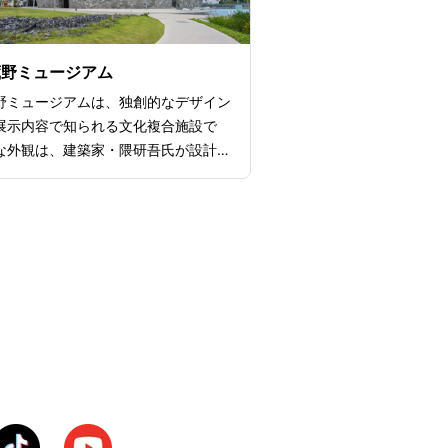
楽しめるのも魅力です。夏以外にも季
イベントが充実しており、秋にはハロ
ベント、冬にはイルミネーションなど
蔵野ミュージアム
なる楽しさを感じられるスポットで
野ミュージアムは、独創的なデザイン
展示内容で知られる文化複合施設で
な外観は、建築家・隈研吾氏が設計し
建築ファンも必見のスポットです。角
ミュージアムの特徴は、本棚劇場と呼
大な書架。高さ8m、幅45mにわ
には、約5万冊の書籍が収められて
倒的なスケールを誇ります。定期的に
やイベントが行われているので、何度
でも飽きないのが嬉しいポイントで
、多目的ホールやギャラリーも併設し
アート、文学、映画など様々なジャン
やイベントが開催されます。特にEJア
ージアムでは、アニメやマンガの企画
れ、ファンにはたまらない内容が盛り