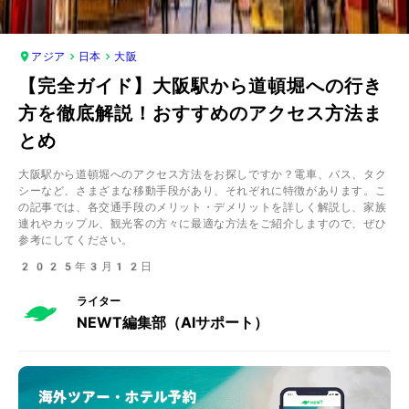
アジア
日本
大阪
【完全ガイド】大阪駅から道頓堀への行き
方を徹底解説！おすすめのアクセス方法ま
とめ
大阪駅から道頓堀へのアクセス方法をお探しですか？電車、バス、タク
シーなど、さまざまな移動手段があり、それぞれに特徴があります。こ
の記事では、各交通手段のメリット・デメリットを詳しく解説し、家族
連れやカップル、観光客の方々に最適な方法をご紹介しますので、ぜひ
参考にしてください。
2025年3月12日
ライター
NEWT編集部（AIサポート）