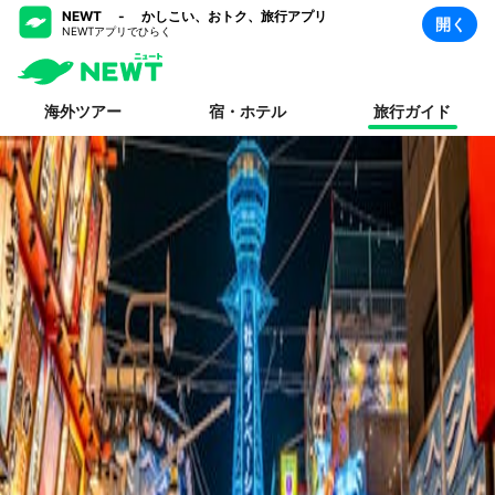
NEWT - かしこい、おトク、旅行アプリ
開く
NEWTアプリでひらく
海外ツアー
宿・ホテル
旅行ガイド