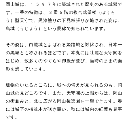
岡山城は、1597年に築城された歴史のある城郭で
す。一番の特徴は、3重6階の複合式望楼（ぼうろ
う）型天守で、黒漆塗りの下見板張りが施された姿は、
烏城（うじょう）という愛称で知られています。
その姿は、白鷺城とよばれる姫路城と対比され、日本一
の黒城とも称されるほどです。本丸には壮麗な天守閣を
はじめ、数多くのやぐらや御殿が並び、当時のままの面
影を残しています。
建物のいたるところに、戦への備えが見られるのも、岡
山城の見どころです。また、天守閣の上階からは、岡山
の街並みと、北に広がる岡山後楽園を一望できます。春
には城下の桜並木が咲き競い、秋には城内の紅葉も見事
です。