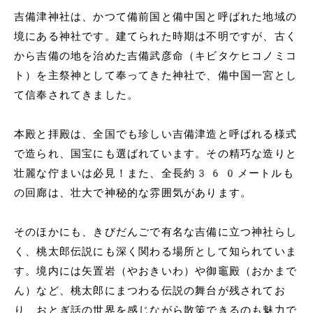
吉備津神社は、かつて備前国と備中国と呼ばれた地域の
境にある神社です。建てられた時期は不明ですが、古く
から吉備の地を治めた吉備武彦命（キビタケヒコノミコ
ト）を主祭神として奉ってきた神社で、備中国一宮とし
て信奉されてきました。
本殿と拝殿は、全国でも珍しい吉備津造と呼ばれる様式
で造られ、国宝にも選ばれています。その精巧な造りと
壮麗な佇まいは必見！また、全長約360メートルも
の回廊は、壮大で神秘的な雰囲気があります。
そのほかにも、きびだんごで有名な吉備に立つ神社らし
く、桃太郎伝説にも深く関わる場所として知られていま
す。境内には矢置岩（やおきいわ）や御竈殿（おかまで
ん）など、桃太郎にまつわる伝説の舞台が残されてお
り、おとぎ話の世界を感じながら散策できるのも魅力で