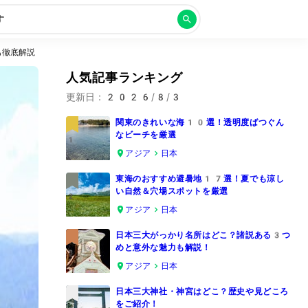
す
も徹底解説
人気記事ランキング
更新日：
2026/8/3
関東のきれいな海10選！透明度ばつぐん
なビーチを厳選
1
アジア
日本
東海のおすすめ避暑地17選！夏でも涼し
い自然＆穴場スポットを厳選
2
アジア
日本
日本三大がっかり名所はどこ？諸説ある3つ
めと意外な魅力も解説！
3
アジア
日本
日本三大神社・神宮はどこ？歴史や見どころ
をご紹介！