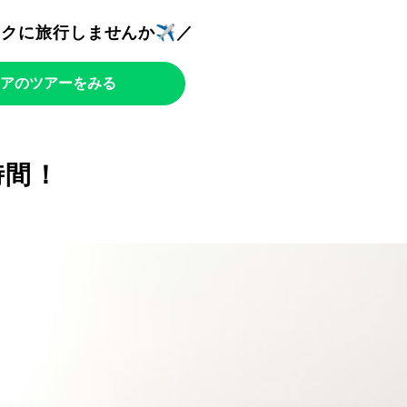
トクに旅行しませんか✈️／
アのツアーをみる
時間！