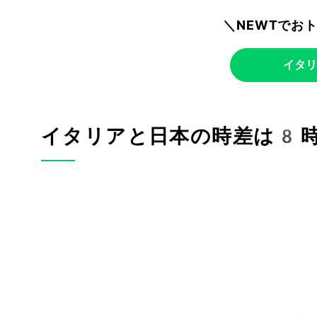
＼NEWTでお
イタリ
イタリアと日本の時差は8