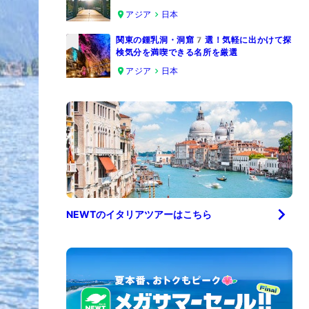
4
アジア
日本
関東の鍾乳洞・洞窟7選！気軽に出かけて探
検気分を満喫できる名所を厳選
5
アジア
日本
NEWTの
イタリア
ツアーはこちら