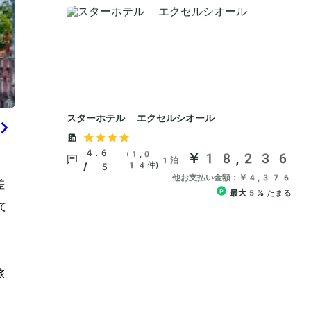
差
て
旅