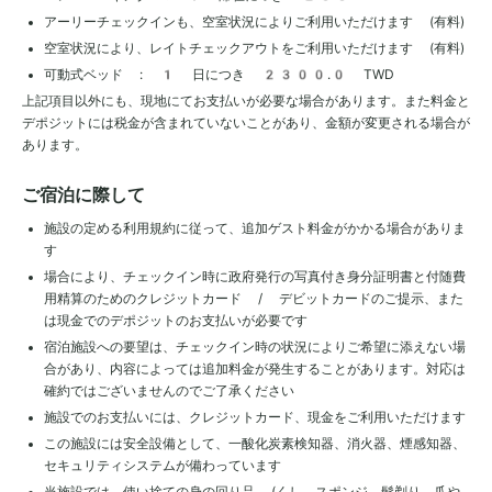
アーリーチェックインも、空室状況によりご利用いただけます (有料)
空室状況により、レイトチェックアウトをご利用いただけます (有料)
可動式ベッド : 1 日につき 2300.0 TWD
上記項目以外にも、現地にてお支払いが必要な場合があります。また料金と
デポジットには税金が含まれていないことがあり、金額が変更される場合が
あります。
ご宿泊に際して
施設の定める利用規約に従って、追加ゲスト料金がかかる場合がありま
す
場合により、チェックイン時に政府発行の写真付き身分証明書と付随費
用精算のためのクレジットカード / デビットカードのご提示、また
は現金でのデポジットのお支払いが必要です
宿泊施設への要望は、チェックイン時の状況によりご希望に添えない場
合があり、内容によっては追加料金が発生することがあります。対応は
確約ではございませんのでご了承ください
施設でのお支払いには、クレジットカード、現金をご利用いただけます
この施設には安全設備として、一酸化炭素検知器、消火器、煙感知器、
セキュリティシステムが備わっています
当施設では、使い捨ての身の回り品 (くし、スポンジ、髭剃り、爪や