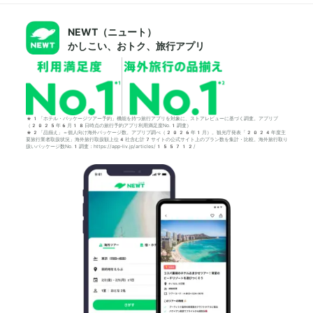
NEWT（ニュート）
かしこい、おトク、旅行アプリ
*1「ホテル・パッケージツアー予約」機能を持つ旅行アプリを対象に、ストアレビューに基づく調査。アプリブ
（2025年6月18日時点の旅行予約アプリ利用満足度No.1調査）
*2「品揃え」＝個人向け海外パッケージ数。アプリブ調べ（2026年1月）。観光庁発表「2024年度主
要旅行業者取扱状況」海外旅行取扱額上位4社含む計7サイトの公式サイト上のプラン数を集計・比較。海外旅行取り
扱いパッケージ数No.1調査：https://app-liv.jp/articles/155712/