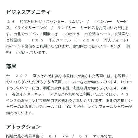
ビジネスアメニティ
24 時間対応ビジネスセンター、リムジン / タウンカー サービ
ス、ドライクリーニング / ランドリー サービスをお使いいただけま
す。台北でのイベント開催には、このホテル の会議スペース、会議室な
ど総面積 1165 平方メートル (12540 平方フィート)
のイベント設備をご利用いただけます。敷地内にはセルフパーキング (無
料) が備わっています。
部屋
全 207 室のそれぞれ異なる装飾のが施された客室には、お客様に
おくつろぎいただけるよう冷蔵庫、ミニバーなどが備わっています。ピロー
トップのベッドには、羽毛の掛け布団、高級寝具が備わっています。WiFi
/ 有線インターネット アクセスを無料でご利用いただけるほか、42
インチの液晶テレビで衛星放送の番組をご覧いただけます。個別の浴槽とシ
ャワーのある専用バスルームには、深めの浴槽、レインフォールシャワーが
備わっています。
アトラクション
距離の最小表示単位は 0.1 km / 0.1 マイルです。