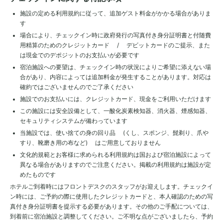
施設の定める利用規約に従って、追加ゲスト料金がかかる場合がありま
す
場合により、チェックイン時に政府発行の写真付き身分証明書と付随費
用精算のためのクレジットカード / デビットカードのご提示、また
は現金でのデポジットのお支払いが必要です
宿泊施設への要望は、チェックイン時の状況によりご希望に添えない場
合があり、内容によっては追加料金が発生することがあります。対応は
確約ではございませんのでご了承ください
施設でのお支払いには、クレジットカード、現金をご利用いただけます
この施設には安全設備として、一酸化炭素検知器、消火器、煙感知器、
セキュリティシステムが備わっています
当施設では、使い捨ての身の回り品 (くし、スポンジ、髭剃り、爪や
すり、靴磨き用の布など) はご用意しておりません
文化的規範とお客様に求められる利用規約は国および宿泊施設によって
異なる場合がありますのでご注意ください。掲載の利用規約は施設が定
めたものです
ホテルご到着時にはフロントデスクのスタッフがお迎えします。チェックイ
ン時には、ご予約の際に使用したクレジットカードと、本人確認のための写
真付き身分証明書を提示する必要があります。その他のご手配については、
到着前に宿泊施設と調整してください。ご不明な点がございましたら、予約