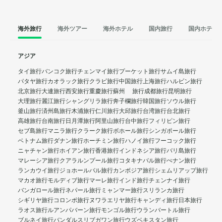
海外旅行
海外ツアー
海外ホテル
国内旅行
国内ホテル
アジア
タイ旅行
バンコク旅行
チェンマイ旅行
プーケット旅行
サムイ島旅行
パタヤ旅行
カオラック旅行
クラビ旅行
中国旅行
上海旅行
ハルビン旅行
北京旅行
大連旅行
西安旅行
重慶旅行
蘇州 旅行
成都旅行
昆明旅行
大理旅行
麗江旅行
シャングリラ旅行
奔子欄旅行
韓国旅行
ソウル旅行
釜山旅行
済州島旅行
木浦旅行
仁川旅行
大邱旅行
台湾旅行
台北旅行
高雄旅行
台南旅行
日月潭旅行
阿里山旅行
台中旅行
フィリピン旅行
セブ島旅行
マニラ旅行
クラーク旅行
ボホール旅行
シンガポール旅行
ベトナム旅行
ダナン旅行
ホーチミン旅行
ハノイ旅行
フーコック旅行
ニャチャン旅行
ホイアン旅行
香港旅行
インドネシア旅行
バリ島旅行
マレーシア旅行
クアラルンプール旅行
コタキナバル旅行
ぺナン旅行
ランカウイ旅行
ジョホールバル旅行
カンボジア旅行
シェムリアップ旅行
マカオ旅行
モルディブ旅行
マーレ旅行
インド旅行
チェンナイ旅行
バンガロール旅行
ネパール旅行
ミャンマー旅行
スリランカ旅行
シギリヤ旅行
コロンボ旅行
ヌワラエリヤ旅行
キャンディ旅行
日本旅行
ラオス旅行
ルアンパバーン旅行
モンゴル旅行
ウランバートル旅行
ブルネイ旅行
バンダルスリブガワン旅行
ウズベキスタン旅行