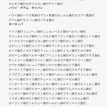
キルギス旅行
カザフスタン旅行
デリー旅行
ハワイ・グアム・サイパン
ハワイ旅行
ハワイ島旅行
マウイ島旅行
ホノルル旅行
カウアイ島旅行
グアム旅行
サイパン旅行
パラオ旅行
ヨーロッパ
ドイツ旅行
ミュンヘン旅行
ニュルンベルク旅行
ベルリン旅行
デュッセルドルフ旅行
ハンブルク旅行
フランス旅行
パリ旅行
ニース旅行
ストラスブール旅行
リヨン旅行
イギリス旅行
ロンドン旅行
エディンバラ旅行
リバプール旅行
マンチェスター旅行
イタリア旅行
ローマ旅行
ベネチア旅行
フィレンツェ旅行
ミラノ旅行
ナポリ旅行
ボローニャ旅行
ベルギー旅行
ブリュッセル旅行
ギリシャ旅行
アテネ旅行
サントリーニ島旅行
スペイン旅行
バルセロナ旅行
マドリード旅行
グラナダ旅行
バレンシア旅行
ジローナ旅行
セビリア旅行
オーストリア旅行
ウィーン旅行
ザルツブルク旅行
クロアチア旅行
ドブロブニク旅行
フィンランド旅行
ヘルシンキ旅行
ロヴァニエミ旅行
タンペレ旅行
スイス旅行
チューリッヒ旅行
バーゼル旅行
インターラーケン旅行
モントルー旅行
ツェルマット旅行
ルツェルン旅行
サンモリッツ旅行
ルガーノ旅行
オランダ旅行
アムステルダム旅行
ハンガリー旅行
ブダペスト旅行
チェコ旅行
プラハ旅行
ポルトガル旅行
リスボン旅行
ポルト旅行
スウェーデン旅行
ストックホルム旅行
ポーランド旅行
ノルウェー旅行
ベルゲン旅行
デンマーク旅行