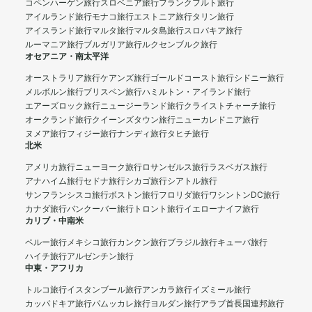
コペンハーゲン旅行
スロベニア旅行
フランクフルト旅行
アイルランド旅行
モナコ旅行
エストニア旅行
タリン旅行
アイスランド旅行
マルタ旅行
マルタ島旅行
スロバキア旅行
ルーマニア旅行
ブルガリア旅行
ルクセンブルク旅行
オセアニア・南太平洋
オーストラリア旅行
ケアンズ旅行
ゴールドコースト旅行
シドニー旅行
メルボルン旅行
ブリスベン旅行
ハミルトン・アイランド旅行
エアーズロック旅行
ニュージーランド旅行
クライストチャーチ旅行
オークランド旅行
クイーンズタウン旅行
ニューカレドニア旅行
ヌメア旅行
フィジー旅行
ナンディ旅行
タヒチ旅行
北米
アメリカ旅行
ニューヨーク旅行
ロサンゼルス旅行
ラスベガス旅行
アナハイム旅行
セドナ旅行
シカゴ旅行
シアトル旅行
サンフランシスコ旅行
ボストン旅行
フロリダ旅行
ワシントンDC旅行
カナダ旅行
バンクーバー旅行
トロント旅行
イエローナイフ旅行
カリブ・中南米
ペルー旅行
メキシコ旅行
カンクン旅行
ブラジル旅行
キューバ旅行
ハイチ旅行
アルゼンチン旅行
中東・アフリカ
トルコ旅行
イスタンブール旅行
アンカラ旅行
イズミール旅行
カッパドキア旅行
パムッカレ旅行
ヨルダン旅行
アラブ首長国連邦旅行