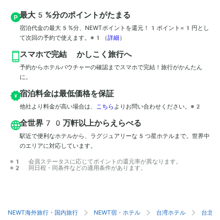
最大5%分のポイントがたまる
宿泊代金の最大5%分、NEWTポイントを還元！1ポイント=1円とし
て次回の予約で使えます。※1
（
詳細
）
スマホで完結 かしこく旅行へ
予約からホテルバウチャーの確認までスマホで完結！旅行がかんたん
に。
宿泊料金は最低価格を保証
他社より料金が高い場合は、
こちら
よりお問い合わせください。※2
全世界70万軒以上からえらべる
駅近で便利なホテルから、ラグジュアリーな5つ星ホテルまで。世界中
のエリアに対応しています。
※1 会員ステータスに応じてポイントの還元率が異なります。

※2 同日程・同条件などの適用条件があります。
NEWT海外旅行・国内旅行
NEWT宿・ホテル
台湾ホテル
台北ホ