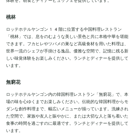
体験を。朝食とディナービュッフェを提供しています。
桃林
ロッテホテルヤンゴン14階に位置する中国料理レストラン
「桃林」では、息をのむような美しい景色と共に本格中華を堪能
できます。フカヒレやツバメの巣など高級食材を用いた料理は、
世界一流のシェフが手掛ける逸品。優雅な空間で、記憶に残る新
しい味覚体験をお楽しみください。ランチとディナーを提供して
います。
無窮花
ロッテホテルヤンゴン内の韓国料理レストラン「無窮花」で、本
場の味を心ゆくまでお楽しみください。伝統的な韓国料理からモ
ダンな創作料理まで、幅広いメニューが揃っています。洗練され
た空間で、家族や友人と賑やかに、または大切な人と落ち着いた
食事の時間を過ごすのに最適です。ランチとディナーを提供して
います。