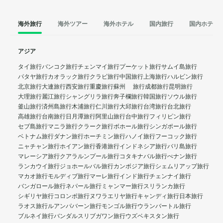
海外旅行
海外ツアー
海外ホテル
国内旅行
国内ホテル
アジア
タイ旅行
バンコク旅行
チェンマイ旅行
プーケット旅行
サムイ島旅行
パタヤ旅行
カオラック旅行
クラビ旅行
中国旅行
上海旅行
ハルビン旅行
北京旅行
大連旅行
西安旅行
重慶旅行
蘇州 旅行
成都旅行
昆明旅行
大理旅行
麗江旅行
シャングリラ旅行
奔子欄旅行
韓国旅行
ソウル旅行
釜山旅行
済州島旅行
木浦旅行
仁川旅行
大邱旅行
台湾旅行
台北旅行
高雄旅行
台南旅行
日月潭旅行
阿里山旅行
台中旅行
フィリピン旅行
セブ島旅行
マニラ旅行
クラーク旅行
ボホール旅行
シンガポール旅行
ベトナム旅行
ダナン旅行
ホーチミン旅行
ハノイ旅行
フーコック旅行
ニャチャン旅行
ホイアン旅行
香港旅行
インドネシア旅行
バリ島旅行
マレーシア旅行
クアラルンプール旅行
コタキナバル旅行
ぺナン旅行
ランカウイ旅行
ジョホールバル旅行
カンボジア旅行
シェムリアップ旅行
マカオ旅行
モルディブ旅行
マーレ旅行
インド旅行
チェンナイ旅行
バンガロール旅行
ネパール旅行
ミャンマー旅行
スリランカ旅行
シギリヤ旅行
コロンボ旅行
ヌワラエリヤ旅行
キャンディ旅行
日本旅行
ラオス旅行
ルアンパバーン旅行
モンゴル旅行
ウランバートル旅行
ブルネイ旅行
バンダルスリブガワン旅行
ウズベキスタン旅行