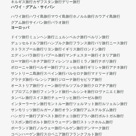
キルギス旅行
カザフスタン旅行
デリー旅行
ハワイ・グアム・サイパン
ハワイ旅行
ハワイ島旅行
マウイ島旅行
ホノルル旅行
カウアイ島旅行
グアム旅行
サイパン旅行
パラオ旅行
ヨーロッパ
ドイツ旅行
ミュンヘン旅行
ニュルンベルク旅行
ベルリン旅行
デュッセルドルフ旅行
ハンブルク旅行
フランス旅行
パリ旅行
ニース旅行
ストラスブール旅行
リヨン旅行
イギリス旅行
ロンドン旅行
エディンバラ旅行
リバプール旅行
マンチェスター旅行
イタリア旅行
ローマ旅行
ベネチア旅行
フィレンツェ旅行
ミラノ旅行
ナポリ旅行
ボローニャ旅行
ベルギー旅行
ブリュッセル旅行
ギリシャ旅行
アテネ旅行
サントリーニ島旅行
スペイン旅行
バルセロナ旅行
マドリード旅行
グラナダ旅行
バレンシア旅行
ジローナ旅行
セビリア旅行
オーストリア旅行
ウィーン旅行
ザルツブルク旅行
クロアチア旅行
ドブロブニク旅行
フィンランド旅行
ヘルシンキ旅行
ロヴァニエミ旅行
タンペレ旅行
スイス旅行
チューリッヒ旅行
バーゼル旅行
インターラーケン旅行
モントルー旅行
ツェルマット旅行
ルツェルン旅行
サンモリッツ旅行
ルガーノ旅行
オランダ旅行
アムステルダム旅行
ハンガリー旅行
ブダペスト旅行
チェコ旅行
プラハ旅行
ポルトガル旅行
リスボン旅行
ポルト旅行
スウェーデン旅行
ストックホルム旅行
ポーランド旅行
ノルウェー旅行
ベルゲン旅行
デンマーク旅行
コペンハーゲン旅行
スロベニア旅行
フランクフルト旅行