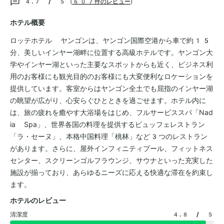
4.7 / 5
(
607件のレビュー
)
ホテル概要
ロッテホテル ヤンゴンは、ヤンゴン国際空港から車で約15
分、美しいインヤー湖畔に位置する高級ホテルです。ヤンゴン大
学やインヤー湖といった主要なスポットからも近く、ビジネス利
用のお客様にも観光目的のお客様にも大変便利なロケーションを
提供しています。客室からはヤンゴン全土でも屈指のインヤー湖
の眺望が広がり、心安らぐひとときを過ごせます。ホテル内に
は、旅の疲れを癒やす大浴場をはじめ、フルサービススパ「Nad
ia Spa」、世界各国の料理を提供するビュッフェレストラン
「ラ・セーヌ」、本格中国料理「桃林」など3つのレストラン
があります。さらに、屋外インフィニティプール、フィットネス
センター、スクリーンゴルフラウンジ、サウナといった充実した
施設が揃っており、あらゆるニーズに応える快適な滞在を約束し
ます。
ホテルのレビュー
清潔度
4.8
/ 5