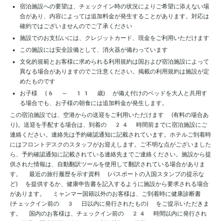
宿泊施設への要望は、チェックイン時の状況によりご希望に添えない場
合があり、内容によっては追加料金が発生することがあります。対応は
確約ではございませんのでご了承ください
施設でのお支払いには、クレジットカード、現金をご利用いただけます
この施設には安全設備として、消火器が備わっています
文化的規範とお客様に求められる利用規約は国および宿泊施設によって
異なる場合がありますのでご注意ください。掲載の利用規約は施設が定
めたものです
お子様 (6 ～ 11 歳) が備え付けのベッドを大人と共用す
る場合でも、お子様の朝食には追加料金が発生します。
この宿泊施設では、空港からの送迎をご利用いただけます (有料の場合あ
り)。送迎を手配する場合は、到着の 24 時間前までに宿泊施設にご
連絡ください。連絡先は予約確認通知に記載されています。ホテルご到着時
にはフロントデスクのスタッフがお迎えします。ご不明な点がございました
ら、予約確認通知に記載されている連絡先までご連絡ください。施設から提
供された情報は、自動翻訳ツールを使用して翻訳されている場合がありま
す。 最近の旅行履歴を示す資料 (パスポートの入国スタンプの提示な
ど) を提供するか、健康申告書を記入するように施設から要求される場合
があります。 ミャンマー国籍以外のお客様は、ご到着時に健康診断書
(チェックイン前の 3 日以内に発行されたもの) をご提示いただきま
す。 国内のお客様は、チェックイン前の 24 時間以内に発行され