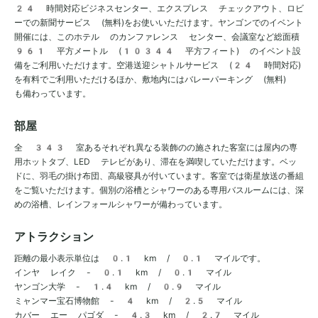
24 時間対応ビジネスセンター、エクスプレス チェックアウト、ロビ
ーでの新聞サービス (無料)をお使いいただけます。ヤンゴンでのイベント
開催には、このホテル のカンファレンス センター、会議室など総面積
961 平方メートル (10344 平方フィート) のイベント設
備をご利用いただけます。空港送迎シャトルサービス (24 時間対応)
を有料でご利用いただけるほか、敷地内にはバレーパーキング (無料)
も備わっています。
部屋
全 343 室あるそれぞれ異なる装飾のの施された客室には屋内の専
用ホットタブ、LED テレビがあり、滞在を満喫していただけます。ベッ
ドに、羽毛の掛け布団、高級寝具が付いています。客室では衛星放送の番組
をご覧いただけます。個別の浴槽とシャワーのある専用バスルームには、深
めの浴槽、レインフォールシャワーが備わっています。
アトラクション
距離の最小表示単位は 0.1 km / 0.1 マイルです。
インヤ レイク - 0.1 km / 0.1 マイル
ヤンゴン大学 - 1.4 km / 0.9 マイル
ミャンマー宝石博物館 - 4 km / 2.5 マイル
カバー エー パゴダ - 4.3 km / 2.7 マイル