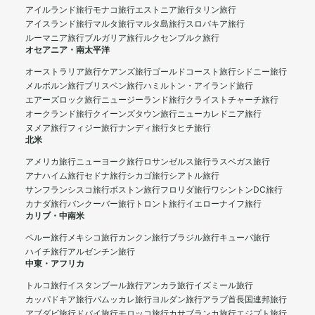
アイルランド旅行
モナコ旅行
エストニア旅行
タリン旅行
アイスランド旅行
マルタ旅行
マルタ島旅行
スロバキア旅行
ルーマニア旅行
ブルガリア旅行
ルクセンブルク旅行
オセアニア・南太平洋
オーストラリア旅行
ケアンズ旅行
ゴールドコースト旅行
シドニー旅行
メルボルン旅行
ブリスベン旅行
ハミルトン・アイランド旅行
エアーズロック旅行
ニュージーランド旅行
クライストチャーチ旅行
オークランド旅行
クイーンズタウン旅行
ニューカレドニア旅行
ヌメア旅行
フィジー旅行
ナンディ旅行
タヒチ旅行
北米
アメリカ旅行
ニューヨーク旅行
ロサンゼルス旅行
ラスベガス旅行
アナハイム旅行
セドナ旅行
シカゴ旅行
シアトル旅行
サンフランシスコ旅行
ボストン旅行
フロリダ旅行
ワシントンDC旅行
カナダ旅行
バンクーバー旅行
トロント旅行
イエローナイフ旅行
カリブ・中南米
ペルー旅行
メキシコ旅行
カンクン旅行
ブラジル旅行
キューバ旅行
ハイチ旅行
アルゼンチン旅行
中東・アフリカ
トルコ旅行
イスタンブール旅行
アンカラ旅行
イズミール旅行
カッパドキア旅行
パムッカレ旅行
ヨルダン旅行
アラブ首長国連邦旅行
アブダビ旅行
ドバイ旅行
モロッコ旅行
カサブランカ旅行
エジプト旅行