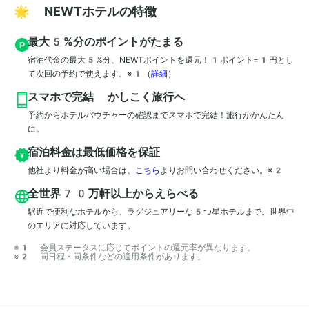
🌟 NEWTホテルの特徴
最大5%分のポイントがたまる
宿泊代金の最大5%分、NEWTポイントを還元！1ポイント=1円とし
て次回の予約で使えます。※1
（
詳細
）
スマホで完結 かしこく旅行へ
予約からホテルバウチャーの確認までスマホで完結！旅行がかんたん
に。
宿泊料金は最低価格を保証
他社より料金が高い場合は、
こちら
よりお問い合わせください。※2
全世界70万軒以上からえらべる
駅近で便利なホテルから、ラグジュアリーな5つ星ホテルまで。世界中
のエリアに対応しています。
※1 会員ステータスに応じてポイントの還元率が異なります。

※2 同日程・同条件などの適用条件があります。