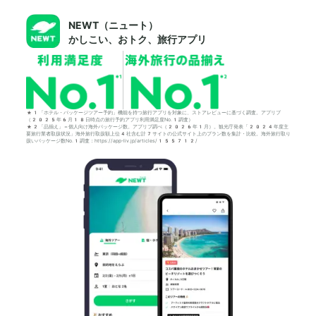
NEWT（ニュート）
かしこい、おトク、旅行アプリ
*1「ホテル・パッケージツアー予約」機能を持つ旅行アプリを対象に、ストアレビューに基づく調査。アプリブ
（2025年6月18日時点の旅行予約アプリ利用満足度No.1調査）
*2「品揃え」＝個人向け海外パッケージ数。アプリブ調べ（2026年1月）。観光庁発表「2024年度主
要旅行業者取扱状況」海外旅行取扱額上位4社含む計7サイトの公式サイト上のプラン数を集計・比較。海外旅行取り
扱いパッケージ数No.1調査：https://app-liv.jp/articles/155712/