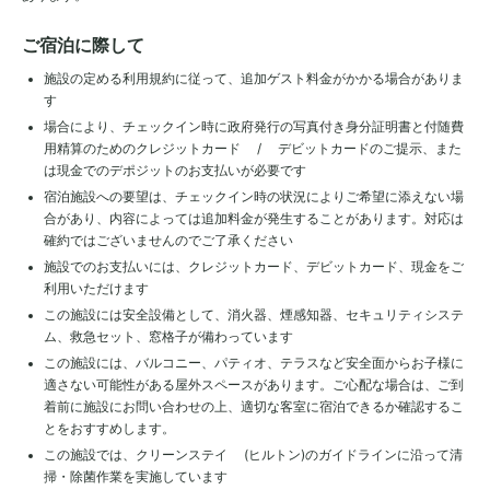
ご宿泊に際して
施設の定める利用規約に従って、追加ゲスト料金がかかる場合がありま
す
場合により、チェックイン時に政府発行の写真付き身分証明書と付随費
用精算のためのクレジットカード / デビットカードのご提示、また
は現金でのデポジットのお支払いが必要です
宿泊施設への要望は、チェックイン時の状況によりご希望に添えない場
合があり、内容によっては追加料金が発生することがあります。対応は
確約ではございませんのでご了承ください
施設でのお支払いには、クレジットカード、デビットカード、現金をご
利用いただけます
この施設には安全設備として、消火器、煙感知器、セキュリティシステ
ム、救急セット、窓格子が備わっています
この施設には、バルコニー、パティオ、テラスなど安全面からお子様に
適さない可能性がある屋外スペースがあります。ご心配な場合は、ご到
着前に施設にお問い合わせの上、適切な客室に宿泊できるか確認するこ
とをおすすめします。
この施設では、クリーンステイ (ヒルトン)のガイドラインに沿って清
掃・除菌作業を実施しています