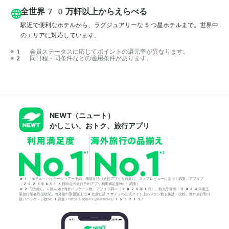
全世界70万軒以上からえらべる
駅近で便利なホテルから、ラグジュアリーな5つ星ホテルまで。世界中
のエリアに対応しています。
※1 会員ステータスに応じてポイントの還元率が異なります。

※2 同日程・同条件などの適用条件があります。
NEWT（ニュート）
かしこい、おトク、旅行アプリ
*1「ホテル・パッケージツアー予約」機能を持つ旅行アプリを対象に、ストアレビューに基づく調査。アプリブ
（2025年6月18日時点の旅行予約アプリ利用満足度No.1調査）
*2「品揃え」＝個人向け海外パッケージ数。アプリブ調べ（2026年1月）。観光庁発表「2024年度主
要旅行業者取扱状況」海外旅行取扱額上位4社含む計7サイトの公式サイト上のプラン数を集計・比較。海外旅行取り
扱いパッケージ数No.1調査：https://app-liv.jp/articles/155712/