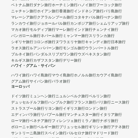
ベトナム旅行
ダナン旅行
ホーチミン旅行
ハノイ旅行
フーコック旅行
ニャチャン旅行
ホイアン旅行
香港旅行
インドネシア旅行
バリ島旅行
マレーシア旅行
クアラルンプール旅行
コタキナバル旅行
ぺナン旅行
ランカウイ旅行
ジョホールバル旅行
カンボジア旅行
シェムリアップ旅行
マカオ旅行
モルディブ旅行
マーレ旅行
インド旅行
チェンナイ旅行
バンガロール旅行
ネパール旅行
ミャンマー旅行
スリランカ旅行
シギリヤ旅行
コロンボ旅行
ヌワラエリヤ旅行
キャンディ旅行
日本旅行
ラオス旅行
ルアンパバーン旅行
モンゴル旅行
ウランバートル旅行
ブルネイ旅行
バンダルスリブガワン旅行
ウズベキスタン旅行
キルギス旅行
カザフスタン旅行
デリー旅行
ハワイ・グアム・サイパン
ハワイ旅行
ハワイ島旅行
マウイ島旅行
ホノルル旅行
カウアイ島旅行
グアム旅行
サイパン旅行
パラオ旅行
ヨーロッパ
ドイツ旅行
ミュンヘン旅行
ニュルンベルク旅行
ベルリン旅行
デュッセルドルフ旅行
ハンブルク旅行
フランス旅行
パリ旅行
ニース旅行
ストラスブール旅行
リヨン旅行
イギリス旅行
ロンドン旅行
エディンバラ旅行
リバプール旅行
マンチェスター旅行
イタリア旅行
ローマ旅行
ベネチア旅行
フィレンツェ旅行
ミラノ旅行
ナポリ旅行
ボローニャ旅行
ベルギー旅行
ブリュッセル旅行
ギリシャ旅行
アテネ旅行
サントリーニ島旅行
スペイン旅行
バルセロナ旅行
マドリード旅行