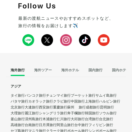
最新の渡航ニュースやおすすめスポットなど、
旅行の情報をお届けします✈️
海外旅行
海外ツアー
海外ホテル
国内旅行
国内ホテル
アジア
タイ旅行
バンコク旅行
チェンマイ旅行
プーケット旅行
サムイ島旅行
パタヤ旅行
カオラック旅行
クラビ旅行
中国旅行
上海旅行
ハルビン旅行
北京旅行
大連旅行
西安旅行
重慶旅行
蘇州 旅行
成都旅行
昆明旅行
大理旅行
麗江旅行
シャングリラ旅行
奔子欄旅行
韓国旅行
ソウル旅行
釜山旅行
済州島旅行
木浦旅行
仁川旅行
大邱旅行
台湾旅行
台北旅行
高雄旅行
台南旅行
日月潭旅行
阿里山旅行
台中旅行
フィリピン旅行
セブ島旅行
マニラ旅行
クラーク旅行
ボホール旅行
シンガポール旅行