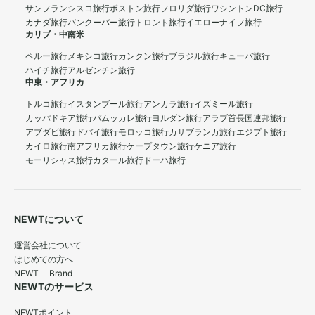
サンフランシスコ旅行
ボストン旅行
フロリダ旅行
ワシントンDC旅行
カナダ旅行
バンクーバー旅行
トロント旅行
イエローナイフ旅行
カリブ・中南米
ペルー旅行
メキシコ旅行
カンクン旅行
ブラジル旅行
キューバ旅行
ハイチ旅行
アルゼンチン旅行
中東・アフリカ
トルコ旅行
イスタンブール旅行
アンカラ旅行
イズミール旅行
カッパドキア旅行
パムッカレ旅行
ヨルダン旅行
アラブ首長国連邦旅行
アブダビ旅行
ドバイ旅行
モロッコ旅行
カサブランカ旅行
エジプト旅行
カイロ旅行
南アフリカ旅行
ケープタウン旅行
ケニア旅行
モーリシャス旅行
カタール旅行
ドーハ旅行
NEWTについて
運営会社について
はじめての方へ
NEWT Brand
NEWTのサービス
NEWTポイント