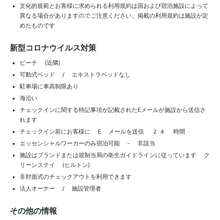
文化的規範とお客様に求められる利用規約は国および宿泊施設によって
異なる場合がありますのでご注意ください。掲載の利用規約は施設が定
めたものです
新型コロナウイルス対策
ビーチ (近隣)
可動式ベッド / エキストラベッドなし
駐車場に車高制限あり
海沿い
チェックインに関する特記事項が記載されたEメールが施設から送信さ
れます
チェックイン前にお客様に E メールを送信 24 時間
エッセンシャルワーカーのみ宿泊可能 - 非該当
施設はブランドまたは規制当局の衛生ガイドラインに従っています ク
リーンステイ (ヒルトン)
非対面式のチェックアウトを利用できます
法人オーナー / 施設管理者
その他の情報