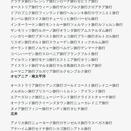
グラナダ旅行
バレンシア旅行
ジローナ旅行
セビリア旅行
オーストリア旅行
ウィーン旅行
ザルツブルク旅行
クロアチア旅行
ドブロブニク旅行
フィンランド旅行
ヘルシンキ旅行
ロヴァニエミ旅行
タンペレ旅行
スイス旅行
チューリッヒ旅行
バーゼル旅行
インターラーケン旅行
モントルー旅行
ツェルマット旅行
ルツェルン旅行
サンモリッツ旅行
ルガーノ旅行
オランダ旅行
アムステルダム旅行
ハンガリー旅行
ブダペスト旅行
チェコ旅行
プラハ旅行
ポルトガル旅行
リスボン旅行
ポルト旅行
スウェーデン旅行
ストックホルム旅行
ポーランド旅行
ノルウェー旅行
ベルゲン旅行
デンマーク旅行
コペンハーゲン旅行
スロベニア旅行
フランクフルト旅行
アイルランド旅行
モナコ旅行
エストニア旅行
タリン旅行
アイスランド旅行
マルタ旅行
マルタ島旅行
スロバキア旅行
ルーマニア旅行
ブルガリア旅行
ルクセンブルク旅行
オセアニア・南太平洋
オーストラリア旅行
ケアンズ旅行
ゴールドコースト旅行
シドニー旅行
メルボルン旅行
ブリスベン旅行
ハミルトン・アイランド旅行
エアーズロック旅行
ニュージーランド旅行
クライストチャーチ旅行
オークランド旅行
クイーンズタウン旅行
ニューカレドニア旅行
ヌメア旅行
フィジー旅行
ナンディ旅行
タヒチ旅行
北米
アメリカ旅行
ニューヨーク旅行
ロサンゼルス旅行
ラスベガス旅行
アナハイム旅行
セドナ旅行
シカゴ旅行
シアトル旅行