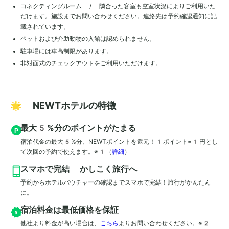
コネクティングルーム / 隣合った客室も空室状況によりご利用いた
だけます。施設までお問い合わせください。連絡先は予約確認通知に記
載されています。
ペットおよび介助動物の入館は認められません。
駐車場には車高制限があります。
非対面式のチェックアウトをご利用いただけます。
🌟 NEWTホテルの特徴
最大5%分のポイントがたまる
宿泊代金の最大5%分、NEWTポイントを還元！1ポイント=1円とし
て次回の予約で使えます。※1
（
詳細
）
スマホで完結 かしこく旅行へ
予約からホテルバウチャーの確認までスマホで完結！旅行がかんたん
に。
宿泊料金は最低価格を保証
他社より料金が高い場合は、
こちら
よりお問い合わせください。※2