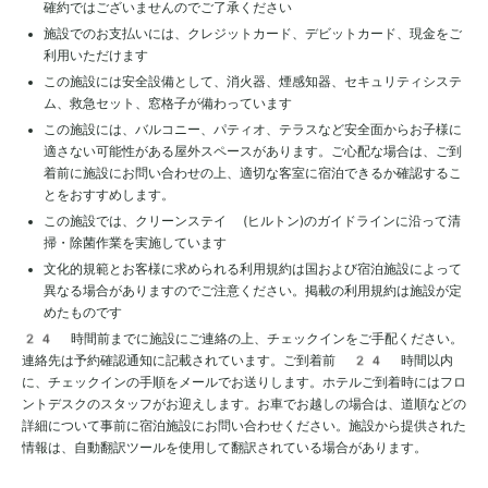
確約ではございませんのでご了承ください
施設でのお支払いには、クレジットカード、デビットカード、現金をご
利用いただけます
この施設には安全設備として、消火器、煙感知器、セキュリティシステ
ム、救急セット、窓格子が備わっています
この施設には、バルコニー、パティオ、テラスなど安全面からお子様に
適さない可能性がある屋外スペースがあります。ご心配な場合は、ご到
着前に施設にお問い合わせの上、適切な客室に宿泊できるか確認するこ
とをおすすめします。
この施設では、クリーンステイ (ヒルトン)のガイドラインに沿って清
掃・除菌作業を実施しています
文化的規範とお客様に求められる利用規約は国および宿泊施設によって
異なる場合がありますのでご注意ください。掲載の利用規約は施設が定
めたものです
24 時間前までに施設にご連絡の上、チェックインをご手配ください。
連絡先は予約確認通知に記載されています。ご到着前 24 時間以内
に、チェックインの手順をメールでお送りします。ホテルご到着時にはフロ
ントデスクのスタッフがお迎えします。お車でお越しの場合は、道順などの
詳細について事前に宿泊施設にお問い合わせください。施設から提供された
情報は、自動翻訳ツールを使用して翻訳されている場合があります。