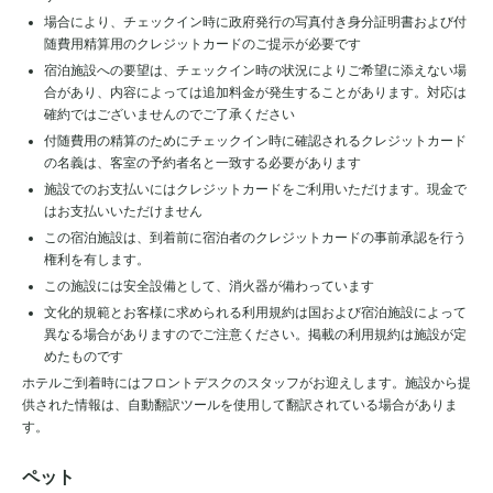
場合により、チェックイン時に政府発行の写真付き身分証明書および付
随費用精算用のクレジットカードのご提示が必要です
宿泊施設への要望は、チェックイン時の状況によりご希望に添えない場
合があり、内容によっては追加料金が発生することがあります。対応は
確約ではございませんのでご了承ください
付随費用の精算のためにチェックイン時に確認されるクレジットカード
の名義は、客室の予約者名と一致する必要があります
施設でのお支払いにはクレジットカードをご利用いただけます。現金で
はお支払いいただけません
この宿泊施設は、到着前に宿泊者のクレジットカードの事前承認を行う
権利を有します。
この施設には安全設備として、消火器が備わっています
文化的規範とお客様に求められる利用規約は国および宿泊施設によって
異なる場合がありますのでご注意ください。掲載の利用規約は施設が定
めたものです
ホテルご到着時にはフロントデスクのスタッフがお迎えします。施設から提
供された情報は、自動翻訳ツールを使用して翻訳されている場合がありま
す。
ペット