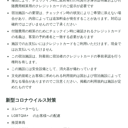
場合により、チェックイン時に政府発行の写真付き身分証明書および付
随費用精算用のクレジットカードのご提示が必要です
宿泊施設への要望は、チェックイン時の状況によりご希望に添えない場
合があり、内容によっては追加料金が発生することがあります。対応は
確約ではございませんのでご了承ください
付随費用の精算のためにチェックイン時に確認されるクレジットカード
の名義は、客室の予約者名と一致する必要があります
施設でのお支払いにはクレジットカードをご利用いただけます。現金で
はお支払いいただけません
この宿泊施設は、到着前に宿泊者のクレジットカードの事前承認を行う
権利を有します。
この施設には安全設備として、消火器が備わっています
文化的規範とお客様に求められる利用規約は国および宿泊施設によって
異なる場合がありますのでご注意ください。掲載の利用規約は施設が定
めたものです
新型コロナウイルス対策
エレベーターなし
LGBTQIA+ のお客様への配慮
推奨車両