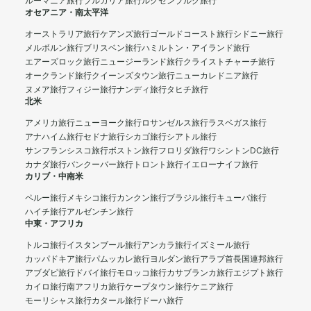
ルーマニア旅行
ブルガリア旅行
ルクセンブルク旅行
オセアニア・南太平洋
オーストラリア旅行
ケアンズ旅行
ゴールドコースト旅行
シドニー旅行
メルボルン旅行
ブリスベン旅行
ハミルトン・アイランド旅行
エアーズロック旅行
ニュージーランド旅行
クライストチャーチ旅行
オークランド旅行
クイーンズタウン旅行
ニューカレドニア旅行
ヌメア旅行
フィジー旅行
ナンディ旅行
タヒチ旅行
北米
アメリカ旅行
ニューヨーク旅行
ロサンゼルス旅行
ラスベガス旅行
アナハイム旅行
セドナ旅行
シカゴ旅行
シアトル旅行
サンフランシスコ旅行
ボストン旅行
フロリダ旅行
ワシントンDC旅行
カナダ旅行
バンクーバー旅行
トロント旅行
イエローナイフ旅行
カリブ・中南米
ペルー旅行
メキシコ旅行
カンクン旅行
ブラジル旅行
キューバ旅行
ハイチ旅行
アルゼンチン旅行
中東・アフリカ
トルコ旅行
イスタンブール旅行
アンカラ旅行
イズミール旅行
カッパドキア旅行
パムッカレ旅行
ヨルダン旅行
アラブ首長国連邦旅行
アブダビ旅行
ドバイ旅行
モロッコ旅行
カサブランカ旅行
エジプト旅行
カイロ旅行
南アフリカ旅行
ケープタウン旅行
ケニア旅行
モーリシャス旅行
カタール旅行
ドーハ旅行