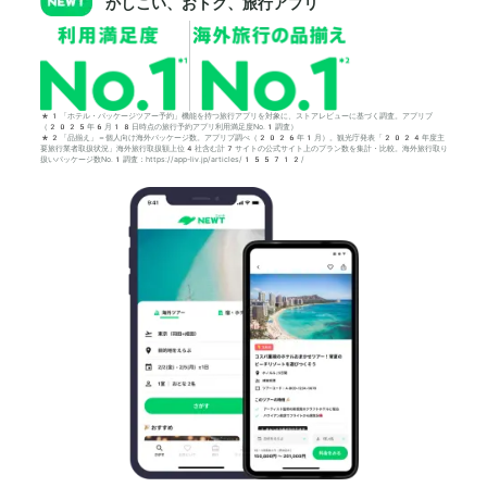
かしこい、おトク、旅行アプリ
*1「ホテル・パッケージツアー予約」機能を持つ旅行アプリを対象に、ストアレビューに基づく調査。アプリブ
（2025年6月18日時点の旅行予約アプリ利用満足度No.1調査）
*2「品揃え」＝個人向け海外パッケージ数。アプリブ調べ（2026年1月）。観光庁発表「2024年度主
要旅行業者取扱状況」海外旅行取扱額上位4社含む計7サイトの公式サイト上のプラン数を集計・比較。海外旅行取り
扱いパッケージ数No.1調査：https://app-liv.jp/articles/155712/