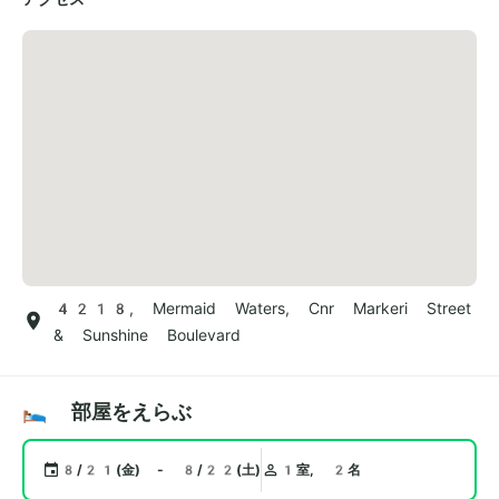
4218, Mermaid Waters, Cnr Markeri Street
& Sunshine Boulevard
🛌 部屋をえらぶ
8/21(金) - 8/22(土)
1室, 2名