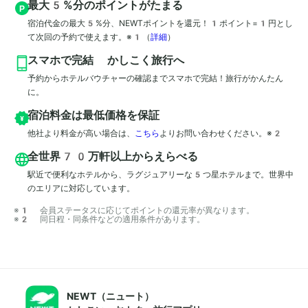
最大5%分のポイントがたまる
宿泊代金の最大5%分、NEWTポイントを還元！1ポイント=1円とし
て次回の予約で使えます。※1
（
詳細
）
スマホで完結 かしこく旅行へ
予約からホテルバウチャーの確認までスマホで完結！旅行がかんたん
に。
宿泊料金は最低価格を保証
他社より料金が高い場合は、
こちら
よりお問い合わせください。※2
全世界70万軒以上からえらべる
駅近で便利なホテルから、ラグジュアリーな5つ星ホテルまで。世界中
のエリアに対応しています。
※1 会員ステータスに応じてポイントの還元率が異なります。

※2 同日程・同条件などの適用条件があります。
NEWT（ニュート）