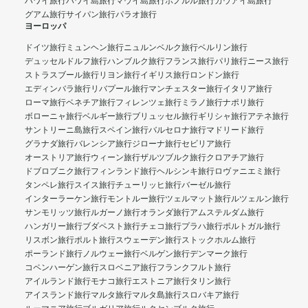
ハワイ旅行
ハワイ島旅行
マウイ島旅行
ホノルル旅行
カウアイ島旅行
グアム旅行
サイパン旅行
パラオ旅行
ヨーロッパ
ドイツ旅行
ミュンヘン旅行
ニュルンベルク旅行
ベルリン旅行
デュッセルドルフ旅行
ハンブルク旅行
フランス旅行
パリ旅行
ニース旅行
ストラスブール旅行
リヨン旅行
イギリス旅行
ロンドン旅行
エディンバラ旅行
リバプール旅行
マンチェスター旅行
イタリア旅行
ローマ旅行
ベネチア旅行
フィレンツェ旅行
ミラノ旅行
ナポリ旅行
ボローニャ旅行
ベルギー旅行
ブリュッセル旅行
ギリシャ旅行
アテネ旅行
サントリーニ島旅行
スペイン旅行
バルセロナ旅行
マドリード旅行
グラナダ旅行
バレンシア旅行
ジローナ旅行
セビリア旅行
オーストリア旅行
ウィーン旅行
ザルツブルク旅行
クロアチア旅行
ドブロブニク旅行
フィンランド旅行
ヘルシンキ旅行
ロヴァニエミ旅行
タンペレ旅行
スイス旅行
チューリッヒ旅行
バーゼル旅行
インターラーケン旅行
モントルー旅行
ツェルマット旅行
ルツェルン旅行
サンモリッツ旅行
ルガーノ旅行
オランダ旅行
アムステルダム旅行
ハンガリー旅行
ブダペスト旅行
チェコ旅行
プラハ旅行
ポルトガル旅行
リスボン旅行
ポルト旅行
スウェーデン旅行
ストックホルム旅行
ポーランド旅行
ノルウェー旅行
ベルゲン旅行
デンマーク旅行
コペンハーゲン旅行
スロベニア旅行
フランクフルト旅行
アイルランド旅行
モナコ旅行
エストニア旅行
タリン旅行
アイスランド旅行
マルタ旅行
マルタ島旅行
スロバキア旅行