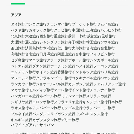
アジア
タイ旅行
バンコク旅行
チェンマイ旅行
プーケット旅行
サムイ島旅行
パタヤ旅行
カオラック旅行
クラビ旅行
中国旅行
上海旅行
ハルビン旅行
北京旅行
大連旅行
西安旅行
重慶旅行
蘇州 旅行
成都旅行
昆明旅行
大理旅行
麗江旅行
シャングリラ旅行
奔子欄旅行
韓国旅行
ソウル旅行
釜山旅行
済州島旅行
木浦旅行
仁川旅行
大邱旅行
台湾旅行
台北旅行
高雄旅行
台南旅行
日月潭旅行
阿里山旅行
台中旅行
フィリピン旅行
セブ島旅行
マニラ旅行
クラーク旅行
ボホール旅行
シンガポール旅行
ベトナム旅行
ダナン旅行
ホーチミン旅行
ハノイ旅行
フーコック旅行
ニャチャン旅行
ホイアン旅行
香港旅行
インドネシア旅行
バリ島旅行
マレーシア旅行
クアラルンプール旅行
コタキナバル旅行
ぺナン旅行
ランカウイ旅行
ジョホールバル旅行
カンボジア旅行
シェムリアップ旅行
マカオ旅行
モルディブ旅行
マーレ旅行
インド旅行
チェンナイ旅行
バンガロール旅行
ネパール旅行
ミャンマー旅行
スリランカ旅行
シギリヤ旅行
コロンボ旅行
ヌワラエリヤ旅行
キャンディ旅行
日本旅行
ラオス旅行
ルアンパバーン旅行
モンゴル旅行
ウランバートル旅行
ブルネイ旅行
バンダルスリブガワン旅行
ウズベキスタン旅行
キルギス旅行
カザフスタン旅行
デリー旅行
ハワイ・グアム・サイパン