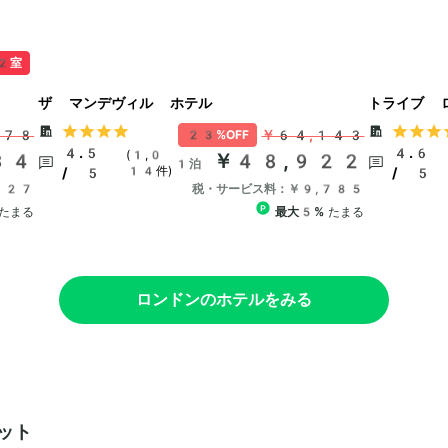
2室
ザ マンデヴィル ホテル
トライブ 
078
￥64,143
23%OFF
4.5
4.6
(1,0
34
￥48,922
1泊
14件)
/ 5
/ 5
727
税・サービス料：￥9,785
たまる
最大5%
たまる
ロンドンのホテルをみる
ット