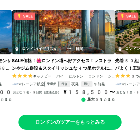
SALE
SALE
ロンドン(イギリス)
/
5〜9日間
ロンド
モンサ
SALE価格！🌺ロンドン塔へ好アクセス！レストラ
先着50組！
遊8日
ンやジム併設＆スタイリッシュな4つ星ホテルにス
パよく！王
テイ
ン
キャノピー バイ ヒルトン ロンドン シティ
3つ
発
マレーシア航空
夜発
午前発
マレーシ
乗継便
行き
帰り
800
¥158,500〜
おとな1名・5日間（燃油込み）
おとな1名・8
たまる
最大5%
たまる
ロンドンのツアーをもっとみる