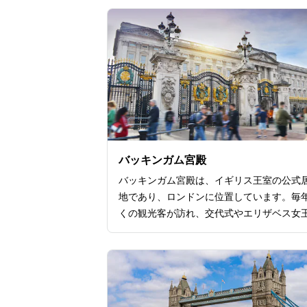
バッキンガム宮殿
バッキンガム宮殿は、イギリス王室の公式
地であり、ロンドンに位置しています。毎
くの観光客が訪れ、交代式やエリザベス女
誕生日パレードなど王室らしいイベントも
れます。 宮殿内部は、美しい家具や調度
品、絵画、彫刻などが展示されており、イ
ス王室の歴史を感じられる貴重な場所です
た、宮殿の庭園も美しく、天気が良い日は