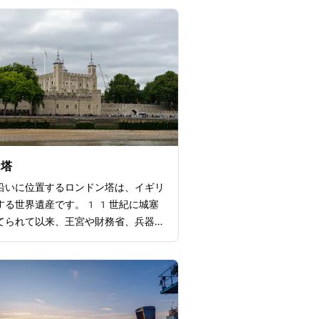
ン塔
沿いに位置するロンドン塔は、イギリ
する世界遺産です。11世紀に城塞
てられて以来、王宮や財務省、兵器庫
ざまな用途で利用されてきました。ロ
の中でも特に注目すべき場所は「クラ
エルの塔」です。塔内には英国王室の
示されており、その美しい輝きを眺め
けでなく、王家の伝統や歴史、威厳を