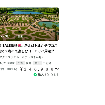
ン・パリ
/
8日間
SALE価格🌺ホテルはおまかせでコス
道の2都市で楽しむヨーロッパ周遊プラ
星クラスホテル（ホテルおまかせ）
ア航空
夜発
午前発
乗継便
行き
帰り
¥246,900〜
日間（燃油込み）
最大5%
たまる