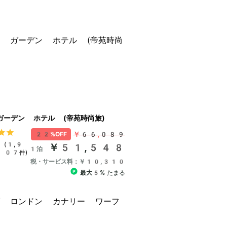
ガーデン ホテル (帝苑時尚旅)
￥66,089
22%OFF
(1,9
￥51,548
1泊
07件)
税・サービス料：￥10,310
最大5%
たまる