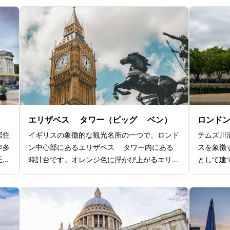
エリザベス タワー（ビッグ ベン）
ロンド
居住
イギリスの象徴的な観光名所の一つで、ロンド
テムズ川
年多
ン中心部にあるエリザベス タワー内にある
スを象徴
王の
時計台です。オレンジ色に浮かび上がるエリザ
として建
見ら
ベスタワーは、高級感あふれるおしゃれなロン
などさま
ドンの夜を華やかにしてくれます。美しい夜景
ンドン塔
ギリ
は、ウェストミンスター・ブリッジからの眺め
ウンジュ
。ま
がおすすめです。ヒースローエクスプレスのウ
宝石が展
ピク
ェストミンスター駅から徒歩圏内にあるので、
られるだ