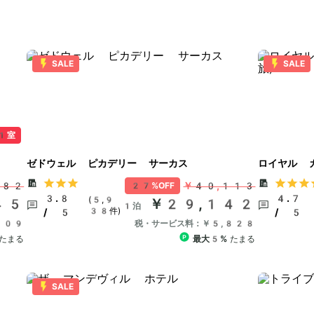
SALE
SALE
1室
ゼドウェル ピカデリー サーカス
ロイヤル 
982
￥40,113
27%OFF
3.8
4.7
(5,9
45
￥29,142
1泊
38件)
/ 5
/ 5
509
税・サービス料：￥5,828
たまる
最大5%
たまる
SALE