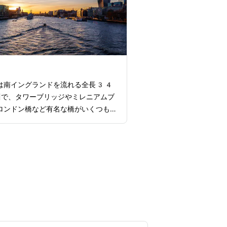
とができます。ロンドン塔には他に
の処刑場であった「ブラッディ・タワ
王の冠婚葬祭の場として使われた「ホ
タワー」など多くの見どころがあるの
足を運んでみてください。
川
は南イングランドを流れる全長34
川で、タワーブリッジやミレニアムブ
ロンドン橋など有名な橋がいくつもか
ます。川沿いにはエリザベスタワーや
アイ、ロンドン塔といった観光名所が
おり、歩いて回るだけでもロンドンの
統が感じられます。グリニッジとウェ
スターを結ぶテムズ川クルーズは特に
ロンドンの象徴的な景色を水面から楽
ができます。夜にはロマンティックな
クルーズも運航しているので、美しい
の夜景を堪能したい方はぜひ利用して