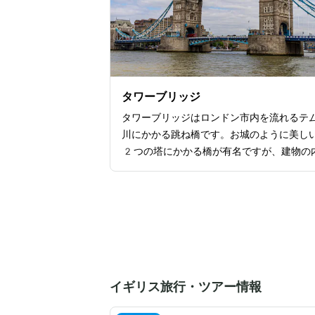
ニックを楽しむこともできます。
タワーブリッジ
タワーブリッジはロンドン市内を流れるテ
川にかかる跳ね橋です。お城のように美し
2つの塔にかかる橋が有名ですが、建物の
部にある博物館にも見どころが詰まってい
す。橋の設計から完成に至るまでの過程を
だり、ビクトリア時代の重厚感のある内装
しんだりとさまざまな楽しみ方ができるの
タワーブリッジを訪れた際はぜひ内部にま
を踏み入れてみてください。タワーブリッ
眼下にはテムズ川や古い街並みが広がって
イギリス旅行・ツアー情報
り、橋の上から見下ろすロンドンの街並み
景です。地下鉄からのアクセスもとても良