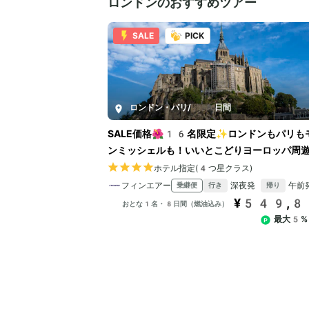
ロンドンのおすすめツアー
SALE
PICK
ロンドン・パリ
/
8日間
SALE価格🌺16名限定✨ロンドンもパリも
ンミッシェルも！いいとこどりヨーロッパ周
間
ホテル指定(4つ星クラス)
フィンエアー
深夜発
午前
乗継便
行き
帰り
¥549,
おとな1名・8日間（燃油込み）
最大5%