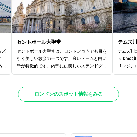
アクセスも良好です。
感じるこ
も、囚人
ー」や国
ワイト・
で、ぜひ
セントポール大聖堂
テムズ
ムズ
セントポール大聖堂は、ロンドン市内でも目を
テムズ川
い
引く美しい教会の一つです。高いドームと白い
6kmの
内
壁が特徴的です。内部には美しいステンドグラ
リッジ、
ま
スや彫刻があり、歴史的な価値があるため多く
かってい
学ん
の観光客に愛されています。また、教会からは
ロンドン
を楽
ロンドン市内の街並みを一望できる眺めの良い
点在して
ロンドンのスポット情報をみる
で、
展望台もあります。ドーム上の塔に登ることが
歴史や伝
で足
できるので、ロンドンを一望したい方は予約し
ストミン
ジの
てから訪れましょう。是非訪れて、ロンドンの
人気で、
お
美しい歴史を感じてみてください。
しむこと
は絶
ディナー
く、
ロンドン