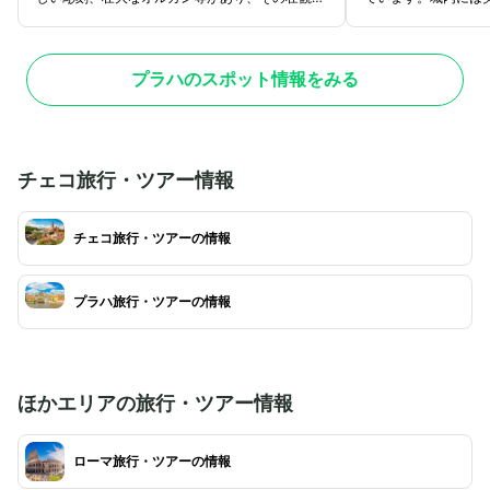
姿は見る者を圧倒します。また、聖ヴァーツラフ
さまざまな展示物を
礼拝堂にはボヘミア王国の宝冠が保管されていま
ら、夜になると城内
す。城の敷地内に聖ヴィート大聖堂があり、チェ
れ、とても美しい景
プラハのスポット情報をみる
コでもっとも大きい教会なんだとか。教会内の天
プラハ城は観光の中
井はとても高く、ステンドグラスの美しさに圧倒
かじめ予約しておく
されます。ステンドグラスは、他のステンドグラ
ハ市内のどこにいて
スよりも大きめのガラスが使われており、ひとき
訪れたら一度は行っ
わ目立っているのでぜひ見てみてくださいね。
です。プラハ城はと
チェコ旅行・ツアー情報
フェレストランで一
ドイッチやデザート
チェコ旅行・ツアーの情報
の中でいただけるの
いね。
プラハ旅行・ツアーの情報
ほかエリアの旅行・ツアー情報
ローマ旅行・ツアーの情報