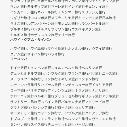
ランカウイ旅行
ジョホールバル旅行
カンボジア旅行
シェムリアップ旅行
マカオ旅行
モルディブ旅行
マーレ旅行
インド旅行
チェンナイ旅行
バンガロール旅行
ネパール旅行
ミャンマー旅行
スリランカ旅行
シギリヤ旅行
コロンボ旅行
ヌワラエリヤ旅行
キャンディ旅行
日本旅行
ラオス旅行
ルアンパバーン旅行
モンゴル旅行
ウランバートル旅行
ブルネイ旅行
バンダルスリブガワン旅行
ウズベキスタン旅行
キルギス旅行
カザフスタン旅行
デリー旅行
ハワイ・グアム・サイパン
ハワイ旅行
ハワイ島旅行
マウイ島旅行
ホノルル旅行
カウアイ島旅行
グアム旅行
サイパン旅行
パラオ旅行
ヨーロッパ
ドイツ旅行
ミュンヘン旅行
ニュルンベルク旅行
ベルリン旅行
デュッセルドルフ旅行
ハンブルク旅行
フランス旅行
パリ旅行
ニース旅行
ストラスブール旅行
リヨン旅行
イギリス旅行
ロンドン旅行
エディンバラ旅行
リバプール旅行
マンチェスター旅行
イタリア旅行
ローマ旅行
ベネチア旅行
フィレンツェ旅行
ミラノ旅行
ナポリ旅行
ボローニャ旅行
ベルギー旅行
ブリュッセル旅行
ギリシャ旅行
アテネ旅行
サントリーニ島旅行
スペイン旅行
バルセロナ旅行
マドリード旅行
グラナダ旅行
バレンシア旅行
ジローナ旅行
セビリア旅行
オーストリア旅行
ウィーン旅行
ザルツブルク旅行
クロアチア旅行
ドブロブニク旅行
フィンランド旅行
ヘルシンキ旅行
ロヴァニエミ旅行
タンペレ旅行
スイス旅行
チューリッヒ旅行
バーゼル旅行