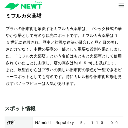
ミフルカ火薬塔
プラハの旧市街を象徴するミフルカ火薬塔は、ゴシック様式の華
やかな塔として有名な観光スポットです。ミフルカ火薬塔は1
5世紀に建設され、歴史と壮麗な建築が融合した見た目の美し
さだけでなく、中世の要塞の一部として重要な役割を果たしまし
た。「ミフルカ火薬塔」という名前はもともと火薬庫として使用
されていたことに由来し、塔の高さは約65mにも及びます。
また、展望台からはプラハの美しい旧市街の景色が一望できるビ
ュースポットとしても有名です。特にカレル橋や旧市街広場を見
渡すパノラマビューは人気があります。
スポット情報
住所
Náměstí Republiky 5, 110 00 