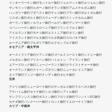
インターラーケン旅行
モントルー旅行
ツェルマット旅行
ルツェルン旅行
サンモリッツ旅行
ルガーノ旅行
オランダ旅行
アムステルダム旅行
ハンガリー旅行
ブダペスト旅行
チェコ旅行
プラハ旅行
ポルトガル旅行
リスボン旅行
ポルト旅行
スウェーデン旅行
ストックホルム旅行
ポーランド旅行
ノルウェー旅行
ベルゲン旅行
デンマーク旅行
コペンハーゲン旅行
スロベニア旅行
フランクフルト旅行
アイルランド旅行
モナコ旅行
エストニア旅行
タリン旅行
アイスランド旅行
マルタ旅行
マルタ島旅行
スロバキア旅行
ルーマニア旅行
ブルガリア旅行
ルクセンブルク旅行
オセアニア・南太平洋
オーストラリア旅行
ケアンズ旅行
ゴールドコースト旅行
シドニー旅行
メルボルン旅行
ブリスベン旅行
ハミルトン・アイランド旅行
エアーズロック旅行
ニュージーランド旅行
クライストチャーチ旅行
オークランド旅行
クイーンズタウン旅行
ニューカレドニア旅行
ヌメア旅行
フィジー旅行
ナンディ旅行
タヒチ旅行
北米
アメリカ旅行
ニューヨーク旅行
ロサンゼルス旅行
ラスベガス旅行
アナハイム旅行
セドナ旅行
シカゴ旅行
シアトル旅行
サンフランシスコ旅行
ボストン旅行
フロリダ旅行
ワシントンDC旅行
カナダ旅行
バンクーバー旅行
トロント旅行
イエローナイフ旅行
カリブ・中南米