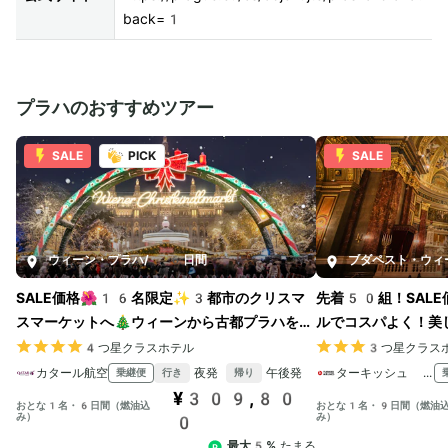
back=1
プラハのおすすめツアー
SALE
PICK
SALE
ウィーン・プラハ
/
6日間
ブダペスト・ウィ
SALE価格🌺16名限定✨3都市のクリスマ
先着50組！SALE
スマーケットへ🎄ウィーンから古都プラハをめ
ルでコスパよく！美
ぐる6日間
充実の周遊プラン
4つ星クラスホテル
3つ星クラス
カタール航空
夜発
午後発
ターキッシュ エアラインズ
乗継便
行き
帰り
¥309,80
おとな1名・6日間（燃油込
おとな1名・9日間（燃油
み）
み）
0
最大5%
たまる