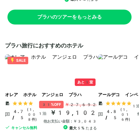
プラハのツアーをもっとみる
プラハ旅行におすすめのホテル
SALE
あと1室
オレア ホテル アンジェロ プラハ
アールデコ インペ
￥27,692
31%OFF
1
(1,
(1,
4.7
￥19,102
4.8
1泊
00
01
/ 5
/ 5
8件)
6件)
他お支払い金額：￥3,043
キャンセル無料
最大5%
たまる