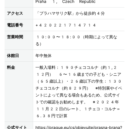
Praha 1, Czech Republic
アクセス
「プラハマサリク駅」から徒歩約4分
電話番号
+420221714714
営業時間
10:00〜18:00（時期によって異な
る）
休館日
年中無休
料金
一般入場料：190チェココルナ（約1,2
12円） 6〜16歳までの子ども・シニア
（65歳以上）・26歳以下の学生：130
チェココルナ（約829円） ※特別展やイベ
ントによって異なる場合もあるため、公式サイ
トでの確認をお勧めします。 ※2024年
11月22日のレート、1チェコ・コルナ＝
6.38円で計算
公式サイト
https://prague.eu/cs/objevujte/prasna-brana?