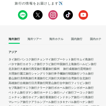
旅行の情報をお届けします✈️
海外旅行
海外ツアー
海外ホテル
国内旅行
国内ホテル
アジア
タイ旅行
バンコク旅行
チェンマイ旅行
プーケット旅行
サムイ島旅行
パタヤ旅行
カオラック旅行
クラビ旅行
中国旅行
上海旅行
ハルビン旅行
北京旅行
大連旅行
西安旅行
重慶旅行
蘇州 旅行
成都旅行
昆明旅行
大理旅行
麗江旅行
シャングリラ旅行
奔子欄旅行
韓国旅行
ソウル旅行
釜山旅行
済州島旅行
木浦旅行
仁川旅行
大邱旅行
台湾旅行
台北旅行
高雄旅行
台南旅行
日月潭旅行
阿里山旅行
台中旅行
フィリピン旅行
セブ島旅行
マニラ旅行
クラーク旅行
ボホール旅行
シンガポール旅行
ベトナム旅行
ダナン旅行
ホーチミン旅行
ハノイ旅行
フーコック旅行
ニャチャン旅行
ホイアン旅行
香港旅行
インドネシア旅行
バリ島旅行
マレーシア旅行
クアラルンプール旅行
コタキナバル旅行
ぺナン旅行