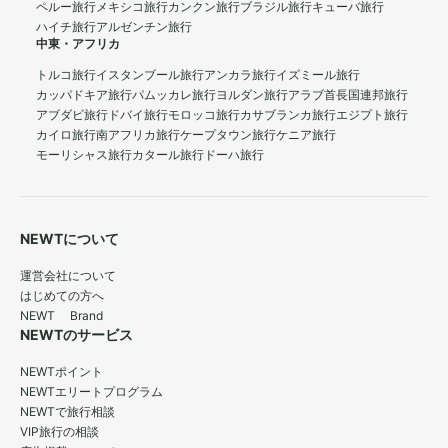
ペルー旅行
メキシコ旅行
カンクン旅行
ブラジル旅行
キューバ旅行
ハイチ旅行
アルゼンチン旅行
中東・アフリカ
トルコ旅行
イスタンブール旅行
アンカラ旅行
イズミール旅行
カッパドキア旅行
パムッカレ旅行
ヨルダン旅行
アラブ首長国連邦旅行
アブダビ旅行
ドバイ旅行
モロッコ旅行
カサブランカ旅行
エジプト旅行
カイロ旅行
南アフリカ旅行
ケープタウン旅行
ケニア旅行
モーリシャス旅行
カタール旅行
ドーハ旅行
NEWTについて
運営会社について
はじめての方へ
NEWT Brand
NEWTのサービス
NEWTポイント
NEWTエリートプログラム
NEWTで旅行相談
VIP旅行の相談