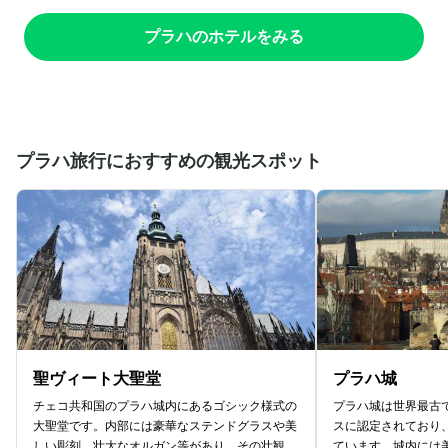
プラハのホテルをみる
プラハ旅行におすすめの観光スポット
聖ヴィート大聖堂
プラハ城
チェコ共和国のプラハ城内にあるゴシック様式の
プラハ城は世界最古
大聖堂です。内部には豪華なステンドグラスや美
スに認定されており
しい彫刻、壮大なオルガン等があり、その壮観な
ています。城内には