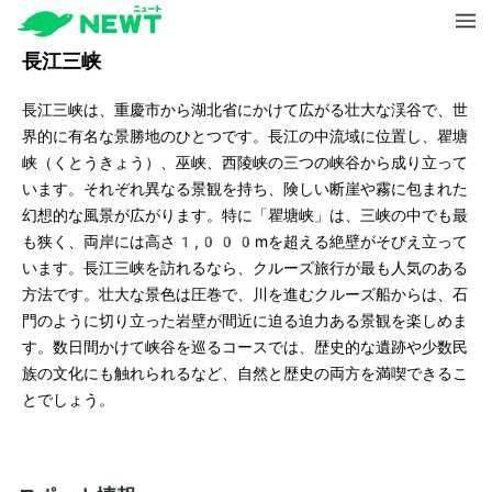
長江三峡
長江三峡は、重慶市から湖北省にかけて広がる壮大な渓谷で、世
界的に有名な景勝地のひとつです。長江の中流域に位置し、瞿塘
峡（くとうきょう）、巫峡、西陵峡の三つの峡谷から成り立って
います。それぞれ異なる景観を持ち、険しい断崖や霧に包まれた
幻想的な風景が広がります。特に「瞿塘峡」は、三峡の中でも最
も狭く、両岸には高さ1,000mを超える絶壁がそびえ立って
います。長江三峡を訪れるなら、クルーズ旅行が最も人気のある
方法です。壮大な景色は圧巻で、川を進むクルーズ船からは、石
門のように切り立った岩壁が間近に迫る迫力ある景観を楽しめま
す。数日間かけて峡谷を巡るコースでは、歴史的な遺跡や少数民
族の文化にも触れられるなど、自然と歴史の両方を満喫できるこ
とでしょう。