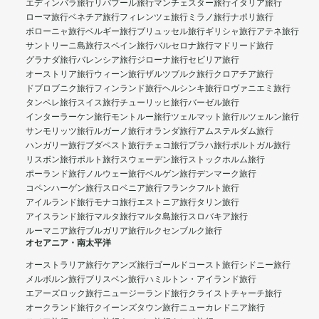
エディンバラ旅行
リバプール旅行
マンチェスター旅行
イタリア旅行
ローマ旅行
ベネチア旅行
フィレンツェ旅行
ミラノ旅行
ナポリ旅行
ボローニャ旅行
ベルギー旅行
ブリュッセル旅行
ギリシャ旅行
アテネ旅行
サントリーニ島旅行
スペイン旅行
バルセロナ旅行
マドリード旅行
グラナダ旅行
バレンシア旅行
ジローナ旅行
セビリア旅行
オーストリア旅行
ウィーン旅行
ザルツブルク旅行
クロアチア旅行
ドブロブニク旅行
フィンランド旅行
ヘルシンキ旅行
ロヴァニエミ旅行
タンペレ旅行
スイス旅行
チューリッヒ旅行
バーゼル旅行
インターラーケン旅行
モントルー旅行
ツェルマット旅行
ルツェルン旅行
サンモリッツ旅行
ルガーノ旅行
オランダ旅行
アムステルダム旅行
ハンガリー旅行
ブダペスト旅行
チェコ旅行
プラハ旅行
ポルトガル旅行
リスボン旅行
ポルト旅行
スウェーデン旅行
ストックホルム旅行
ポーランド旅行
ノルウェー旅行
ベルゲン旅行
デンマーク旅行
コペンハーゲン旅行
スロベニア旅行
フランクフルト旅行
アイルランド旅行
モナコ旅行
エストニア旅行
タリン旅行
アイスランド旅行
マルタ旅行
マルタ島旅行
スロバキア旅行
ルーマニア旅行
ブルガリア旅行
ルクセンブルク旅行
オセアニア・南太平洋
オーストラリア旅行
ケアンズ旅行
ゴールドコースト旅行
シドニー旅行
メルボルン旅行
ブリスベン旅行
ハミルトン・アイランド旅行
エアーズロック旅行
ニュージーランド旅行
クライストチャーチ旅行
オークランド旅行
クイーンズタウン旅行
ニューカレドニア旅行