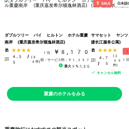
SALE
日本語
ダブルツリー バイ ヒルトン ホテル重慶
サマセット ヤンツ
南岸 (重庆嘉发希尔顿逸林酒店)
捷长江服务公寓)
￥8,170
1
1泊
(2
4.5 /
(8
4.7
1
税・サービス料：￥1,357
09
4件)
5
/ 5
件)
最大5%
たまる
キャンセル無料
重慶のホテルをみる