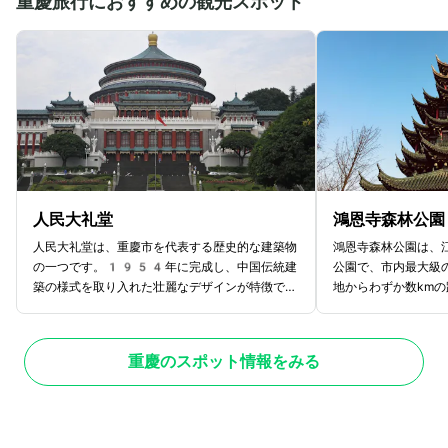
重慶旅行におすすめの観光スポット
人民大礼堂
鴻恩寺森林公園
人民大礼堂は、重慶市を代表する歴史的な建築物
鴻恩寺森林公園は、
の一つです。1954年に完成し、中国伝統建
公園で、市内最大級
築の様式を取り入れた壮麗なデザインが特徴で
地からわずか数km
す。特に、巨大な円形ドームと赤い柱が印象的
緑と静寂に包まれた
で、北京の天壇を彷彿とさせる美しい外観が見ど
の憩いの場となって
ころです。建物の高さは約65m、総面積は約
立っている歴史ある
重慶のスポット情報をみる
25,000平方mに及び、内部には約4,0
立された寺院は、重
00席を備えた大ホールがあります。ここでは
であり、壮麗な建築
政府の重要な会議や文化イベントが開催され、国
寺院の周辺には美し
内外の著名な音楽公演や演劇も行われるほど。内
れ、散策を楽しみな
部の装飾も豪華で、細部にまで施された伝統的な
楽しめるでしょう。