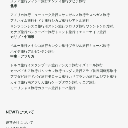
ヌメア旅行
フィジー旅行
ナンディ旅行
タヒチ旅行
北米
アメリカ旅行
ニューヨーク旅行
ロサンゼルス旅行
ラスベガス旅行
アナハイム旅行
セドナ旅行
シカゴ旅行
シアトル旅行
サンフランシスコ旅行
ボストン旅行
フロリダ旅行
ワシントンDC旅行
カナダ旅行
バンクーバー旅行
トロント旅行
イエローナイフ旅行
カリブ・中南米
ペルー旅行
メキシコ旅行
カンクン旅行
ブラジル旅行
キューバ旅行
ハイチ旅行
アルゼンチン旅行
中東・アフリカ
トルコ旅行
イスタンブール旅行
アンカラ旅行
イズミール旅行
カッパドキア旅行
パムッカレ旅行
ヨルダン旅行
アラブ首長国連邦旅行
アブダビ旅行
ドバイ旅行
モロッコ旅行
カサブランカ旅行
エジプト旅行
カイロ旅行
南アフリカ旅行
ケープタウン旅行
ケニア旅行
モーリシャス旅行
カタール旅行
ドーハ旅行
NEWTについて
運営会社について