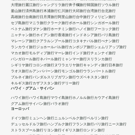
大理旅行
麗江旅行
シャングリラ旅行
奔子欄旅行
韓国旅行
ソウル旅行
釜山旅行
済州島旅行
木浦旅行
仁川旅行
大邱旅行
台湾旅行
台北旅行
高雄旅行
台南旅行
日月潭旅行
阿里山旅行
台中旅行
フィリピン旅行
セブ島旅行
マニラ旅行
クラーク旅行
ボホール旅行
シンガポール旅行
ベトナム旅行
ダナン旅行
ホーチミン旅行
ハノイ旅行
フーコック旅行
ニャチャン旅行
ホイアン旅行
香港旅行
インドネシア旅行
バリ島旅行
マレーシア旅行
クアラルンプール旅行
コタキナバル旅行
ぺナン旅行
ランカウイ旅行
ジョホールバル旅行
カンボジア旅行
シェムリアップ旅行
マカオ旅行
モルディブ旅行
マーレ旅行
インド旅行
チェンナイ旅行
バンガロール旅行
ネパール旅行
ミャンマー旅行
スリランカ旅行
シギリヤ旅行
コロンボ旅行
ヌワラエリヤ旅行
キャンディ旅行
日本旅行
ラオス旅行
ルアンパバーン旅行
モンゴル旅行
ウランバートル旅行
ブルネイ旅行
バンダルスリブガワン旅行
ウズベキスタン旅行
キルギス旅行
カザフスタン旅行
デリー旅行
ハワイ・グアム・サイパン
ハワイ旅行
ハワイ島旅行
マウイ島旅行
ホノルル旅行
カウアイ島旅行
グアム旅行
サイパン旅行
パラオ旅行
ヨーロッパ
ドイツ旅行
ミュンヘン旅行
ニュルンベルク旅行
ベルリン旅行
デュッセルドルフ旅行
ハンブルク旅行
フランス旅行
パリ旅行
ニース旅行
ストラスブール旅行
リヨン旅行
イギリス旅行
ロンドン旅行