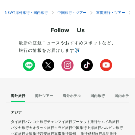
中国の意匠が見どころのひとつです。また、人民
グコースやハイキン
大礼堂の前にある人民広場に訪れるのもおすす
り、旅行中に体を動
NEWT海外旅行・国内旅行
中国旅行・ツアー
重慶旅行・ツアー
め。夜になるとライトアップされる、美しい夜景
山頂エリアは、市内
を楽しめます。
して有名です。
Follow Us
最新の渡航ニュースやおすすめスポットなど、
旅行の情報をお届けします✈️
海外旅行
海外ツアー
海外ホテル
国内旅行
国内ホテル
アジア
タイ旅行
バンコク旅行
チェンマイ旅行
プーケット旅行
サムイ島旅行
パタヤ旅行
カオラック旅行
クラビ旅行
中国旅行
上海旅行
ハルビン旅行
北京旅行
大連旅行
西安旅行
重慶旅行
蘇州 旅行
成都旅行
昆明旅行