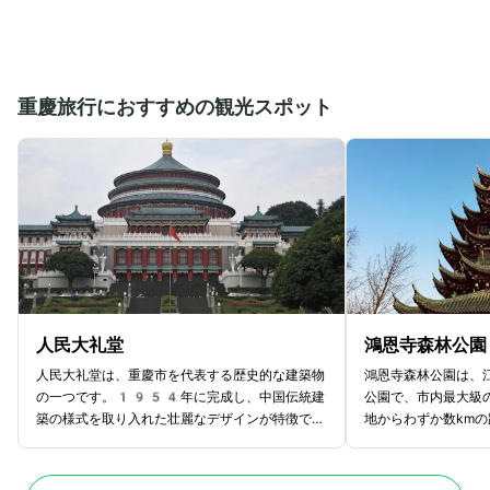
重慶旅行におすすめの観光スポット
人民大礼堂
鴻恩寺森林公園
人民大礼堂は、重慶市を代表する歴史的な建築物
鴻恩寺森林公園は、
の一つです。1954年に完成し、中国伝統建
公園で、市内最大級
築の様式を取り入れた壮麗なデザインが特徴で
地からわずか数km
す。特に、巨大な円形ドームと赤い柱が印象的
緑と静寂に包まれた
で、北京の天壇を彷彿とさせる美しい外観が見ど
の憩いの場となって
ころです。建物の高さは約65m、総面積は約
立っている歴史ある