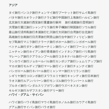
アジア
タイ旅行
バンコク旅行
チェンマイ旅行
プーケット旅行
サムイ島旅行
パタヤ旅行
カオラック旅行
クラビ旅行
中国旅行
上海旅行
ハルビン旅行
北京旅行
大連旅行
西安旅行
重慶旅行
蘇州 旅行
成都旅行
昆明旅行
大理旅行
麗江旅行
シャングリラ旅行
奔子欄旅行
韓国旅行
ソウル旅行
釜山旅行
済州島旅行
木浦旅行
仁川旅行
大邱旅行
台湾旅行
台北旅行
高雄旅行
台南旅行
日月潭旅行
阿里山旅行
台中旅行
フィリピン旅行
セブ島旅行
マニラ旅行
クラーク旅行
ボホール旅行
シンガポール旅行
ベトナム旅行
ダナン旅行
ホーチミン旅行
ハノイ旅行
フーコック旅行
ニャチャン旅行
ホイアン旅行
香港旅行
インドネシア旅行
バリ島旅行
マレーシア旅行
クアラルンプール旅行
コタキナバル旅行
ぺナン旅行
ランカウイ旅行
ジョホールバル旅行
カンボジア旅行
シェムリアップ旅行
マカオ旅行
モルディブ旅行
マーレ旅行
インド旅行
チェンナイ旅行
バンガロール旅行
ネパール旅行
ミャンマー旅行
スリランカ旅行
シギリヤ旅行
コロンボ旅行
ヌワラエリヤ旅行
キャンディ旅行
日本旅行
ラオス旅行
ルアンパバーン旅行
モンゴル旅行
ウランバートル旅行
ブルネイ旅行
バンダルスリブガワン旅行
ウズベキスタン旅行
キルギス旅行
カザフスタン旅行
デリー旅行
ハワイ・グアム・サイパン
ハワイ旅行
ハワイ島旅行
マウイ島旅行
ホノルル旅行
カウアイ島旅行
グアム旅行
サイパン旅行
パラオ旅行