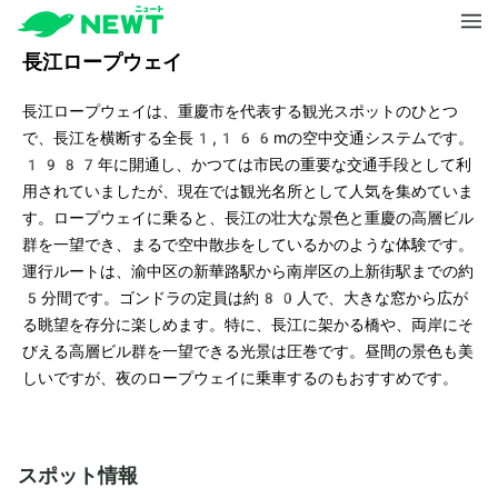
長江ロープウェイ
長江ロープウェイは、重慶市を代表する観光スポットのひとつ
で、長江を横断する全長1,166mの空中交通システムです。
1987年に開通し、かつては市民の重要な交通手段として利
用されていましたが、現在では観光名所として人気を集めていま
す。ロープウェイに乗ると、長江の壮大な景色と重慶の高層ビル
群を一望でき、まるで空中散歩をしているかのような体験です。
運行ルートは、渝中区の新華路駅から南岸区の上新街駅までの約
5分間です。ゴンドラの定員は約80人で、大きな窓から広が
る眺望を存分に楽しめます。特に、長江に架かる橋や、両岸にそ
びえる高層ビル群を一望できる光景は圧巻です。昼間の景色も美
しいですが、夜のロープウェイに乗車するのもおすすめです。
スポット情報