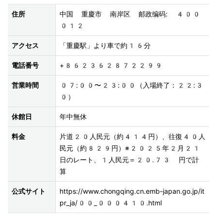
住所
中国 重慶市 南岸区 邮政编码: 400
012
アクセス
「重慶駅」より車で約16分
電話番号
+862362872299
営業時間
07:00〜23:00（入場終了：22:3
0）
休館日
年中無休
料金
片道20人民元（約414円）、往復40人
民元（約829円）※2025年2月21
日のレート、1人民元＝20.73 円で計
算
公式サイト
https://www.chongqing.cn.emb-japan.go.jp/it
pr_ja/00_000410.html