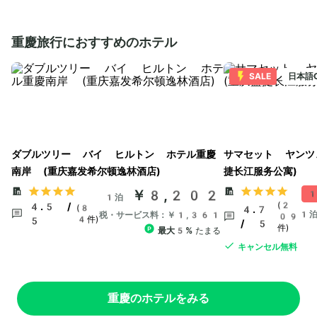
重慶旅行におすすめのホテル
SALE
日本語
ダブルツリー バイ ヒルトン ホテル重慶
サマセット ヤンツ
南岸 (重庆嘉发希尔顿逸林酒店)
捷长江服务公寓)
￥8,202
1
1泊
(2
4.5 /
(8
4.7
1
税・サービス料：￥1,361
09
4件)
5
/ 5
件)
最大5%
たまる
キャンセル無料
重慶のホテルをみる