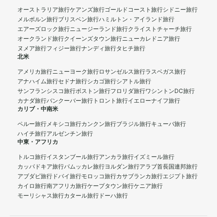
オーストラリア旅行
ケアンズ旅行
ゴールドコースト旅行
シドニー旅行
メルボルン旅行
ブリスベン旅行
ハミルトン・アイランド旅行
エアーズロック旅行
ニュージーランド旅行
クライストチャーチ旅行
オークランド旅行
クイーンズタウン旅行
ニューカレドニア旅行
ヌメア旅行
フィジー旅行
ナンディ旅行
タヒチ旅行
北米
アメリカ旅行
ニューヨーク旅行
ロサンゼルス旅行
ラスベガス旅行
アナハイム旅行
セドナ旅行
シカゴ旅行
シアトル旅行
サンフランシスコ旅行
ボストン旅行
フロリダ旅行
ワシントンDC旅行
カナダ旅行
バンクーバー旅行
トロント旅行
イエローナイフ旅行
カリブ・中南米
ペルー旅行
メキシコ旅行
カンクン旅行
ブラジル旅行
キューバ旅行
ハイチ旅行
アルゼンチン旅行
中東・アフリカ
トルコ旅行
イスタンブール旅行
アンカラ旅行
イズミール旅行
カッパドキア旅行
パムッカレ旅行
ヨルダン旅行
アラブ首長国連邦旅行
アブダビ旅行
ドバイ旅行
モロッコ旅行
カサブランカ旅行
エジプト旅行
カイロ旅行
南アフリカ旅行
ケープタウン旅行
ケニア旅行
モーリシャス旅行
カタール旅行
ドーハ旅行