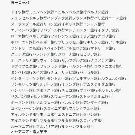
ヨーロッパ
ドイツ旅行
ミュンヘン旅行
ニュルンベルク旅行
ベルリン旅行
デュッセルドルフ旅行
ハンブルク旅行
フランス旅行
パリ旅行
ニース旅行
ストラスブール旅行
リヨン旅行
イギリス旅行
ロンドン旅行
エディンバラ旅行
リバプール旅行
マンチェスター旅行
イタリア旅行
ローマ旅行
ベネチア旅行
フィレンツェ旅行
ミラノ旅行
ナポリ旅行
ボローニャ旅行
ベルギー旅行
ブリュッセル旅行
ギリシャ旅行
アテネ旅行
サントリーニ島旅行
スペイン旅行
バルセロナ旅行
マドリード旅行
グラナダ旅行
バレンシア旅行
ジローナ旅行
セビリア旅行
オーストリア旅行
ウィーン旅行
ザルツブルク旅行
クロアチア旅行
ドブロブニク旅行
フィンランド旅行
ヘルシンキ旅行
ロヴァニエミ旅行
タンペレ旅行
スイス旅行
チューリッヒ旅行
バーゼル旅行
インターラーケン旅行
モントルー旅行
ツェルマット旅行
ルツェルン旅行
サンモリッツ旅行
ルガーノ旅行
オランダ旅行
アムステルダム旅行
ハンガリー旅行
ブダペスト旅行
チェコ旅行
プラハ旅行
ポルトガル旅行
リスボン旅行
ポルト旅行
スウェーデン旅行
ストックホルム旅行
ポーランド旅行
ノルウェー旅行
ベルゲン旅行
デンマーク旅行
コペンハーゲン旅行
スロベニア旅行
フランクフルト旅行
アイルランド旅行
モナコ旅行
エストニア旅行
タリン旅行
アイスランド旅行
マルタ旅行
マルタ島旅行
スロバキア旅行
ルーマニア旅行
ブルガリア旅行
ルクセンブルク旅行
オセアニア・南太平洋