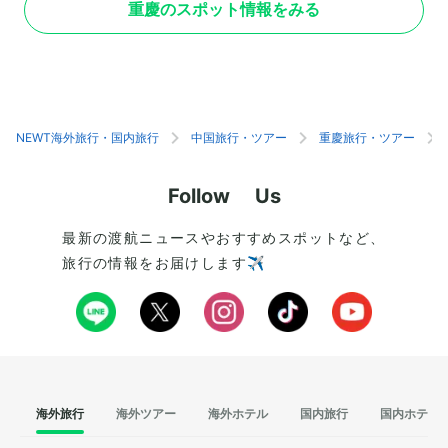
重慶のスポット情報をみる
25,000平方mに及び、内部には約4,0
立された寺院は、重
00席を備えた大ホールがあります。ここでは
であり、壮麗な建築
政府の重要な会議や文化イベントが開催され、国
寺院の周辺には美し
内外の著名な音楽公演や演劇も行われるほど。内
れ、散策を楽しみな
部の装飾も豪華で、細部にまで施された伝統的な
楽しめるでしょう。
中国の意匠が見どころのひとつです。また、人民
グコースやハイキン
大礼堂の前にある人民広場に訪れるのもおすす
り、旅行中に体を動
NEWT海外旅行・国内旅行
中国旅行・ツアー
重慶旅行・ツアー
め。夜になるとライトアップされる、美しい夜景
山頂エリアは、市内
を楽しめます。
して有名です。
Follow Us
最新の渡航ニュースやおすすめスポットなど、
旅行の情報をお届けします✈️
海外旅行
海外ツアー
海外ホテル
国内旅行
国内ホテル