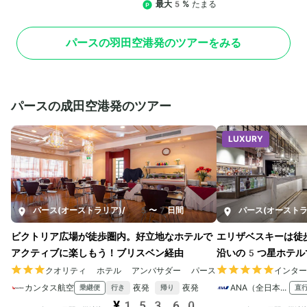
最大5%
たまる
パースの羽田空港発のツアーをみる
パースの成田空港発のツアー
LUXURY
パース(オーストラリア)
/
5〜7日間
パース(オーストラ
ビクトリア広場が徒歩圏内。好立地なホテルで
エリザベスキーは徒
アクティブに楽しもう！ブリスベン経由
沿いの5つ星ホテル
クオリティ ホテル アンバサダー パース
インタ
カンタス航空
夜発
夜発
ANA（全日本空輸）
乗継便
直
行き
帰り
¥153,60