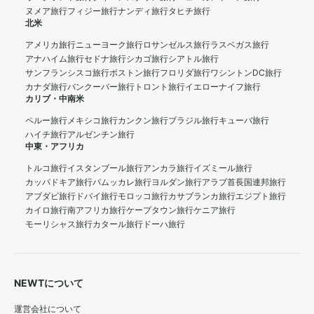
ヌメア旅行
フィジー旅行
ナンディ旅行
タヒチ旅行
北米
アメリカ旅行
ニューヨーク旅行
ロサンゼルス旅行
ラスベガス旅行
アナハイム旅行
セドナ旅行
シカゴ旅行
シアトル旅行
サンフランシスコ旅行
ボストン旅行
フロリダ旅行
ワシントンDC旅行
カナダ旅行
バンクーバー旅行
トロント旅行
イエローナイフ旅行
カリブ・中南米
ペルー旅行
メキシコ旅行
カンクン旅行
ブラジル旅行
キューバ旅行
ハイチ旅行
アルゼンチン旅行
中東・アフリカ
トルコ旅行
イスタンブール旅行
アンカラ旅行
イズミール旅行
カッパドキア旅行
パムッカレ旅行
ヨルダン旅行
アラブ首長国連邦旅行
アブダビ旅行
ドバイ旅行
モロッコ旅行
カサブランカ旅行
エジプト旅行
カイロ旅行
南アフリカ旅行
ケープタウン旅行
ケニア旅行
モーリシャス旅行
カタール旅行
ドーハ旅行
NEWTについて
運営会社について