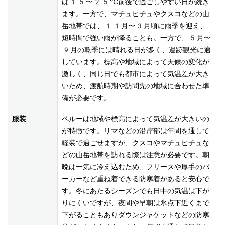
は15〜25℃前後で過ごしやすい日が続き
ます。一方で、マチュピチュやクスコなどの山
岳地帯では、11月〜3月頃に雨季を迎え、
短時間で強い雨が降ることも。一方で、5月〜
9月の乾季には晴れる日が多く、遺跡観光に適
しています。標高や地域によって天候の変化が
激しく、同じ日でも都市によって気温差が大き
いため、渡航時期や訪問先の地域に合わせた準
服装
ペルーは地域や標高によって気温差が大きいの
が特徴です。リマなどの沿岸部は年間を通して
軽装で過ごせますが、クスコやマチュピチュな
どの山岳地帯を訪れる際は注意が必要です。朝
晩は一気に冷え込むため、フリースや厚手のパ
ーカーなど重ね着できる防寒着があると安心で
す。冬にあたるシーズンでも日中の気温は下が
りにくいですが、夜間や早朝は氷点下近くまで
下がることもありダウンジャケットなどの防寒