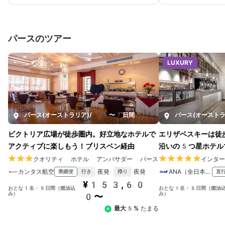
「天空の遺跡」と呼ばれています。1911年
ンデス山脈を映し出
に偶然発見されるまで、深い密林に覆われていま
がポイントです。こ
した。山々に囲まれた神秘的なロケーションが特
ラと呼ばれる葦（ヨ
徴で、太陽の神殿やインティワタナという日時
島」です。島に上陸
パースのツアー
計、コンドルの神殿をはじめとする見どころが満
感覚を楽しむことが
載です。遺跡全体にインカ時代の高度な建築技術
続けるウロス族の文
が感じられ、近くで見ると迫力たっぷり。今だに
織物で有名なタキー
LUXURY
解明されていないことが多く、謎に包まれた遺跡
元の人々の古くから
として知られています。山奥に広がる壮大な遺跡
ができます。非日常
と自然の雄大さを感じられる、ペルー屈指の観光
光スポットです。美
スポットです。
触れたい方におすす
パース(オーストラリア)
/
5〜7日間
パース(オーストラ
ビクトリア広場が徒歩圏内。好立地なホテルで
エリザベスキーは徒
アクティブに楽しもう！ブリスベン経由
沿いの5つ星ホテル
クオリティ ホテル アンバサダー パース
インタ
カンタス航空
夜発
夜発
ANA（全日本空輸）
乗継便
直
行き
帰り
¥153,60
おとな1名・5日間（燃油込
おとな1名・5日間（燃油
み）
み）
0〜
最大5%
たまる