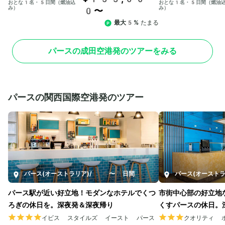
おとな1名・5日間（燃油込
おとな1名・5日間（燃油
み）
み）
0〜
最大5%
たまる
パースの成田空港発のツアーをみる
パースの関西国際空港発のツアー
パース(オーストラリア)
/
5〜7日間
パース(オーストラ
パース駅が近い好立地！モダンなホテルでくつ
市街中心部の好立地
ろぎの休日を。深夜発＆深夜帰り
くすパースの休日。
イビス スタイルズ イースト パース
クオリティ 