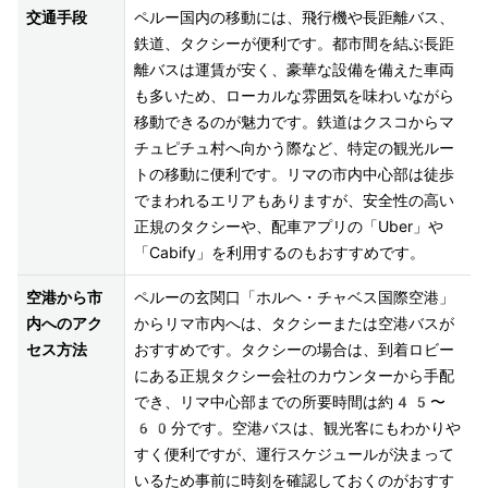
交通手段
ペルー国内の移動には、飛行機や長距離バス、
鉄道、タクシーが便利です。都市間を結ぶ長距
離バスは運賃が安く、豪華な設備を備えた車両
も多いため、ローカルな雰囲気を味わいながら
移動できるのが魅力です。鉄道はクスコからマ
チュピチュ村へ向かう際など、特定の観光ルー
トの移動に便利です。リマの市内中心部は徒歩
でまわれるエリアもありますが、安全性の高い
正規のタクシーや、配車アプリの「Uber」や
空港から市
ペルーの玄関口「ホルヘ・チャベス国際空港」
内へのアク
からリマ市内へは、タクシーまたは空港バスが
セス方法
おすすめです。タクシーの場合は、到着ロビー
にある正規タクシー会社のカウンターから手配
でき、リマ中心部までの所要時間は約45〜
60分です。空港バスは、観光客にもわかりや
すく便利ですが、運行スケジュールが決まって
いるため事前に時刻を確認しておくのがおすす