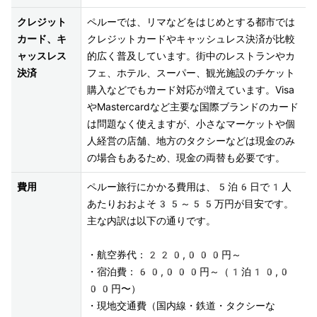
クレジット
ペルーでは、リマなどをはじめとする都市では
カード、キ
クレジットカードやキャッシュレス決済が比較
ャッスレス
的広く普及しています。街中のレストランやカ
決済
フェ、ホテル、スーパー、観光施設のチケット
購入などでもカード対応が増えています。Visa
やMastercardなど主要な国際ブランドのカード
は問題なく使えますが、小さなマーケットや個
人経営の店舗、地方のタクシーなどは現金のみ
費用
ペルー旅行にかかる費用は、5泊6日で1人
あたりおおよそ35～55万円が目安です。
主な内訳は以下の通りです。

・航空券代：220,000円～

・宿泊費：60,000円～（1泊10,0
00円〜）

・現地交通費（国内線・鉄道・タクシーな