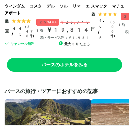
ウィンダム コスタ デル ソル リマ エ
スマック マチュ 
アポート
25
4.
￥26,749
25%OFF
(5
1泊
6
(3,
0
4.4
￥19,814
1泊
47
6
/
税
/ 5
6件)
件)
5
税・サービス料：￥1,981
キャンセル無料
最大5%
たまる
パースのホテルをみる
パースの旅行・ツアーにおすすめの記事