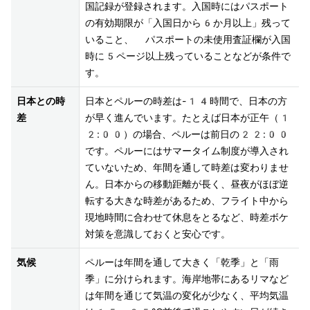
国記録が登録されます。入国時にはパスポート
の有効期限が「入国日から6か月以上」残って
いること、 パスポートの未使用査証欄が入国
時に5ページ以上残っていることなどが条件で
す。
日本との時
日本とペルーの時差は-14時間で、日本の方
差
が早く進んでいます。たとえば日本が正午（1
2:00）の場合、ペルーは前日の22:00
です。ペルーにはサマータイム制度が導入され
ていないため、年間を通して時差は変わりませ
ん。日本からの移動距離が長く、昼夜がほぼ逆
転する大きな時差があるため、フライト中から
現地時間に合わせて休息をとるなど、時差ボケ
気候
ペルーは年間を通して大きく「乾季」と「雨
季」に分けられます。海岸地帯にあるリマなど
は年間を通じて気温の変化が少なく、平均気温