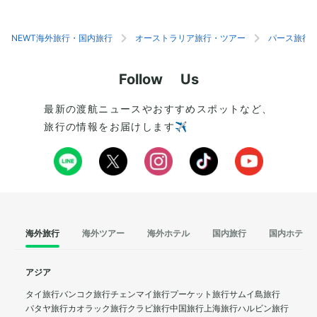
NEWT海外旅行・国内旅行
オーストラリア旅行・ツアー
パース旅行
Follow Us
最新の渡航ニュースやおすすめスポットなど、
旅行の情報をお届けします✈️
海外旅行
海外ツアー
海外ホテル
国内旅行
国内ホテル
アジア
タイ旅行
バンコク旅行
チェンマイ旅行
プーケット旅行
サムイ島旅行
パタヤ旅行
カオラック旅行
クラビ旅行
中国旅行
上海旅行
ハルビン旅行