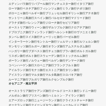
エディンバラ旅行
リバプール旅行
マンチェスター旅行
イタリア旅行
ローマ旅行
ベネチア旅行
フィレンツェ旅行
ミラノ旅行
ナポリ旅行
ボローニャ旅行
ベルギー旅行
ブリュッセル旅行
ギリシャ旅行
アテネ旅行
サントリーニ島旅行
スペイン旅行
バルセロナ旅行
マドリード旅行
グラナダ旅行
バレンシア旅行
ジローナ旅行
セビリア旅行
オーストリア旅行
ウィーン旅行
ザルツブルク旅行
クロアチア旅行
ドブロブニク旅行
フィンランド旅行
ヘルシンキ旅行
ロヴァニエミ旅行
タンペレ旅行
スイス旅行
チューリッヒ旅行
バーゼル旅行
インターラーケン旅行
モントルー旅行
ツェルマット旅行
ルツェルン旅行
サンモリッツ旅行
ルガーノ旅行
オランダ旅行
アムステルダム旅行
ハンガリー旅行
ブダペスト旅行
チェコ旅行
プラハ旅行
ポルトガル旅行
リスボン旅行
ポルト旅行
スウェーデン旅行
ストックホルム旅行
ポーランド旅行
ノルウェー旅行
ベルゲン旅行
デンマーク旅行
コペンハーゲン旅行
スロベニア旅行
フランクフルト旅行
アイルランド旅行
モナコ旅行
エストニア旅行
タリン旅行
アイスランド旅行
マルタ旅行
マルタ島旅行
スロバキア旅行
ルーマニア旅行
ブルガリア旅行
ルクセンブルク旅行
オセアニア・南太平洋
オーストラリア旅行
ケアンズ旅行
ゴールドコースト旅行
シドニー旅行
メルボルン旅行
ブリスベン旅行
ハミルトン・アイランド旅行
エアーズロック旅行
ニュージーランド旅行
クライストチャーチ旅行
オークランド旅行
クイーンズタウン旅行
ニューカレドニア旅行