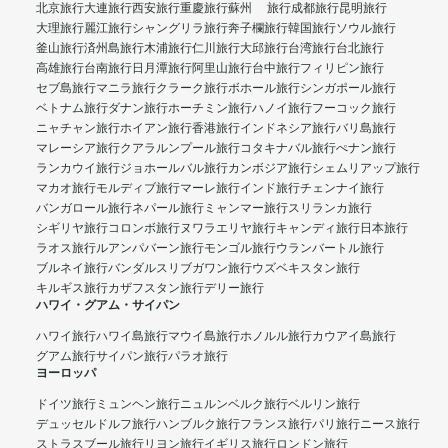
北京旅行
大連旅行
西安旅行
重慶旅行
蘇州 旅行
成都旅行
昆明旅行
大理旅行
麗江旅行
シャングリラ旅行
奔子欄旅行
韓国旅行
ソウル旅行
釜山旅行
済州島旅行
木浦旅行
仁川旅行
大邱旅行
台湾旅行
台北旅行
高雄旅行
台南旅行
日月潭旅行
阿里山旅行
台中旅行
フィリピン旅行
セブ島旅行
マニラ旅行
クラーク旅行
ボホール旅行
シンガポール旅行
ベトナム旅行
ダナン旅行
ホーチミン旅行
ハノイ旅行
フーコック旅行
ニャチャン旅行
ホイアン旅行
香港旅行
インドネシア旅行
バリ島旅行
マレーシア旅行
クアラルンプール旅行
コタキナバル旅行
ぺナン旅行
ランカウイ旅行
ジョホールバル旅行
カンボジア旅行
シェムリアップ旅行
マカオ旅行
モルディブ旅行
マーレ旅行
インド旅行
チェンナイ旅行
バンガロール旅行
ネパール旅行
ミャンマー旅行
スリランカ旅行
シギリヤ旅行
コロンボ旅行
ヌワラエリヤ旅行
キャンディ旅行
日本旅行
ラオス旅行
ルアンパバーン旅行
モンゴル旅行
ウランバートル旅行
ブルネイ旅行
バンダルスリブガワン旅行
ウズベキスタン旅行
キルギス旅行
カザフスタン旅行
デリー旅行
ハワイ・グアム・サイパン
ハワイ旅行
ハワイ島旅行
マウイ島旅行
ホノルル旅行
カウアイ島旅行
グアム旅行
サイパン旅行
パラオ旅行
ヨーロッパ
ドイツ旅行
ミュンヘン旅行
ニュルンベルク旅行
ベルリン旅行
デュッセルドルフ旅行
ハンブルク旅行
フランス旅行
パリ旅行
ニース旅行
ストラスブール旅行
リヨン旅行
イギリス旅行
ロンドン旅行