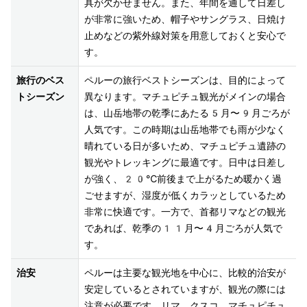
具が欠かせません。また、年間を通して日差し
が非常に強いため、帽子やサングラス、日焼け
止めなどの紫外線対策を用意しておくと安心で
す。
旅行のベス
ペルーの旅行ベストシーズンは、目的によって
トシーズン
異なります。マチュピチュ観光がメインの場合
は、山岳地帯の乾季にあたる5月〜9月ごろが
人気です。この時期は山岳地帯でも雨が少なく
晴れている日が多いため、マチュピチュ遺跡の
観光やトレッキングに最適です。日中は日差し
が強く、20℃前後まで上がるため暖かく過
ごせますが、湿度が低くカラッとしているため
非常に快適です。一方で、首都リマなどの観光
であれば、乾季の11月〜4月ごろが人気で
治安
ペルーは主要な観光地を中心に、比較的治安が
安定しているとされていますが、観光の際には
注意が必要です。リマ、クスコ、マチュピチュ