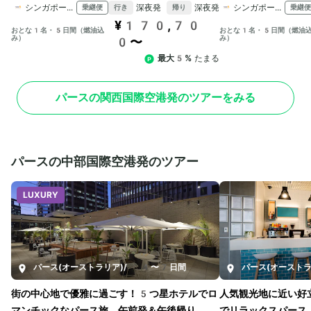
シンガポール航空
深夜発
深夜発
シンガポール航空
乗継便
乗継便
行き
帰り
¥170,70
おとな1名・5日間（燃油込
おとな1名・5日間（燃油
み）
み）
0〜
最大5%
たまる
パースの関西国際空港発のツアーをみる
パースの中部国際空港発のツアー
LUXURY
パース(オーストラリア)
/
4〜7日間
パース(オーストラ
街の中心地で優雅に過ごす！5つ星ホテルでロ
人気観光地に近い好
マンチックなパース旅。午前発＆午後帰り
でリラックスパース