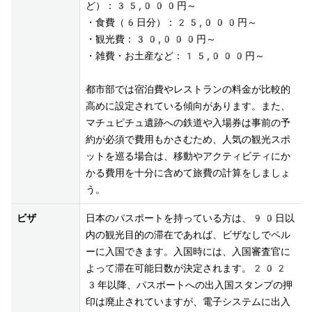
ど）：35,000円～

・食費（6日分）：25,000円～

・観光費：30,000円～

・雑費・お土産など：15,000円～

都市部では宿泊費やレストランの料金が比較的
高めに設定されている傾向があります。また、
マチュピチュ遺跡への鉄道や入場券は事前の予
約が必須で費用もかさむため、人気の観光スポ
ットを巡る場合は、移動やアクティビティにか
かる費用を十分に含めて旅費の計算をしましょ
う。
ビザ
日本のパスポートを持っている方は、90日以
内の観光目的の滞在であれば、ビザなしでペル
ーに入国できます。入国時には、入国審査官に
よって滞在可能日数が決定されます。202
3年以降、パスポートへの出入国スタンプの押
印は廃止されていますが、電子システムに出入