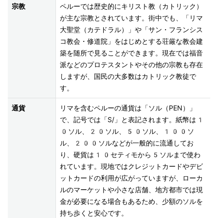
宗教
ペルーでは歴史的にキリスト教（カトリック）
が主な宗教とされています。街中でも、「リマ
大聖堂（カテドラル）」や「サン・フランシス
コ教会・修道院」をはじめとする荘厳な教会建
築を随所で見ることができます。現在では福音
派などのプロテスタントやその他の宗教も存在
しますが、国民の大多数はカトリック教徒で
通貨
リマを含むペルーの通貨は「ソル（PEN）」
で、記号では「S/」と表記されます。紙幣は1
0ソル、20ソル、50ソル、100ソ
ル、200ソルなどが一般的に流通してお
り、硬貨は10セティモから5ソルまで使わ
れています。現地ではクレジットカードやデビ
ットカードの利用が広がっていますが、ローカ
ルのマーケットや小さな店舗、地方都市では現
金が必要になる場合もあるため、少額のソルを