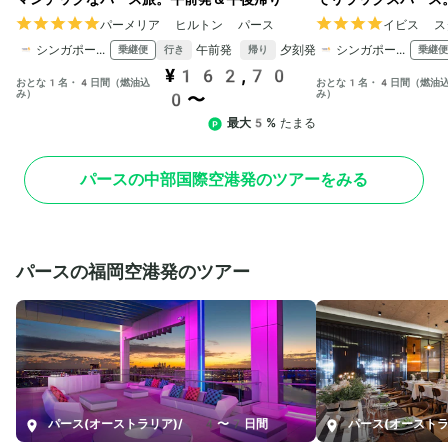
パーメリア ヒルトン パース
イビス ス
シンガポール航空
午前発
夕刻発
シンガポール航空
乗継便
乗継便
行き
帰り
¥162,70
おとな1名・4日間（燃油込
おとな1名・4日間（燃油
み）
み）
0〜
最大5%
たまる
パースの中部国際空港発のツアーをみる
パースの福岡空港発のツアー
パース(オーストラリア)
/
4〜7日間
パース(オーストラ