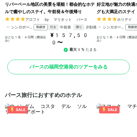
リバーベール地区の美景を堪能！都会的なホテ
好立地が魅力の快適
ルで癒やしのステイ。午前発＆午後帰り
グも大満足のステイ
アロフト by マリオット パース
ホリデイ 
シンガポール航空
午前発
夕刻発
シンガポール航空
乗継便
乗継便
行き
帰り
¥157,50
おとな1名・4日間（燃油込
おとな1名・4日間（燃油
み）
み）
0〜
最大5%
たまる
パースの福岡空港発のツアーをみる
パース旅行におすすめのホテル
SALE
SALE