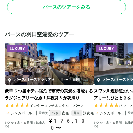
パースのツアーをみる
パースの羽田空港発のツアー
LUXURY
LUXURY
パース(オーストラリア)
/
5〜7日間
パース(オーストラ
豪華5つ星ホテル宿泊で市街の美景を堪能する
スワン川遊歩道沿い
ラグジュアリーな旅！深夜発＆深夜帰り
アリーなひとときを
インターコンチネンタル パース シティ センター
パン 
シンガポール航空
夜発
深夜発
シンガポール航空
乗継便
乗
行き
帰り
¥176,10
おとな1名・5日間（燃油込
おとな1名・5日間（燃油
み）
み）
0〜