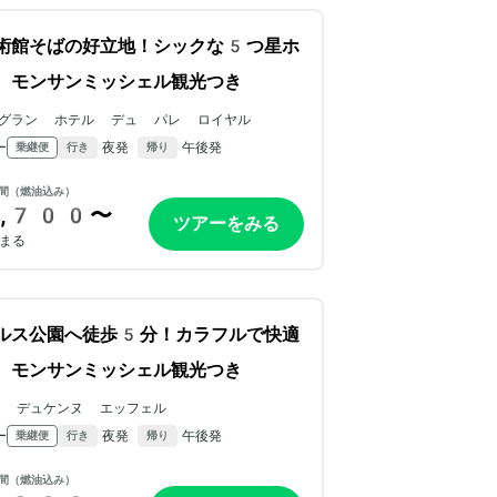
術館そばの好立地！シックな5つ星ホ
。モンサンミッシェル観光つき
グラン ホテル デュ パレ ロイヤル
ー
夜発
午後発
乗継便
行き
帰り
間（燃油込み）
,700〜
ツアーをみる
まる
ルス公園へ徒歩5分！カラフルで快適
。モンサンミッシェル観光つき
ル デュケンヌ エッフェル
ー
夜発
午後発
乗継便
行き
帰り
間（燃油込み）