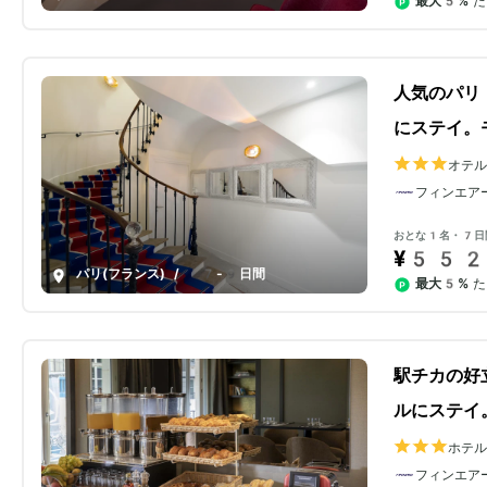
最大5%
た
人気のパリ
にステイ。
オテ
フィンエア
おとな1名・7日
¥552
パリ(フランス)
/
7-9日間
最大5%
た
駅チカの好
ルにステイ
ホテ
フィンエア