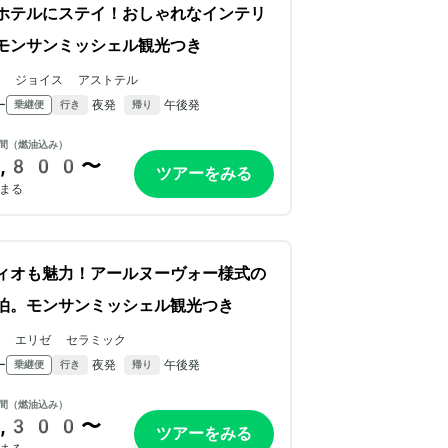
ホテルにステイ！おしゃれなインテリ
モンサンミッシェル観光つき
ル ジョイス アストテル
ー
夜発
午後発
乗継便
行き
帰り
間（燃油込み）
,800〜
ツアーをみる
まる
ィオも魅力！アールヌーヴォー様式の
泊。モンサンミッシェル観光つき
ル エリゼ セラミック
ー
夜発
午後発
乗継便
行き
帰り
間（燃油込み）
,300〜
ツアーをみる