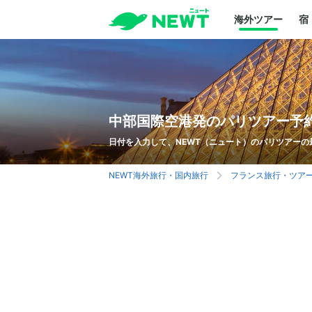
海外ツアー
宿
中部国際空港発のパリツアー予
日付を入力して、NEWT（ニュート）のパリツアーの
NEWT海外旅行・国内旅行
フランス旅行・ツア