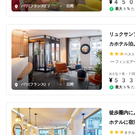
¥450
パリ(フランス)
/
7-9日間
最大5%
た
リュクサン
カホテル泊
ベス
フィンエア
おとな1名・7日
¥533
パリ(フランス)
/
7-9日間
最大5%
た
徒歩圏内に
ホテルに宿
オテ