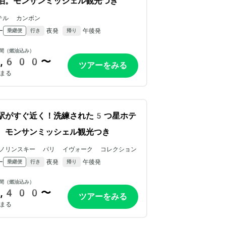
泊。モンサンミッシェル観光つき
テル カンボン
ー
夜発
午後発
乗継便
行き
帰り
間（燃油込み）
,600〜
ツアーをみる
まる
駅がすぐ近く！洗練された5つ星ホテ
。モンサンミッシェル観光つき
ノリンスキー パリ イヴォーク コレクション
ー
夜発
午後発
乗継便
行き
帰り
間（燃油込み）
,400〜
ツアーをみる
まる