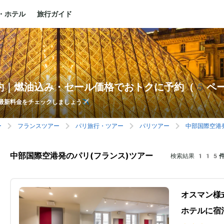
・ホテル
旅行ガイド
約｜燃油込み・セール価格でおトクに予約（5ペ
最新料金をチェックしましょう✈️
ー
フランスツアー
パリ旅行・ツアー
パリツアー
中部国際空港
中部国際空港発のパリ(フランス)ツアー
検索結果
115件
オスマン様
ホテルに宿