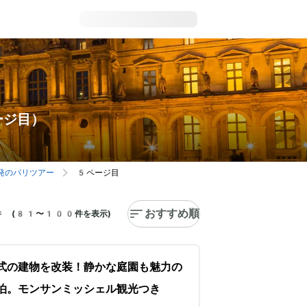
ージ目）
発のパリツアー
5ページ目
おすすめ順
 (81〜100件を表示)
式の建物を改装！静かな庭園も魅力の
泊。モンサンミッシェル観光つき