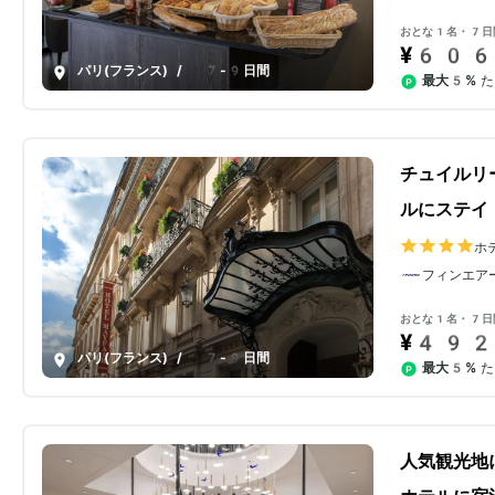
おとな1名・7日
¥606
パリ(フランス)
/
7-9日間
最大5%
た
チュイルリ
ルにステイ
ホ
フィンエア
おとな1名・7日
¥492
パリ(フランス)
/
7-9日間
最大5%
た
人気観光地