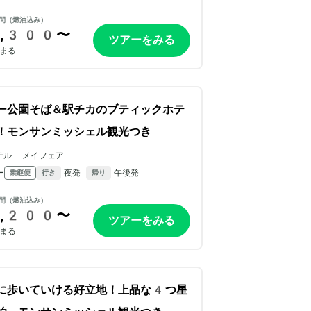
間（燃油込み）
,300〜
ツアーをみる
まる
ー公園そば＆駅チカのブティックホテ
！モンサンミッシェル観光つき
テル メイフェア
ー
夜発
午後発
乗継便
行き
帰り
間（燃油込み）
,200〜
ツアーをみる
まる
に歩いていける好立地！上品な4つ星