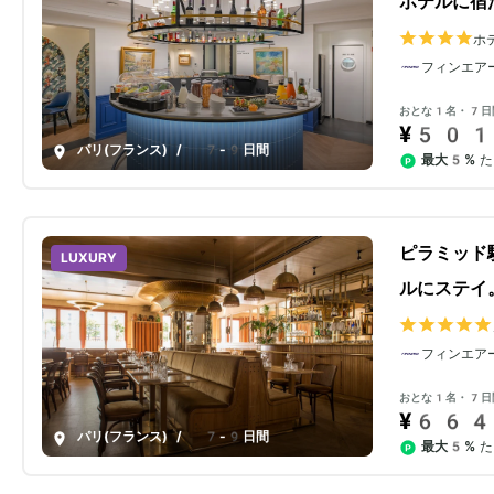
ホテルに宿
ホ
フィンエア
おとな1名・7日
¥501
パリ(フランス)
/
7-9日間
最大5%
た
ピラミッド
LUXURY
ルにステイ
フィンエア
おとな1名・7日
¥664
パリ(フランス)
/
7-9日間
最大5%
た