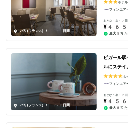
ホテ
フィンエア
おとな1名・7日
¥465
パリ(フランス)
/
7-8日間
最大5%
た
ピガール駅
ルにステイ
ホ
フィンエア
おとな1名・7日
¥456
パリ(フランス)
/
7-9日間
最大5%
た