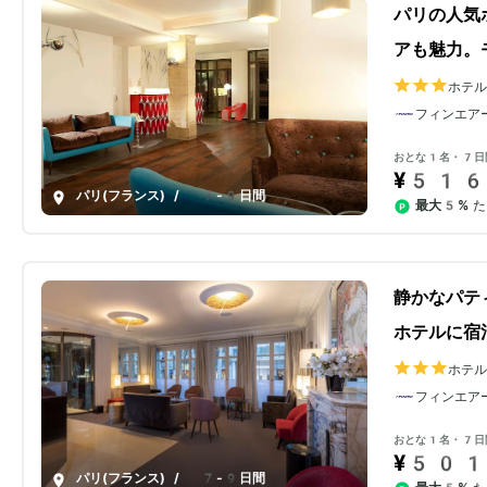
パリの人気
アも魅力。
ホテ
フィンエア
おとな1名・7日
¥516
パリ(フランス)
/
7-9日間
最大5%
た
静かなパテ
ホテルに宿
ホテ
フィンエア
おとな1名・7日
¥501
パリ(フランス)
/
7-9日間