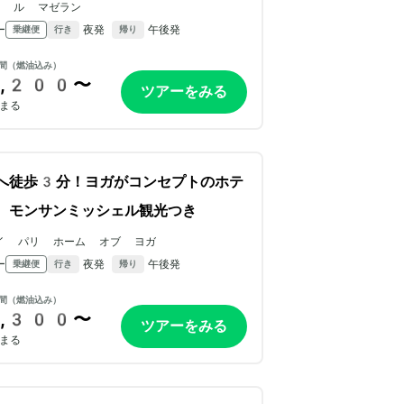
ル ル マゼラン
ー
夜発
午後発
乗継便
行き
帰り
間（燃油込み）
,200〜
ツアーをみる
まる
へ徒歩3分！ヨガがコンセプトのホテ
。モンサンミッシェル観光つき
イ パリ ホーム オブ ヨガ
ー
夜発
午後発
乗継便
行き
帰り
間（燃油込み）
,300〜
ツアーをみる
まる