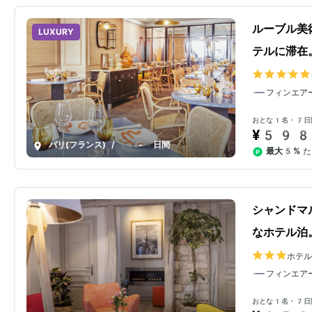
ルーブル美
LUXURY
テルに滞在
フィンエア
おとな1名・7日
¥598
パリ(フランス)
/
7-9日間
最大5%
た
シャンドマ
なホテル泊
ホテ
フィンエア
おとな1名・7日