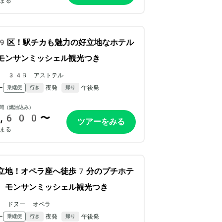
まる
9区！駅チカも魅力の好立地なホテル
モンサンミッシェル観光つき
ル 34B アストテル
ー
夜発
午後発
乗継便
行き
帰り
間（燃油込み）
,600〜
ツアーをみる
まる
立地！オペラ座へ徒歩7分のプチホテ
。モンサンミッシェル観光つき
ル ドヌー オペラ
ー
夜発
午後発
乗継便
行き
帰り