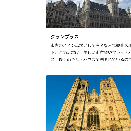
グランプラス
市内のメイン広場として有名な人気観光ス
ト。この広場は、美しい市庁舎やブレッド
ス、多くのギルドハウスで囲まれているの
ヨーロッパらしい圧巻のパノラマが広がり
す。フランスの著名な作家ヴィクトル・ユ
など多くの人々から、世界で最も美しい広
1つと称えられており、1998年から
ネスコの世界遺産に登録されているので、
の価値があります。50万本以上のベゴニ
の花フラワーカーペットやクリスマスツリ
ど、シーズンによるお祝いのイベントが開
れています。またブリュッセル最古のお祭
で、文化無形遺産にも登録されているメイ