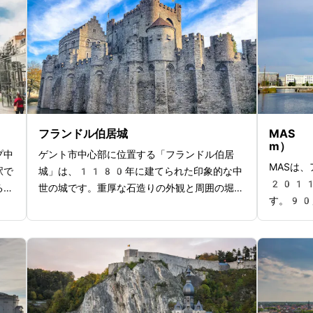
ポ
を投げて心中しまうという悲恋な伝説が語り継
ダースの
がれています。その伝説からパートナーと一緒
目の前に
に湖の橋を渡ると、永遠の愛を約束できるとい
ッシュの
う地元の言い伝えがあるそうです。公園では白
ットとな
鳥が優雅に泳ぐ姿がみられたり、美しい湖畔の
かな雰囲
ベンチでのんびりと過ごしたりできるので、と
や色とり
びきりロマンチックなひとときを過ごせます
は数え切
よ。
の昇架」
フランドル伯居城
MAS （
の絵画は
m）
プ中
ゲント市中心部に位置する「フランドル伯居
っていま
MASは
駅で
城」は、1180年に建てられた印象的な中
2011
るほ
世の城です。重厚な石造りの外観と周囲の堀が
す。90
光名
特徴的で、かつては刑務所としても使用されま
た建物に
この
した。城内では、甲冑などの武具を展示する歴
のアルミ
駅舎
史展示室や、拷問器具が並ぶ別棟の拷問部屋が
品そのも
マの
見どころです。特に拷問部屋では、薄暗い空間
が交互に
得て
に拷問台やギロチン台が展示され、中世の厳し
あります
吹き
い司法制度を身近に感じることができます。周
0度パノ
なっ
辺には聖ニコラス教会や聖バーフ大聖堂などの