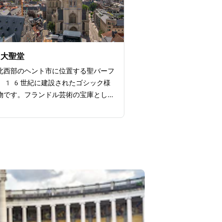
から街の風景をきれいに撮影できま
は深夜0時まで開放されており、夕
も堪能できるのも魅力です。また3
ランやカフェなど、食も充実。さまざ
ができる複合型の博物館として注目を
フ大聖堂
ます。
北西部のヘント市に位置する聖バーフ
、16世紀に建設されたゴシック様
物です。フランドル芸術の宝庫として
おり、最大の見どころはヤン・ファ
クの傑作「神秘の子羊」の祭壇画で
や戦争による波乱の歴史を経て、2
から2017年にかけて最新技術
れました。他にも貴重な芸術品が展示
り、ベルギー最古の書物の1つも貯
います。ここでは「神秘の子羊」の歴
的に体験できるAR技術を用いた体験
人気。日本語でも体験が可能なのがう
イントです。周辺のフランドル伯居城