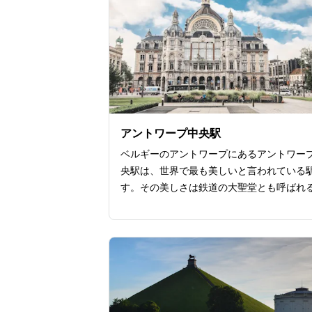
30分間で、船長が水上で、最も美しいス
ットを説明しながら案内してくれます。
アントワープ中央駅
ベルギーのアントワープにあるアントワー
央駅は、世界で最も美しいと言われている
す。その美しさは鉄道の大聖堂とも呼ばれ
ど。駅の利用者だけではなく、芸術的な観
所としても多くの観光客でにぎわいます。
壮大な建築物は、鋼鉄製の屋根と石造りの
で構成されており、そのデザインは、ロー
パンテオンなどからインスピレーションを
いると言われています。駅の中に入ると、
抜けの天井が広がります。天井は格子状に