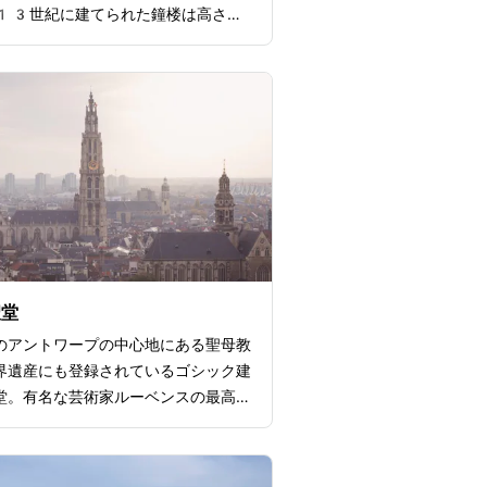
13世紀に建てられた鐘楼は高さ8
ルを誇り、ベルギーとフランスとに
る55の鐘楼とともに、ユネスコ世
して保護されています。366段の
りきった先には、ブルージュの街とそ
見わたせる絶景が眺められますよ。階
にある中世に街の憲章や印章、財宝が
ていた宝物館も人気です。
聖堂
のアントワープの中心地にある聖母教
界遺産にも登録されているゴシック建
堂。有名な芸術家ルーベンスの最高傑
する、美術品の宝庫としても有名。そ
建築と作品を見るために、世界中から
訪れる人気名所。聖母教会は「フラン