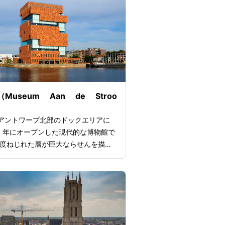
犬」の舞台としても有名で、入り口の
は名シーンを再現した、ネオとパトラ
像が設置されており、人気の撮影スポ
っています。大聖堂に入ると、その厳
気に思わず感動するでしょう。礼拝堂
どりのステンドグラスなど、見どころ
れません。ルーベンスによる「十字架
と「十字架からの降架」を含む4点
Museum Aan de Stroo
、大聖堂で最も見応えのある作品とな
す。
、アントワープ北部のドックエリアに
年にオープンした現代的な博物館で
度ねじれた層が巨大ならせんを描い
、赤い砂岩の外壁に3000個以上
製の「手」が埋め込まれた姿は芸術作
の。館内では約60万点もの所蔵品
展示され、訪れるたびに新しい発見が
。さらに10階の展望台からは36
ラマビューが楽しめ、ガラス窓の撮