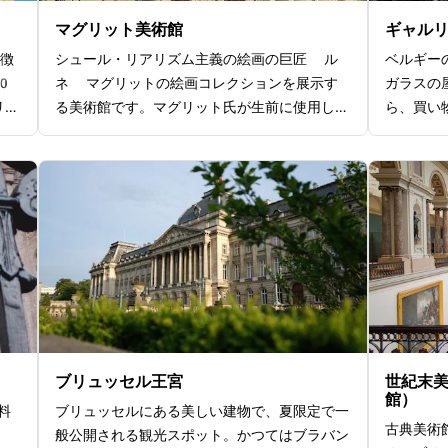
とな
マグリット美術館
ギャル
徴
シュール・リアリズム主義の絵画の巨匠 ル
ベルギー
0
ネ マグリットの絵画コレクションを展示す
ガラスの
リュ
る美術館です。マグリット氏が生前に使用して
ら、買い
外観
いたアトリエ兼生活スペースが展示されてい
1847
スや
て、その当時の生活ぶりが再現されているとこ
ようなア
芸術
ろがポイントですよ。マグリット氏の絵画や展
レストラ
てい
示を見るために、日本からも大勢の絵画ファン
ており、
素晴
が立ち寄る人気の観光スポットとなっていま
が人気で
への
す。彼の独特なスタイルと象徴的なイメージ
よ。歴史
ポッ
は、芸術愛好家にとって特に魅力的です。美術
お土産探
で、
館は彼の多くの作品を間近で見ることができ、
聖堂
その驚異的な創造性と人間の認識に対する独自
トも
なアプローチに触れることができますよ。
場料
ブリュッセル王宮
世紀末
館）
料
ブリュッセルにある美しい建物で、夏限定で一
古典美術
般公開される観光スポット。かつてはブラバン