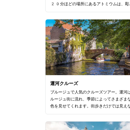
20分ほどの場所にあるアトミウムは、彫
と建築の中間に位置するユニークな建物。
ュッセル万博のために設計・建設され、ヨ
ッパの中でも人気の観光名所で、長年にわ
ブリュッセルとベルギーのシンボルとして
まれています。アトミウムでは展覧会の開
ど、常に新たな試みを続け、訪れる人々を
しています。内部の展望台からはパノラマ
ーが楽しめ、天気の良い日にはブリュッセ
北に位置する、アントワープの街並みまで
たすことができますよ。
運河クルーズ
ブルージュで人気のクルーズツアー。運河
ルージュ街に流れ、季節によってさまざま
色を見せてくれます。街歩きだけでは見え
ブルージュの魅力を水上から発見できます
河クルーズは、ブルージュの中心部にある
つの船着き場から乗船できます。乗車時間