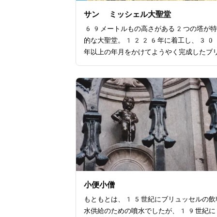
ムやコンサートなどもあり、楽しめる場所
サン ミッシェル大聖堂
っています。
69メートルもの高さがある2つの塔が特
的な大聖堂。1226年に着工し、30
年以上の年月をかけてようやく完成したブ
ッセルを代表する大聖堂です。その豪華な
と内部の装飾は圧巻で、特にステンドグラ
彫刻は見逃せません。教会内部には、宗教
の貴重なコレクションや聖遺物が展示され
ます。また、塔の上からはブリュッセルの
らしい景色を眺めることができます。教会
アクセスも便利で、観光客に人気の観光ス
トです。代々王室の戴冠式が行われる場所
午前中にはミサが執り行われています。大
は無料で入場できますが、宝物殿やクリプ
見てまわりたいという場合には、予約と入
小便小僧
が必要になります。
もともとは、15世紀にブリュッセルの飲
水供給のための噴水でしたが、19世紀に