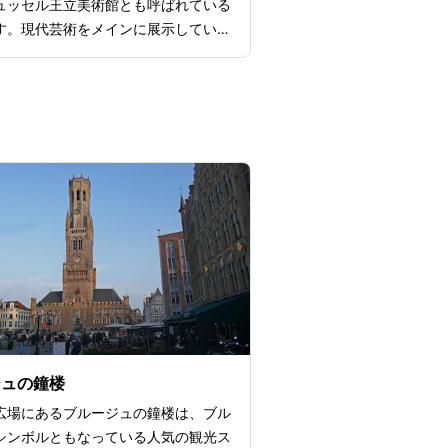
ュッセル王立美術館とも呼ばれている
す。現代芸術をメインに展示している
、アールヌーヴォーや印象派の絵画な
ュッセルにゆかりのあるさまざまな現
を鑑賞するのにぴったりな観光スポッ
団体二十人会や自由美学に参加した芸
品がメインで、ジェームズ・アンソー
立てた仮面やフェルナン・クノップフ
どの作品が代表的です。世界的に有名
で、多彩なコレクションが魅力です。
見応えのある建物で、展示品だけでな
自体も芸術作品と言えるほどです。
ジュの鐘楼
広場にあるブルージュの鐘楼は、ブル
シンボルともなっている人気の観光ス