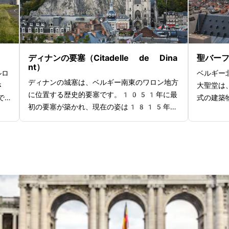
影用の穴
想的
観光スポット、レストランやカフェが点在し、
す。夏季
、ま
ゲント観光の中心地として理想的な立地もポイ
日や夜景
壮大
ント。歴史好きはもちろん、中世の雰囲気を体
星レスト
験したい方にもおすすめの観光名所といえるで
まな体験
しょう。
ディナンの要塞（Citadelle de Dina
聖バー
集めてい
nt）
ルロ
ベルギー
ディナンの城塞は、ベルギー南東のワロン地方
さ
大聖堂は
に位置する歴史的要塞です。1051年に最
で
式の建築
初の要塞が築かれ、現在の姿は1815年に
ま
知られて
完成しました。城塞へはケーブルカーか石段で
場
ン・エイ
登ることができ、頂上からは街とムーズ渓谷の
像の
す。盗難
息をのむような眺めが広がります。城内では、
8
012年
中世から近代までの軍事史を学べる博物館や、
し
で修復さ
当時の兵士の生活を再現した展示が見どころで
あ
されてお
す。城塞を見学した後は、頂上のスナックバー
マ」
蔵されて
にて景色を眺めながらベルギービールとフライ
が鑑
史を仮想
ドポテトを楽しめます。またムーズ川クルーズ
あ
ツアーが
を組み合わせたパッケージもあり、違った角度
また
れしいポ