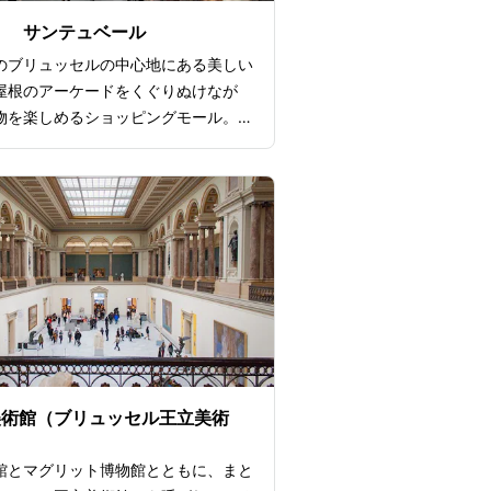
リ サンテュベール
のブリュッセルの中心地にある美しい
屋根のアーケードをくぐりぬけなが
物を楽しめるショッピングモール。
年に正式オープン。まるで美術館の
ーケード内には、ショップ、カフェ、
ン、劇場、アパートメントを兼ね備え
そのヨーロッパらしい魅力的な雰囲気
、歩いているだけでもわくわくします
を感じる多彩なショップがあるため、
しにぴったりです。
美術館（ブリュッセル王立美術
館とマグリット博物館とともに、まと