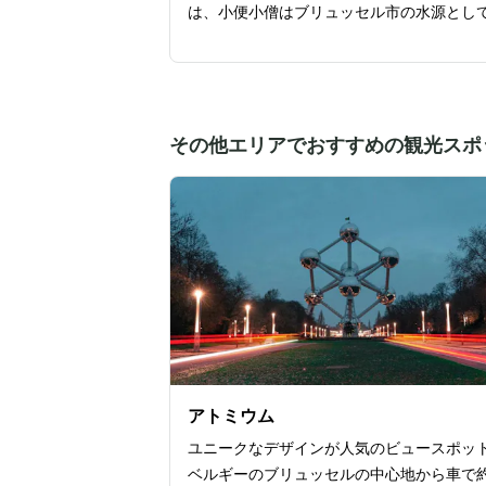
は、小便小僧はブリュッセル市の水源とし
役割を終え、市民の生きる喜びや自嘲のシ
ルとなっています。小便小僧は、さまざま
装を着ることでも有名です。そのワードロ
は、900以上にもなり、その多くは市民
その他エリアでおすすめの観光スポ
王室からの贈り物となっています。また寄
れる衣装の申し出は宣伝的、商業的、政治
または宗教的な性質のものであってはなら
市長と市会議員の大学に申請し、厳正に審
れるそうです。毎年決まった日に、衣装の
替えが行われ、新しい衣装は正式な引き渡
が行われた後、ブリュッセル市立博物館の
ドローブに追加されます。
アトミウム
ユニークなデザインが人気のビュースポッ
ベルギーのブリュッセルの中心地から車で