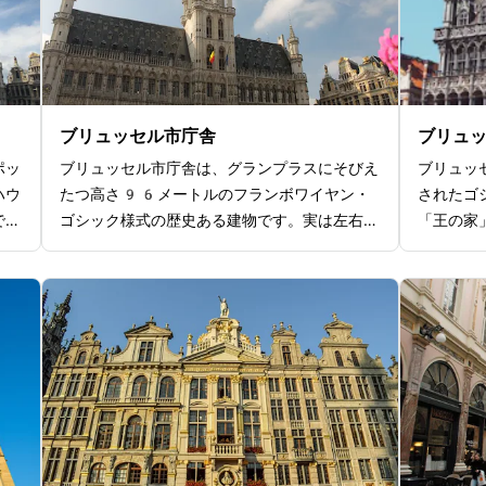
ブリュッセル市庁舎
ブリュ
ポッ
ブリュッセル市庁舎は、グランプラスにそびえ
ブリュッ
ハウ
たつ高さ96メートルのフランボワイヤン・
されたゴ
で、
ゴシック様式の歴史ある建物です。実は左右非
「王の家
ま
対称になっていて、建物を外側から見てみると
れるよう
ゴー
左右のバランスが異なる点に気づくかもしれま
王になる
場の
せん。市庁舎は有料のツアーに参加することで
ことがあ
はユ
内部を見学できます。月・火・木は定休日です
作の結婚
一見
が、それ以外の曜日はツアーに参加できるの
ションが
ア
で、興味がある方は内部の様子もぜひ見学して
かにも多
ーな
みてくださいね。
ベルギー
催さ
す。特別
り
れるなど
ブー
ます。