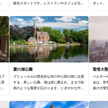
刻
観光スポットです。レストランやカフェが立ち
ポット。
ブリ
並び、地元の人や観光客でにぎわいます。かわ
3メート
ーロ
いらしい建物を背景に、記念撮影をするのにも
残ってい
たり
ぴったりのスポットです。中心には14世紀
界遺産と
親し
はじめの市民蜂起の英雄、ピーター・ド・コニ
階段を登
催な
ングとヤン・ブレイデルの2人の英雄の像が
の周辺を
魅了
立っています。さらに広場には馬車が走ってお
段の途中
ビュ
り、実際に観光客も乗ることもできるので、中
保管され
ルの
世の街の雰囲気をぞんぶんに味わえますよ。
見わ
愛の湖公園
聖母大
はブ
ブリュッセルの歴史的な街の中心部の南に位置
ベルギー
な景
する、美しい公園。湖は緑に囲まれ、まるで絵
会は、世
ない
画のような風景が広がります。にぎやかな中心
築の大聖
。運
地から少し離れているので、ゆったりと時間を
作を貯蔵
5
過ごせることでカップルにも人気。公園内に
の美しい
は約
は、若い男女の恋が結ばれず、最後には湖に身
観光客が