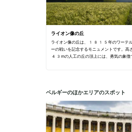
ており自然光がやさしく入るので、より幻
な雰囲気に。中央のエントランスホールは
るで宮殿にいるかと錯覚してしまうような
なつくりとなっています。
ライオン像の丘
ライオン像の丘は、1815年のワーテ
ーの戦いを記念するモニュメントです。高
43mの人工の丘の頂上には、勇気の象徴
ある巨大な鉄製のライオン像が鎮座してい
す。226段の階段を上ると、かつての戦
を一望できる絶景が広がります。ライオン
丘は、オランダ王ウィレム1世の指示で1
ベルギーのほかエリアのスポット
20年に着工し、1826年に完成しま
た。周辺には巨大な360度絵画が臨場感
ふれる戦闘シーンを再現した「ザ・パノラ
や、戦闘で使われた武器や制服、3D映画
賞できる「メモリアム・ミュージアム」が
り、戦いの歴史をわかりやすく学べます。