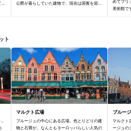
めてブリ
ての
公爵が暮らしていた建物で、現在は国賓を迎え
美術館で
ンボ
るときをはじめ、重要な公式行事が行われる場
美術館で
な衣
所として活用されています。王宮の中で一番古
ど、ブリ
ーブ
いお部屋は帝国の間で、アドリア海を描いた絵
代アート
や
画が特徴的なヴェネツィアの階段、ナポレオン
ト。美術
ット
付さ
の椅子など、王宮の名にふさわしい豪華で美し
術家の作
的、
い内装を鑑賞できますよ。玉座の間は大迫力の
ルの腹を
ず、
大ホールで、大きなシャンデリアや王家にまつ
の愛撫な
査さ
わる貴重な調度品や文献、ミイラの展示などが
な美術館
着せ
あります。大回廊の天井には、ルーブル美術館
美術館は
し式
やヴェルサイユ宮殿の内装にも似た豪華なデザ
く、建物
ワー
インに心が奪われますよ。
マルクト広場
ブルー
ト。
ブルージュの中心にある広場。色とりどりの建
マルクト
約
物と石畳が、なんともヨーロッパらしい人気の
ージュの