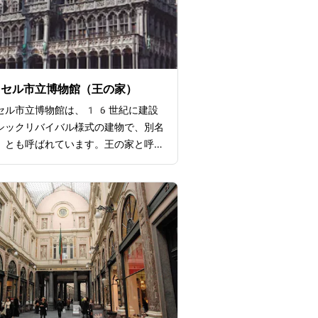
ッセル市立博物館（王の家）
セル市立博物館は、16世紀に建設
シックリバイバル様式の建物で、別名
」とも呼ばれています。王の家と呼ば
になった背景には、のちにスペインの
ブラバント公の行政庁が置かれていた
るようです。ピーテル・ブリューゲル
式の行列や、小便小僧の衣装のコレク
みられる展示などが話題です。そのほ
数の絵画・彫刻・写真の展示があり、
の文化や芸術、歴史を学べる博物館で
展ではタペストリーの復元作業がみら
、いつもとひと味違う展示を満喫でき