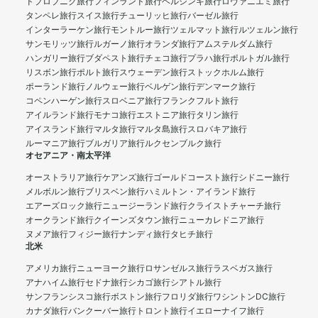
ドブロブニク旅行
フィンランド旅行
ヘルシンキ旅行
ロヴァニエミ旅行
タンペレ旅行
スイス旅行
チューリッヒ旅行
バーゼル旅行
インターラーケン旅行
モントルー旅行
ツェルマット旅行
ルツェルン旅行
サンモリッツ旅行
ルガーノ旅行
オランダ旅行
アムステルダム旅行
ハンガリー旅行
ブダペスト旅行
チェコ旅行
プラハ旅行
ポルトガル旅行
リスボン旅行
ポルト旅行
スウェーデン旅行
ストックホルム旅行
ポーランド旅行
ノルウェー旅行
ベルゲン旅行
デンマーク旅行
コペンハーゲン旅行
スロベニア旅行
フランクフルト旅行
アイルランド旅行
モナコ旅行
エストニア旅行
タリン旅行
アイスランド旅行
マルタ旅行
マルタ島旅行
スロバキア旅行
ルーマニア旅行
ブルガリア旅行
ルクセンブルク旅行
オセアニア・南太平洋
オーストラリア旅行
ケアンズ旅行
ゴールドコースト旅行
シドニー旅行
メルボルン旅行
ブリスベン旅行
ハミルトン・アイランド旅行
エアーズロック旅行
ニュージーランド旅行
クライストチャーチ旅行
オークランド旅行
クイーンズタウン旅行
ニューカレドニア旅行
ヌメア旅行
フィジー旅行
ナンディ旅行
タヒチ旅行
北米
アメリカ旅行
ニューヨーク旅行
ロサンゼルス旅行
ラスベガス旅行
アナハイム旅行
セドナ旅行
シカゴ旅行
シアトル旅行
サンフランシスコ旅行
ボストン旅行
フロリダ旅行
ワシントンDC旅行
カナダ旅行
バンクーバー旅行
トロント旅行
イエローナイフ旅行