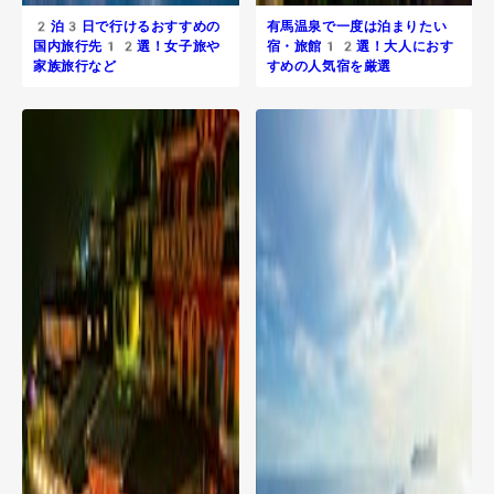
2泊3日で行けるおすすめの
有馬温泉で一度は泊まりたい
国内旅行先12選！女子旅や
宿・旅館12選！大人におす
家族旅行など
すめの人気宿を厳選