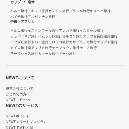
カリブ・中南米
ペルー旅行
メキシコ旅行
カンクン旅行
ブラジル旅行
キューバ旅行
ハイチ旅行
アルゼンチン旅行
中東・アフリカ
トルコ旅行
イスタンブール旅行
アンカラ旅行
イズミール旅行
カッパドキア旅行
パムッカレ旅行
ヨルダン旅行
アラブ首長国連邦旅行
アブダビ旅行
ドバイ旅行
モロッコ旅行
カサブランカ旅行
エジプト旅行
カイロ旅行
南アフリカ旅行
ケープタウン旅行
ケニア旅行
モーリシャス旅行
カタール旅行
ドーハ旅行
NEWTについて
運営会社について
はじめての方へ
NEWT Brand
NEWTのサービス
NEWTポイント
NEWTエリートプログラム
NEWTで旅行相談