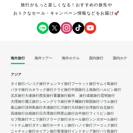
旅行がもっと楽しくなる！おすすめの旅先や
おトクなセール・キャンペーン情報などをお届け🚀
海外旅行
海外ツアー
海外ホテル
国内旅行
国内ホテル
アジア
タイ旅行
バンコク旅行
チェンマイ旅行
プーケット旅行
サムイ島旅行
パタヤ旅行
カオラック旅行
クラビ旅行
中国旅行
上海旅行
ハルビン旅行
北京旅行
大連旅行
西安旅行
重慶旅行
蘇州 旅行
成都旅行
昆明旅行
大理旅行
麗江旅行
シャングリラ旅行
奔子欄旅行
韓国旅行
ソウル旅行
釜山旅行
済州島旅行
木浦旅行
仁川旅行
大邱旅行
台湾旅行
台北旅行
高雄旅行
台南旅行
日月潭旅行
阿里山旅行
台中旅行
フィリピン旅行
セブ島旅行
マニラ旅行
クラーク旅行
ボホール旅行
シンガポール旅行
ベトナム旅行
ダナン旅行
ホーチミン旅行
ハノイ旅行
フーコック旅行
ニャチャン旅行
ホイアン旅行
香港旅行
インドネシア旅行
バリ島旅行