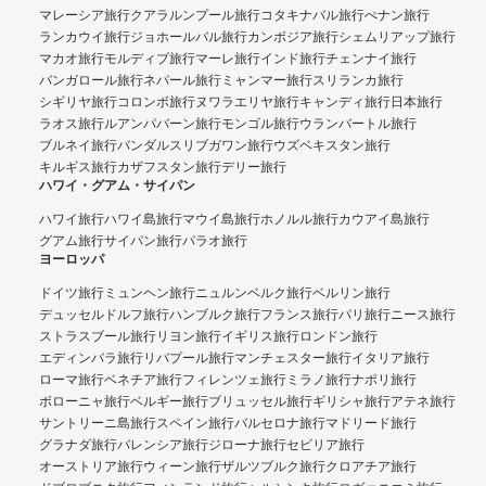
マレーシア旅行
クアラルンプール旅行
コタキナバル旅行
ぺナン旅行
ランカウイ旅行
ジョホールバル旅行
カンボジア旅行
シェムリアップ旅行
マカオ旅行
モルディブ旅行
マーレ旅行
インド旅行
チェンナイ旅行
バンガロール旅行
ネパール旅行
ミャンマー旅行
スリランカ旅行
シギリヤ旅行
コロンボ旅行
ヌワラエリヤ旅行
キャンディ旅行
日本旅行
ラオス旅行
ルアンパバーン旅行
モンゴル旅行
ウランバートル旅行
ブルネイ旅行
バンダルスリブガワン旅行
ウズベキスタン旅行
キルギス旅行
カザフスタン旅行
デリー旅行
ハワイ・グアム・サイパン
ハワイ旅行
ハワイ島旅行
マウイ島旅行
ホノルル旅行
カウアイ島旅行
グアム旅行
サイパン旅行
パラオ旅行
ヨーロッパ
ドイツ旅行
ミュンヘン旅行
ニュルンベルク旅行
ベルリン旅行
デュッセルドルフ旅行
ハンブルク旅行
フランス旅行
パリ旅行
ニース旅行
ストラスブール旅行
リヨン旅行
イギリス旅行
ロンドン旅行
エディンバラ旅行
リバプール旅行
マンチェスター旅行
イタリア旅行
ローマ旅行
ベネチア旅行
フィレンツェ旅行
ミラノ旅行
ナポリ旅行
ボローニャ旅行
ベルギー旅行
ブリュッセル旅行
ギリシャ旅行
アテネ旅行
サントリーニ島旅行
スペイン旅行
バルセロナ旅行
マドリード旅行
グラナダ旅行
バレンシア旅行
ジローナ旅行
セビリア旅行
オーストリア旅行
ウィーン旅行
ザルツブルク旅行
クロアチア旅行