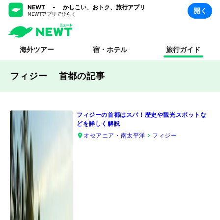
NEWT - かしこい、おトク、旅行アプリ
開く
NEWTアプリでひらく
海外ツアー
宿・ホテル
旅行ガイド
フィジー 首都
の記事
フィジーの首都はスバ！歴史や観光スポットな
どを詳しく解説
オセアニア・南太平洋
フィジー