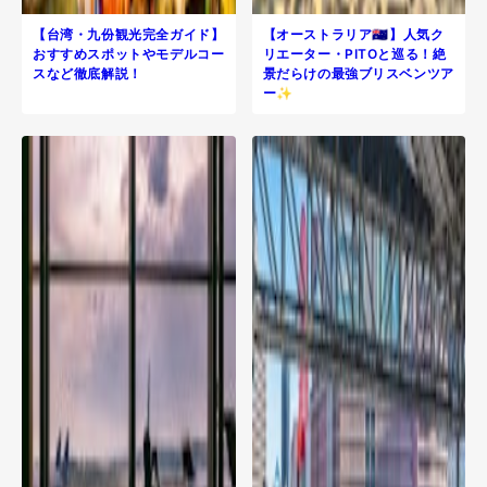
【台湾・九份観光完全ガイド】
【オーストラリア🇦🇺】人気ク
おすすめスポットやモデルコー
リエーター・PITOと巡る！絶
スなど徹底解説！
景だらけの最強ブリスベンツア
ー✨