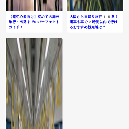
【超初心者向け】初めての海外
大阪から日帰り旅行​15選！
旅行・出発までのパーフェクト
電車や車で2時間以内で行け
ガイド！
るおすすめ観光地は？
R