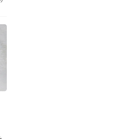
ッ
。
を