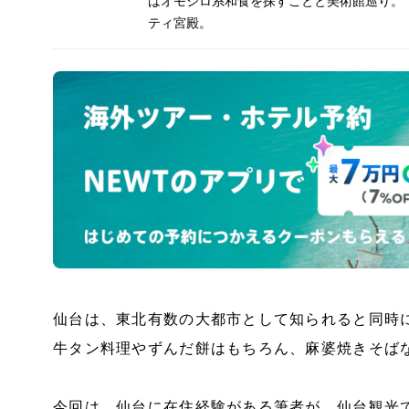
はオモシロ系和食を探すことと美術館巡り。
ティ宮殿。
仙台は、東北有数の大都市として知られると同時
牛タン料理やずんだ餅はもちろん、麻婆焼きそば
今回は、仙台に在住経験がある筆者が、仙台観光