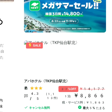
め
だ
仙台
た
内
味