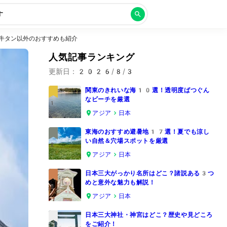
す
牛タン以外のおすすめも紹介
人気記事ランキング
更新日：
2026/8/3
関東のきれいな海10選！透明度ばつぐん
なビーチを厳選
1
アジア
日本
東海のおすすめ避暑地17選！夏でも涼し
い自然＆穴場スポットを厳選
2
アジア
日本
日本三大がっかり名所はどこ？諸説ある3つ
めと意外な魅力も解説！
3
アジア
日本
日本三大神社・神宮はどこ？歴史や見どころ
をご紹介！