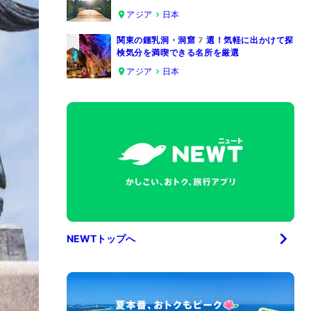
4
アジア
日本
関東の鍾乳洞・洞窟7選！気軽に出かけて探
検気分を満喫できる名所を厳選
5
アジア
日本
NEWTトップへ