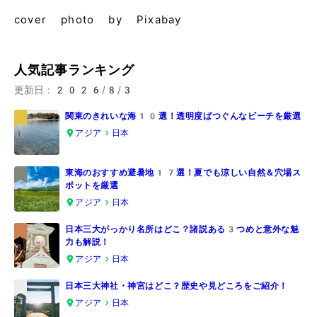
cover photo by Pixabay
人気記事ランキング
更新日：
2026/8/3
関東のきれいな海10選！透明度ばつぐんなビーチを厳選
アジア
日本
1
東海のおすすめ避暑地17選！夏でも涼しい自然＆穴場ス
ポットを厳選
2
アジア
日本
日本三大がっかり名所はどこ？諸説ある3つめと意外な魅
力も解説！
3
アジア
日本
日本三大神社・神宮はどこ？歴史や見どころをご紹介！
アジア
日本
4