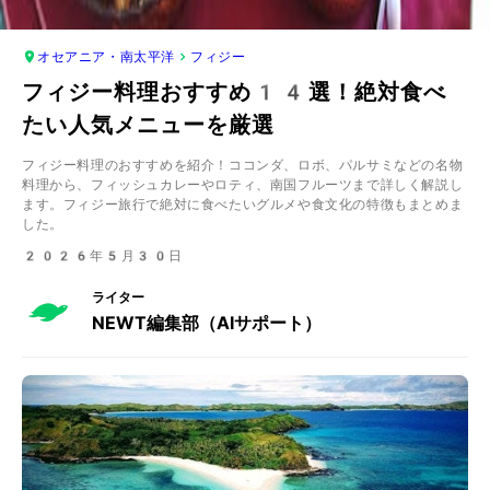
オセアニア・南太平洋
フィジー
フィジー料理おすすめ14選！絶対食べ
たい人気メニューを厳選
フィジー料理のおすすめを紹介！ココンダ、ロボ、パルサミなどの名物
料理から、フィッシュカレーやロティ、南国フルーツまで詳しく解説し
ます。フィジー旅行で絶対に食べたいグルメや食文化の特徴もまとめま
した。
2026年5月30日
ライター
NEWT編集部（AIサポート）