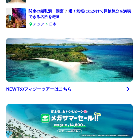
関東の鍾乳洞・洞窟7選！気軽に出かけて探検気分を満喫
できる名所を厳選
5
アジア
日本
NEWTの
フィジー
ツアーはこちら