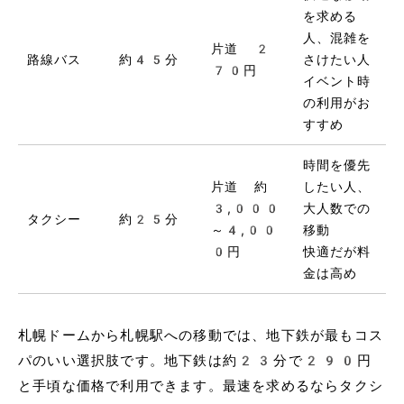
を求める
人、混雑を
片道 2
路線バス
約45分
さけたい人
70円
イベント時
の利用がお
すすめ
時間を優先
片道 約
したい人、
3,000
大人数での
タクシー
約25分
～4,00
移動
0円
快適だが料
金は高め
札幌ドームから札幌駅への移動では、地下鉄が最もコス
パのいい選択肢です。地下鉄は約23分で290円
と手頃な価格で利用できます。最速を求めるならタクシ