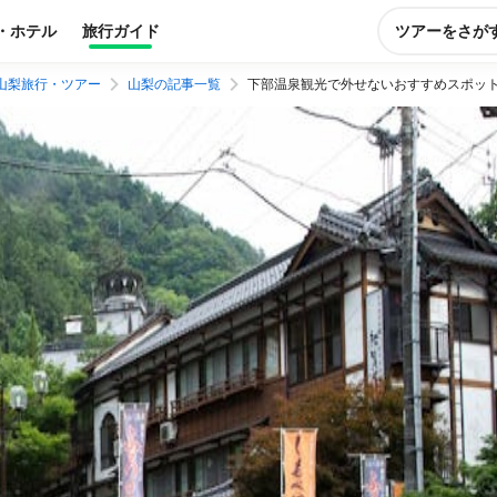
・ホテル
旅行ガイド
ツアーをさが
山梨旅行・ツアー
山梨の記事一覧
下部温泉観光で外せないおすすめスポッ