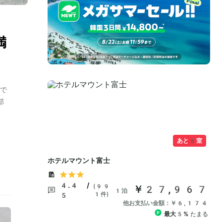
満
で
部