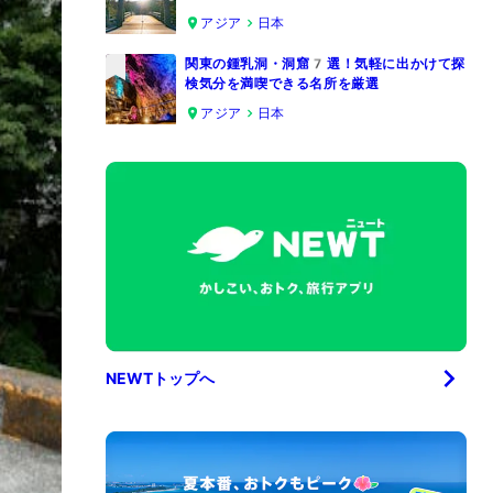
4
アジア
日本
関東の鍾乳洞・洞窟7選！気軽に出かけて探
検気分を満喫できる名所を厳選
5
アジア
日本
NEWTトップへ