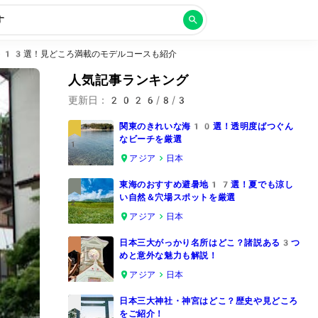
す
ト13選！見どころ満載のモデルコースも紹介
人気記事ランキング
更新日：
2026/8/3
関東のきれいな海10選！透明度ばつぐん
なビーチを厳選
1
アジア
日本
東海のおすすめ避暑地17選！夏でも涼し
い自然＆穴場スポットを厳選
2
アジア
日本
日本三大がっかり名所はどこ？諸説ある3つ
めと意外な魅力も解説！
3
アジア
日本
日本三大神社・神宮はどこ？歴史や見どころ
をご紹介！