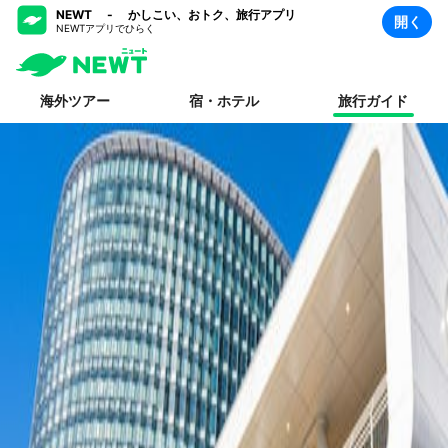
NEWT - かしこい、おトク、旅行アプリ
開く
NEWTアプリでひらく
海外ツアー
宿・ホテル
旅行ガイド