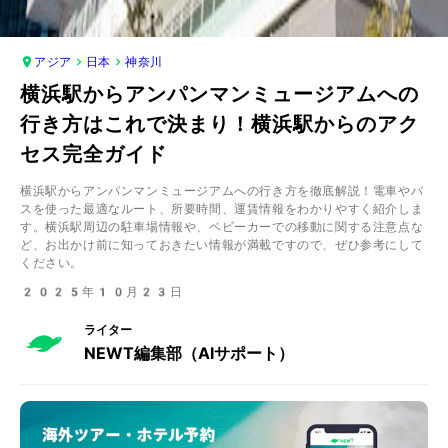
アジア
日本
神奈川
横浜駅からアンパンマンミュージアムへの
行き方はこれで決まり！横浜駅からのアク
セス完全ガイド
横浜駅からアンパンマンミュージアムへの行き方を徹底解説！電車やバ
スを使った最適なルート、所要時間、運賃情報をわかりやすく紹介しま
す。横浜駅周辺の駐車場情報や、ベビーカーでの移動に関する注意点な
ど、お出かけ前に知っておきたい情報が満載ですので、ぜひ参考にして
ください。
2025年10月23日
ライター
NEWT編集部（AIサポート）