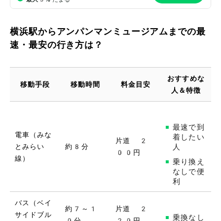
横浜駅からアンパンマンミュージアムまでの最
速・最安の行き方は？
おすすめな
移動手段
移動時間
料金目安
人＆特徴
最速で到
電車（みな
着したい
片道 2
とみらい
約8分
人
00円
線）
乗り換え
なしで便
利
バス（ベイ
約7～1
片道 2
サイドブル
乗換なし
0分
20円