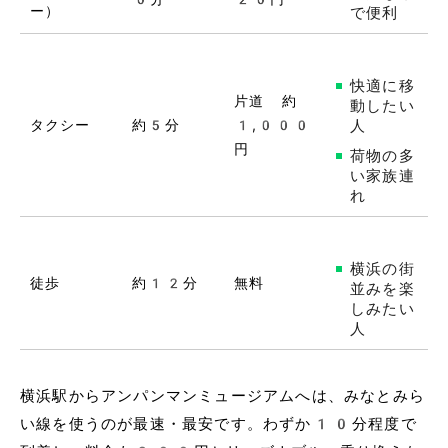
ー）
で便利
快適に移
片道 約
動したい
タクシー
約5分
1,000
人
円
荷物の多
い家族連
れ
横浜の街
徒歩
約12分
無料
並みを楽
しみたい
人
横浜駅からアンパンマンミュージアムへは、みなとみら
い線を使うのが最速・最安です。わずか10分程度で