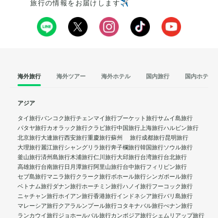
旅行の情報をお届けします✈️
海外旅行
海外ツアー
海外ホテル
国内旅行
国内ホテル
アジア
タイ旅行
バンコク旅行
チェンマイ旅行
プーケット旅行
サムイ島旅行
パタヤ旅行
カオラック旅行
クラビ旅行
中国旅行
上海旅行
ハルビン旅行
北京旅行
大連旅行
西安旅行
重慶旅行
蘇州 旅行
成都旅行
昆明旅行
大理旅行
麗江旅行
シャングリラ旅行
奔子欄旅行
韓国旅行
ソウル旅行
釜山旅行
済州島旅行
木浦旅行
仁川旅行
大邱旅行
台湾旅行
台北旅行
高雄旅行
台南旅行
日月潭旅行
阿里山旅行
台中旅行
フィリピン旅行
セブ島旅行
マニラ旅行
クラーク旅行
ボホール旅行
シンガポール旅行
ベトナム旅行
ダナン旅行
ホーチミン旅行
ハノイ旅行
フーコック旅行
ニャチャン旅行
ホイアン旅行
香港旅行
インドネシア旅行
バリ島旅行
マレーシア旅行
クアラルンプール旅行
コタキナバル旅行
ぺナン旅行
ランカウイ旅行
ジョホールバル旅行
カンボジア旅行
シェムリアップ旅行