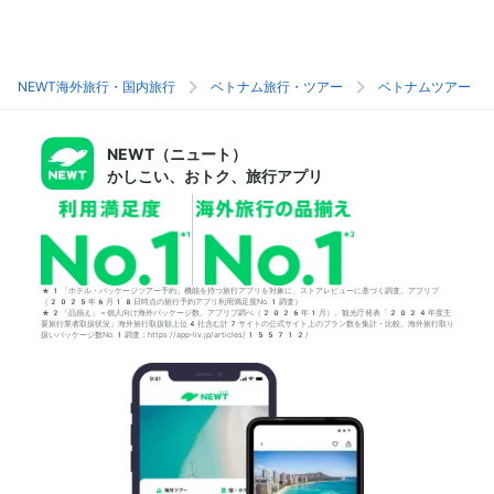
NEWT海外旅行・国内旅行
ベトナム旅行・ツアー
ベトナムツアー
NEWT（ニュート）
かしこい、おトク、旅行アプリ
*1「ホテル・パッケージツアー予約」機能を持つ旅行アプリを対象に、ストアレビューに基づく調査。アプリブ
（2025年6月18日時点の旅行予約アプリ利用満足度No.1調査）
*2「品揃え」＝個人向け海外パッケージ数。アプリブ調べ（2026年1月）。観光庁発表「2024年度主
要旅行業者取扱状況」海外旅行取扱額上位4社含む計7サイトの公式サイト上のプラン数を集計・比較。海外旅行取り
扱いパッケージ数No.1調査：https://app-liv.jp/articles/155712/