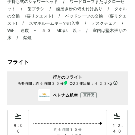
手持ち式のシャワーヘッド / ワードローブまたはクローゼ
ット / 歯ブラシ / 歯磨き粉の備え付けあり / タオル
の交換 (要リクエスト) / ベッドシーツの交換 (要リクエ
スト) / スマホルームキーでの入室 / デスクチェア /
WiFi 速度 - 50 Mbps 以上 / 室内は堅木張りの
床 / 禁煙
フライト
行きのフライト
所要時間：
約6時間30分
CO2排出量：
423kg
ベトナム航空
直行便
9:0
12:
約6時間10分
0
40