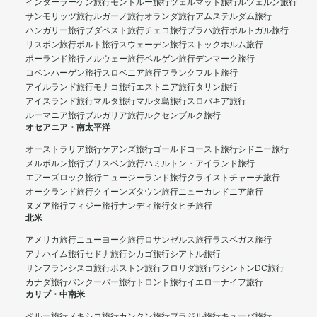
インターラーケン旅行
モントルー旅行
ツェルマット旅行
ルツェルン旅行
サンモリッツ旅行
ルガーノ旅行
オランダ旅行
アムステルダム旅行
ハンガリー旅行
ブダペスト旅行
チェコ旅行
プラハ旅行
ポルトガル旅行
リスボン旅行
ポルト旅行
スウェーデン旅行
ストックホルム旅行
ポーランド旅行
ノルウェー旅行
ベルゲン旅行
デンマーク旅行
コペンハーゲン旅行
スロベニア旅行
フランクフルト旅行
アイルランド旅行
モナコ旅行
エストニア旅行
タリン旅行
アイスランド旅行
マルタ旅行
マルタ島旅行
スロバキア旅行
ルーマニア旅行
ブルガリア旅行
ルクセンブルク旅行
オセアニア・南太平洋
オーストラリア旅行
ケアンズ旅行
ゴールドコースト旅行
シドニー旅行
メルボルン旅行
ブリスベン旅行
ハミルトン・アイランド旅行
エアーズロック旅行
ニュージーランド旅行
クライストチャーチ旅行
オークランド旅行
クイーンズタウン旅行
ニューカレドニア旅行
ヌメア旅行
フィジー旅行
ナンディ旅行
タヒチ旅行
北米
アメリカ旅行
ニューヨーク旅行
ロサンゼルス旅行
ラスベガス旅行
アナハイム旅行
セドナ旅行
シカゴ旅行
シアトル旅行
サンフランシスコ旅行
ボストン旅行
フロリダ旅行
ワシントンDC旅行
カナダ旅行
バンクーバー旅行
トロント旅行
イエローナイフ旅行
カリブ・中南米
ペルー旅行
メキシコ旅行
カンクン旅行
ブラジル旅行
キューバ旅行