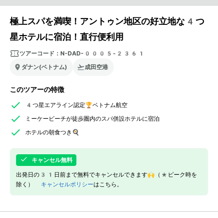
極上スパを満喫！アントゥン地区の好立地な4つ
星ホテルに宿泊！直行便利用
ツアーコード：
N-DAD-0005-2361
ダナン(ベトナム)
成田空港
このツアーの特徴
4つ星エアライン認定🏆ベトナム航空
ミーケービーチが徒歩圏内のスパ併設ホテルに宿泊
ホテルの朝食つき🍳
キャンセル無料
出発日の31日前まで無料でキャンセルできます🙌（*ピーク時を
除く）
キャンセルポリシー
はこちら。