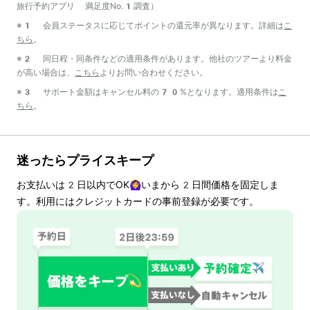
旅行予約アプリ 満足度No.1調査）
※1 会員ステータスに応じてポイントの還元率が異なります。詳細は
こ
ちら
。
※2 同日程・同条件などの適用条件があります。他社のツアーより料金
が高い場合は、
こちら
よりお問い合わせください。
※3 サポート金額はキャンセル料の70%となります。適用条件は
こ
ちら
。
迷ったらプライスキープ
お支払いは
2
日以内でOK🙆‍♀️いまから
2
日間価格を固定しま
す。利用にはクレジットカードの事前登録が必要です。