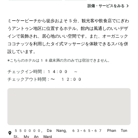
24時間対応のフロント
サウナ
駐車場
設備・サービスをみる
ランドリー
ミーケービーチから徒歩およそ5分、観光客や飲食店でにぎわ
うアントゥン地区に位置するホテル。館内は風通しのいいデザ
インで装飾され、居心地のいい空間です。また、オーガニック
ココナッツを利用したタイ式マッサージを体験できるスパを併
設しています。
※こちらのホテルは
18
歳未満の方のみでは宿泊できません。
チェックイン時間：
14:00 ～
チェックアウト時間：
〜 12:00
550000, Da Nang, 63-65-67 Phan Ton
St., My An Ward