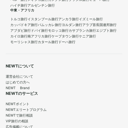
ハイチ旅行
アルゼンチン旅行
中東・アフリカ
トルコ旅行
イスタンブール旅行
アンカラ旅行
イズミール旅行
カッパドキア旅行
パムッカレ旅行
ヨルダン旅行
アラブ首長国連邦旅行
アブダビ旅行
ドバイ旅行
モロッコ旅行
カサブランカ旅行
エジプト旅行
カイロ旅行
南アフリカ旅行
ケープタウン旅行
ケニア旅行
モーリシャス旅行
カタール旅行
ドーハ旅行
NEWTについて
運営会社について
はじめての方へ
NEWT Brand
NEWTのサービス
NEWTポイント
NEWTエリートプログラム
NEWTで旅行相談
VIP旅行の相談
広告掲載について