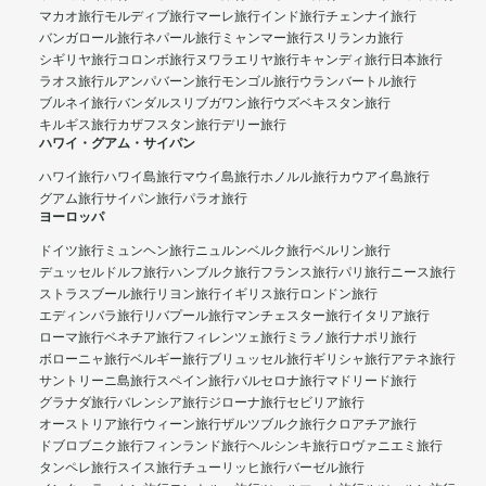
マカオ旅行
モルディブ旅行
マーレ旅行
インド旅行
チェンナイ旅行
バンガロール旅行
ネパール旅行
ミャンマー旅行
スリランカ旅行
シギリヤ旅行
コロンボ旅行
ヌワラエリヤ旅行
キャンディ旅行
日本旅行
ラオス旅行
ルアンパバーン旅行
モンゴル旅行
ウランバートル旅行
ブルネイ旅行
バンダルスリブガワン旅行
ウズベキスタン旅行
キルギス旅行
カザフスタン旅行
デリー旅行
ハワイ・グアム・サイパン
ハワイ旅行
ハワイ島旅行
マウイ島旅行
ホノルル旅行
カウアイ島旅行
グアム旅行
サイパン旅行
パラオ旅行
ヨーロッパ
ドイツ旅行
ミュンヘン旅行
ニュルンベルク旅行
ベルリン旅行
デュッセルドルフ旅行
ハンブルク旅行
フランス旅行
パリ旅行
ニース旅行
ストラスブール旅行
リヨン旅行
イギリス旅行
ロンドン旅行
エディンバラ旅行
リバプール旅行
マンチェスター旅行
イタリア旅行
ローマ旅行
ベネチア旅行
フィレンツェ旅行
ミラノ旅行
ナポリ旅行
ボローニャ旅行
ベルギー旅行
ブリュッセル旅行
ギリシャ旅行
アテネ旅行
サントリーニ島旅行
スペイン旅行
バルセロナ旅行
マドリード旅行
グラナダ旅行
バレンシア旅行
ジローナ旅行
セビリア旅行
オーストリア旅行
ウィーン旅行
ザルツブルク旅行
クロアチア旅行
ドブロブニク旅行
フィンランド旅行
ヘルシンキ旅行
ロヴァニエミ旅行
タンペレ旅行
スイス旅行
チューリッヒ旅行
バーゼル旅行