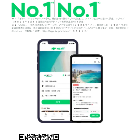
*1「ホテル・パッケージツアー予約」機能を持つ旅行アプリを対象に、ストアレビューに基づく調査。アプリブ
（2025年6月18日時点の旅行予約アプリ利用満足度No.1調査）
*2「品揃え」＝個人向け海外パッケージ数。アプリブ調べ（2026年1月）。観光庁発表「2024年度主
要旅行業者取扱状況」海外旅行取扱額上位4社含む計7サイトの公式サイト上のプラン数を集計・比較。海外旅行取り
扱いパッケージ数No.1調査：https://app-liv.jp/articles/155712/