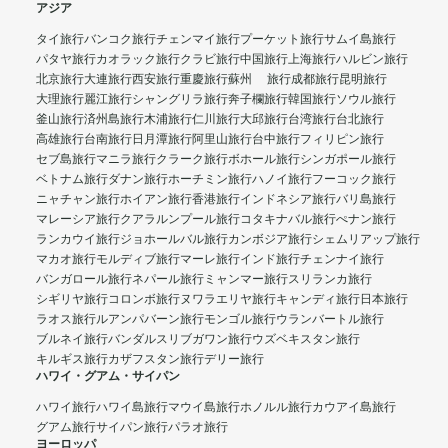
アジア
タイ旅行
バンコク旅行
チェンマイ旅行
プーケット旅行
サムイ島旅行
パタヤ旅行
カオラック旅行
クラビ旅行
中国旅行
上海旅行
ハルビン旅行
北京旅行
大連旅行
西安旅行
重慶旅行
蘇州 旅行
成都旅行
昆明旅行
大理旅行
麗江旅行
シャングリラ旅行
奔子欄旅行
韓国旅行
ソウル旅行
釜山旅行
済州島旅行
木浦旅行
仁川旅行
大邱旅行
台湾旅行
台北旅行
高雄旅行
台南旅行
日月潭旅行
阿里山旅行
台中旅行
フィリピン旅行
セブ島旅行
マニラ旅行
クラーク旅行
ボホール旅行
シンガポール旅行
ベトナム旅行
ダナン旅行
ホーチミン旅行
ハノイ旅行
フーコック旅行
ニャチャン旅行
ホイアン旅行
香港旅行
インドネシア旅行
バリ島旅行
マレーシア旅行
クアラルンプール旅行
コタキナバル旅行
ぺナン旅行
ランカウイ旅行
ジョホールバル旅行
カンボジア旅行
シェムリアップ旅行
マカオ旅行
モルディブ旅行
マーレ旅行
インド旅行
チェンナイ旅行
バンガロール旅行
ネパール旅行
ミャンマー旅行
スリランカ旅行
シギリヤ旅行
コロンボ旅行
ヌワラエリヤ旅行
キャンディ旅行
日本旅行
ラオス旅行
ルアンパバーン旅行
モンゴル旅行
ウランバートル旅行
ブルネイ旅行
バンダルスリブガワン旅行
ウズベキスタン旅行
キルギス旅行
カザフスタン旅行
デリー旅行
ハワイ・グアム・サイパン
ハワイ旅行
ハワイ島旅行
マウイ島旅行
ホノルル旅行
カウアイ島旅行
グアム旅行
サイパン旅行
パラオ旅行
ヨーロッパ