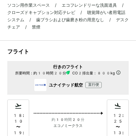
ソコン用作業スペース / エコフレンドリーな洗面道具 /
クローズドキャプション対応テレビ / 聴覚障がい者用電話
システム / 歯ブラシおよび歯磨き粉の用意なし / デスク
チェア / 禁煙
フライト
行きのフライト
所要時間：
約10時間20分
CO2排出量：
800kg
ユナイテッド航空
直行便
18:
12:
約10時間20分
10
25
エコノミークラス
〜
〜
19:
13: