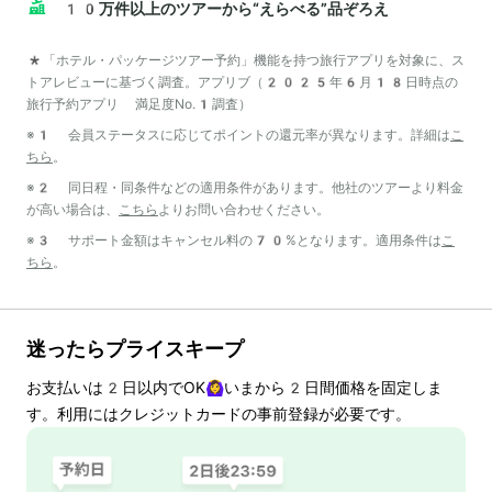
10万件以上のツアーから“えらべる”品ぞろえ
*「ホテル・パッケージツアー予約」機能を持つ旅行アプリを対象に、ス
トアレビューに基づく調査。アプリブ（2025年6月18日時点の
旅行予約アプリ 満足度No.1調査）
※1 会員ステータスに応じてポイントの還元率が異なります。詳細は
こ
ちら
。
※2 同日程・同条件などの適用条件があります。他社のツアーより料金
が高い場合は、
こちら
よりお問い合わせください。
※3 サポート金額はキャンセル料の70%となります。適用条件は
こ
ちら
。
迷ったらプライスキープ
お支払いは
2
日以内でOK🙆‍♀️いまから
2
日間価格を固定しま
す。利用にはクレジットカードの事前登録が必要です。