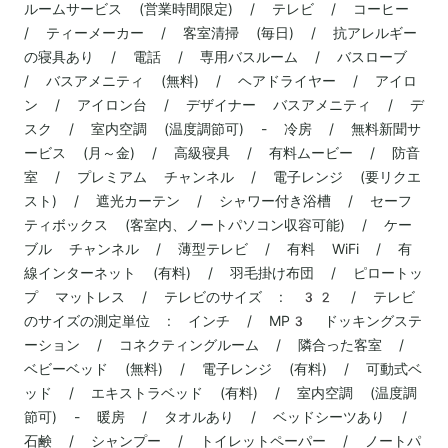
ルームサービス (営業時間限定) / テレビ / コーヒー
/ ティーメーカー / 客室清掃 (毎日) / 抗アレルギー
の寝具あり / 電話 / 専用バスルーム / バスローブ
/ バスアメニティ (無料) / ヘアドライヤー / アイロ
ン / アイロン台 / デザイナー バスアメニティ / デ
スク / 室内空調 (温度調節可) - 冷房 / 無料新聞サ
ービス (月～金) / 高級寝具 / 有料ムービー / 防音
室 / プレミアム チャンネル / 電子レンジ (要リクエ
スト) / 遮光カーテン / シャワー付き浴槽 / セーフ
ティボックス (客室内、ノートパソコン収容可能) / ケー
ブル チャンネル / 薄型テレビ / 有料 WiFi / 有
線インターネット (有料) / 羽毛掛け布団 / ピロートッ
プ マットレス / テレビのサイズ : 32 / テレビ
のサイズの測定単位 : インチ / MP3 ドッキングステ
ーション / コネクティングルーム / 隣合った客室 /
ベビーベッド (無料) / 電子レンジ (有料) / 可動式ベ
ッド / エキストラベッド (有料) / 室内空調 (温度調
節可) - 暖房 / タオルあり / ベッドシーツあり /
石鹸 / シャンプー / トイレットペーパー / ノートパ