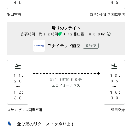
40
45
羽田空港
ロサンゼルス国際空港
帰りのフライト
所要時間：
約12時間
CO2排出量：
800kg
ユナイテッド航空
直行便
11:
15:
約11時間50分
20
05
エコノミークラス
〜
〜
12:
16:
30
30
ロサンゼルス国際空港
羽田空港
💺 並び席のリクエストを承ります
