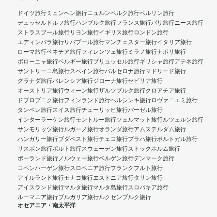
ドイツ旅行
ミュンヘン旅行
ニュルンベルク旅行
ベルリン旅行
デュッセルドルフ旅行
ハンブルク旅行
フランス旅行
パリ旅行
ニース旅行
ストラスブール旅行
リヨン旅行
イギリス旅行
ロンドン旅行
エディンバラ旅行
リバプール旅行
マンチェスター旅行
イタリア旅行
ローマ旅行
ベネチア旅行
フィレンツェ旅行
ミラノ旅行
ナポリ旅行
ボローニャ旅行
ベルギー旅行
ブリュッセル旅行
ギリシャ旅行
アテネ旅行
サントリーニ島旅行
スペイン旅行
バルセロナ旅行
マドリード旅行
グラナダ旅行
バレンシア旅行
ジローナ旅行
セビリア旅行
オーストリア旅行
ウィーン旅行
ザルツブルク旅行
クロアチア旅行
ドブロブニク旅行
フィンランド旅行
ヘルシンキ旅行
ロヴァニエミ旅行
タンペレ旅行
スイス旅行
チューリッヒ旅行
バーゼル旅行
インターラーケン旅行
モントルー旅行
ツェルマット旅行
ルツェルン旅行
サンモリッツ旅行
ルガーノ旅行
オランダ旅行
アムステルダム旅行
ハンガリー旅行
ブダペスト旅行
チェコ旅行
プラハ旅行
ポルトガル旅行
リスボン旅行
ポルト旅行
スウェーデン旅行
ストックホルム旅行
ポーランド旅行
ノルウェー旅行
ベルゲン旅行
デンマーク旅行
コペンハーゲン旅行
スロベニア旅行
フランクフルト旅行
アイルランド旅行
モナコ旅行
エストニア旅行
タリン旅行
アイスランド旅行
マルタ旅行
マルタ島旅行
スロバキア旅行
ルーマニア旅行
ブルガリア旅行
ルクセンブルク旅行
オセアニア・南太平洋