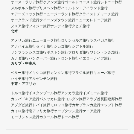
オーストラリア旅行
ケアンズ旅行
ゴールドコースト旅行
シドニー旅行
メルボルン旅行
ブリスベン旅行
ハミルトン・アイランド旅行
エアーズロック旅行
ニュージーランド旅行
クライストチャーチ旅行
オークランド旅行
クイーンズタウン旅行
ニューカレドニア旅行
ヌメア旅行
フィジー旅行
ナンディ旅行
タヒチ旅行
北米
アメリカ旅行
ニューヨーク旅行
ロサンゼルス旅行
ラスベガス旅行
アナハイム旅行
セドナ旅行
シカゴ旅行
シアトル旅行
サンフランシスコ旅行
ボストン旅行
フロリダ旅行
ワシントンDC旅行
カナダ旅行
バンクーバー旅行
トロント旅行
イエローナイフ旅行
カリブ・中南米
ペルー旅行
メキシコ旅行
カンクン旅行
ブラジル旅行
キューバ旅行
ハイチ旅行
アルゼンチン旅行
中東・アフリカ
トルコ旅行
イスタンブール旅行
アンカラ旅行
イズミール旅行
カッパドキア旅行
パムッカレ旅行
ヨルダン旅行
アラブ首長国連邦旅行
アブダビ旅行
ドバイ旅行
モロッコ旅行
カサブランカ旅行
エジプト旅行
カイロ旅行
南アフリカ旅行
ケープタウン旅行
ケニア旅行
モーリシャス旅行
カタール旅行
ドーハ旅行