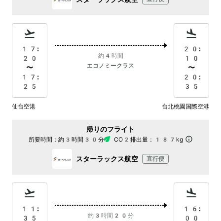
17:
20:
約4時間
20
10
エコノミークラス
〜
〜
17:
20:
25
35
仙台空港
台北桃園国際空港
帰りのフライト
所要時間：
約3時間30分
CO2排出量：
187kg
スターラックス航空
直行便
11:
16:
約3時間20分
35
00