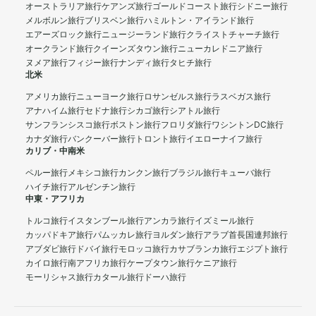
オーストラリア旅行
ケアンズ旅行
ゴールドコースト旅行
シドニー旅行
メルボルン旅行
ブリスベン旅行
ハミルトン・アイランド旅行
エアーズロック旅行
ニュージーランド旅行
クライストチャーチ旅行
オークランド旅行
クイーンズタウン旅行
ニューカレドニア旅行
ヌメア旅行
フィジー旅行
ナンディ旅行
タヒチ旅行
北米
アメリカ旅行
ニューヨーク旅行
ロサンゼルス旅行
ラスベガス旅行
アナハイム旅行
セドナ旅行
シカゴ旅行
シアトル旅行
サンフランシスコ旅行
ボストン旅行
フロリダ旅行
ワシントンDC旅行
カナダ旅行
バンクーバー旅行
トロント旅行
イエローナイフ旅行
カリブ・中南米
ペルー旅行
メキシコ旅行
カンクン旅行
ブラジル旅行
キューバ旅行
ハイチ旅行
アルゼンチン旅行
中東・アフリカ
トルコ旅行
イスタンブール旅行
アンカラ旅行
イズミール旅行
カッパドキア旅行
パムッカレ旅行
ヨルダン旅行
アラブ首長国連邦旅行
アブダビ旅行
ドバイ旅行
モロッコ旅行
カサブランカ旅行
エジプト旅行
カイロ旅行
南アフリカ旅行
ケープタウン旅行
ケニア旅行
モーリシャス旅行
カタール旅行
ドーハ旅行