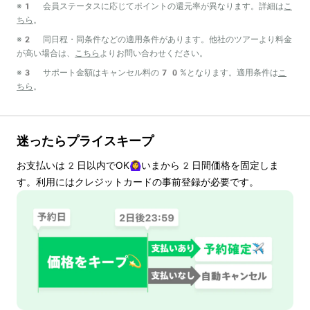
※1 会員ステータスに応じてポイントの還元率が異なります。詳細は
こ
ちら
。
※2 同日程・同条件などの適用条件があります。他社のツアーより料金
が高い場合は、
こちら
よりお問い合わせください。
※3 サポート金額はキャンセル料の70%となります。適用条件は
こ
ちら
。
迷ったらプライスキープ
お支払いは
2
日以内でOK🙆‍♀️いまから
2
日間価格を固定しま
す。利用にはクレジットカードの事前登録が必要です。