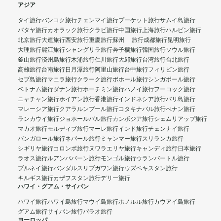
アジア
タイ旅行
バンコク旅行
チェンマイ旅行
プーケット旅行
サムイ島旅行
パタヤ旅行
カオラック旅行
クラビ旅行
中国旅行
上海旅行
ハルビン旅行
北京旅行
大連旅行
西安旅行
重慶旅行
蘇州 旅行
成都旅行
昆明旅行
大理旅行
麗江旅行
シャングリラ旅行
奔子欄旅行
韓国旅行
ソウル旅行
釜山旅行
済州島旅行
木浦旅行
仁川旅行
大邱旅行
台湾旅行
台北旅行
高雄旅行
台南旅行
日月潭旅行
阿里山旅行
台中旅行
フィリピン旅行
セブ島旅行
マニラ旅行
クラーク旅行
ボホール旅行
シンガポール旅行
ベトナム旅行
ダナン旅行
ホーチミン旅行
ハノイ旅行
フーコック旅行
ニャチャン旅行
ホイアン旅行
香港旅行
インドネシア旅行
バリ島旅行
マレーシア旅行
クアラルンプール旅行
コタキナバル旅行
ぺナン旅行
ランカウイ旅行
ジョホールバル旅行
カンボジア旅行
シェムリアップ旅行
マカオ旅行
モルディブ旅行
マーレ旅行
インド旅行
チェンナイ旅行
バンガロール旅行
ネパール旅行
ミャンマー旅行
スリランカ旅行
シギリヤ旅行
コロンボ旅行
ヌワラエリヤ旅行
キャンディ旅行
日本旅行
ラオス旅行
ルアンパバーン旅行
モンゴル旅行
ウランバートル旅行
ブルネイ旅行
バンダルスリブガワン旅行
ウズベキスタン旅行
キルギス旅行
カザフスタン旅行
デリー旅行
ハワイ・グアム・サイパン
ハワイ旅行
ハワイ島旅行
マウイ島旅行
ホノルル旅行
カウアイ島旅行
グアム旅行
サイパン旅行
パラオ旅行
ヨーロッパ