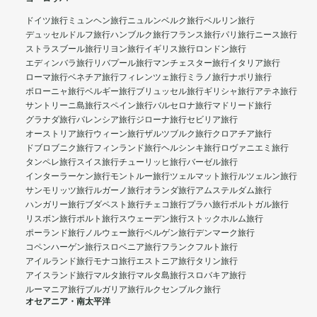
ドイツ旅行
ミュンヘン旅行
ニュルンベルク旅行
ベルリン旅行
デュッセルドルフ旅行
ハンブルク旅行
フランス旅行
パリ旅行
ニース旅行
ストラスブール旅行
リヨン旅行
イギリス旅行
ロンドン旅行
エディンバラ旅行
リバプール旅行
マンチェスター旅行
イタリア旅行
ローマ旅行
ベネチア旅行
フィレンツェ旅行
ミラノ旅行
ナポリ旅行
ボローニャ旅行
ベルギー旅行
ブリュッセル旅行
ギリシャ旅行
アテネ旅行
サントリーニ島旅行
スペイン旅行
バルセロナ旅行
マドリード旅行
グラナダ旅行
バレンシア旅行
ジローナ旅行
セビリア旅行
オーストリア旅行
ウィーン旅行
ザルツブルク旅行
クロアチア旅行
ドブロブニク旅行
フィンランド旅行
ヘルシンキ旅行
ロヴァニエミ旅行
タンペレ旅行
スイス旅行
チューリッヒ旅行
バーゼル旅行
インターラーケン旅行
モントルー旅行
ツェルマット旅行
ルツェルン旅行
サンモリッツ旅行
ルガーノ旅行
オランダ旅行
アムステルダム旅行
ハンガリー旅行
ブダペスト旅行
チェコ旅行
プラハ旅行
ポルトガル旅行
リスボン旅行
ポルト旅行
スウェーデン旅行
ストックホルム旅行
ポーランド旅行
ノルウェー旅行
ベルゲン旅行
デンマーク旅行
コペンハーゲン旅行
スロベニア旅行
フランクフルト旅行
アイルランド旅行
モナコ旅行
エストニア旅行
タリン旅行
アイスランド旅行
マルタ旅行
マルタ島旅行
スロバキア旅行
ルーマニア旅行
ブルガリア旅行
ルクセンブルク旅行
オセアニア・南太平洋