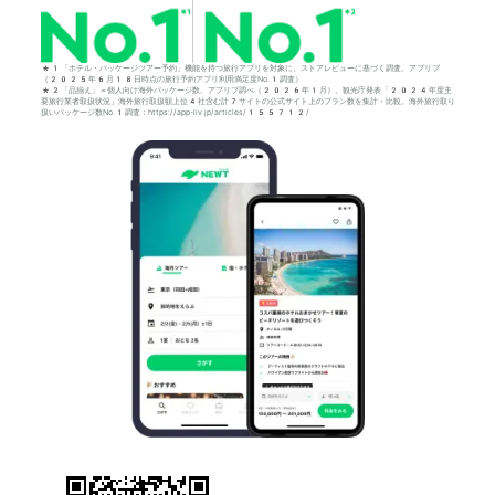
*1「ホテル・パッケージツアー予約」機能を持つ旅行アプリを対象に、ストアレビューに基づく調査。アプリブ
（2025年6月18日時点の旅行予約アプリ利用満足度No.1調査）
*2「品揃え」＝個人向け海外パッケージ数。アプリブ調べ（2026年1月）。観光庁発表「2024年度主
要旅行業者取扱状況」海外旅行取扱額上位4社含む計7サイトの公式サイト上のプラン数を集計・比較。海外旅行取り
扱いパッケージ数No.1調査：https://app-liv.jp/articles/155712/